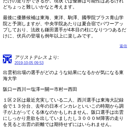
だけの走りができるか。現状では優勝は可能性はあるけれ
どちょっと難しいかなと考えます。
最後に優勝候補は東海、東洋、駒澤、國學院プラス青山学
院と予測しますが、中央学院あたりは夏合宿でパワーアッ
プしており、法政も鎌田選手が4本目の柱になりつつあるだ
けに、伏兵の登場も例年以上に楽しみです。
返信
アリストテレス
より:
2019-10-05 09:53
出雲初出場の選手がどのような結果になるかが気になる東
海大学
阪口ー西川ー塩澤ー關ー市村ー西田
１区２区は最近充実している二人、西川選手は東海大記録
会で１３分台、去年の日本インカレといいこの時期から調
子が上がってくる体なのかもしれません。阪口選手は出雲
にしっかり意欲を出していましたし３０００Ｍ障害の走り
を見ると出雲の距離では期待せずにはいられません。