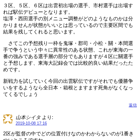
３区、５区、６区は出雲初出場の選手、市村選手は出場す
れば駅伝デビューとなります。
塩澤・西田選手の別メニュー調整がどのようなものかは分
かりませんが状態がいいとは思っているので主要区間でも
結果を残してくれると思います。
さてこの予想残り一枠を鬼塚・郡司・小松・關・本間選
手で争うという中々に異常性のある状態、これが東海の一
番の強みである選手層の部分でもありますが４区に關選手
と予想します、東海大記録会では比較的良い結果だったた
めです。
新戦力を試していく今回の出雲駅伝ですがそれでも優勝争
いをするようなら全日本・箱根とますます死角がなくなっ
てくるでしょう
返信
山本シイタ
より:
2019-10-08 17:16
2区が監督の中でどの位置付けなのかわからないのが1番き