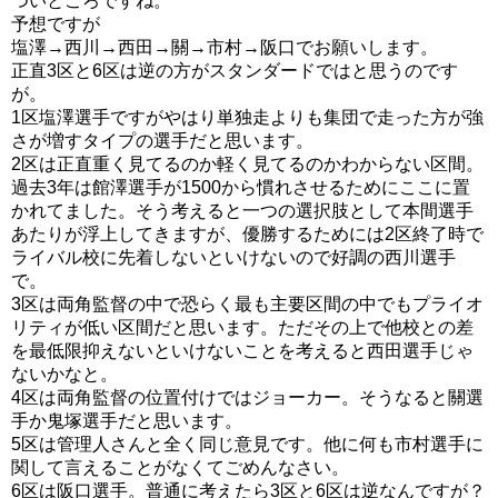
ついところですね。
予想ですが
塩澤→西川→西田→關→市村→阪口でお願いします。
正直3区と6区は逆の方がスタンダードではと思うのです
が。
1区塩澤選手ですがやはり単独走よりも集団で走った方が強
さが増すタイプの選手だと思います。
2区は正直重く見てるのか軽く見てるのかわからない区間。
過去3年は館澤選手が1500から慣れさせるためにここに置
かれてました。そう考えると一つの選択肢として本間選手
あたりが浮上してきますが、優勝するためには2区終了時で
ライバル校に先着しないといけないので好調の西川選手
で。
3区は両角監督の中で恐らく最も主要区間の中でもプライオ
リティが低い区間だと思います。ただその上で他校との差
を最低限抑えないといけないことを考えると西田選手じゃ
ないかなと。
4区は両角監督の位置付けではジョーカー。そうなると關選
手か鬼塚選手だと思います。
5区は管理人さんと全く同じ意見です。他に何も市村選手に
関して言えることがなくてごめんなさい。
6区は阪口選手。普通に考えたら3区と6区は逆なんですが？