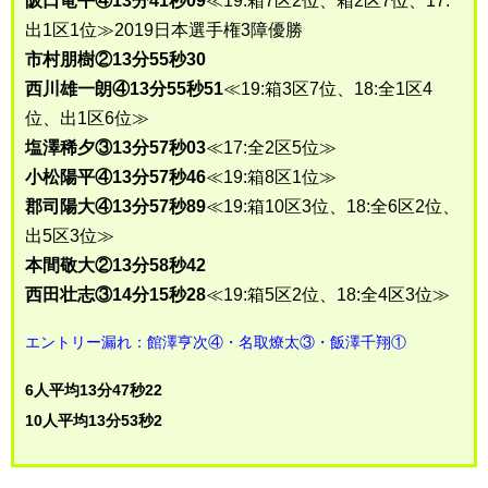
阪口竜平④13分41秒09
≪19:箱7区2位、箱2区7位、17:
出1区1位≫2019日本選手権3障優勝
市村朋樹②13分55秒30
西川雄一朗④13分55秒51
≪19:箱3区7位、18:全1区4
位、出1区6位≫
塩澤稀夕③13分57秒03
≪17:全2区5位≫
小松陽平④13分57秒46
≪19:箱8区1位≫
郡司陽大④13分57秒89
≪19:箱10区3位、18:全6区2位、
出5区3位≫
本間敬大②13分58秒42
西田壮志③14分15秒28
≪19:箱5区2位、18:全4区3位≫
エントリー漏れ：館澤亨次④・名取燎太③・飯澤千翔①
6人平均13分47秒22
10人平均13分53秒2