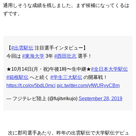
通用しそうな成績を残しました。まず候補になってくるは
ずです。
【
#出雲駅伝
注目選手インタビュー】
今回は
#東海大学
3年
#西田壮志
選手！
★10月14日(月・祝)午後1時〜生中継★
#全日本大学駅伝
#箱根駅伝
へと続く
#学生三大駅伝
の開幕戦！
https://t.co/ov5bdL0mci
pic.twitter.com/yfWURyvCBm
— フジテレビ陸上 (@fujitvrikujo)
September 28, 2019
次に郡司選手あたり。昨年の出雲駅伝で大学駅伝デビュ