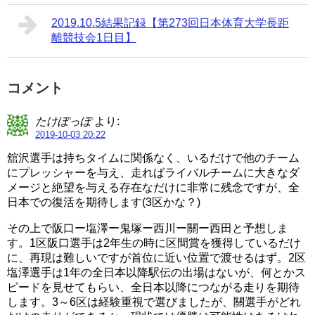
2019.10.5結果記録【第273回日本体育大学長距
離競技会1日目】
コメント
たけぽっぽ
より:
2019-10-03 20:22
舘沢選手は持ちタイムに関係なく、いるだけで他のチーム
にプレッシャーを与え、走ればライバルチームに大きなダ
メージと絶望を与える存在なだけに非常に残念ですが、全
日本での復活を期待します(3区かな？)
その上で阪口ー塩澤ー鬼塚ー西川ー關ー西田と予想しま
す。1区阪口選手は2年生の時に区間賞を獲得しているだけ
に、再現は難しいですが首位に近い位置で渡せるはず。2区
塩澤選手は1年の全日本以降駅伝の出場はないが、何とかス
ピードを見せてもらい、全日本以降につながる走りを期待
します。3～6区は経験重視で選びましたが、關選手がどれ