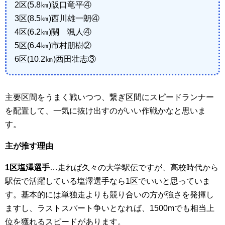
2区(5.8㎞)阪口竜平④
3区(8.5㎞)西川雄一朗④
4区(6.2㎞)關 颯人④
5区(6.4㎞)市村朋樹②
6区(10.2㎞)西田壮志③
主要区間をうまく戦いつつ、繋ぎ区間にスピードランナー
を配置して、一気に抜け出すのがいい作戦かなと思いま
す。
主が推す理由
1区塩澤選手
…走れば久々の大学駅伝ですが、高校時代から
駅伝で活躍している塩澤選手なら1区でいいと思っていま
す。基本的には単独走よりも競り合いの方が強さを発揮し
ますし、ラストスパート争いとなれば、1500mでも相当上
位を獲れるスピードがあります。