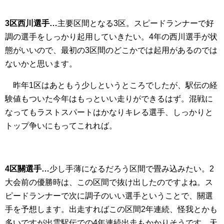
3区西川選手…
主要区間となる3区。スピードランナーで好
調の選手をしっかり起用していきたい。4年の西川選手が状
態がいいので、最初の3区間のどこかでは起用があるのでは
ないかと思います。
昨年1区はあともう少しというところでしたが、駅伝の経
験値もついた今年はもっといい走りができるはず。混戦に
なってもラストスパートはかなりキレる選手、しっかりと
トップ争いにもってこれれば。
4区關選手…
少し手薄になるだろう区間で畳み込みたい。2
大会前の優勝時は、この区間で抜け出したのですよね。ス
ピードランナーで次に調子のいい選手ということで、關選
手を予想します。出走すればこの区間2年連続、怪我とかも
多いですが出雲駅伝での4年連続出走もかかりそうです。天