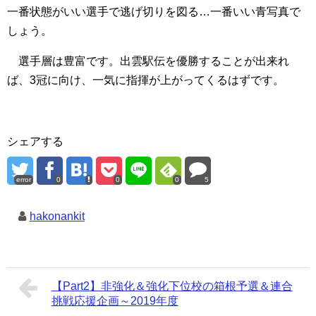
一番状態がいい選手で逃げ切りを図る…一番いい青写真で
しょう。
選手層は豊富です。出雲駅伝を優勝することが出来れ
ば、3冠に向け、一気に指揮が上がってくるはずです。
シェアする
error
0
0
0
5
hakonankit
【Part2】非強化＆強化下位校の箱根予選＆連合
挑戦応援企画～2019年度