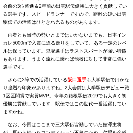
会前の3位躍進＆2年前の出雲駅伝優勝に大きく貢献してい
る選手です。スピードランナーですので、距離の短い出雲
駅伝での活躍はひときわ光るものがあります。
両者とも当時の勢いとまではいかないまでも、日本イン
カレ5000mで入賞に迫る走りをしていて、ある一定のレベ
ルは保っています。鬼塚選手はラストスパートが強い特徴
もあります。うまく流れに乗れば他校に対して非常に強い
選手です。
さらに3障での活躍している
阪口選手
も大学駅伝ではかな
り強烈な印象がありますね。2大会前は大学駅伝デビュー戦
1区区間賞で実質MVP。今年の箱根駅伝2019でも大きく初
優勝に貢献しています。駅伝ではこの世代一番活躍してい
ますかね。
なお、今回はここまで三大駅伝皆勤していた館澤主将
が、夏から続いたコンディション不良のため、欠場を余儀