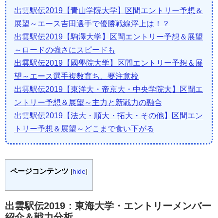
出雲駅伝2019【青山学院大学】区間エントリー予想＆
展望～エース吉田選手で優勝戦線浮上は！？
出雲駅伝2019【駒澤大学】区間エントリー予想＆展望
～ロードの強さにスピードも
出雲駅伝2019【國學院大学】区間エントリー予想＆展
望～エース選手複数育ち、要注意校
出雲駅伝2019【東洋大・帝京大・中央学院大】区間エ
ントリー予想＆展望～主力と新戦力の融合
出雲駅伝2019【法大・順大・拓大・その他】区間エン
トリー予想＆展望～どこまで食い下がる
ページコンテンツ
[
hide
]
出雲駅伝2019：東海大学・エントリーメンバー
紹介＆戦力分析