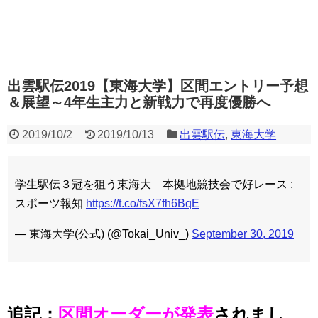
出雲駅伝2019【東海大学】区間エントリー予想
＆展望～4年生主力と新戦力で再度優勝へ
2019/10/2
2019/10/13
出雲駅伝
,
東海大学
学生駅伝３冠を狙う東海大 本拠地競技会で好レース :
スポーツ報知
https://t.co/fsX7fh6BqE
— 東海大学(公式) (@Tokai_Univ_)
September 30, 2019
追記：
区間オーダーが発表
されまし