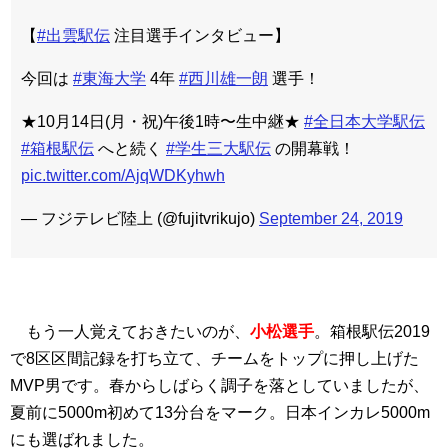
【
#出雲駅伝
注目選手インタビュー】
今回は
#東海大学
4年
#西川雄一朗
選手！
★10月14日(月・祝)午後1時〜生中継★
#全日本大学駅伝
#箱根駅伝
へと続く
#学生三大駅伝
の開幕戦！
pic.twitter.com/AjqWDKyhwh
— フジテレビ陸上 (@fujitvrikujo)
September 24, 2019
もう一人覚えておきたいのが、
小松選手
。箱根駅伝2019
で8区区間記録を打ち立て、チームをトップに押し上げた
MVP男です。春からしばらく調子を落としていましたが、
夏前に5000m初めて13分台をマーク。日本インカレ5000m
にも選ばれました。