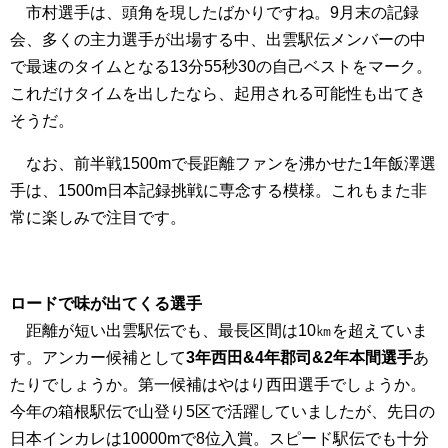
市村選手は、頭角を現したばかりですね。9月末の記録
会、多くの主力選手が出場する中、出雲駅伝メンバーの中
で最速のタイムとなる13分55秒30の自己ベストをマーク。
これだけタイムを出したなら、起用される可能性も出てき
そうだ。
なお、前半戦1500mで長距離ファンを沸かせた1年飯澤選
手は、1500m日本記録挑戦に専念する模様。これもまた非
常に楽しみで注目です。
ロードで味が出てくる選手
距離が短い出雲駅伝でも、最長区間は10㎞を超えていま
す。アンカー候補として
3年西田&4年郡司&2年本間選手
あ
たりでしょうか。第一候補はやはり西田選手でしょうか。
今年の箱根駅伝で山登り5区で活躍していましたが、先日の
日本インカレは10000mで8位入賞。スピード駅伝でも十分