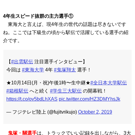
4年生スピード抜群の主力選手①
東海大と言えば、現4年生の世代の話題は尽きないです
ね。ここでは下級生の頃から駅伝で活躍している選手の紹
介です。
【
#出雲駅伝
注目選手インタビュー】
今回は
#東海大学
4年
#鬼塚翔太
選手！
★10月14日(月・祝)午後1時〜生中継★
#全日本大学駅伝
#箱根駅伝
へと続く
#学生三大駅伝
の開幕戦！
https://t.co/ov5bdLhXAS
pic.twitter.com/HZ3DMYhsJk
— フジテレビ陸上 (@fujitvrikujo)
October 2, 2019
鬼塚・關選手
は、トラックでいい記録を出しながら、3大