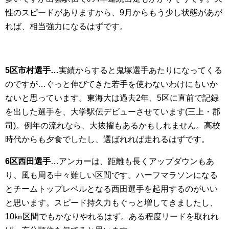
性のスピードがありますから、9月からもう少し状態があが
れば、相当強力になるはずです。
5区市村選手…
実績からすると鬼塚選手あたりになってくる
のですが…ぐっと伸びてきた若手を使わないわけにもいか
ないと思っています。東海大は過去2年、5区に直前で記録
を出した選手を、大学駅伝デビューさせています(三上・郡
司)。例年の流れなら、大抜擢もあるかもしれません。高校
時代からも夕食でしたし、選ばれれば走れるはずです。
6区西田選手
…アンカーは、距離も長くアップダウンもあ
り、風も周る中々難しい区間です。ハーフマラソンになる
とチームトップレベルとなる西田選手を起用するのがいい
と思います。スピード持久力もぐっと増してきましたし、
10㎞区間でもかなりやれるはず。ある程度リードを取れれ