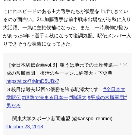
こにれスピードのある主力選手たちが状態を上げてきてい
るのが面白い。2年加藤選手は前半戦未出場ながら秋に入り
大活躍、一気に主軸候補になった。また、一時期伸び悩み
があった4年下選手も秋になって復調気配、駅伝メンバー入
りできそうな状態になってきた。
［全日本駅伝企画vol.3］狙うは地元での王座奪還―「平
成の常勝軍団」復活のキーマン…駒澤大・下史典
https://t.co/7rMmD5UBx7
３校目は過去12回の優勝を誇る駒澤大です！
#全日本大
学駅伝
#伊勢で決まる日本一
#駒澤大
#平成の常勝軍団
#
男だろ
— 関東大学スポーツ新聞連盟 (@kanspo_renmei)
October 23, 2018