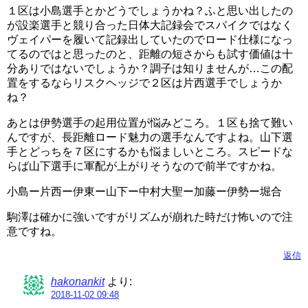
１区は小島選手とかどうでしょうかね？ふと思い出したの
が設楽選手と競り合った日体大記録会でスパイクではなく
ヴェイパーを履いて記録出していたのでロード仕様になっ
てるのではと思ったのと、距離の短さからも試す価値は十
分ありではないでしょうか？調子は知りませんが…この配
置をするならリスクヘッジで２区は片西選手でしょうか
ね？
あとは伊勢選手の起用位置が悩みどころ。１区も捨て難い
んですが、長距離ロード魅力の選手なんですよね。山下選
手とどっちを７区にするかも悩ましいところ。スピードな
らば山下選手に軍配が上がりそうなので前半ですかね。
小島ー片西ー伊東ー山下ー中村大聖ー加藤ー伊勢ー堀合
駒澤は確かに強いですがリズムが崩れた時だけ怖いので注
意ですね。
返信
hakonankit
より:
2018-11-02 09:48