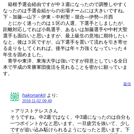
箱根予選会経由ですが中３週になったので調整しやすく
なったのは予選会組からの出場チームには大きいですね。
下－加藤―山下－伊東－中村聖－堀合―伊勢―片西
とにかく迷ったのは１区の人選、下選手としましたが、
距離対応してれば小島選手、あるいは加藤選手や中村大聖
選手も面白いと思いますが、最上級生の意地に期待したい
なと。後は３区ですが、山下選手を置いて流れを引き寄せ
る走りをしてくれれば。後半は年々力強くなっていった４
年生を固めました。
青学や東洋、東海大学は強いですが得意としている全日
本で平成の常勝軍団復活を見れることを密かに願っていま
す。
返信
hakonankit
より:
2018-11-02 09:49
＞アリストテレスさん
そうですね。中2週ではなく、中3週になったのは自分も
一つポイントかなと思います。一旦疲労を抜いて、少し
ですが追い込み駈けられるようになったと思います。下