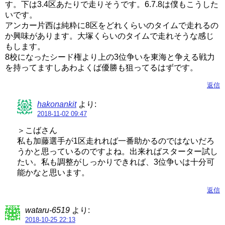
す。下は3.4区あたりで走りそうです。6.7.8は僕もこうした
いです。
アンカー片西は純粋に8区をどれくらいのタイムで走れるの
か興味があります。大塚くらいのタイムで走れそうな感じ
もします。
8校になったシード権より上の3位争いを東海と争える戦力
を持ってますしあわよくば優勝も狙ってるはずです。
返信
hakonankit
より:
2018-11-02 09:47
＞こばさん
私も加藤選手が1区走れれば一番助かるのではないだろ
うかと思っているのですよね。出来ればスターター試し
たい。私も調整がしっかりできれば、3位争いは十分可
能かなと思います。
返信
wataru-6519
より:
2018-10-25 22:13