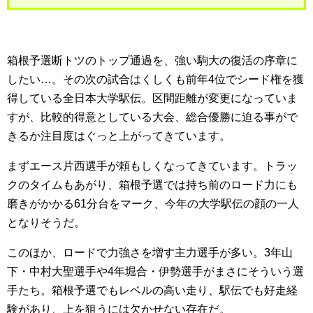
箱根予選断トツのトップ通過を、強い駒大の復活の序章に
したい…。その次の試合はくしくも前年4位でシード権を獲
得している全日本大学駅伝。区間距離が変更になっていま
すが、比較的得意としている大会、総合優勝に迫る事がで
きるか注目度はぐっと上がってきています。
まずエース片西選手が頼もしくなってきています。トラッ
クのタイムもあがり、箱根予選では持ち前のロード力にも
磨きがかかる61分台をマーク、今年の大学駅伝の顔の一人
となりそうだ。
このほか、ロードで力強さを増す主力選手が多い。3年山
下・中村大聖選手や4年堀合・伊勢選手がまさにそういう選
手たち。箱根予選でもレベルの高い走り、駅伝でも好走経
験があり、上を狙うには欠かせない存在だ。