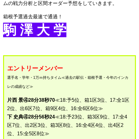
ムの戦力分析と区間オーダー予想をしていきます。
箱根予選過去最速で通過！
駒 澤 大 学
エントリーメンバー
選手名・学年・1万ｍ持ちタイム≪過去の駅伝・箱根予選・今年のインカ
レの成績など≫
片西 景④28分38秒70
≪18:予5位、箱1区3位、17:全1区
2位、出6区7位、箱9区4位、16:全6区6位≫
下 史典④28分56秒24
≪18:予23位、箱3区9位、17:全4
区7位、出2区3位、箱3区8位、16:全4区4位、出4区2
位、15:全5区8位≫