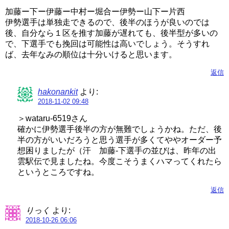
加藤ー下ー伊藤ー中村ー堀合ー伊勢ー山下ー片西
伊勢選手は単独走できるので、後半のほうが良いのでは
後、自分なら１区を推す加藤が遅れても、後半型が多いの
で、下選手でも挽回は可能性は高いでしょう。そうすれ
ば、去年なみの順位は十分いけると思います。
返信
hakonankit
より:
2018-11-02 09:48
＞wataru-6519さん
確かに伊勢選手後半の方が無難でしょうかね。ただ、後
半の方がいいだろうと思う選手が多くてややオーダー予
想困りましたが（汗 加藤-下選手の並びは、昨年の出
雲駅伝で見ましたね。今度こそうまくハマってくれたら
というところですね。
返信
りっく
より:
2018-10-26 06:06