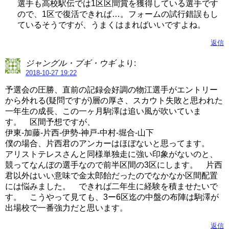
選手も高校駅伝では1区区間賞を獲得している選手です
ので、1区で復活できれば…。フォームの試行錯誤もし
ているそうですが、うまくはまればいいですよね。
返信
ジャングル・ブギ・ウギ
より:
2018-10-27 19:22
予選会の圧勝、直前の記録会好調の物江選手がエントリー
から外れる(疑問ですが)層の厚さ、スカウト失敗と思われた
一年生の成長、この一ヶ月駒澤は追い風が吹いていま
す。 区間予想ですが、
伊東-加藤-片西-伊勢-神戸-中村-堀合-山下
僕の場合、片西君のアンカーはほぼないと思ってます。
アリストテレスさんと同様単独走に強い印象がないのと、
競ってなんぼの選手なので前半区間の3区にします。 片西
君以外はいい意味で金太郎飴だったのでなかなか区間配置
には悩みました。 できれば二年生に経験を積ませたいで
す。 こうやって見ても、3ー6区迄の中盤の布陣は駒澤が
出場校で一番強力だと思います。
返信