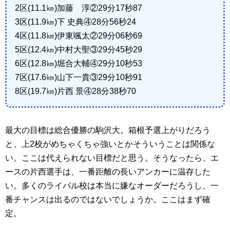
2区(11.1㎞)加藤 淳②29分17秒87
3区(11.9㎞)下 史典④28分56秒24
4区(11.8㎞)伊東颯太②29分06秒69
5区(12.4㎞)中村大聖③29分45秒29
6区(12.8㎞)堀合大輔④29分10秒53
7区(17.6㎞)山下一貴③29分10秒91
8区(19.7㎞)片西 景④28分38秒70
最大の目標は総合優勝の駒沢大。箱根予選上がりだろう
と、上2校がめちゃくちゃ強いとかそういうことは関係な
い。ここは代えられない目標だと思う。そうなったら、エ
ースの片西選手は、一番距離の長いアンカーに温存した
い。多くのライバル校は本当に嫌なオーダーだろうし、一
番チャンスは出るのではないでしょうか。ここはまず確
定。