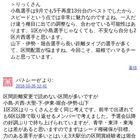
＞りっくさん
小島選手は9月でも5千再度13分台のベストでしたから、
スピードという点では非常に魅力なのですよね。一人だ
け違う種目に出ての調整なら、合わせている可能性はあ
ります。1区が小島選手じゃなくても、不安なら自分も2
区片西選手と思います。
山下・伊勢・堀合選手ら長い距離タイプの選手が多く
て、区間配置が悩ますね。今回こそ、箱根でハマるチー
ムと思っています。
返信
パトレーゼ
より:
2018-10-26 12:41
区間距離変更で読めない区間が多いですが
小島-片西-大聖-下-伊東-堀合-伊勢-山下
1区2区はりっくさんと全く同じ考えです。前半で出遅れて
も6区以降で取り返せるメンバーで考えました。予選会以降
の好調ぶりで持ち上げられていますが、青学・東洋・東海
とは差があると思いますのでまずはシード権確保が目標。
力のある選手が多いとはいえ3大駅伝の区間賞経験者は堀合