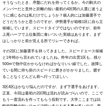
そうなったとき、序盤にだれを持ってくるか。今の駒大の
メンバーだと意外と距離の短い最初の4区間の人選に迷うよ
うに感じるのは私だけでしょうか？個人的には加藤選手で
どうだろうかと思うのですが、伊勢選手が箱根1区に自ら立
候補しています。スピードタイプではないのですが、前年
上尾ハーフで上位集団に食いついた実績はあります。まず
はしっかりと前が見える所でリレーできれば。
その2区に加藤選手を持ってきました。スピードエース候補
と1年時から言われていましたね。昨年の出雲1区も、残り
500mで熱中症かからなければかなりいい線でした。故障し
ている間に持ち前のスピードに磨きがかかりました。臆す
ることなくどんどん前へ行ってほしい。
3区4区はかなり悩んだのですが、まず下選手をあげます。
正直、今回は最初の2区間は流れが読みづらいので、ここで
もう一度流れを作ってもらう役割です。大学ここまでは比
較的距離の短いロードで鋭い走りをする事が多いので、最