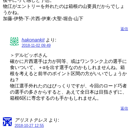
後半にって感じと予想。
物江がエントリーを外れたのは箱根の山要員だからでしょ
うかね。
加藤-伊勢-下-片西-伊東-大聖-堀合-山下
返信
hakonankit
より:
2018-11-02 09:49
＞デルピッポさん
確かに片西選手は力が同等、或はワンランク上の選手に
食いついて、＋αを出す選手なのかもしれませんね。箱
根を考えると前半のポイント区間の方がいいでしょうか
ね？
物江選手外れたのはびっくりですが、今回のロード巧者
の選手の多さからすると、あえて全日本は目指さずに、
箱根6区に専念するのも手かもしれません。
返信
アリストテレス
より:
2018-10-27 12:55