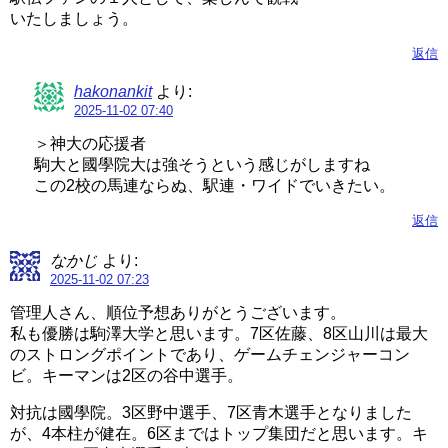
いたしましょう。
返信
hakonankit
より:
2025-11-02 07:40
＞神大の応援者
駒大と國學院大は強そうという感じがしますね
この2校の馬連ならぬ、駅連・ワイドでいきたい。
返信
なかじ
より:
2025-11-02 07:23
管理人さん、順位予想ありがとうございます。
私も優勝は駒澤大学と思います。7区佐藤、8区山川は最大
のストロングポイントであり、ゲームチェンジャーコン
ビ。キーマンは2区の谷中選手。
対抗は國學院。3区野中選手、7区青木選手となりました
が、4本柱が健在。6区まではトップ集団だと思います。キ