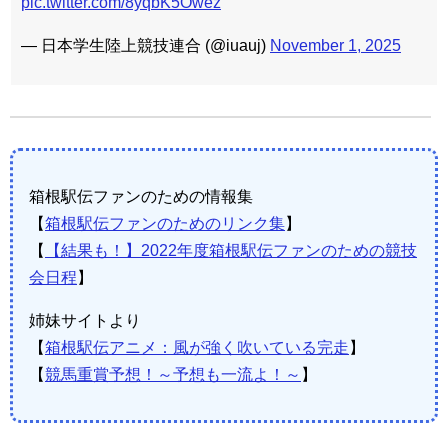
pic.twitter.com/8yqbK5Owez
— 日本学生陸上競技連合 (@iuauj)
November 1, 2025
箱根駅伝ファンのための情報集
【
箱根駅伝ファンのためのリンク集
】
【
【結果も！】2022年度箱根駅伝ファンのための競技
会日程
】
姉妹サイトより
【
箱根駅伝アニメ：風が強く吹いている完走
】
【
競馬重賞予想！～予想も一流よ！～
】