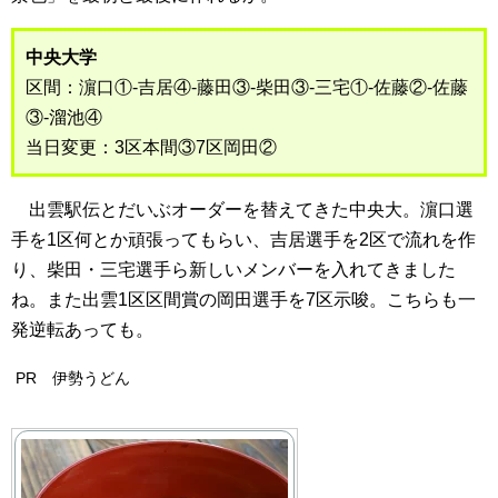
中央大学
区間：濵口①-吉居④-藤田③-柴田③-三宅①-佐藤②-佐藤
③-溜池④
当日変更：3区本間③7区岡田②
出雲駅伝とだいぶオーダーを替えてきた中央大。濵口選
手を1区何とか頑張ってもらい、吉居選手を2区で流れを作
り、柴田・三宅選手ら新しいメンバーを入れてきました
ね。また出雲1区区間賞の岡田選手を7区示唆。こちらも一
発逆転あっても。
PR 伊勢うどん