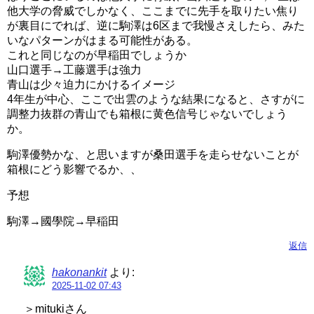
他大学の脅威でしかなく、ここまでに先手を取りたい焦り
が裏目にでれば、逆に駒澤は6区まで我慢さえしたら、みた
いなパターンがはまる可能性がある。
これと同じなのが早稲田でしょうか
山口選手→工藤選手は強力
青山は少々迫力にかけるイメージ
4年生が中心、ここで出雲のような結果になると、さすがに
調整力抜群の青山でも箱根に黄色信号じゃないでしょう
か。
駒澤優勢かな、と思いますが桑田選手を走らせないことが
箱根にどう影響でるか、、
予想
駒澤→國學院→早稲田
返信
hakonankit
より:
2025-11-02 07:43
＞mitukiさん