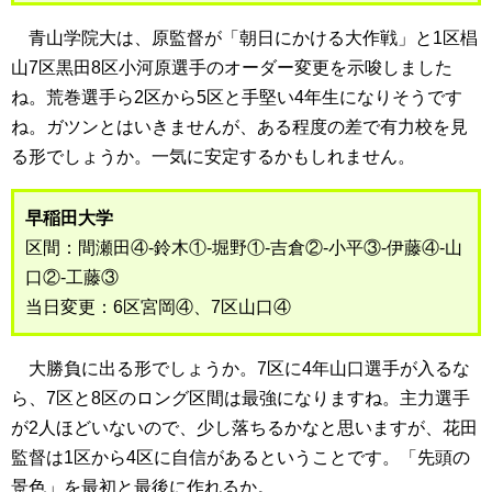
青山学院大は、原監督が「朝日にかける大作戦」と1区椙
山7区黒田8区小河原選手のオーダー変更を示唆しました
ね。荒巻選手ら2区から5区と手堅い4年生になりそうです
ね。ガツンとはいきませんが、ある程度の差で有力校を見
る形でしょうか。一気に安定するかもしれません。
早稲田大学
区間：間瀬田④-鈴木①-堀野①-吉倉②-小平③-伊藤④-山
口②-工藤③
当日変更：6区宮岡④、7区山口④
大勝負に出る形でしょうか。7区に4年山口選手が入るな
ら、7区と8区のロング区間は最強になりますね。主力選手
が2人ほどいないので、少し落ちるかなと思いますが、花田
監督は1区から4区に自信があるということです。「先頭の
景色」を最初と最後に作れるか。