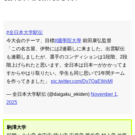
#全日本大学駅伝
今大会のテーマ、目標
#國學院大學
前田康弘監督
「この名古屋、伊勢には2連覇しに来ました。出雲駅伝
も連覇しましたが、選手のコンディションは1段階、2段
階上げられたと思います。全日本は日本一がかかってま
すからやはり取りたい。学生も同じ思いで1年間チーム
を作ってきました」
pic.twitter.com/Dv7QaEWsMI
— 全日本大学駅伝 (@daigaku_ekiden)
November 1,
2025
駒澤大学