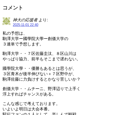
コメント
神大の応援者
より:
2025-11-01 22:40
私の予想は、
駒澤大学ー國學院大學ー創価大学の
３連単で予想します。
駒澤大学・・７区佐藤圭汰、８区山川は
やっぱり協力、前半もそこまで遅れない。
國學院大學・・優勝もあるとは思うが、
３区青木が後半伸びない＋７区野中が、
駒澤佐藤に力負けするとかなり苦しいか？
創価大学・・ムチーニ、野澤辺りで上手く
浮上すればチャンスがある。
こんな感じで考えております。
いよいよ明日は大会本番。
駅伝ファンの１人として、楽しんで観戦