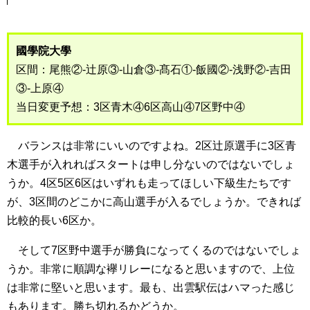
國學院大學
区間：尾熊②-辻原③-山倉③-髙石①-飯國②-浅野②-吉田
③-上原④
当日変更予想：3区青木④6区高山④7区野中④
バランスは非常にいいのですよね。2区辻原選手に3区青
木選手が入れればスタートは申し分ないのではないでしょ
うか。4区5区6区はいずれも走ってほしい下級生たちです
が、3区間のどこかに高山選手が入るでしょうか。できれば
比較的長い6区か。
そして7区野中選手が勝負になってくるのではないでしょ
うか。非常に順調な襷リレーになると思いますので、上位
は非常に堅いと思います。最も、出雲駅伝はハマった感じ
もあります。勝ち切れるかどうか。