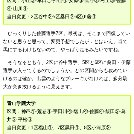
区間：小山③-牟田①-帰山④-安原③-菅谷②-村上③-佐藤
④-山川④
当日変更：2区谷中②5区桑田②6区伊藤④
びっくりした佐藤選手7区。最初は、そこまで回復してい
ないと思うと思って、変更予想でしたが…とはいえ、当て
馬にするわけもないので、やっぱり走るみたいですね。
そうなるともう、2区に谷中選手、5区と6区に桑田・伊藤
選手が入ってくるのでしょうか。どの区間からも攻めてい
けるのは確か。出雲のようなブレーキがなければ、多分駒
大が突き抜けるように見えます。
青山学院大学
区間：神邑①-荒巻④-宇田川④-塩出④-佐藤④-飯田②-鳥
井③-平松③
当日変更：1区椙山①、7区黒田④、8区小河原②