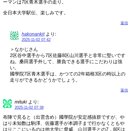
ーマンは7区青木選手の走り。
全日本大学駅伝、楽しみです。
返信
hakonankit
より:
2025-11-02 07:42
＞なかじさん
2区谷中選手から7区佐藤8区山川選手と非常に堅いです
ね。桑田選手外して、勝負できる選手にこだわりは強
い。
國學院7区青木選手は、かつての2年箱根3区の時以上の
走りができるかどうかでしょう。
返信
mituki
より:
2025-11-02 07:38
布陣で見ると（出雲含め）國學院が安定感抜群ですが、や
はり未知数は駒澤、佐藤選手が本調子まで行かなくともや
はりここにいるのは他大学に脅威、山川選手との7，8区は