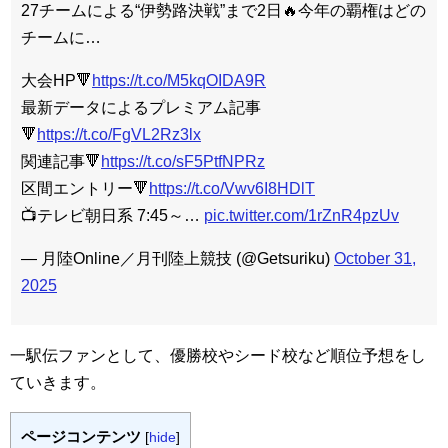
27チームによる“伊勢路決戦”まで2日🔥今年の覇権はどの
チームに…
大会HP🔻
https://t.co/M5kqOIDA9R
最新データによるプレミアム記事
🔻
https://t.co/FgVL2Rz3lx
関連記事🔻
https://t.co/sF5PtfNPRz
区間エントリー🔻
https://t.co/Vwv6I8HDlT
📺テレビ朝日系 7:45～…
pic.twitter.com/1rZnR4pzUv
— 月陸Online／月刊陸上競技 (@Getsuriku)
October 31,
2025
一駅伝ファンとして、優勝校やシード校など順位予想をし
ていきます。
ページコンテンツ
[
hide
]