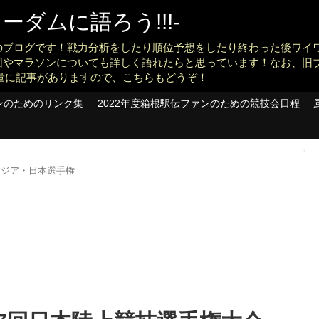
ダムに語ろう!!!-
のブログです！戦力分析をしたり順位予想をしたり終わった後ワイ
団やマラソンについても詳しく語れたらと思っています！なお、旧
konankit)も大量に記事がありますので、こちらもどうぞ！
ンのためのリンク集
2022年度箱根駅伝ファンのための競技会日程
アジア・日本選手権