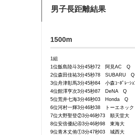
男子長距離結果
1500m
1組
1位飯島陸斗3分45秒72 阿見AC Q
2位森田佳祐3分45秒78 SUBARU Q
3位舟津彰馬3分45秒84 小森ｺｰﾎﾟﾚｰｼｮ
4位館澤亨次3分45秒87 DeNA Q
5位荒井七海3分46秒03 Honda Q
6位河村一輝3分46秒38 トーエネック
7位大野聖登②3分46秒73 順天堂大
8位安倍優紀④3分46秒98 東海大
9位青木丈侑①3分47秒03 城西大