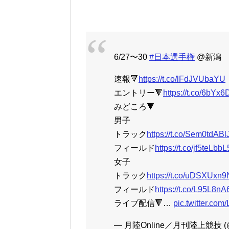
6/27〜30
#日本選手権
@新潟
速報🔻
https://t.co/lFdJVUbaYU
エントリー🔻
https://t.co/6bYx
みどころ🔻
男子
トラック
https://t.co/Sem0tdABl
フィールド
https://t.co/jf5teLbbL
女子
トラック
https://t.co/uDSXUxn
フィールド
https://t.co/L95L8n
ライブ配信🔻…
pic.twitter.co
— 月陸Online／月刊陸上競技 (@G