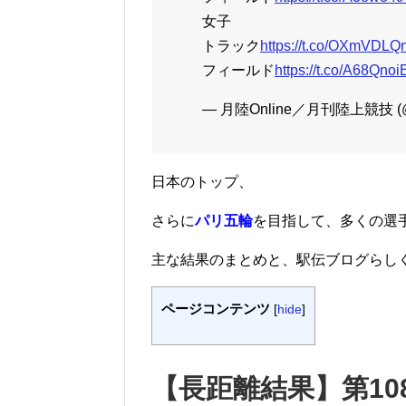
女子
トラック
https://t.co/OXmVDLQ
フィールド
https://t.co/A68Qno
— 月陸Online／月刊陸上競技 (@G
日本のトップ、
さらに
パリ五輪
を目指して、多くの選
主な結果のまとめと、駅伝ブログらし
ページコンテンツ
[
hide
]
【長距離結果】第1