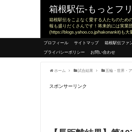
箱根駅伝-もっとフリー
箱根駅伝をこよなく愛する人たちのため
報も盛りだくさんです！将来的には実業
(https://blogs.yahoo.co.jp/ha
プロフィール
サイトマップ
箱根駅伝ファ
プライバシーポリシー
お問い合わせ
ホーム
試合結果
五輪・世界・
スポンサーリンク