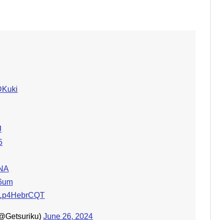
6DKuki
J
5
9NA
A6um
m/Lp4HebrCQT
etsuriku)
June 26, 2024