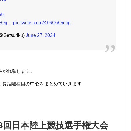
n9j
iEOg
…
pic.twitter.com/Kh6OoOmtqt
etsuriku)
June 27, 2024
手が出場します。
く長距離種目の中心をまとめていきます。
08回日本陸上競技選手権大会