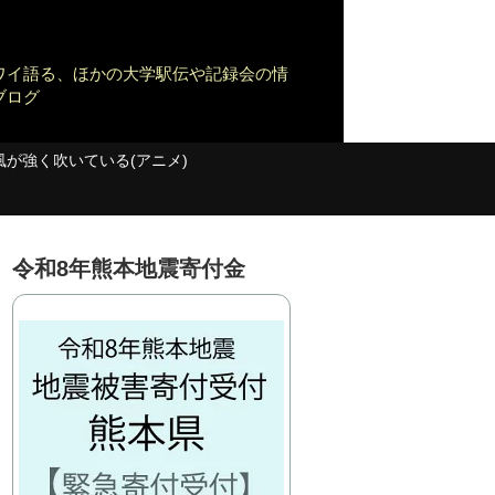
ワイ語る、ほかの大学駅伝や記録会の情
ブログ
風が強く吹いている(アニメ)
令和8年熊本地震寄付金