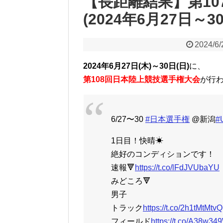
【長距離結果】第1
(2024年6月27日～3
2024/6/
2024年6月27日(木)～30日(日)
に、
第108回日本陸上競技選手権大会
が行
6/27〜30
#日本選手権
@新潟
#
1日目！快晴☀
絶好のコンディションです！
速報🔻
https://t.co/lFdJVUbaYU
みどころ🔻
男子
トラック
https://t.co/2h1tMtMtvQ
フィールド
https://t.co/A38w349