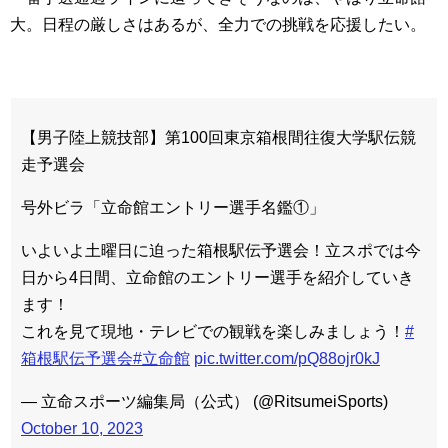
大。日程の厳しさはあるが、全力での挑戦を応援したい。
【男子陸上競技部】第100回東京箱根間往復大学駅伝競
走予選会
号外ビラ「立命館エントリー選手名鑑①」
いよいよ土曜日に迫った箱根駅伝予選会！立スポでは今
日から4日間、立命館のエントリー選手を紹介していき
ます！
これを見て現地・テレビでの観戦を楽しみましょう！
#
箱根駅伝予選会
#立命館
pic.twitter.com/pQ88ojr0kJ
— 立命スポーツ編集局（公式） (@RitsumeiSports)
October 10, 2023