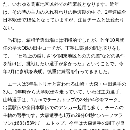
た、いわゆる関東地区以外での強豪校となります。近年
は、その時の主力の入れ替わりの過渡期の中で、2年連続全
日本駅伝で18位となっていますが、注目チームとは変わり
ない。
当初は、箱根予選出場には消極的でしたが、昨年10月就
任の早大OBの田中コーチが、丁寧に部員の聞き取りをし
て、「”日程上の厳しさ”や”関東地区との力の差”などの条件
を除けば、挑戦したい選手が多かった」ということで、今
年2月に参戦を表明。慎重に練習を行ってきました。
エースは3年生トリオと言われる山崎・大森・中田選手の
3人。1年時から大学駅伝を走っていて、いわば主力選手。
山崎選手は、1万ｍでチームトップの28分54秒をマーク。
出雲駅伝や全日本駅伝でのアンカー起用も多く、チームの
主軸の選手です。大森選手も1万ｍ29分04秒でハーフマラ
ソンは63分53秒チームトップ。今年は大森選手の調子が良