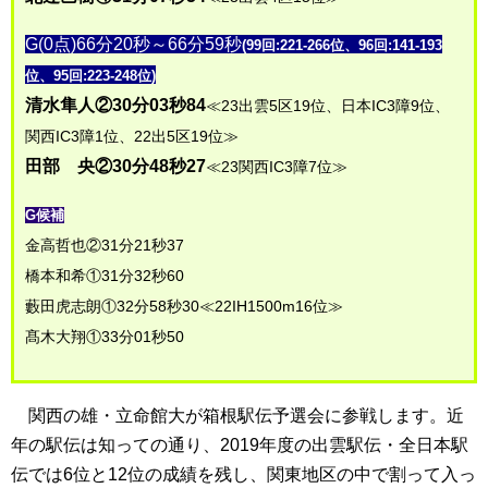
G(0点)66分20秒～66分59秒
(99回:221-266位、96回:141-193
位、95回:223-248位)
清水隼人②30分03秒84
≪23出雲5区19位、日本IC3障9位、
関西IC3障1位、22出5区19位≫
田部 央②30分48秒27
≪23関西IC3障7位≫
G候補
金高哲也②31分21秒37
橋本和希①31分32秒60
藪田虎志朗①32分58秒30≪22IH1500m16位≫
髙木大翔①33分01秒50
関西の雄・立命館大が箱根駅伝予選会に参戦します。近
年の駅伝は知っての通り、2019年度の出雲駅伝・全日本駅
伝では6位と12位の成績を残し、関東地区の中で割って入っ