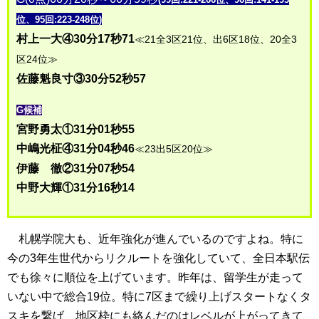
位、95回:223-248位)
村上一大④30分17秒71
≪21全3区21位、出6区18位、20全3
区24位≫
佐藤魁良寸③30分52秒57
G候補
宮野勇太①31分01秒55
中嶋光柾④31分04秒46
≪23出5区20位≫
伊藤 徹②31分07秒54
中野大輝①31分16秒14
札幌学院大も、近年強化が進んでいるのですよね。特に
今の3年生世代からリクルートを強化していて、全日本駅伝
でも徐々に順位を上げています。昨年は、留学生が走って
いない中で総合19位。特に7区まで繰り上げスタートなくタ
スキを繋げ、地区枠にも絡んだのはレベルが上がってきて