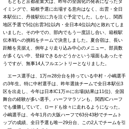
もともと京都産業大は、昨年の全国化の発表になったタ
イミングで、箱根予選に出場する意向はなく、出雲・全日
本駅伝に、丹後駅伝に力を注ぐ予定でした。しかし、関西
地区予選で5位(出雲3位以内・全日本4位以内)と敗れてしま
いました。その中での、部内でもう一度話し合い、箱根駅
伝本戦への挑戦をチームで決意しました。夏合宿は、長い
距離を見据え、例年より走り込み中心のメニュー。部員数
が多くない中、登録できるかどうかという場面もあったそ
うですが、無事14人フルエントリーとなりました。
エース選手は、1万ｍ28分台を持っている中村・小嶋選手
の3年生。特に中村選手は、昨年選抜チームで全日本駅伝3
区を出走し、今年は日本IC1万ｍに出場(結果は11位)、全国
舞台の経験が多い選手。ハーフマラソンも、関西ICハーフ
でも優勝していて、ロードも徐々に走れるようになった。
小嶋選手は、今年1月の大阪ハーフで63分43秒でチームト
ップの成績、全日予選も唯一29分台、この2人でチームを引