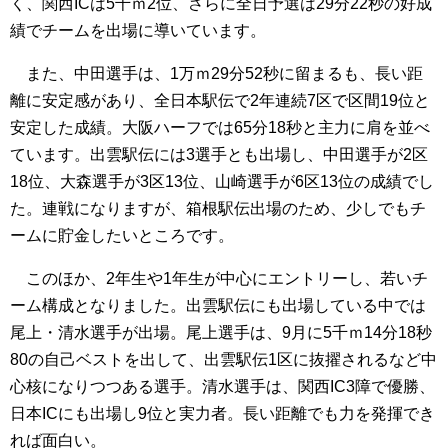
く、関西ICは5千ｍ2位、さらに全日予選は29分22秒の好成
績でチームを出場に導いています。
また、中田選手は、1万ｍ29分52秒に留まるも、長い距
離に安定感があり、全日本駅伝で2年連続7区で区間19位と
安定した成績。大阪ハーフでは65分18秒と主力に肩を並べ
ています。出雲駅伝には3選手とも出場し、中田選手が2区
18位、大森選手が3区13位、山崎選手が6区13位の成績でし
た。連戦になりますが、箱根駅伝出場のため、少しでもチ
ームに貯金したいところです。
このほか、2年生や1年生が中心にエントリーし、若いチ
ーム構成となりました。出雲駅伝にも出場している中では
尾上・清水選手が出場。尾上選手は、9月に5千ｍ14分18秒
80の自己ベストを出して、出雲駅伝1区に抜擢されるなど中
心核になりつつある選手。清水選手は、関西IC3障で優勝、
日本ICにも出場し9位と実力者。長い距離でも力を発揮でき
れば面白い。