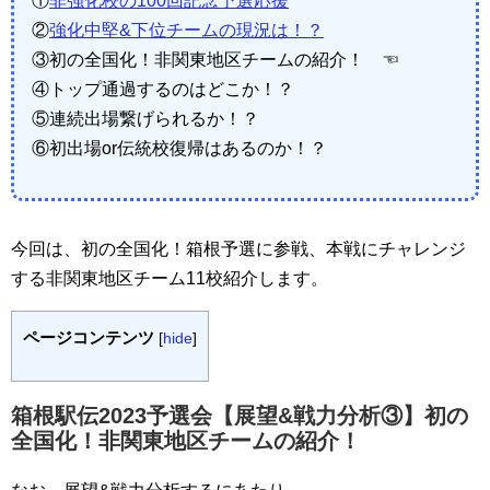
①
非強化校の100回記念予選応援
②
強化中堅&下位チームの現況は！？
③初の全国化！非関東地区チームの紹介！ ☜
④トップ通過するのはどこか！？
⑤連続出場繋げられるか！？
⑥初出場or伝統校復帰はあるのか！？
今回は、初の全国化！箱根予選に参戦、本戦にチャレンジ
する非関東地区チーム11校紹介します。
ページコンテンツ
[
hide
]
箱根駅伝2023予選会【展望&戦力分析③】初の
全国化！非関東地区チームの紹介！