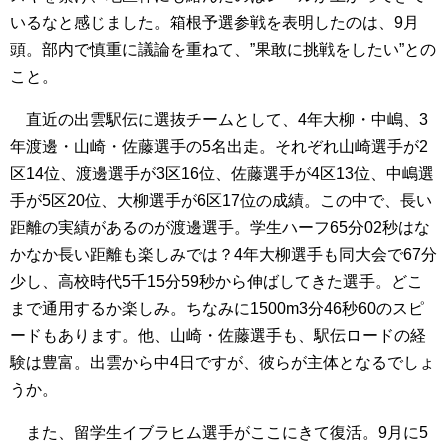
いるなと感じました。箱根予選参戦を表明したのは、9月
頭。部内で慎重に議論を重ねて、”果敢に挑戦をしたい”との
こと。
直近の出雲駅伝に選抜チームとして、4年大柳・中嶋、3
年渡邊・山崎・佐藤選手の5名出走。それぞれ山崎選手が2
区14位、渡邊選手が3区16位、佐藤選手が4区13位、中嶋選
手が5区20位、大柳選手が6区17位の成績。この中で、長い
距離の実績があるのが渡邊選手。学生ハーフ65分02秒はな
かなか長い距離も楽しみでは？4年大柳選手も同大会で67分
少し、高校時代5千15分59秒から伸ばしてきた選手。どこ
まで通用するか楽しみ。ちなみに1500m3分46秒60のスピ
ードもあります。他、山崎・佐藤選手も、駅伝ロードの経
験は豊富。出雲から中4日ですが、彼らが主体となるでしょ
うか。
また、留学生イブラヒム選手がここにきて復活。9月に5