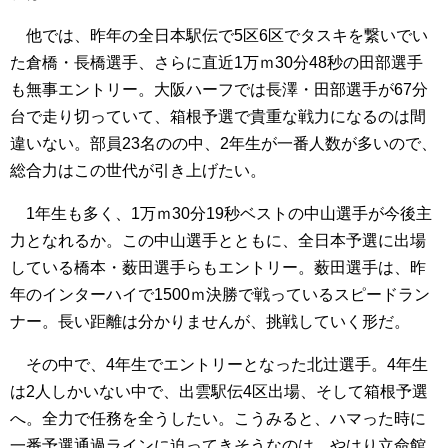
他では、昨年の全日本駅伝で5区6区でタスキを繋いでい
た倉橋・長橋選手、さらに直近1万ｍ30分48秒の田部選手
も無事エントリー。大阪ハーフでは長澤・田部選手が67分
台で走り切っていて、箱根予選で貴重な戦力になるのは間
違いない。部員23名のの中、2年生が一番人数が多いので、
総合力はこの世代が引き上げたい。
1年生も多く、1万ｍ30分19秒ベストの中山選手が今後主
力となれるか。この中山選手とともに、全日本予選に出場
している橋本・薮田選手らもエントリー。薮田選手は、昨
年のインターハイで1500ｍ決勝で戦っているスピードラン
ナー。長い距離は分かりませんが、挑戦していく形だ。
その中で、4年生でエントリーとなった北辻選手。4年生
は2人しかいない中で、出雲駅伝4区出場、そして箱根予選
へ。全力で任務を全うしたい。こうみると、ハマった時に
一番予選通過ラインに迫ってきそうなのは、やはり立命館