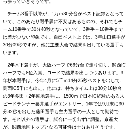
っ張っていきそうです。
チーム3番手以降が、1万ｍ30分台がベスト記録となって
いて、このあたり選手層に不安はあるものの、それでもチ
ーム10番手で30分40秒となっていて、3番手～10番手まで
は差が少ない印象です。自己ベスト上では、3年山口選手が
30分09秒ですが、他に主要大会で結果を出している選手も
います。
2年木下選手が、大阪ハーフで66分台で走り切り、関西IC
ハーフでも8位入賞。ロードで結果を出しつつあります。3
年杉本選手は、今年4月に5千ｍ14分25秒ベストを出して、
関西IC5千にも出走。他には、持ちタイム上は30分10秒台
の3年多田・2年庵地選手に、1500ｍで日本IC経験のあるス
ピードランナー粟井選手がエントリー、1年では9月末に30
分32秒を出した藤田選手も主力選手の一人として期待で
す。それ以外の選手は、試合に一切出ずに調整。京産大
が、関西地区トップとなる可能性は十分ありそうです。