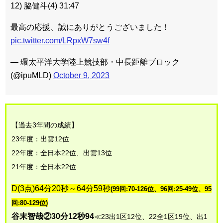
12) 脇健斗(4) 31:47
最高の応援、誠にありがとうございました！
pic.twitter.com/LRpxW7sw4f
— 環太平洋大学陸上競技部・中長距離ブロック
(@ipuMLD)
October 9, 2023
【過去3年間の成績】
23年度：出雲12位
22年度：全日本22位、出雲13位
21年度：全日本22位
D(3点)64分20秒～64分59秒
(99回:70-126位、96回:25-49位、95
回:80-129位)
谷末智哉②30分12秒94
≪23出1区12位、22全1区19位、出1