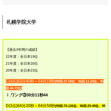
札幌学院大学
【過去3年間の成績】
22年度：全日本19位
21年度：全日本20位
20年度：全日本23位
C(4点)63分40秒～64分19秒
(99回:37-69位、96回:11-24位、95
回:44-79位)
Ｉ.ワング③30分11秒44
D(3点)64分20秒～64分59秒
(99回:70-126位、96回:25-49位、95