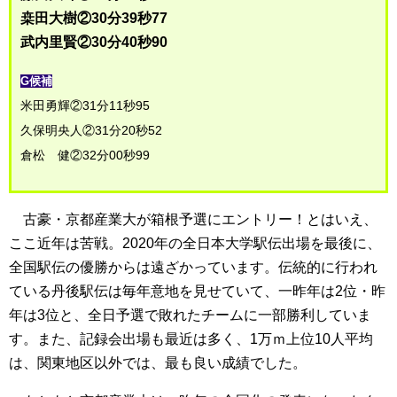
桒田大樹②30分39秒77
武内里賢②30分40秒90
G候補
米田勇輝②31分11秒95
久保明央人②31分20秒52
倉松 健②32分00秒99
古豪・京都産業大が箱根予選にエントリー！とはいえ、
ここ近年は苦戦。2020年の全日本大学駅伝出場を最後に、
全国駅伝の優勝からは遠ざかっています。伝統的に行われ
ている丹後駅伝は毎年意地を見せていて、一昨年は2位・昨
年は3位と、全日予選で敗れたチームに一部勝利していま
す。また、記録会出場も最近は多く、1万ｍ上位10人平均
は、関東地区以外では、最も良い成績でした。