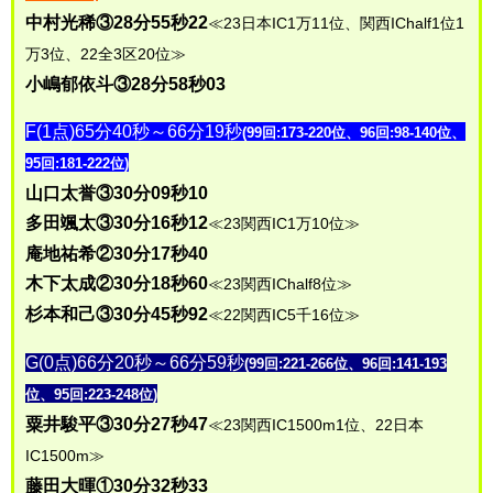
中村光稀③28分55秒22
≪23日本IC1万11位、関西IChalf1位1
万3位、22全3区20位≫
小嶋郁依斗③28分58秒03
F(1点)65分40秒～66分19秒
(99回:173-220位、96回:98-140位、
95回:181-222位)
山口太誉③30分09秒10
多田颯太③30分16秒12
≪23関西IC1万10位≫
庵地祐希②30分17秒40
木下太成②30分18秒60
≪23関西IChalf8位≫
杉本和己③30分45秒92
≪22関西IC5千16位≫
G(0点)66分20秒～66分59秒
(99回:221-266位、96回:141-193
位、95回:223-248位)
粟井駿平③30分27秒47
≪23関西IC1500m1位、22日本
IC1500m≫
藤田大暉①30分32秒33