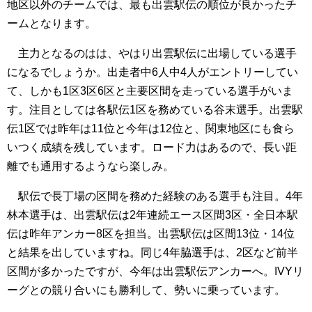
地区以外のチームでは、最も出雲駅伝の順位が良かったチ
ームとなります。
主力となるのはは、やはり出雲駅伝に出場している選手
になるでしょうか。出走者中6人中4人がエントリーしてい
て、しかも1区3区6区と主要区間を走っている選手がいま
す。注目としては各駅伝1区を務めている谷末選手。出雲駅
伝1区では昨年は11位と今年は12位と、関東地区にも食ら
いつく成績を残しています。ロード力はあるので、長い距
離でも通用するようなら楽しみ。
駅伝で長丁場の区間を務めた経験のある選手も注目。4年
林本選手は、出雲駅伝は2年連続エース区間3区・全日本駅
伝は昨年アンカー8区を担当。出雲駅伝は区間13位・14位
と結果を出していますね。同じ4年脇選手は、2区など前半
区間が多かったですが、今年は出雲駅伝アンカーへ。IVYリ
ーグとの競り合いにも勝利して、勢いに乗っています。