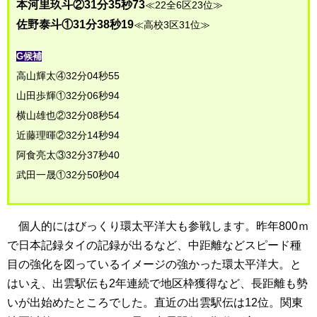
本河里玖斗②31分35秒73
≪22全6区23位≫
佐野泰斗①31分38秒19
≪高校3区31位≫
G候補
高山輝太④32分04秒55
山田歩輝①32分06秒94
横山雄也②32分08秒54
近藤理暉②32分14秒94
阿食亮太③32分37秒40
武田一晟①32分50秒04
個人的にはびっくり環太平洋大も参戦します。昨年800ｍ
で日本記録タイの記録が出るなど、中距離などスピード種
目の強化を図っているイメージの強かった環太平洋大。と
はいえ、出雲駅伝も2年連続で地区枠獲得など、長距離も勢
いが出始めたところでした。直近の出雲駅伝は12位。関東