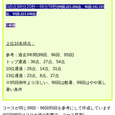
G(0点)66分20秒～66分59秒
(99回:221-266位、96回:141-193
位、95回:223-248位)
G候補
上位10名得点：
参考：過去3年間(99回、96回、95回)
トップ通過：36点、27点、54点
10位通過：28点、14点、31点
13位通過：23点、8点、27点
※95回例年より涼しい、96回は酷暑、99回はやや蒸し
暑い条件
コースが同じ99回・96回95回を参考にして作成しています
(97回98回はコロナ禍の影響で、コース変更)。