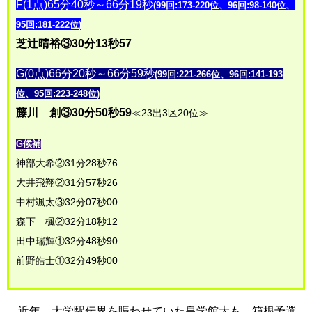
F(1点)65分40秒～66分19秒
(99回:173-220位、96回:98-140位、
95回:181-222位)
芝辻晴裕③30分13秒57
G(0点)66分20秒～66分59秒
(99回:221-266位、96回:141-193
位、95回:223-248位)
藤川 創③30分50秒59
≪23出3区20位≫
G候補
神部大希②31分28秒76
大井飛翔②31分57秒26
中村颯太③32分07秒00
森下 楓②32分18秒12
田中瑞輝①32分48秒90
前野皓士①32分49秒00
近年、大学駅伝界を賑わせていた皇学館大も、箱根予選