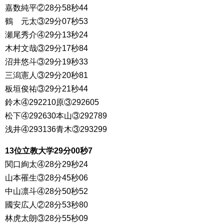
嘉数純平②28分58秒44
鶴 元太③29分07秒53
瀬尾秀介④29分13秒24
木村文哉③29分17秒84
沼井悠斗③29分19秒33
三潟憲人③29分20秒81
板垣俊祐③29分21秒44
鈴木④292210原③292605
松下④292630本山③292789
浅井④293136青木③293299
13位立教大学29分00秒7
関口絢太④28分29秒24
山本罹生③28分45秒06
中山凛斗④28分50秒52
國安広人②28分53秒80
林虎太朗③28分55秒09