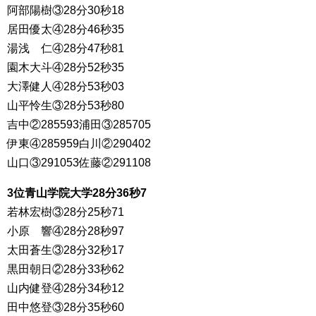
阿部陽樹③28分30秒18
居田優太④28分46秒35
湯浅 仁④28分47秒81
園木大斗④28分52秒35
大澤健人④28分53秒03
山平怜生③28分53秒80
吉中②285593浦田③285705
伊東④285959白川②290402
山口③291053佐藤②291108
3位青山学院大学28分36秒7
若林宏樹③28分25秒71
小原 響④28分28秒97
太田蒼生③28分32秒17
黒田朝日②28分33秒62
山内健登④28分34秒12
田中悠登③28分35秒60