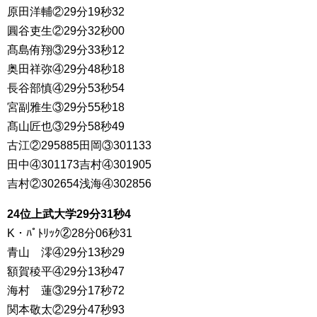
原田洋輔②29分19秒32
圓谷吏生②29分32秒00
髙島侑翔③29分33秒12
奥田祥弥④29分48秒18
長谷部慎④29分53秒54
宮副雅生③29分55秒18
髙山匠也③29分58秒49
古江②295885田岡③301133
田中④301173吉村④301905
吉村②302654浅海④302856
24位上武大学29分31秒4
K・ﾊﾟﾄﾘｯｸ②28分06秒31
青山 澪④29分13秒29
額賀稜平④29分13秒47
海村 蓮③29分17秒72
関本敬太②29分47秒93