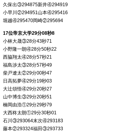
久保出③294875新井④294919
小早川②294951山本④295416
堀越④295470岡崎②295694
17位帝京大学29分08秒8
小林大晟③28分43秒71
小野隆一朗④28分50秒22
西脇翔太④28分57秒21
福島渉太③28分57秒49
柴戸遼太②29分00秒47
日高拓夢④29分19秒03
大辻頌悟④29分20秒27
山中博生③29分20秒51
楠岡由浩①29分29秒79
大西柊太朗①29分30秒01
石川③293064末次④293183
藤本②293324福田③293733