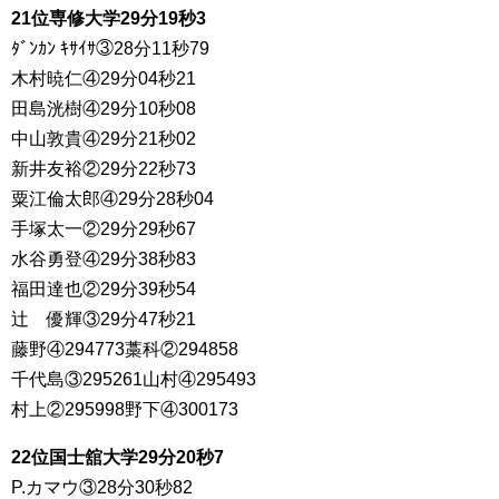
21位専修大学29分19秒3
ﾀﾞﾝｶﾝ ｷｻｲｻ③28分11秒79
木村暁仁④29分04秒21
田島洸樹④29分10秒08
中山敦貴④29分21秒02
新井友裕②29分22秒73
粟江倫太郎④29分28秒04
手塚太一②29分29秒67
水谷勇登④29分38秒83
福田達也②29分39秒54
辻 優輝③29分47秒21
藤野④294773藁科②294858
千代島③295261山村④295493
村上②295998野下④300173
22位国士舘大学29分20秒7
P.カマウ③28分30秒82