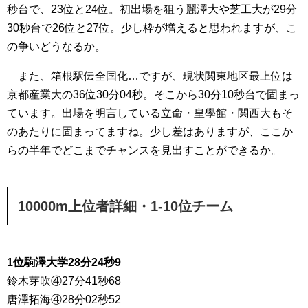
秒台で、23位と24位。初出場を狙う麗澤大や芝工大が29分
30秒台で26位と27位。少し枠が増えると思われますが、こ
の争いどうなるか。
また、箱根駅伝全国化…ですが、現状関東地区最上位は
京都産業大の36位30分04秒。そこから30分10秒台で固まっ
ています。出場を明言している立命・皇學館・関西大もそ
のあたりに固まってますね。少し差はありますが、ここか
らの半年でどこまでチャンスを見出すことができるか。
10000m上位者詳細・
1-10位チーム
1位駒澤大学28分24秒9
鈴木芽吹④27分41秒68
唐澤拓海④28分02秒52