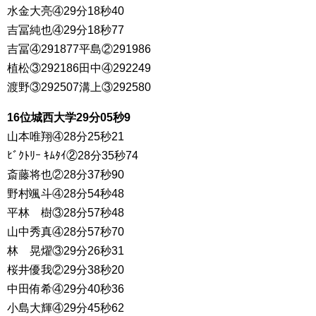
水金大亮④29分18秒40
吉冨純也④29分18秒77
吉冨④291877平島②291986
植松③292186田中④292249
渡野③292507溝上③292580
16位城西大学29分05秒9
山本唯翔④28分25秒21
ﾋﾞｸﾄﾘｰ ｷﾑﾀｲ②28分35秒74
斎藤将也②28分37秒90
野村颯斗④28分54秒48
平林 樹③28分57秒48
山中秀真④28分57秒70
林 晃燿③29分26秒31
桜井優我②29分38秒20
中田侑希④29分40秒36
小島大輝④29分45秒62