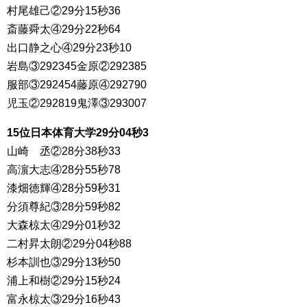
村尾雄己②29分15秒36
斎藤舜太④29分22秒64
出口静之心④29分23秒10
岩島③292345金原②292385
服部③292454藤原④292790
児玉②292819鬼澤③293007
15位日本体育大学29分04秒3
山崎 丞②28分38秒33
高濵大志④28分55秒78
漆畑徳輝④28分59秒31
分須尊紀③28分59秒82
大森椋太④29分01秒32
二村昇太朗②29分04秒88
杉本訓也③29分13秒50
浦上和樹②29分15秒24
富永椋太③29分16秒43