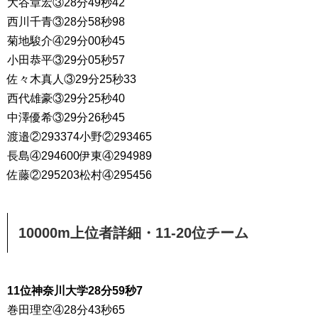
大谷章宏③28分49秒42
西川千青③28分58秒98
菊地駿介④29分00秒45
小田恭平③29分05秒57
佐々木真人③29分25秒33
西代雄豪③29分25秒40
中澤優希③29分26秒45
渡邉②293374小野②293465
長島④294600伊東④294989
佐藤②295203松村④295456
10000m上位者詳細・
11-20位チーム
11位神奈川大学28分59秒7
巻田理空④28分43秒65