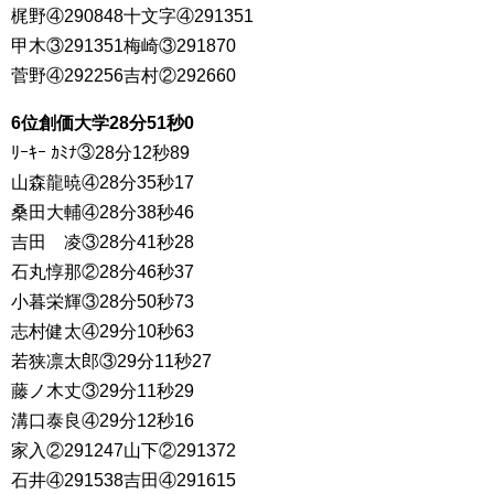
梶野④290848十文字④291351
甲木③291351梅崎③291870
菅野④292256吉村②292660
6位創価大学28分51秒0
ﾘｰｷｰ ｶﾐﾅ③28分12秒89
山森龍暁④28分35秒17
桑田大輔④28分38秒46
吉田 凌③28分41秒28
石丸惇那②28分46秒37
小暮栄輝③28分50秒73
志村健太④29分10秒63
若狭凛太郎③29分11秒27
藤ノ木丈③29分11秒29
溝口泰良④29分12秒16
家入②291247山下②291372
石井④291538吉田④291615