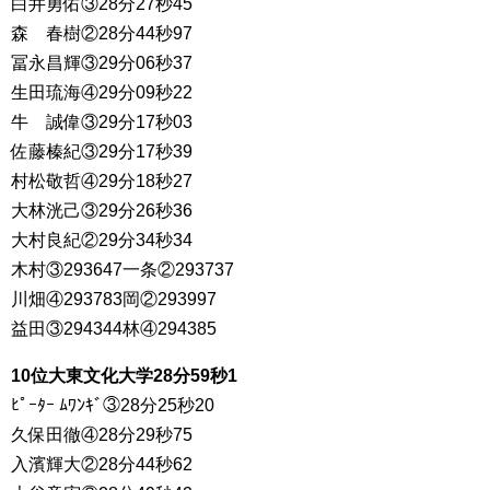
白井勇佑③28分27秒45
森 春樹②28分44秒97
冨永昌輝③29分06秒37
生田琉海④29分09秒22
牛 誠偉③29分17秒03
佐藤榛紀③29分17秒39
村松敬哲④29分18秒27
大林洸己③29分26秒36
大村良紀②29分34秒34
木村③293647一条②293737
川畑④293783岡②293997
益田③294344林④294385
10位大東文化大学28分59秒1
ﾋﾟｰﾀｰ ﾑﾜﾝｷﾞ③28分25秒20
久保田徹④28分29秒75
入濱輝大②28分44秒62