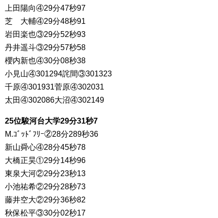
上田陽向④29分47秒97
芝 大輔④29分48秒91
岩田楽也③29分52秒93
丹井遥斗③29分57秒58
櫻内新也④30分08秒38
小見山④301294詫間③301323
千原④301931菅原④302031
太田④302086大沼④302149
25位駿河台大学29分31秒7
M.ｺﾞｯﾄﾞﾌﾘｰ②28分289秒36
新山舜心④28分45秒78
大橋正昊①29分14秒96
東泉大河②29分23秒13
小池祐希②29分28秒73
藤井空大②29分36秒82
秋保松平③30分02秒17