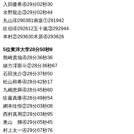
入田優希④29分02秒30
水野龍志③29分02秒44
丸山④290381南坂①291942
佐伯④292612五十嵐③292944
本村②293630木原④293826
5位東洋大学28分50秒8
熊崎貴哉④28分36秒36
緒方澪那斗②28分36秒67
石田洸介③28分37秒50
松山和希④28分42秒17
九嶋恵舜④28分45秒60
佐藤真優④28分49秒54
網本佳悟②29分03秒08
西村真周②29分03秒95
奥山 輝④29分05秒45
村上太一④29分07秒76