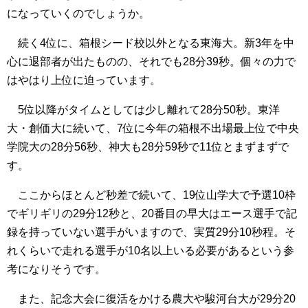
になっていくのでしょうか。
続く4位に、箱根シード校以外となる東海大。新3年を中
心に退部者が出たものの、それでも28分39秒。個々の力で
はやはり上位に迫っています。
5位以降がタイムとしては少し離れて28分50秒。東洋
大・創価大に続いて、7位に今年の箱根不出場最上位で中央
学院大の28分56秒、神大も28分59秒で11位とまずまずで
す。
ここからほとんど秒差で続いて、19位山学大で予選10枠
でギリギリの29分12秒と、20番目の早大はエース選手で記
録を持っていない選手がいますので、実質29分10秒程。そ
れくらいで走れる選手が10名以上いる必要があるという参
考になりそうです。
また、記念大会に復活をかける農大や駿河台大が29分20