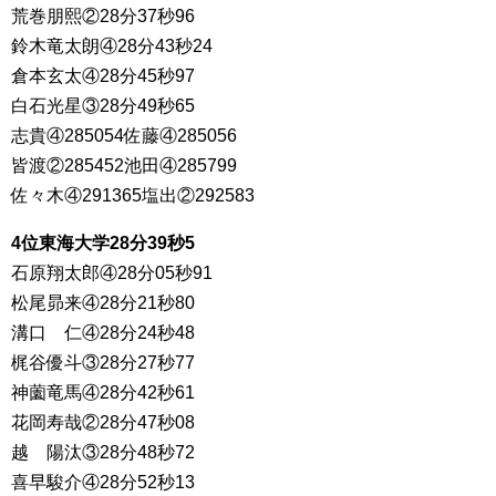
荒巻朋熙②28分37秒96
鈴木竜太朗④28分43秒24
倉本玄太④28分45秒97
白石光星③28分49秒65
志貴④285054佐藤④285056
皆渡②285452池田④285799
佐々木④291365塩出②292583
4位東海大学28分39秒5
石原翔太郎④28分05秒91
松尾昴来④28分21秒80
溝口 仁④28分24秒48
梶谷優斗③28分27秒77
神薗竜馬④28分42秒61
花岡寿哉②28分47秒08
越 陽汰③28分48秒72
喜早駿介④28分52秒13