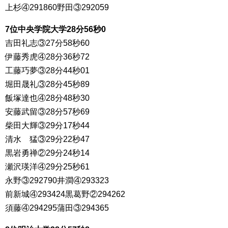
上杉④291860野田③292059
7位中央学院大学28分56秒0
吉田礼志③27分58秒60
伊藤秀虎④28分36秒72
工藤巧夢③28分44秒01
堀田晟礼③28分45秒89
飯塚達也④28分48秒30
安藤武留③28分57秒69
柴田大輝③29分17秒44
清水 猛③29分22秒47
黒岩勇禅②29分24秒14
瀬沢瑛洋④29分25秒61
永野③292790井澗④293323
前新城④293424黒葛野②294262
須藤④294295蒲田③294365