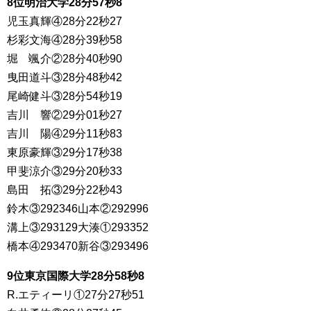
8位明治大学28分57秒8
児玉真輝④28分22秒27
杉彩文海④28分39秒58
堀 颯介②28分40秒90
曳田道斗③28分48秒42
尾崎健斗③28分54秒19
吉川 響②29分01秒27
吉川 陽④29分11秒83
東原豪輝③29分17秒38
甲斐涼介③29分20秒33
島田 拓③29分22秒43
鈴木③292346山本②292996
溝上③293129大湊①293352
橋本④293470新谷③293496
9位東京国際大学28分58秒8
R.エティーリ①27分27秒51