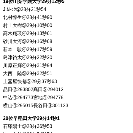
19位山梨学院大学29分12秒5
J.ﾑﾄｩｸ②28分21秒54
北村惇生④28分41秒90
村上大樹③29分10秒00
髙木翔瑛④29分13秒61
砂川大河③29分16秒68
新本 駿④29分17秒59
島津裕太④29分22秒20
川原正輝④29分31秒94
大西 陸③29分32秒51
土器屋快都③29分37秒63
品田②293802髙田③294012
中込④294773宮地①294778
横山④295015長谷田③301123
20位早稲田大学29分14秒1
石塚陽士③28分36秒53