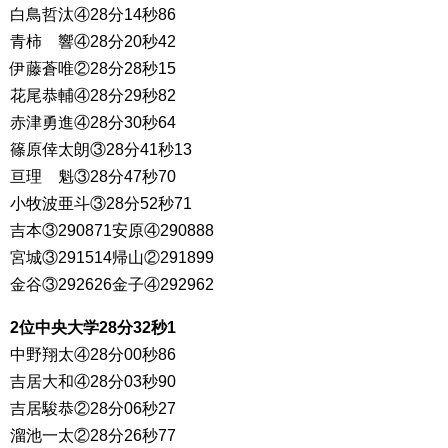
白鳥哲汰④28分14秒86
青柿 響④28分20秒42
伊藤蒼唯②28分28秒15
花尾恭輔④28分29秒82
赤津勇進④28分30秒64
篠原倖太朗③28分41秒13
亘理 魁③28分47秒70
小牧波亜斗③28分52秒71
吉本③290871安原④290888
宮城③291514帰山②291899
金谷③292626金子④292962
2位中央大学28分32秒1
中野翔太④28分00秒86
吉居大和④28分03秒90
吉居駿恭②28分06秒27
溜池一太②28分26秒77