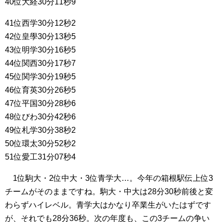
40位大経30分11秒9
41位西学30分12秒2
42位皇學30分13秒5
43位明学30分16秒5
44位関西30分17秒7
45位関学30分19秒5
46位育英30分26秒5
47位平国30分28秒6
48位びわ30分42秒6
49位札学30分38秒2
50位環太30分52秒2
51位愛工31分07秒4
1位駒大・2位中大・3位青学大…。今年の箱根駅伝上位3
チームがそのままですね。駒大・中大は28分30秒前後と変
わらずハイレベル。青学大はかなり卒業生がいたはずです
が、それでも28分36秒。次の年度も、この3チームの争い