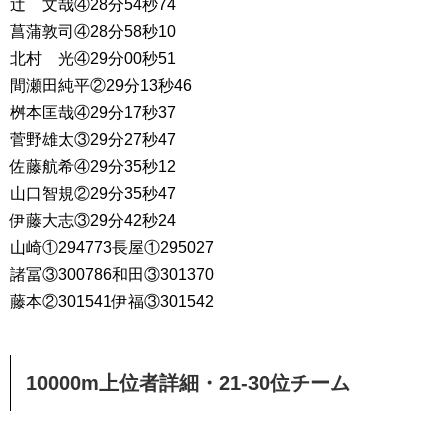
辻 文哉④28分54秒74
菖蒲敦司④28分58秒10
北村 光④29分00秒51
間瀬田純平②29分13秒46
桝本匡哉④29分17秒37
菅野雄太③29分27秒47
佐藤航希④29分35秒12
山口智規②29分35秒47
伊藤大志③29分42秒24
山崎①294773長屋①295027
諸冨③300786和田③301370
藤本②301541伊福③301542
10000m上位者詳細・2
1-30位チーム