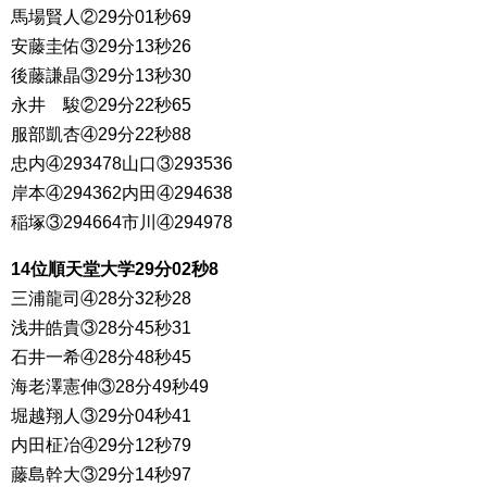
馬場賢人②29分01秒69
安藤圭佑③29分13秒26
後藤謙晶③29分13秒30
永井 駿②29分22秒65
服部凱杏④29分22秒88
忠内④293478山口③293536
岸本④294362内田④294638
稲塚③294664市川④294978
14位順天堂大学29分02秒8
三浦龍司④28分32秒28
浅井皓貴③28分45秒31
石井一希④28分48秒45
海老澤憲伸③28分49秒49
堀越翔人③29分04秒41
内田柾冶④29分12秒79
藤島幹大③29分14秒97