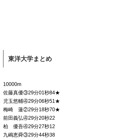
東洋大学まとめ
10000m
佐藤真優③29分01秒84★
児玉悠輔④29分06秒51★
梅崎 蓮②29分18秒70★
前田義弘④29分20秒22
柏 優吾④29分27秒12
九嶋恵舜③29分44秒38