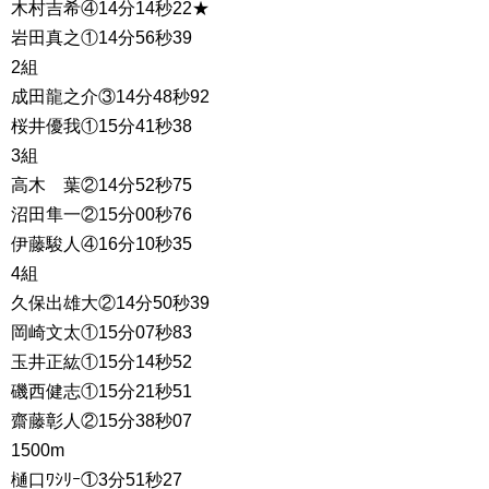
木村吉希④14分14秒22★
岩田真之①14分56秒39
2組
成田龍之介③14分48秒92
桜井優我①15分41秒38
3組
高木 葉②14分52秒75
沼田隼一②15分00秒76
伊藤駿人④16分10秒35
4組
久保出雄大②14分50秒39
岡崎文太①15分07秒83
玉井正紘①15分14秒52
磯西健志①15分21秒51
齋藤彰人②15分38秒07
1500m
樋口ﾜｼﾘｰ①3分51秒27