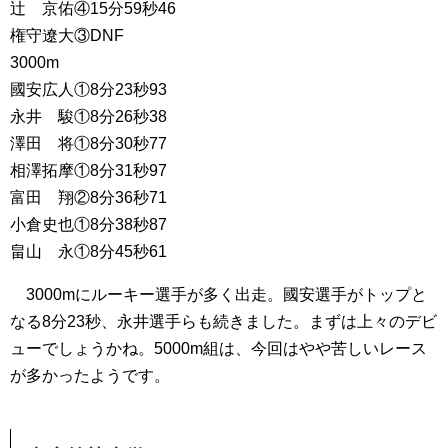
辻 京佑④15分59秒46
権守遼大③DNF
3000m
國安広人①8分23秒93
永井 駿①8分26秒38
澤田 将①8分30秒77
相澤拓摩①8分31秒97
富田 翔②8分36秒71
小倉史也①8分38秒87
畠山 永①8分45秒61
3000mにルーキー選手が多く出走。國安選手がトップと
なる8分23秒、永井選手らも続きました。まずは上々のデビ
ューでしょうかね。5000m組は、今回はやや苦しいレース
が多かったようです。