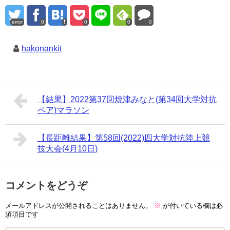
error
0
0
0
0
hakonankit
【結果】2022第37回焼津みなと(第34回大学対抗
ペア)マラソン
【長距離結果】第58回(2022)四大学対抗陸上競
技大会(4月10日)
コメントをどうぞ
メールアドレスが公開されることはありません。
※
が付いている欄は必
須項目です