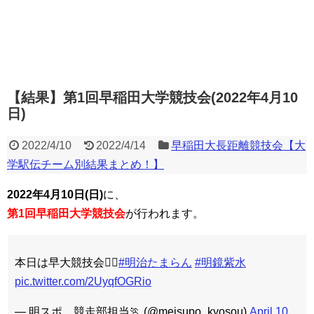
【結果】第1回早稲田大学競技会(2022年4月10
日)
2022/4/10
2022/4/14
早稲田大長距離競技会【大
学駅伝チーム別結果まとめ！】
2022年4月10日(日)
に、
第1回早稲田大学競技会
が行われます。
本日は早大競技会🏃‍♂️
#明治たまらん
#明鏡紫水
pic.twitter.com/2UyqfOGRio
— 明スポ 競走部担当🏃 (@meisupo_kyosou)
April 10,