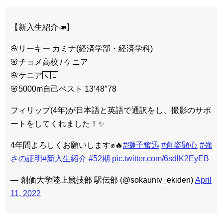
【新入生紹介📣】
🌸リーキー カミナ(経済学部・経済学科)
🌸チョメ高校 / ケニア
🌸ケニア🇰🇪
🌸5000m自己ベスト 13’48″78
フィリップ(4年)が日本語と英語で通訳をし、撮影のサポ
ートをしてくれました！✨
4年間よろしくお願いします✊🔥
#獅子奮迅
#創姿顕心
#強
さの証明
#新入生紹介
#52期
pic.twitter.com/6sdlK2EyEB
— 創価大学陸上競技部 駅伝部 (@sokauniv_ekiden)
April
11, 2022