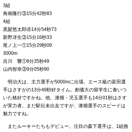
3組
角南隆行③15分42秒83
4組
黒髪悠太郎④14分54秒73
新野冴生③15分16秒33
尾ノ上一①15分29秒09
3000m
吉川 響①8分35秒49
山内智幸③9分05秒90
明治大は、主力選手が5000mに出場。エース級の富田選
手はさすがの13分49秒好タイム。創価大の留学生に食いつ
いた格好ですかね。他、漆畑・児玉選手も14分01秒はさす
が実力者。まだ駅伝未出走ですが、漆畑選手のスピードは
魅力ですね。
またルーキーたちもデビュー。注目の森下選手は、1組挑