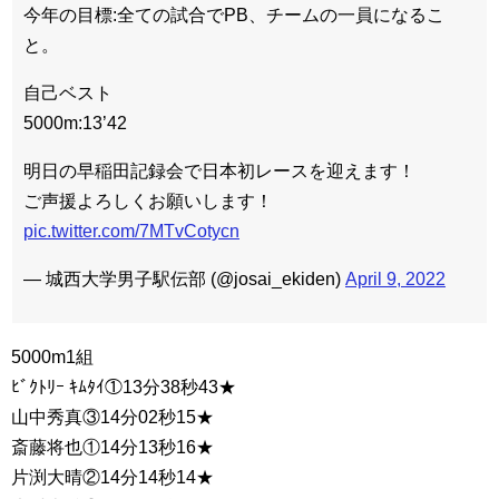
今年の目標:全ての試合でPB、チームの一員になるこ
と。
自己ベスト
5000m:13’42
明日の早稲田記録会で日本初レースを迎えます！
ご声援よろしくお願いします！
pic.twitter.com/7MTvCotycn
— 城西大学男子駅伝部 (@josai_ekiden)
April 9, 2022
5000m1組
ﾋﾞｸﾄﾘｰ ｷﾑﾀｲ①13分38秒43★
山中秀真③14分02秒15★
斎藤将也①14分13秒16★
片渕大晴②14分14秒14★