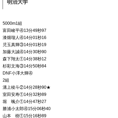
明治大学
5000m1組
富田峻平④13分49秒97
漆畑瑠人④14分01秒16
児玉真輝③14分01秒19
加藤大誠④14分30秒90
森下翔太①14分38秒12
杉彩文海③14分50秒84
DNF小澤大輝④
2組
溝上稜斗②14分28秒90★
室田安寿①14分32秒89
堀 颯介①14分47秒27
勝浦小太郎④15分06秒40
山本 樹①15分16秒89