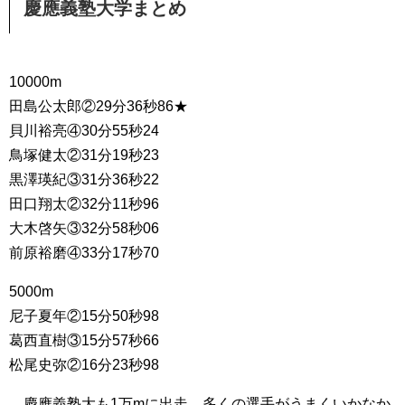
慶應義塾大学まとめ
10000m
田島公太郎②29分36秒86★
貝川裕亮④30分55秒24
鳥塚健太②31分19秒23
黒澤瑛紀③31分36秒22
田口翔太②32分11秒96
大木啓矢③32分58秒06
前原裕磨④33分17秒70
5000m
尼子夏年②15分50秒98
葛西直樹③15分57秒66
松尾史弥②16分23秒98
慶應義塾大も1万mに出走。多くの選手がうまくいかなか