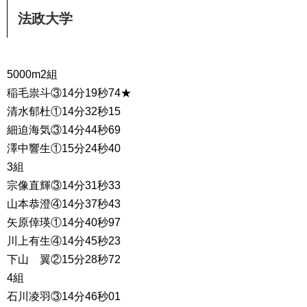
法政大学
5000m2組
稲毛祟斗③14分19秒74★
清水郁杜①14分32秒15
細迫海気③14分44秒69
澤中響生①15分24秒40
3組
宗像直輝③14分31秒33
山本恭澄④14分37秒43
矢原倖瑛①14分40秒97
川上有生④14分45秒23
下山 翼②15分28秒72
4組
石川凌羽③14分46秒01