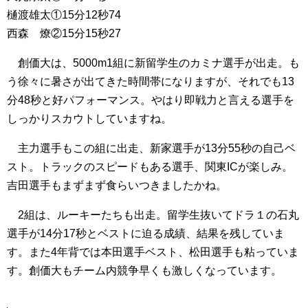
樋渡雄太①15分12秒74
西森 燎②15分15秒27
創価大は、5000m1組に新留学生のカミナ選手が出走。も
う徐々に暑さが出てきた時間帯になりますが、それでも13
分48秒と好パフォーマンス。やはり即戦力と言える選手を
しっかりスカウトしていますね。
主力選手もこの組に出走、新家選手が13分55秒の自己ベ
スト。トラックのスピードもある選手、関東ICが楽しみ。
吉田選手もまずまず食らいつきましたかね。
2組は、ルーキーたちも出走。留学生抜いてドラ１の石丸
選手が14分17秒とベストに迫る成績、結果を残していま
す。また4年背では本田選手ベスト、松田選手も粘っていま
す。創価大もチーム内競争早くも激しくなっています。