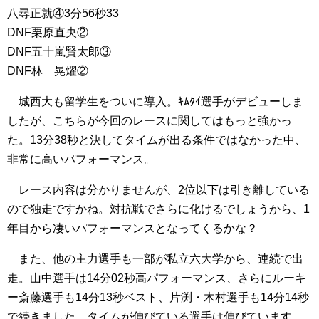
八尋正就④3分56秒33
DNF栗原直央②
DNF五十嵐賢太郎③
DNF林 晃燿②
城西大も留学生をついに導入。ｷﾑﾀｲ選手がデビューしま
したが、こちらが今回のレースに関してはもっと強かっ
た。13分38秒と決してタイムが出る条件ではなかった中、
非常に高いパフォーマンス。
レース内容は分かりませんが、2位以下は引き離している
ので独走ですかね。対抗戦でさらに化けるでしょうから、1
年目から凄いパフォーマンスとなってくるかな？
また、他の主力選手も一部が私立六大学から、連続で出
走。山中選手は14分02秒高パフォーマンス、さらにルーキ
ー斎藤選手も14分13秒ベスト、片渕・木村選手も14分14秒
で続きました。タイムが伸びている選手は伸びています