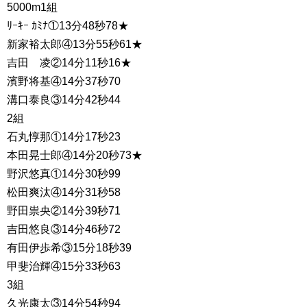
5000m1組
ﾘｰｷｰ ｶﾐﾅ①13分48秒78★
新家裕太郎④13分55秒61★
吉田 凌②14分11秒16★
濱野将基④14分37秒70
溝口泰良③14分42秒44
2組
石丸惇那①14分17秒23
本田晃士郎④14分20秒73★
野沢悠真①14分30秒99
松田爽汰④14分31秒58
野田祟央②14分39秒71
吉田悠良③14分46秒72
有田伊歩希③15分18秒39
甲斐治輝④15分33秒63
3組
久光康太③14分54秒94