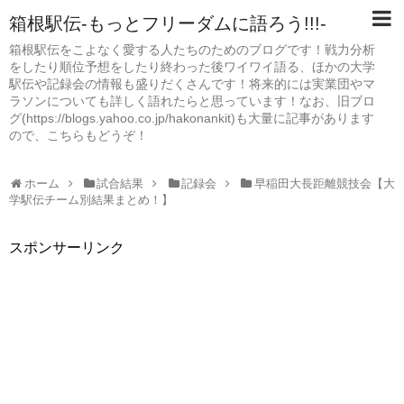
箱根駅伝-もっとフリーダムに語ろう!!!-
箱根駅伝をこよなく愛する人たちのためのブログです！戦力分析
をしたり順位予想をしたり終わった後ワイワイ語る、ほかの大学
駅伝や記録会の情報も盛りだくさんです！将来的には実業団やマ
ラソンについても詳しく語れたらと思っています！なお、旧ブロ
グ(https://blogs.yahoo.co.jp/hakonankit)も大量に記事があります
ので、こちらもどうぞ！
ホーム
試合結果
記録会
早稲田大長距離競技会【大
学駅伝チーム別結果まとめ！】
スポンサーリンク