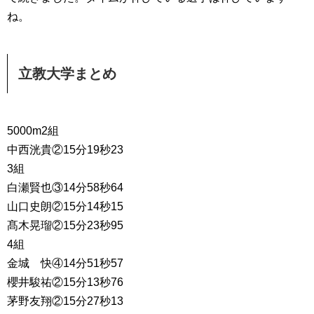
ね。
立教大学まとめ
5000m2組
中西洸貴②15分19秒23
3組
白瀬賢也③14分58秒64
山口史朗②15分14秒15
髙木晃瑠②15分23秒95
4組
金城 快④14分51秒57
櫻井駿祐②15分13秒76
茅野友翔②15分27秒13