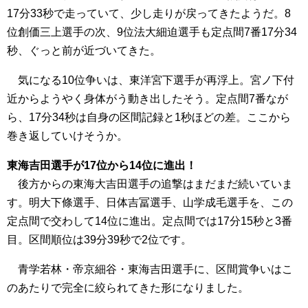
17分33秒で走っていて、少し走りが戻ってきたようだ。8
位創価三上選手の次、9位法大細迫選手も定点間7番17分34
秒、ぐっと前が近づいてきた。
気になる10位争いは、東洋宮下選手が再浮上。宮ノ下付
近からようやく身体がう動き出したそう。定点間7番なが
ら、17分34秒は自身の区間記録と1秒ほどの差。ここから
巻き返していけそうか。
東海吉田選手が17位から14位に進出！
後方からの東海大吉田選手の追撃はまだまだ続いていま
す。明大下條選手、日体吉冨選手、山学成毛選手を、この
定点間で交わして14位に進出。定点間では17分15秒と3番
目。区間順位は39分39秒で2位です。
青学若林・帝京細谷・東海吉田選手に、区間賞争いはこ
のあたりで完全に絞られてきた形になりました。