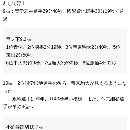
わして浮上
9㎞：青学若林選手29分48秒、國學殿地選手30分19秒で通
過
宮ノ下9.3㎞
1位青学、2位國學2分19秒、3位帝京駒大2分40秒、5位
東国2分50秒
6位中大3分19秒、7位順大3分30秒、8位創価4分02秒
10㎞：2位国学殿地選手の後ろ、帝京駒大が見えるようにな
った
殿地選手は昨年より40秒早い模様 また、帝京細谷選
手が単独3位へ
小涌谷踏切10.7㎞