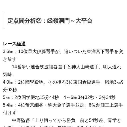
定点間分析②：函嶺洞門～大平台
レース経過
3.6㎞：10位早大伊藤選手が、追いついた東洋宮下選手を突
き放す
14番争い連合筑波福谷選手と神大山崎選手、明大遅れ
気味
4.0㎞：2位國學殿地、その後ろ3位東国倉掛選手 殿地3㎞9
分02秒
5㎞：2位国学殿地15分44秒 4～6㎞3分32秒・3分34秒
5.4㎞：4位帝京細谷・駒大金子選手並走、6位創価三上選手
付けず
中野監督「上り切ってから勝負 前と54秒差、青学と