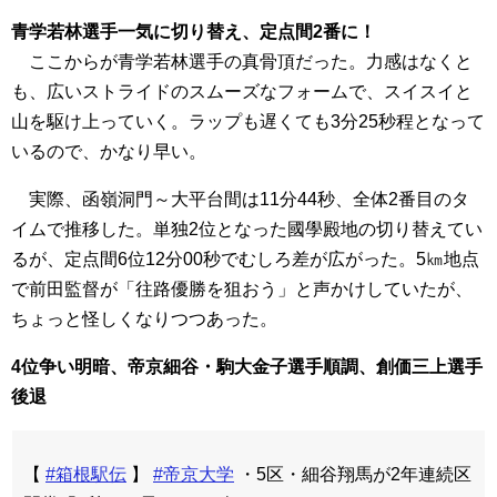
青学若林選手一気に切り替え、定点間2番に！
ここからが青学若林選手の真骨頂だった。力感はなくと
も、広いストライドのスムーズなフォームで、スイスイと
山を駆け上っていく。ラップも遅くても3分25秒程となって
いるので、かなり早い。
実際、函嶺洞門～大平台間は11分44秒、全体2番目のタ
イムで推移した。単独2位となった國學殿地の切り替えてい
るが、定点間6位12分00秒でむしろ差が広がった。5㎞地点
で前田監督が「往路優勝を狙おう」と声かけしていたが、
ちょっと怪しくなりつつあった。
4位争い明暗、帝京細谷・駒大金子選手順調、創価三上選手
後退
【
#箱根駅伝
】
#帝京大学
・5区・細谷翔馬が2年連続区