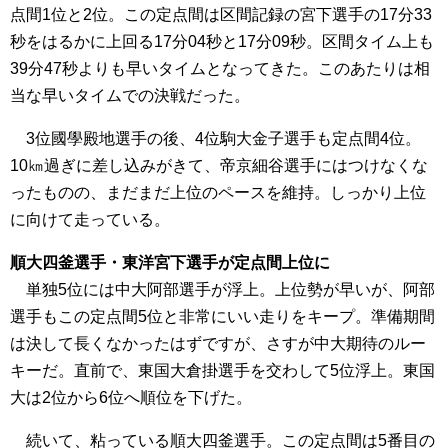
点間1位と2位。この定点間は区間記録の宮下選手の17分33
秒をはるかに上回る17分04秒と17分09秒。区間タイム上も
39分47秒よりも早いタイムとなってきた。このあたりは相
当な早いタイムでの決戦だった。
3位國學殿地選手の後、4位駒大金子選手も定点間4位。
10㎞過ぎに差し込みがきて、帝京細谷選手にはつけなくな
ったものの、まだまだ上位のペースを維持。しっかり上位
に向けて走っている。
順大四釜選手・東洋宮下選手が定点間上位に
単独5位には中大阿部選手が浮上。上位勢が早いが、阿部
選手もこの定点間5位と非常にいい走りをキープ。準備期間
は決して長くなかったはずですが、さすが中大期待のルー
キーだ。直前で、東国大倉掛選手を交わして5位浮上。東国
大は2位から6位へ順位を下げた。
続いて、粘っている順大四釜選手。この定点間は5番目の