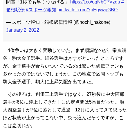
間賞「1秒でも早くつなげる」
https://t.co/ogNbC7Vzqu
#
箱根駅伝
#スポーツ報知
pic.twitter.com/YpEgywqGBO
— スポーツ報知・箱根駅伝情報 (@hochi_hakone)
January 2, 2022
4位争いは大きく変動していた。まず順調なのが、帝京細
谷・駒大金子選手。細谷選手はさすがといったところです
が、金子選手が食らいついているのは驚いた駅伝ファンも
多かったのではないでしょうか。この地点で区間トップも
駒大金子選手。駒大に上昇気配が出てきた。
その後ろは、創価三上選手ではなく、27秒後に中大阿部
選手が6位に浮上してきた！この定点間は5番目だった。順
大四釜選手が7位に落として通過。12月に入ってきて思った
ほど状態が上がってこない中、突っ込んだそうですが、こ
こは息切れか。