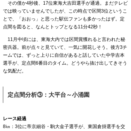
その僅か4秒後、17位東海大吉田選手が通過。まだテレビ
では映っていませんでしたが、この時点で区間3位というこ
とで、「おおっ」と思った駅伝ファンも多かったはず。定
点間を図ると、なんとトップとなる11分42秒！
11月中頃には、東海大内では区間賞獲れると言われた秘
密兵器。前が点々と見ていて、一気に開花しそう。後方3チ
ームでは、ずっと上りに自信があると話していた中学吉本
選手が、定点間6番目のタイム。どうやら抜け出してきそう
な気配だ。
定点間分析③：大平台～小涌園
レース経過
8㎞：3位に帝京細谷・駒大金子選手が、東国倉掛選手を交