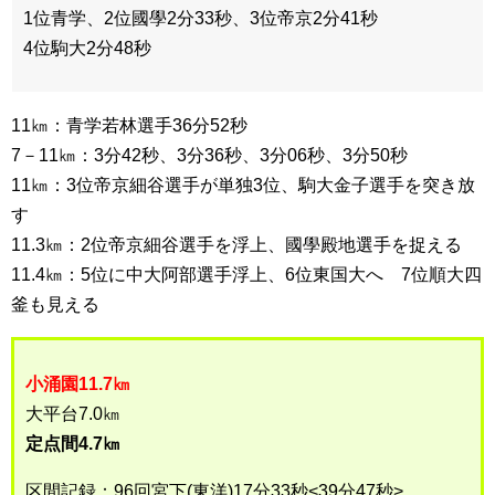
1位青学、2位國學2分33秒、3位帝京2分41秒
4位駒大2分48秒
11㎞：青学若林選手36分52秒
7－11㎞：3分42秒、3分36秒、3分06秒、3分50秒
11㎞：3位帝京細谷選手が単独3位、駒大金子選手を突き放
す
11.3㎞：2位帝京細谷選手を浮上、國學殿地選手を捉える
11.4㎞：5位に中大阿部選手浮上、6位東国大へ 7位順大四
釜も見える
小涌園11.7㎞
大平台7.0㎞
定点間4.7㎞
区間記録：96回宮下(東洋)17分33秒<39分47秒>