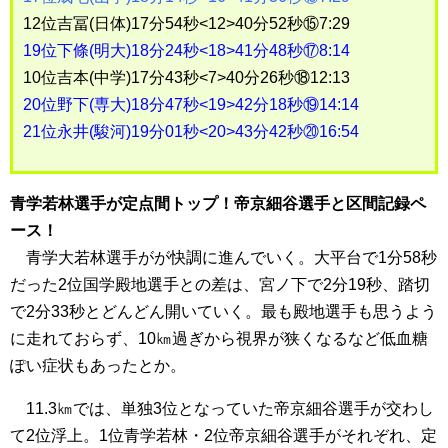
12位吉冨(日体)17分54秒<12>40分52秒⑮7:29
19位下條(明大)18分24秒<18>41分48秒⑰8:14
10位吉本(中学)17分43秒<7>40分26秒⑱12:13
20位野下(専大)18分47秒<19>42分18秒⑲14:14
21位永井(駿河)19分01秒<20>43分42秒⑳16:54
青学若林選手が定点間トップ！帝京細谷選手と区間記録ペ
ース！
青学大若林選手がが快調に進んでいく。大平台で1分58秒
だった2位国学殿地選手との差は、宮ノ下で2分19秒、踏切
で2分33秒とどんどん開いていく。最も殿地選手も思うよう
に走れておらず、10㎞過ぎから視界が狭くなるなど低血糖
ぽい症状もあったとか。
11.3㎞では、単独3位となっていた帝京細谷選手が交わし
て2位浮上。1位青学若林・2位帝京細谷選手がそれぞれ、定