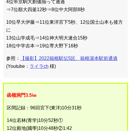
4位帝京駒大創価揃って通過
⇒7位順大四釜12秒⇒8位中大阿部8秒
10位早大伊藤⇒11位東洋宮下5秒、12位国士山本も後方
に
13位山学成毛⇒14位神大明大連合15秒
18位中学吉本⇒19位専大野下16秒
参照：
【撮影】2022箱根駅伝5区、箱根湯本駅前通過
(Youtube：
ライラch
様)
函嶺洞門3.5㎞
区間記録：96回宮下(東洋)10分31秒
14位若林(青学)10分52秒①
12位殿地(國學)10分48秒②1:42