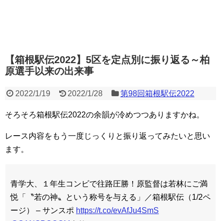
【箱根駅伝2022】5区を定点別に振り返る～柏
原選手以来の出来事
2022/1/19
2022/1/28
第98回箱根駅伝2022
そろそろ箱根駅伝2022の余韻が冷めつつありますかね。
レース内容をもう一度じっくりと振り返ってみたいと思い
ます。
青学大、１年生コンビで往路圧勝！原監督は若林にご満
悦「〝若の神〟という称号を与える」／箱根駅伝（1/2ペ
ージ） – サンスポ
https://t.co/evAfJu4SmS