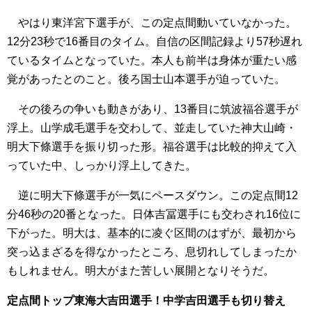
やはり東洋宮下選手が、この定点間動いていなかった。
12分23秒で16番目のタイム。自信の区間記録より57秒遅れ
ているタイムとなっていた。本人も前半は身体が重たい感
覚があったとのこと。後ろ国士山本選手が迫っていた。
その後ろの争いも動きがあり、13番目に筑波福谷選手が
浮上。山学成毛選手を交わして、並走していた神大山崎・
明大下條選手を振り切った形。福谷選手は比較的抑えて入
っていた中、しっかり浮上してきた。
逆に明大下條選手が一気にペースダウン。この定点間12
分46秒の20番となった。日体吉冨選手にも交わされ16位に
下がった。明大は、基本的に凌ぐ区間のはずが、最初から
突っ込まざるを得なかったところ、息切れしてしまったか
もしれません。明大がまた苦しい展開となりそうだ。
定点間トップ東海大吉田選手！中学吉田選手も切り替え