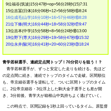
9位福谷(筑波)15分47秒<op>56分28秒(15)7:31
15位吉冨(日体)16分06秒<12>56分58秒⑮8:24
16位成毛(山学)16分10秒<16>57分46秒⑯8:28
21位下條(明大)16分44秒<18>58分32秒⑰9:47
13位吉本(中学)15分58秒<8>56分24秒⑱13:00
19位野下(専大)16分29秒<19>58分47秒⑲15:32
20位永井(駿河)16分41秒<20>60分23秒⑳18:24
青学若林選手、連続定点間トップ！70分切りを狙う！？
青学若林選手が、ずっと安定した走りを続ける。先ほど
の定点間に続き、連続でトップのタイムで走破。区間順位
も、帝京細谷選手を逆転して、ついに区間トップのタイム
に。2位帝京細谷・3位浮上した駒大金子選手とも差が開
き、3分前後。青学大が箱根山中気持ちよく逃げていく。
この時点で、区間記録を1秒上回っているタイム。原監督