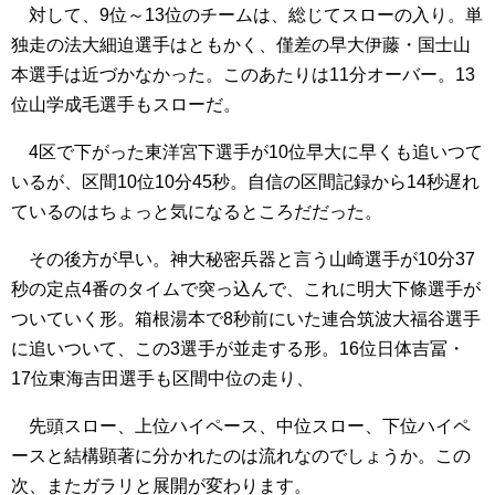
対して、9位～13位のチームは、総じてスローの入り。単
独走の法大細迫選手はともかく、僅差の早大伊藤・国士山
本選手は近づかなかった。このあたりは11分オーバー。13
位山学成毛選手もスローだ。
4区で下がった東洋宮下選手が10位早大に早くも追いつて
いるが、区間10位10分45秒。自信の区間記録から14秒遅れ
ているのはちょっと気になるところだだった。
その後方が早い。神大秘密兵器と言う山崎選手が10分37
秒の定点4番のタイムで突っ込んで、これに明大下條選手が
ついていく形。箱根湯本で8秒前にいた連合筑波大福谷選手
に追いついて、この3選手が並走する形。16位日体吉冨・
17位東海吉田選手も区間中位の走り、
先頭スロー、上位ハイペース、中位スロー、下位ハイペ
ースと結構顕著に分かれたのは流れなのでしょうか。この
次、またガラリと展開が変わります。