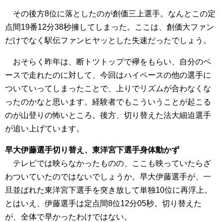
その後方8位に落としたのが創価三上選手。なんとこの定
点間19番12分38秒擁してしまった。ここは、創価大ファン
だけでなく駅伝ファンヒヤッとした失速だったでしょう。
おそらく昨年は、断トツトップで襷をもらい、自分のペ
ースで走れたのに対して、今回はハイペースの他の選手に
ついていってしまったことで、上りでリズムが合わなくな
ったのかなと思います。経験者でもこういうことが起こる
のが山登りの怖いところ。後方、切り替えた法大細迫選手
が追い上げています。
早大伊藤選手切り替え、東洋宮下選手身体動かず
テレビでは映らなかったものの、ここも映っていたらざ
わついていたのではないでしょうか。早大伊藤選手が、一
旦並ばれた東洋宮下選手を突き放して単独10位に再浮上。
とはいえ、伊藤選手は定点間8位12分05秒。切り替えた
が、全体で早かったわけではない。