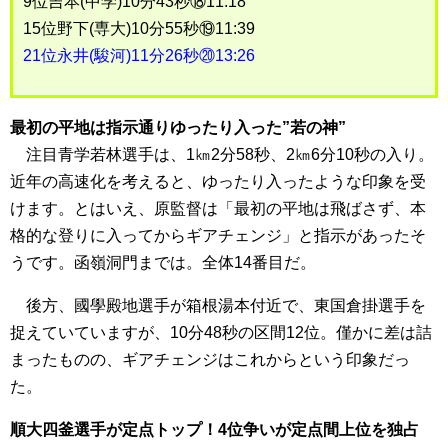
9位吉本(中学)10分43秒⑱11:18
15位野下(専大)10分55秒⑲11:39
21位永井(駿河)11分26秒⑳13:26
最初の平地は指示通りゆったり入った”若の神”
注目青学若林選手は、1㎞2分58秒、2㎞6分10秒の入り。
近年の高速化を考えると、ゆったり入ったような印象を受
けます。とはいえ、原監督は「最初の平地は飛ばさず、本
格的な登りに入ってからギアチェンジ」と指示があったそ
うです。函嶺洞門までは。全体14番目だ。
後方、國學殿地選手が箱根湯本付近で、東国倉掛選手を
捉えていていますが、10分48秒の区間12位。僅かに差は詰
まったものの、ギアチェンジはこれからという印象だっ
た。
順大四釜選手が定点トップ！4位争いが定点間上位を独占