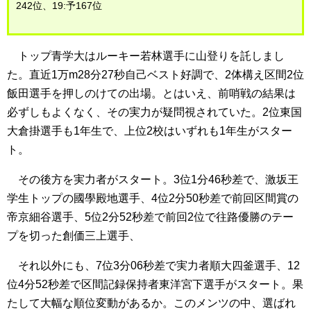
242位、19:予167位
トップ青学大はルーキー若林選手に山登りを託しまし
た。直近1万m28分27秒自己ベスト好調で、2体構え区間2位
飯田選手を押しのけての出場。とはいえ、前哨戦の結果は
必ずしもよくなく、その実力が疑問視されていた。2位東国
大倉掛選手も1年生で、上位2校はいずれも1年生がスター
ト。
その後方を実力者がスタート。3位1分46秒差で、激坂王
学生トップの國學殿地選手、4位2分50秒差で前回区間賞の
帝京細谷選手、5位2分52秒差で前回2位で往路優勝のテー
プを切った創価三上選手、
それ以外にも、7位3分06秒差で実力者順大四釜選手、12
位4分52秒差で区間記録保持者東洋宮下選手がスタート。果
たして大幅な順位変動があるか。このメンツの中、選ばれ