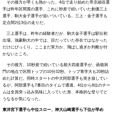
その後方が早くも熱かった。4位で走り始めた帝京細谷選
手は昨年区間賞の選手、これに秒差で続いていた創価三上
選手、駒大金子選手が追いついている。三上・金子選手も
定点間2位3位の走りだ。
三上選手は、昨年の経験者だが、駒大金子選手は駅伝初
出場。強豪駒大の中では、目だっていた存在ではなかった
だけにびっくり。ここまだ実力か、飛ばし過ぎか判断が付
かないところ。
その後方、10秒差で続いている順大四釜選手が、函嶺洞
門の地点で区間トップの10分32秒。トップ青学大も20秒詰
めた計算だ。同時スタートの中大阿部選手も突き放してい
るが、阿部選手も7番目のタイムで通過。4位から8位のチー
ムは全員突っ込み気味に入っていた形、本格的な登りでど
うなるか気になった。
東洋宮下選手ら中位スロー、神大山崎選手ら下位が早め