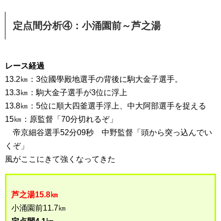
定点間分析④：小涌園前～芦之湯
レース経過
13.2㎞：3位國學殿地選手の背後に駒大金子選手。
13.3㎞：駒大金子選手が3位に浮上
13.8㎞：5位に順大四釜選手浮上、中大阿部選手を捉える
15㎞：原監督「70分切れるぞ」
帝京細谷選手52分09秒 中野監督「頭から突っ込んでい
くぞ」
風がここにきて強くなってきた
芦之湯15.8㎞
小涌園前11.7㎞