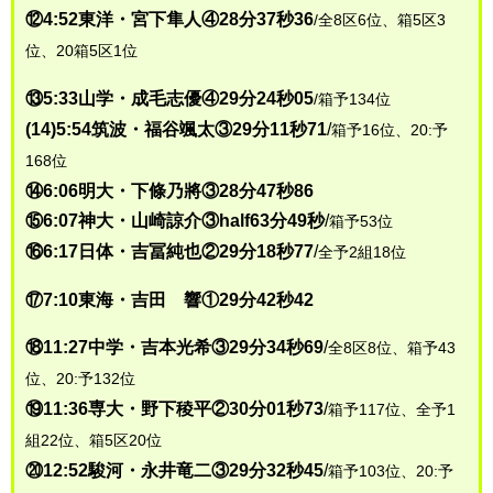
⑫4:52東洋・宮下隼人④28分37秒36
/全8区6位、箱5区3
位、20箱5区1位
⑬5:33山学・成毛志優④29分24秒05
/箱予134位
(14)5:54筑波・福谷颯太③29分11秒71
/
箱予16位、20:予
168位
⑭6:06明大・下條乃將③28分47秒86
⑮6:07神大・山崎諒介③half63分49秒
/
箱予53位
⑯6:17日体・吉冨純也②29分18秒77
/
全予2組18位
⑰7:10東海・吉田 響①29分42秒42
⑱11:27中学・吉本光希③29分34秒69
/
全8区8位、箱予43
位、20:予132位
⑲11:36専大・野下稜平②30分01秒73
/
箱予117位、全予1
組22位、箱5区20位
⑳12:52駿河・永井竜二③29分32秒45
/
箱予103位、20:予