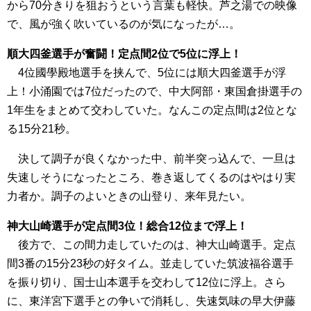
から70分きりを狙おうという言葉も軽快。芦之湯での映像
で、風が強く吹いているのが気になったが…。
順大四釜選手が奮闘！定点間2位で5位に浮上！
4位國學殿地選手を挟んで、5位には順大四釜選手が浮
上！小涌園では7位だったので、中大阿部・東国倉掛選手の
1年生をまとめて交わしていた。なんこの定点間は2位とな
る15分21秒。
決して調子が良くなかった中、前半突っ込んで、一旦は
失速しそうになったところ、巻き返してくるのはやはり実
力者か。調子のよいときの山登り、来年見たい。
神大山崎選手が定点間3位！総合12位まで浮上！
後方で、この間力走していたのは、神大山崎選手。定点
間3番の15分23秒の好タイム。並走していた筑波福谷選手
を振り切り、国士山本選手を交わして12位に浮上。さら
に、東洋宮下選手との争いで消耗し、失速気味の早大伊藤