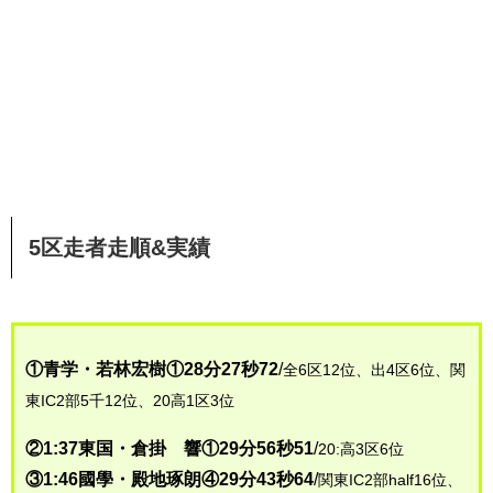
5区走者走順&実績
①青学・若林宏樹①28分27秒72
/
全6区12位、出4区6位、関
東IC2部5千12位、20高1区3位
②1:37東国・倉掛 響①29分56秒51
/
20:高3区6位
③1:46國學・殿地琢朗④29分43秒64
/
関東IC2部half16位、