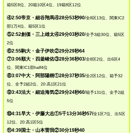
箱5区8位、20箱10区4位、19箱8区12位
④2:50帝京・細谷翔馬④28分53秒90
/
全8区13位、関東IC2
部1万4位、箱5区1位
⑤2:52創価・三上雄太④29分03秒20
/
全予3組30位、箱5区
2位
⑥2:55駒大・金子伊吹②29分29秒64
⑦3:06順大・四釜峻佑③28分36秒03
/
全8区2位、出6区4
位、関東IC1部half4位
⑧3:07中大・阿部陽樹①28分37秒35
/
全2区12位、箱予32
位、全予2組2位、20:高1区21位
⑨3:43法大・細迫海気②29分24秒60
/
箱予131位、全予2組
5位
⑩4:31早大・伊藤大志①5千13分36秒57/
全1区7位、出5区
12位、20:高1区5位
⑪4:39国士・山本雷我②30分19秒40