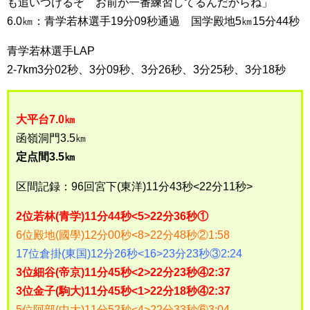
も追いつけるぞ お前が一番練習してるんだからね」
6.0㎞：青学若林選手19分09秒通過 国学殿地5㎞15分44秒
青学若林選手LAP
2-7km3分02秒、3分09秒、3分26秒、3分25秒、3分18秒
大平台7.0㎞
函嶺洞門3.5㎞
定点間3.5㎞
区間記録：96回宮下(東洋)11分43秒<22分11秒>
2位若林(青学)11分44秒<5>22分36秒①
6位殿地(國學)12分00秒<8>22分48秒②1:58
17位倉掛(東国)12分26秒<16>23分23秒③2:24
3位細谷(帝京)11分45秒<2>22分23秒④2:37
3位金子(駒大)11分45秒<1>22分18秒④2:37
5位阿部(中大)11分52秒<4>22分33秒⑥3:04