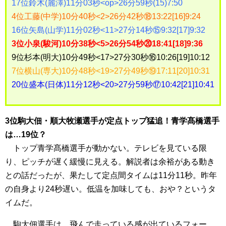
17位鈴木(麗澤)11分03秒<op>26分59秒(15)7:50
4位工藤(中学)10分40秒<2>26分42秒⑱13:22[16]9:24
16位矢島(山学)11分02秒<11>27分14秒⑮9:32[17]9:32
3位小泉(駿河)10分38秒<5>26分54秒⑳18:41[18]9:36
9位杉本(明大)10分49秒<17>27分30秒⑯10:26[19]10:12
7位横山(専大)10分48秒<19>27分49秒⑲17:11[20]10:31
20位盛本(日体)11分12秒<20>27分59秒⑰10:42[21]10:41
3位駒大佃・順大牧瀬選手が定点トップ猛追！青学髙橋選手
は…19位？
トップ青学髙橋選手が動かない。テレビを見ている限
り、ピッチが遅く緩慢に見える。解説者は余裕がある動き
との話だったが、果たして定点間タイムは11分11秒。昨年
の自身より24秒遅い。低温を加味しても、おや？というタ
イムだ。
駒大佃選手は、飛んで走っている感が出ているフォー