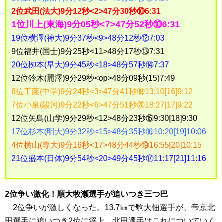
2位武田(法大)9分12秒<2>47分30秒⑩6:31
1位川上(東海)9分05秒<7>47分52秒⑩6:31
19位横澤(神大)9分37秒<9>48分12秒⑫7:03
9位福井(国士)9分25秒<11>48分17秒⑬7:31
20位栁本(早大)9分45秒<18>48分57秒⑭7:37
12位鈴木(麗澤)9分29秒<op>48分09秒(15)7:49
8位工藤(中学)9分24秒<3>47分41秒⑱13:10[16]9:12
7位小泉(駿河)9分22秒<6>47分51秒⑳18:27[17]9:22
12位矢島(山学)9分29秒<12>48分23秒⑮9:30[18]9:30
17位杉本(明大)9分32秒<15>48分35秒⑯10:20[19]10:06
4位横山(専大)9分16秒<17>48分44秒⑲16:55[20]10:15
21位盛本(日体)9分54秒<20>49分45秒⑰11:17[21]11:16
2位争い激化！順大牧瀬選手が追いつき三つ巴
2位争いが激しくなった。13.7㎞で駒大佃選手が、帝京北
田選手に追いつき2位に浮上。北田選手はこれについていく