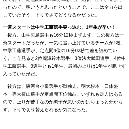
ったので、稼ごうと思ったということで、ここは全力を出
していたそう。下りでさてどうなるかだった。
一斉スタートは中学工藤選手突っ込む、1年生が早い！
後方、山学矢島選手も16分12秒まずまず。この後方は一
斉スタートだったが、一気に追い上げているチームが1校。
中学工藤選手が、定点間4位の16分02秒で差を詰めてい
く。こう見ると2位麗澤鈴木選手、3位法大武田選手、4位中
学工藤選手、3選手とも1年生。最初の上りは1年生が臆せず
入っていた形だ。
後方は、駿河台小泉選手が単独走。明大杉本・日体盛
本・専大横山選手が定点間下位独占。いずれも走力はある
ので、上りが苦手なのか調子が悪いのかはちょっと分から
ず。下りで切り替えられるか気になった。