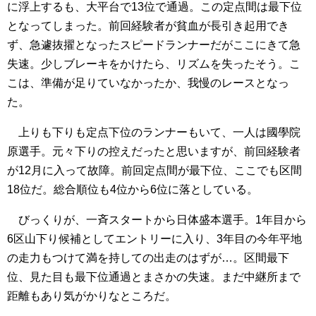
に浮上するも、大平台で13位で通過。この定点間は最下位
となってしまった。前回経験者が貧血が長引き起用でき
ず、急遽抜擢となったスピードランナーだがここにきて急
失速。少しブレーキをかけたら、リズムを失ったそう。こ
こは、準備が足りていなかったか、我慢のレースとなっ
た。
上りも下りも定点下位のランナーもいて、一人は國學院
原選手。元々下りの控えだったと思いますが、前回経験者
が12月に入って故障。前回定点間が最下位、ここでも区間
18位だ。総合順位も4位から6位に落としている。
びっくりが、一斉スタートから日体盛本選手。1年目から
6区山下り候補としてエントリーに入り、3年目の今年平地
の走力もつけて満を持しての出走のはずが…。区間最下
位、見た目も最下位通過とまさかの失速。まだ中継所まで
距離もあり気がかりなところだ。