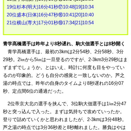
19位杉本(明大)16分41秒⑰10:48[19]10:34
20位盛本(日体)16分47秒⑯10:41[20]10:40
21位横山(専大)17分01秒⑲17:34[21]10:54
青学髙橋選手は昨年より8秒遅れ、駒大佃選手とは8秒開く
青学髙橋選手は、最初の3kmは2分54秒、2分58秒、3分
29秒。2㎞から5㎞は一旦登るのですが、2-3km3分29秒はま
ずまずでしょうか。とはいえ、時計に何度も目をやってい
るのが印象的。どうも自分の感覚と一致しないのか。芦之
湯の時点では、昨年の自身のタイムより8秒遅れの16分07
秒、定点間6位の通過だった。
2位帝京大北の選手を挟んで、3位駒大佃選手は1㎞2分47
秒と突っ込んで入った。まずは気持ちで攻めていったか。
登りで詰めていくかと思われましたが、2-3kmは3分48秒。
芦之湯の時点では3分36秒差と8秒離れました。勝負はやは