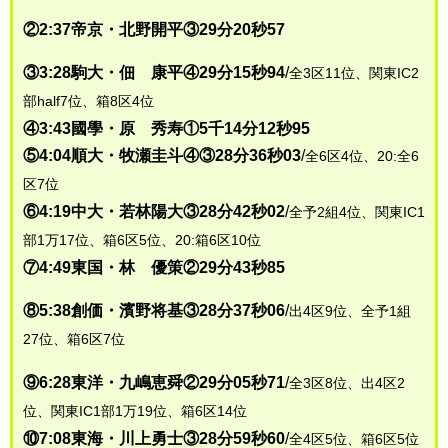
②2:37帝京・北野開平③29分20秒57
③3:28駒大・佃 康平④29分15秒94
/
全3区11位、関東IC2
部half7位、箱8区4位
④3:43國學・原 秀寿①5千14分12秒95
⑤4:04順大・牧瀬圭斗④③28分36秒03
/
全6区4位、20:全6
区7位
⑥4:19中大・若林陽大③28分42秒02
/
全予2組4位、関東IC1
部1万17位、箱6区5位、20:箱6区10位
⑦4:49東国・林 優策②29分43秒85
⑧5:38創価・濱野将基③28分37秒06
/
出4区9位、全予1組
27位、箱6区7位
⑨6:28東洋・九嶋恵舜②29分05秒71
/
全3区8位、出4区2
位、関東IC1部1万19位、箱6区14位
⑩7:08東海・川上勇士③28分59秒60
/
全4区5位、箱6区5位