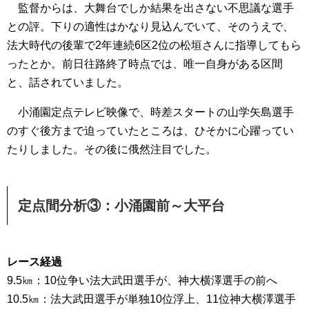
監督からは、大舞台でしか結果を出さない不思議な選手
との評。下りの適性はかなり見込んでいて、そのうえで、
法大時代の後輩で2年連続6区2位の松垣さんに指導してもら
ったとか。前日往路終了時点では、唯一自身がある区間
と、話されていました。
小涌園定点テレビ映像で、時差スタートの山学矢島選手
のすぐ後方まで迫っていたところは、ひそかに心躍ってい
たりしました。その後に俄然注目でした。
定点間分析③：小涌園前～大平台
レース経過
9.5㎞：10位争い法大武田選手が、神大横澤選手の前へ
10.5㎞：法大武田選手が単独10位浮上、11位神大横澤選手