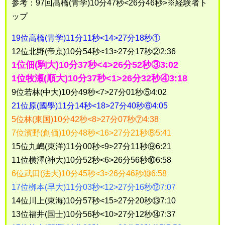
参考：97回髙橋(青学)10分47秒<26分46秒>※経験者ト
ップ
19位高橋(青学)11分11秒<14>27分18秒①
12位北野(帝京)10分54秒<13>27分17秒②2:36
1位佃(駒大)10分37秒<4>26分52秒③3:02
1位牧瀬(順大)10分37秒<1>26分32秒④3:18
9位若林(中大)10分49秒<7>27分01秒⑤4:02
21位原(國學)11分14秒<18>27分40秒⑥4:05
5位林(東国)10分42秒<8>27分07秒⑦4:38
7位濱野(創価)10分48秒<16>27分21秒⑧5:41
15位九嶋(東洋)11分00秒<9>27分11秒⑨6:21
11位横澤(神大)10分52秒<6>26分56秒⑩6:58
6位武田(法大)10分45秒<3>26分46秒⑩6:58
17位栁本(早大)11分03秒<12>27分16秒⑫7:07
14位川上(東海)10分57秒<15>27分20秒⑬7:10
13位福井(国士)10分56秒<10>27分12秒⑭7:37