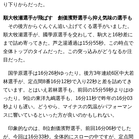
り下りからだった。
順大牧瀬選手が飛ばす 創価濱野選手ら抑え気味の選手も
その後方からぐんぐん追い上げてくる選手がいました。
順大牧瀬選手が、國學原選手を交わして、駒大と16秒差に
まで詰め寄ってきた。芦之湯通過は15分55秒。この時点で
全体トップのタイムだった。この突っ込みがどうなるか注
目だった。
国学原選手は16分26秒ゆったり。後方3年連続6区中大若
林選手が、定点間8番16分12秒で入り22秒と差を詰めてき
ています。とはいえ若林選手も、前回の15分59秒よりはゆ
ったり。9位の東洋九嶋選手も、16分11秒で昨年の16分03
秒よりも遅い。どうやら、マイナスの気温がパフォーマン
スに響いているといった方が良いのかもしれない。
印象的なのは、8位創価濱野選手。前回16分06秒でした
が、今回は16分33秒。全体的にスローの中ですが、定点間