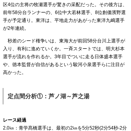
区4位の主将の牧瀬選手が驚きの采配だった。その後方は、
前年58分台ランナーの、6位中大若林選手、8位創価濱野選
手が予定通り。東洋は、平地走力があがった東洋九嶋選手
が2年連続。
秒差のシード権争いは、東海大が前回58分台川上選手が
入り、有利に進めていくか。一斉スタートでは、明大杉本
選手が流れを作れるか。3年目でついに走る日体盛本選手
や、徳本監督が自信があるという駿河小泉選手らに注目が
高かった。
定点間分析①：芦ノ湖～芦之湯
レース経過
2.0㎞：青学髙橋選手は、最初の2㎞を5分52秒(2分54秒-2分