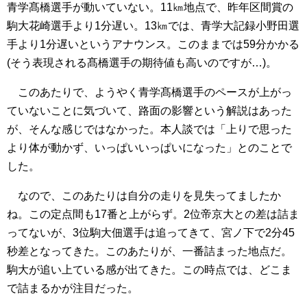
青学髙橋選手が動いていない。11㎞地点で、昨年区間賞の
駒大花崎選手より1分遅い。13㎞では、青学大記録小野田選
手より1分遅いというアナウンス。このままでは59分かかる
(そう表現される髙橋選手の期待値も高いのですが…)。
このあたりで、ようやく青学髙橋選手のペースが上がっ
ていないことに気づいて、路面の影響という解説はあった
が、そんな感じではなかった。本人談では「上りで思った
より体が動かず、いっぱいいっぱいになった」とのことで
した。
なので、このあたりは自分の走りを見失ってましたか
ね。この定点間も17番と上がらず。2位帝京大との差は詰ま
ってないが、3位駒大佃選手は追ってきて、宮ノ下で2分45
秒差となってきた。このあたりが、一番詰まった地点だ。
駒大が追い上ている感が出てきた。この時点では、どこま
で詰まるかが注目だった。