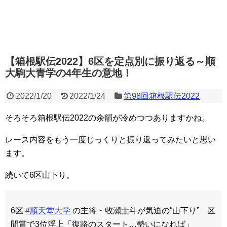
【箱根駅伝2022】6区を定点別に振り返る～順
大駒大青学の4年生の意地！
2022/1/20
2022/1/24
第98回箱根駅伝2022
そろそろ箱根駅伝2022の余韻が冷めつつありますかね。
レース内容をもう一度じっくりと振り返ってみたいと思い
ます。
続いて6区山下り。
6区
#順天堂大学
の主将・牧瀬圭斗が気迫の“山下り” 区
間賞で3位浮上「復路のスタート…勢いになれば」