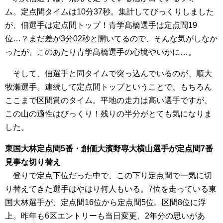
ム。定点間タイムは10分37秒。集計してびっくりしました
が、佃選手は定点間トップ！青学髙橋選手は定点間19
位…？まだ差が3分02秒と開いてるので、そんな気がしなか
ったが、このあたり青学髙橋選手の心境やいかに…。
そして、佃選手と同タイムで突っ込んでいるのが、順大
牧瀬選手。連続して定点間トップということで、もちろん
ここまで区間賞のタイム。平地の走力は高い選手ですが、
この山の適性はびっくり！残りの半分がとても気になりま
した。
東国大林定点間5番・創価大濱野専大横山選手が定点間7番
見事な切り替え
登りで定点下位だった中で、この下り定点間で一気に切
り替えてきた選手はやはり何人もいる。7位を走っている東
国大林選手が、定点間16位から定点間5位。区間8位に浮
上。昨年も6区エントリーも当日変更、2年分の思いがあ