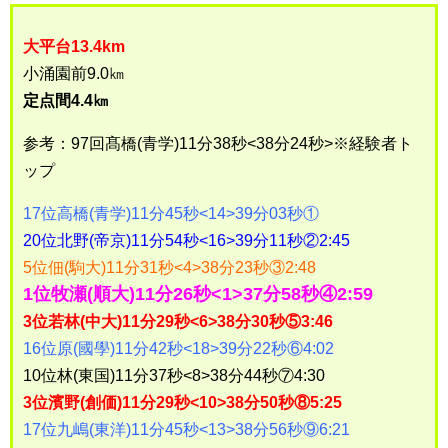
大平台13.4km
小涌園前9.0㎞
定点間4.4㎞
参考：97回髙橋(青学)11分38秒<38分24秒>※経験者ト
ップ
17位高橋(青学)11分45秒<14>39分03秒①
20位北野(帝京)11分54秒<16>39分11秒②2:45
5位佃(駒大)11分31秒<4>38分23秒③2:48
1位牧瀬(順大)11分26秒<1>37分58秒④2:59
3位若林(中大)11分29秒<6>38分30秒⑤3:46
16位原(國學)11分42秒<18>39分22秒⑥4:02
10位林(東国)11分37秒<8>38分44秒⑦4:30
3位濱野(創価)11分29秒<10>38分50秒⑧5:25
17位九嶋(東洋)11分45秒<13>38分56秒⑨6:21