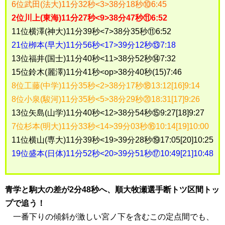
6位武田(法大)11分32秒<3>38分18秒⑩6:45
2位川上(東海)11分27秒<9>38分47秒⑪6:52
11位横澤(神大)11分39秒<7>38分35秒⑪6:52
21位栁本(早大)11分56秒<17>39分12秒⑬7:18
13位福井(国士)11分40秒<11>38分52秒⑭7:32
15位鈴木(麗澤)11分41秒<op>38分40秒(15)7:46
8位工藤(中学)11分35秒<2>38分17秒⑱13:12[16]9:14
8位小泉(駿河)11分35秒<5>38分29秒⑳18:31[17]9:26
13位矢島(山学)11分40秒<12>38分54秒⑮9:27[18]9:27
7位杉本(明大)11分33秒<14>39分03秒⑯10:14[19]10:00
11位横山(専大)11分39秒<19>39分28秒⑲17:05[20]10:25
19位盛本(日体)11分52秒<20>39分51秒⑰10:49[21]10:48
青学と駒大の差が2分48秒へ、順大牧瀬選手断トツ区間トッ
プで追う！
一番下りの傾斜が激しい宮ノ下を含むこの定点間でも、