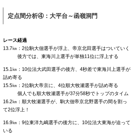
定点間分析④：大平台～函嶺洞門
レース経過
13.7㎞：2位駒大佃選手が浮上、帝京北田選手はついていく
後方では、東海川上選手が単独11位に浮上する
15.1㎞：10位法大武田選手の後方、4秒差で東海川上選手が
詰め寄る
15.5㎞：2位駒大帝京に、4位順大牧瀬選手が詰め寄る
個人でも順大牧瀬選手が37分58秒でトップのタイム
16.2㎞：順大牧瀬選手が、駒大佃帝京北野選手の間を割っ
て2位浮上！
16.9㎞：9位東洋九嶋選手の後方に、10位法大東海が迫って
いる