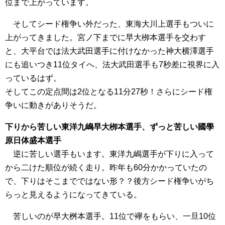
位まで上がっています。
そしてシード権争い外だった、東海大川上選手もついに
上がってきました。宮ノ下までに早大栁本選手を交わす
と、大平台では法大武田選手に付けなかった神大横澤選手
にも追いつき11位タイへ、法大武田選手も7秒差に視界に入
っているはず。
そしてこの定点間は2位となる11分27秒！さらにシード権
争いに動きがありそうだ。
下りから苦しい東洋九嶋早大栁本選手、ずっと苦しい國學
原日体盛本選手
逆に苦しい選手もいます。東洋九嶋選手が下りに入って
から二けた順位が続く走り。昨年も60分かかっていたの
で、下りはそこまでではない形？？後方シード権争いがち
らっと見えるようになってきている。
苦しいのが早大桝本選手。11位で襷をもらい、一旦10位