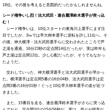
18位。その後を考えると意図的だったかもしれませんね。
シード権争いし烈！法大武田・連合麗澤鈴木選手が突っ込
む！
シード権争いは、10位スタートの東海川上選手にまず注
目でしたが、3㎞では早大栁本選手に逆転を許し11位へ。そ
の後、神大横澤・法大武田選手らに交わされたところで芦
之湯を通過。16分23秒の定点間14位だったが、実は昨年も
芦之湯は定点間12位。少し心配だったが、そうでもなかっ
たようだ。
交わしていった、神大横澤選手と法大武田選手が早かっ
た。横澤選手は定点間5番の16分04秒、法大武田選手は定
点間3番の16分01秒！ぐっと10位早大栁本選手の姿が近づ
きました。
また、15番目を走る、連合麗澤鈴木選手がさらに突っ込
んでおり、定点間2位の15分56秒だ。実は、登りが得意だ