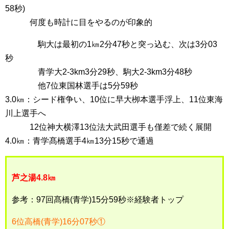
58秒)
何度も時計に目をやるのが印象的
駒大は最初の1㎞2分47秒と突っ込む、次は3分03
秒
青学大2-3km3分29秒、駒大2-3km3分48秒
他7位東国林選手は5分59秒
3.0㎞：シード権争い、10位に早大栁本選手浮上、11位東海
川上選手へ
12位神大横澤13位法大武田選手も僅差で続く展開
4.0㎞：青学髙橋選手4㎞13分15秒で通過
芦之湯4.8㎞
参考：97回髙橋(青学)15分59秒※経験者トップ
6位高橋(青学)16分07秒①