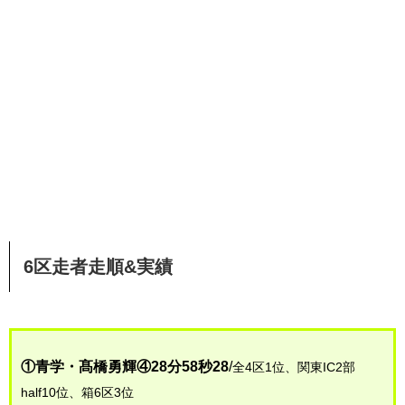
6区走者走順&実績
①青学・髙橋勇輝④28分58秒28
/
全4区1位、関東IC2部
half10位、箱6区3位