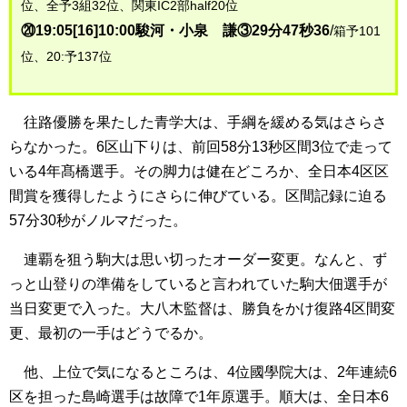
位、全予3組32位、関東IC2部half20位
⑳19:05[16]10:00駿河・小泉 謙③29分47秒36
/
箱予101
位、20:予137位
往路優勝を果たした青学大は、手綱を緩める気はさらさ
らなかった。6区山下りは、前回58分13秒区間3位で走って
いる4年髙橋選手。その脚力は健在どころか、全日本4区区
間賞を獲得したようにさらに伸びている。区間記録に迫る
57分30秒がノルマだった。
連覇を狙う駒大は思い切ったオーダー変更。なんと、ず
っと山登りの準備をしていると言われていた駒大佃選手が
当日変更で入った。大八木監督は、勝負をかけ復路4区間変
更、最初の一手はどうでるか。
他、上位で気になるところは、4位國學院大は、2年連続6
区を担った島崎選手は故障で1年原選手。順大は、全日本6