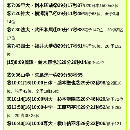
⑪7:09早大・桝本匡哉②29分17秒37
/
U20日本1500m3位
⑫7:20神大・横澤清己④29分11秒49
/
箱予68位、全予3組
14位
⑬7:30法大・武田和馬①30分17秒88
/
箱予147位、20:高5区
17位
⑭7:43国士・福井大夢③29分17秒51
/
箱予96位、20:予152
位
(15)8:09麗澤・鈴木康也①29分26秒14
/
箱予51位
⑮9:36山学・矢島洸一④29分58秒55
⑯10:01[16]10:00日体・盛本聖也③29分02秒98
/
全2区16
位、箱予42位、全予1組16位
⑰10:14[16]10:00明大・杉本龍陽③28分46秒29
/
箱予72位
⑱13:58[16]10:00中学・工藤巧夢①29分21秒52
/
箱予262
位、20:高3区25位
⑲16:40[16]10:00専大・横山佑羽④29分32秒06
/
箱予121