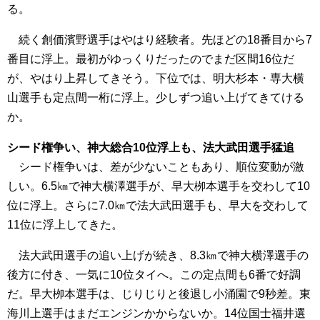
る。
続く創価濱野選手はやはり経験者。先ほどの18番目から7
番目に浮上。最初がゆっくりだったのでまだ区間16位だ
が、やはり上昇してきそう。下位では、明大杉本・専大横
山選手も定点間一桁に浮上。少しずつ追い上げてきてける
か。
シード権争い、神大総合10位浮上も、法大武田選手猛追
シード権争いは、差が少ないこともあり、順位変動が激
しい。6.5㎞で神大横澤選手が、早大栁本選手を交わして10
位に浮上。さらに7.0㎞で法大武田選手も、早大を交わして
11位に浮上してきた。
法大武田選手の追い上げが続き、8.3㎞で神大横澤選手の
後方に付き、一気に10位タイへ。この定点間も6番で好調
だ。早大栁本選手は、じりじりと後退し小涌園で9秒差。東
海川上選手はまだエンジンかからないか。14位国士福井選