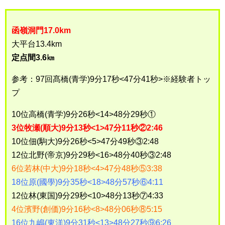
函嶺洞門17.0km
大平台13.4km
定点間3.6㎞
参考：97回髙橋(青学)9分17秒<47分41秒>※経験者トッ
プ
10位高橋(青学)9分26秒<14>48分29秒①
3位牧瀬(順大)9分13秒<1>47分11秒②2:46
10位佃(駒大)9分26秒<5>47分49秒③2:48
12位北野(帝京)9分29秒<16>48分40秒③2:48
6位若林(中大)9分18秒<4>47分48秒⑤3:38
18位原(國學)9分35秒<18>48分57秒⑥4:11
12位林(東国)9分29秒<10>48分13秒⑦4:33
4位濱野(創価)9分16秒<8>48分06秒⑧5:15
16位九嶋(東洋)9分31秒<13>48分27秒⑨6:26