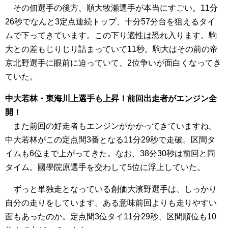
その佃選手の後方、順大牧瀬選手が本当にすごい。11分
26秒でなんと3定点連続トップ、十分57分台を狙えるタイ
ムで下ってきています。この下り適性は恐れ入ります。駒
大との差もじりじり詰まっていて11秒。駒大はその前の帝
京北野選手に眼前に迫っていて、2位争いが面白くなってき
ていた。
中大若林・東海川上選手も上昇！前回出走者がエンジン全
開！
また前回の好走者もエンジンがかかってきていますね。
中大若林がこの定点間3番となる11分29秒で走破。区間タ
イムも6位まで上がってきた。なお、38分30秒は前回と同
タイム。國學院原選手を交わして5位に浮上していた。
ずっと単独走となっている創価大濱野選手は、しっかり
自分の走りをしています。ある意味前回よりも走りやすい
面もあったのか。定点間3位タイ11分29秒、区間順位も10