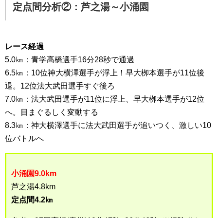
定点間分析②：芦之湯～小涌園
レース経過
5.0㎞：青学髙橋選手16分28秒で通過
6.5㎞：10位神大横澤選手が浮上！早大栁本選手が11位後
退。12位法大武田選手すぐ後ろ
7.0㎞：法大武田選手が11位に浮上、早大栁本選手が12位
へ。目まぐるしく変動する
8.3㎞：神大横澤選手に法大武田選手が追いつく、激しい10
位バトルへ
小涌園9.0km
芦之湯4.8km
定点間4.2㎞