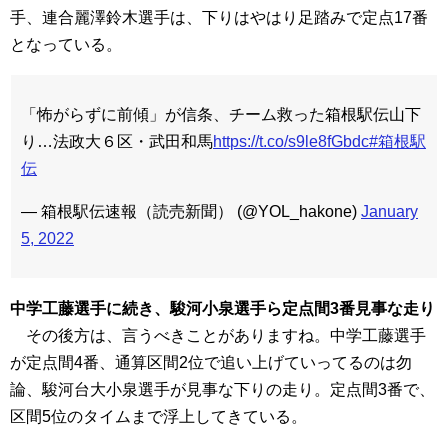
手、連合麗澤鈴木選手は、下りはやはり足踏みで定点17番
となっている。
「怖がらずに前傾」が信条、チーム救った箱根駅伝山下
り…法政大６区・武田和馬
https://t.co/s9le8fGbdc
#箱根駅
伝
— 箱根駅伝速報（読売新聞） (@YOL_hakone)
January
5, 2022
中学工藤選手に続き、駿河小泉選手ら定点間3番見事な走り
その後方は、言うべきことがありますね。中学工藤選手
が定点間4番、通算区間2位で追い上げていってるのは勿
論、駿河台大小泉選手が見事な下りの走り。定点間3番で、
区間5位のタイムまで浮上してきている。