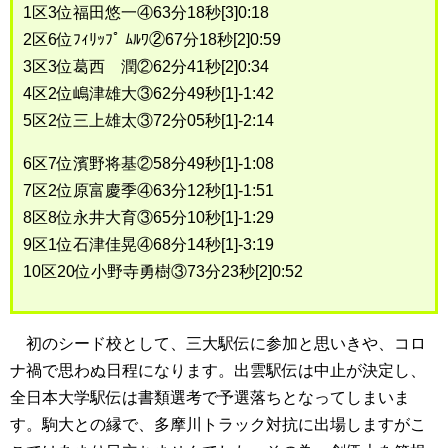
1区3位福田悠一④63分18秒[3]0:18
2区6位ﾌｨﾘｯﾌﾟ ﾑﾙﾜ②67分18秒[2]0:59
3区3位葛西 潤②62分41秒[2]0:34
4区2位嶋津雄大③62分49秒[1]-1:42
5区2位三上雄太③72分05秒[1]-2:14
6区7位濱野将基②58分49秒[1]-1:08
7区2位原富慶季④63分12秒[1]-1:51
8区8位永井大育③65分10秒[1]-1:29
9区1位石津佳晃④68分14秒[1]-3:19
10区20位小野寺勇樹③73分23秒[2]0:52
初のシード校として、三大駅伝に参加と思いきや、コロ
ナ禍で思わぬ日程になります。出雲駅伝は中止が決定し、
全日本大学駅伝は書類選考で予選落ちとなってしまいま
す。駒大との縁で、多摩川トラック対抗に出場しますがこ