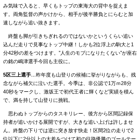
み気味で入ると、早くもトップの東海大の背中を捉えま
す。両角監督の声かけから、相手が後半勝負とにらむと加
速しながら追い抜きます。
終盤も脚が引きちぎれるのではないかというくらい追い
込んだ走りで見事なトップ中継！しかも2位浮上の駒大と1
分42秒の差をつけます。”人生のモブになりたくない”が座右
の銘の嶋津選手今回も主役に。
5区三上選手
…昨年度も山登りの候補に挙がりながらも、残
念ながら補欠に泣いた選手。今季は、非公認で1万ｍ28分
40秒をマークし、激坂王で初代王者に輝くなど実績を積ん
で、満を持して山登りに挑戦。
思わぬトップからのタスキリレー、後方から区間記録保
持者が追いかける展開ですが、大きな追い上げは許しませ
ん。終盤の下りでは逆に突き放す快走！区間2位の走りで2
位以下に2分以上の大差をつけて初の往路優勝のゴールテー