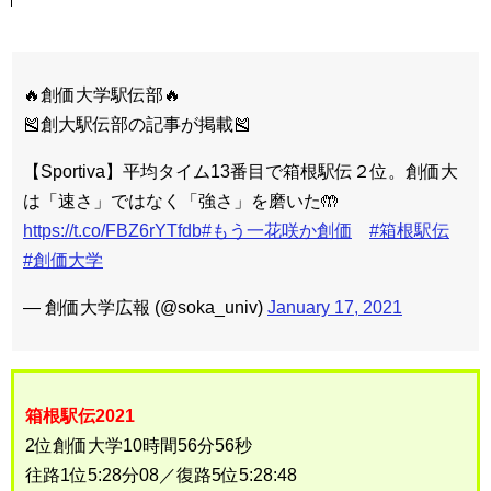
🔥創価大学駅伝部🔥
🎽創大駅伝部の記事が掲載🎽
【Sportiva】平均タイム13番目で箱根駅伝２位。創価大
は「速さ」ではなく「強さ」を磨いた🤲
https://t.co/FBZ6rYTfdb
#もう一花咲か創価
#箱根駅伝
#創価大学
— 創価大学広報 (@soka_univ)
January 17, 2021
箱根駅伝2021
2位創価大学10時間56分56秒
往路1位5:28分08／復路5位5:28:48