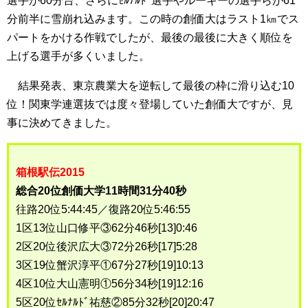
選手が60分台、さらにｾﾙﾅﾙﾄﾞ選手やルーキーの選手らが61
分前半に雪崩れ込みます。この時の創価大はラスト1㎞でス
パートをかける作戦でしたが、最後の最後に大きく順位を
上げる選手が多くいました。
結果発表、東京農業大を逆転して最後の枠に滑り込む10
位！関東学連選抜では度々登場していた創価大ですが、見
事に決めてきました。
箱根駅伝2015
総合20位創価大学11時間31分40秒
往路20位5:44:45／復路20位5:46:55
1区13位山口修平③62分46秒[13]0:46
2区20位後沢広大③72分26秒[17]5:28
3区19位蟹沢淳平①67分27秒[19]10:13
4区10位大山憲明①56分34秒[19]12:16
5区20位ｾﾙﾅﾙﾄﾞ祐慈②85分32秒[20]20:47