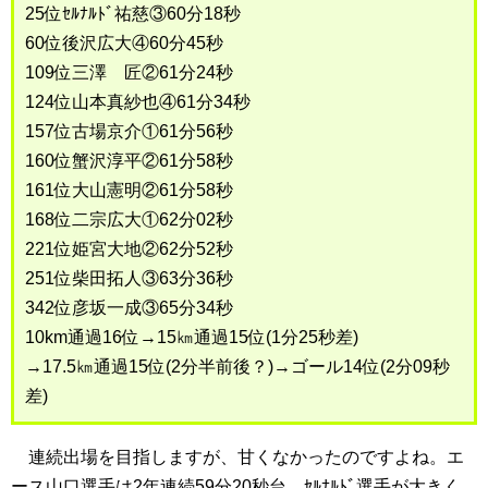
25位ｾﾙﾅﾙﾄﾞ祐慈③60分18秒
60位後沢広大④60分45秒
109位三澤 匠②61分24秒
124位山本真紗也④61分34秒
157位古場京介①61分56秒
160位蟹沢淳平②61分58秒
161位大山憲明②61分58秒
168位二宗広大①62分02秒
221位姫宮大地②62分52秒
251位柴田拓人③63分36秒
342位彦坂一成③65分34秒
10km通過16位→15㎞通過15位(1分25秒差)
→17.5㎞通過15位(2分半前後？)→ゴール14位(2分09秒
差)
連続出場を目指しますが、甘くなかったのですよね。エ
ース山口選手は2年連続59分20秒台、ｾﾙﾅﾙﾄﾞ選手が大きく