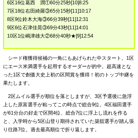
6区16位葛西 潤①60分25秒[10]8:25
7区18位右田綺羅③65分15秒[11]10:17
8区9位鈴木大海③66分39秒[11]12:31
9区6位石津佳晃③69分43秒[11]14:01
10区1位嶋津雄大②68分40秒★[9]12:54
シード権獲得候補の一角にもあげられた中スタート。1区
にエース米満選手を起用するオーダーが的中。超高速とな
った1区で創価大史上初の区間賞を獲得！初のトップ中継を
果たします。
2区ムイル選手が順位を落としますが、3区予選後に急浮
上した原富選手が粘ってこの時点で総合9位。4区福田選手
が61分台の好走で区間4位、総合7位に浮上し流れを作る
と、入学時から5区山登り期待されていた築舘選手が踏ん張
り往路7位。過去最高順位で折り返します。