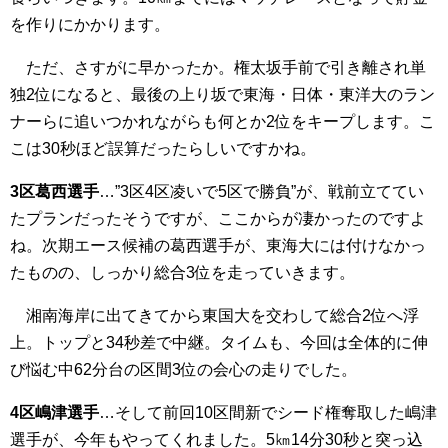
を作りにかかります。
ただ、さすがに早かったか。権太坂手前で引き離され単
独2位になると、最後の上り坂で東海・日体・東洋大のラン
ナーらに追いつかれながらも何とか2位をキープします。こ
こは30秒ほど誤算だったらしいですかね。
3区葛西選手
…”3区4区凌いで5区で勝負”が、戦前立ててい
たプランだったそうですが、ここからが凄かったのですよ
ね。次期エース候補の葛西選手が、東海大には付けなかっ
たものの、しっかり総合3位を走っていきます。
湘南海岸に出てきてから東国大を交わして総合2位へ浮
上。トップと34秒差で中継。タイムも、今回は全体的に伸
び悩む中62分台の区間3位の会心の走りでした。
4区嶋津選手
…そして前回10区間新でシード権奪取した嶋津
選手が、今年もやってくれました。5㎞14分30秒と突っ込