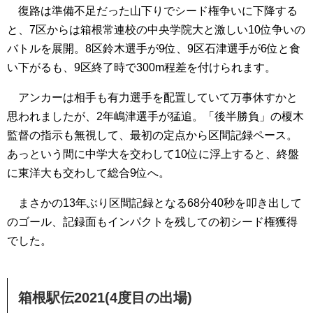
復路は準備不足だった山下りでシード権争いに下降する
と、7区からは箱根常連校の中央学院大と激しい10位争いの
バトルを展開。8区鈴木選手が9位、9区石津選手が6位と食
い下がるも、9区終了時で300m程差を付けられます。
アンカーは相手も有力選手を配置していて万事休すかと
思われましたが、2年嶋津選手が猛追。「後半勝負」の榎木
監督の指示も無視して、最初の定点から区間記録ペース。
あっという間に中学大を交わして10位に浮上すると、終盤
に東洋大も交わして総合9位へ。
まさかの13年ぶり区間記録となる68分40秒を叩き出して
のゴール、記録面もインパクトを残しての初シード権獲得
でした。
箱根駅伝2021(4度目の出場)