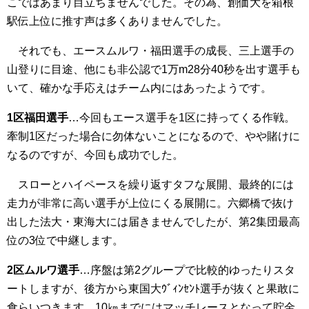
こではあまり目立ちませんでした。その為、創価大を箱根
駅伝上位に推す声は多くありませんでした。
それでも、エースムルワ・福田選手の成長、三上選手の
山登りに目途、他にも非公認で1万m28分40秒を出す選手も
いて、確かな手応えはチーム内にはあったようです。
1区福田選手
…今回もエース選手を1区に持ってくる作戦。
牽制1区だった場合に勿体ないことになるので、やや賭けに
なるのですが、今回も成功でした。
スローとハイペースを繰り返すタフな展開、最終的には
走力が非常に高い選手が上位にくる展開に。六郷橋で抜け
出した法大・東海大には届きませんでしたが、第2集団最高
位の3位で中継します。
2区ムルワ選手
…序盤は第2グループで比較的ゆったりスタ
ートしますが、後方から東国大ｳﾞｨﾝｾﾝﾄ選手が抜くと果敢に
食らいつきます。10㎞までにはマッチレースとなって貯金