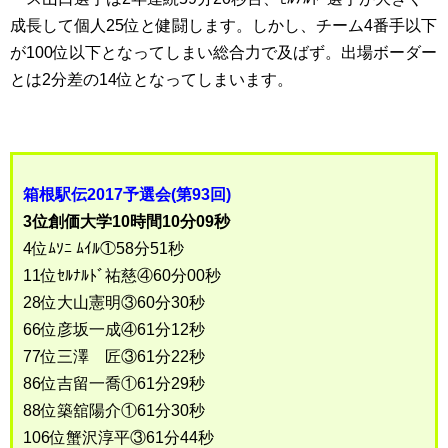
成長して個人25位と健闘します。しかし、チーム4番手以下
が100位以下となってしまい総合力で及ばず。出場ボーダー
とは2分差の14位となってしまいます。
箱根駅伝2017予選会(第93回)
3位創価大学10時間10分09秒
4位ﾑｿﾆ ﾑｲﾙ①58分51秒
11位ｾﾙﾅﾙﾄﾞ祐慈④60分00秒
28位大山憲明③60分30秒
66位彦坂一成④61分12秒
77位三澤 匠③61分22秒
86位吉留一喬①61分29秒
88位築舘陽介①61分30秒
106位蟹沢淳平③61分44秒