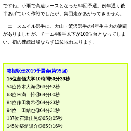
ですね。小雨で高速レースとなった94回予選。例年通り後
半あげていく作戦でしたが、集団走があがってきません。
エースムイル選手に、大山・蟹沢選手の4年生主力の健闘
がありましたが、チーム4番手以下が100位台となってしま
い、初の連続出場ならず12位敗れ去ります。
箱根駅伝2019予選会(第95回)
15位創価大学10時間50分39秒
54位鈴木大海②63分52秒
63位米満 怜③64分00秒
84位作田将希④64分23秒
94位上田結也③64分31秒
137位石津佳晃②65分05秒
145位築舘陽介③65分16秒