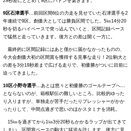
29秒差にとどめて9区にバトンを繋ぎます。
9区石津選手
…前回区間6位の力走を見せていた石津選手を2
年連続で9区。創価大としては勝負区間でした。5㎞14分20
秒を切るハイペースで突っ込んでいくと、区間記録ペース
で猛然と走っていきます。後方との差は開く一方に。
最終的に区間記録にはあと僅かに届かなかったものの、
今大会創価大初の区間賞を獲得する見事な走り！2位駒大と
の差を3分19秒差まで広げる走りで、初優勝がついに目前に
迫ってきました。
10区小野寺選手
…あとは悠々と初優勝のゴールテープへ…
とならないのが、箱根駅伝の難しいところ。比較的ゆった
り入りますが、単独走が苦手だったりプレッシャーがかか
ったりして、中間点過ぎで思いのほかスタミナを消耗。
15㎞を過ぎてから1㎞3分20秒もかかるラップが出てきて
しまい、区間賞ペースの駒大に猛追を許します。後方に見