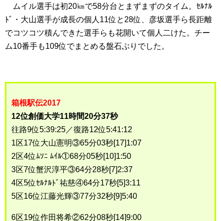
ムイル選手は初20㎞で58分台とまずまずのタイム。ｾﾙﾅﾙ
ﾄﾞ・大山選手が成長の個人11位と28位、彦坂選手ら長距離
でコツコツ積んできた選手らも花開いて個人二けた。チー
ム10番手も109位でまとめる盤石ぶりでした。
箱根駅伝2017
12位創価大学11時間20分37秒
往路9位5:39:25／復路12位5:41:12
1区17位大山憲明③65分03秒[17]1:07
2区4位ﾑｿﾆ ﾑｲﾙ①68分05秒[10]1:50
3区7位蟹沢淳平③64分28秒[7]2:37
4区5位ｾﾙﾅﾙﾄﾞ祐慈④64分17秒[5]3:11
5区16位江藤光輝③77分32秒[9]5:40
6区19位作田将希②62分08秒[14]9:00