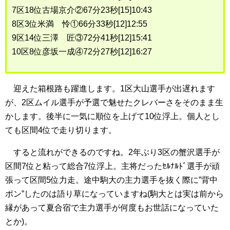
7区18位古場京介②67分23秒[15]10:43
8区3位米満 怜①66分33秒[12]12:55
9区14位三澤 匠③72分41秒[12]15:41
10区8位彦坂一成④72分27秒[12]16:27
迎えた箱根路も躍進します。1区大山選手が出遅れます
が、2区ムイル選手が予選で魅せたクレバーさをそのまま生
かします。後半に一気に順位を上げて10位浮上。個人とし
ても区間4位で走り切ります。
すると流れができるのですね。2年ぶり3区の蟹沢選手が
区間7位と粘って総合7位浮上。主将だったｾﾙﾅﾙﾄﾞ選手が頑
張って区間5位力走。途中駒大の主力選手を抜く際に”背中
ポン”したのは語り草になっていますね(駒大とは実は前から
縁があって夏合宿で主力選手が何度もお世話になっていた
とか)。