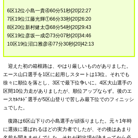
6区12位小島一貴④60分51秒[20]22:27
7区19位江藤光輝①66分33秒[20]26:20
8区20位新村健太③68分54秒[20]29:43
9区19位彦坂一成②73分07秒[20]34:46
10区19位沼口雅彦④77分30秒[20]42:13
迎えた初の箱根路は、やはり厳しいものがありました。
エース山口選手を1区に起用しスタートは13位。それでも
徐々に順位を落とし、3区で最下位争いに。4区大山選手の
区間10位力走がありましたが、順位アップならず。後のエ
ースｾﾙﾅﾙﾄﾞ選手が5区山登りで苦しみ最下位でのフィニッシ
ュでした。
復路は6区山下りの小島選手が頑張りました。元々1年時
に選抜に選ばれるほどの実力者でしたが、その後はあまり
名前を聞きませんでした。それが初出場が決まってから必