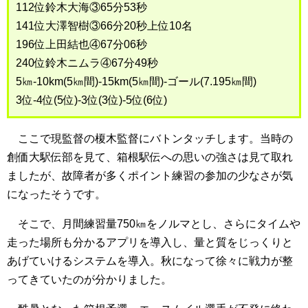
112位鈴木大海③65分53秒
141位大澤智樹③66分20秒上位10名
196位上田結也④67分06秒
240位鈴木ニムラ④67分49秒
5㎞-10km(5㎞間)-15km(5㎞間)-ゴール(7.195㎞間)
3位-4位(5位)-3位(3位)-5位(6位)
ここで現監督の榎木監督にバトンタッチします。当時の
創価大駅伝部を見て、箱根駅伝への思いの強さは見て取れ
ましたが、故障者が多くポイント練習の参加の少なさが気
になったそうです。
そこで、月間練習量750㎞をノルマとし、さらにタイムや
走った場所も分かるアプリを導入し、量と質をじっくりと
あげていけるシステムを導入。秋になって徐々に戦力が整
ってきていたのが分かりました。