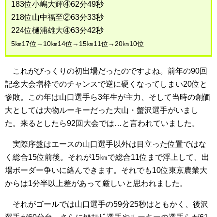
183位小嶋大輝④62分49秒
218位山中福至②63分33秒
224位樋浦雄大④63分42秒
5㎞17位→10㎞14位→15㎞11位→20㎞10位
これがびっくりの初出場だったのですよね。前年の90回
記念大会増枠でのチャンスで逆に硬くなってしまい20位と
惨敗。この年は山口選手ら3年生が主力、そして当時の創価
大としては大物ルーキーだった大山・蟹沢選手がいまし
た。来るとしたら92回大会では…と言われていました。
実際序盤はエースの山口選手以外は目立った位置ではな
く総合15位前後。それが15㎞で総合11位まで浮上して、出
場ボーダー争いに絡んできます。それでも10位東京農業大
からは1分半以上差があって厳しいと思われました。
それがゴールでは山口選手の59分25秒はともかく、後沢