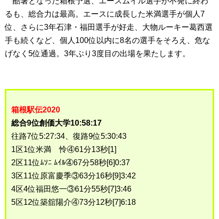
酷暑となった箱根予選、エースムイル選手が不発に終わ
るも、総合力は最高。エースに成長した米満選手が個人7
位、さらに3年石津・福田選手が好走、大物ルーキー葛西選
手も続くなど、個人100位以内に8名の選手をそろえ、危な
げなく5位通過。3年ぶり3度目の出場を果たします。
箱根駅伝2020
総合9位創価大学10:58:17
往路7位5:27:34、復路9位5:30:43
1区1位米満 怜④61分13秒[1]
2区11位ﾑｿﾆ ﾑｲﾙ④67分58秒[6]0:37
3区11位原富慶季③63分16秒[9]3:42
4区4位福田悠一③61分55秒[7]3:46
5区12位築舘陽介④73分12秒[7]6:18