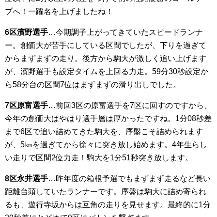
プへ！一躍名を上げましたね！
6区濱野選手
…今期調子上がってきていたスピードランナ
ー。創価大が苦手にしている区間でしたが、下りを過ぎて
からまずまずの走り。後方から駒大が激しく追い上げます
が、濱野選手も設定タイムを上回る力走。59分30秒設定か
ら58分台の区間7位はまずまずの滑り出しでした。
7区原富選手
…前回3区の原富選手を7区に回すのですから、
今年の創価大はやはり選手層は厚かったですね。1分08秒差
まで6区で追い詰めてきた駒大を、序盤こそ詰められます
が、5㎞を過ぎてから徐々に突き放し始めます。4年生らし
い走りで区間2位力走！駒大を1分51秒突き放します。
8区永井選手
…昨年度の箱根予選でもまずまず走るなど長い
距離台頭していたランナーです。序盤は駒大に詰め寄られ
るも、遊行寺坂からは互角の走りを見せます。最終的に1分