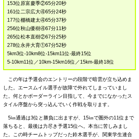
153位原富慶季②65分20秒
161位二宗広大④65分24秒
177位棚橋建太④65分37秒
256位秋山優樹④67分11秒
265位松本直樹②67分25秒
278位永井大育①67分52秒
5km3位-10km8位-15km11位-最終15位
5-10km11位／10km-15km16位／15km-最終18位
この年は予選会のエントリーの段階で暗雲が立ち込めま
した。エースムイル選手が故障で外れてしまっていまし
た。何とかボーダーライン目指して、今までになかったス
タイル序盤から突っ込んでいく作戦を取ります。
5㎞通過は3位と勝負に出ますが、15㎞で圏外の11位まで
落ちると、最後は力尽き予選15位へ。本当に苦しみまし
た。この時チームトップだった鈴木選手が、関東学生連合