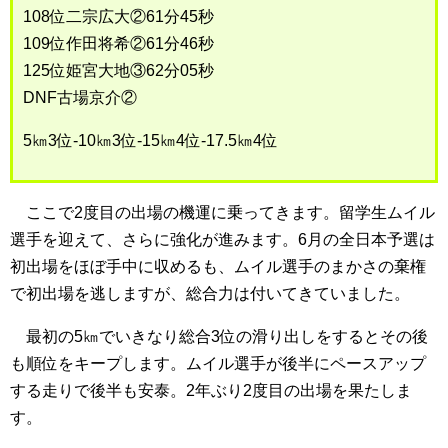
108位二宗広大②61分45秒
109位作田将希②61分46秒
125位姫宮大地③62分05秒
DNF古場京介②
5㎞3位-10㎞3位-15㎞4位-17.5㎞4位
ここで2度目の出場の機運に乗ってきます。留学生ムイル
選手を迎えて、さらに強化が進みます。6月の全日本予選は
初出場をほぼ手中に収めるも、ムイル選手のまかさの棄権
で初出場を逃しますが、総合力は付いてきていました。
最初の5㎞でいきなり総合3位の滑り出しをするとその後
も順位をキープします。ムイル選手が後半にペースアップ
する走りで後半も安泰。2年ぶり2度目の出場を果たしま
す。