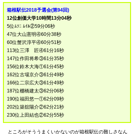
箱根駅伝2018予選会(第94回)
12位創価大学10時間13分04秒
5位ﾑｿﾆ ﾑｲﾙ②59分06秒
47位大山憲明④60分38秒
60位蟹沢淳平④60分51秒
113位三澤 匠④61分16秒
147位作田将希③61分35秒
156位鈴木大海①61分45秒
162位古場京介③61分49秒
166位二宗広大③61分49秒
187位棚橋建太③62分06秒
190位福田悠一①62分09秒
202位築舘陽介②62分21秒
230位上田結也②62分55秒
ところがそううまくいかないのが箱根駅伝の難しさなん