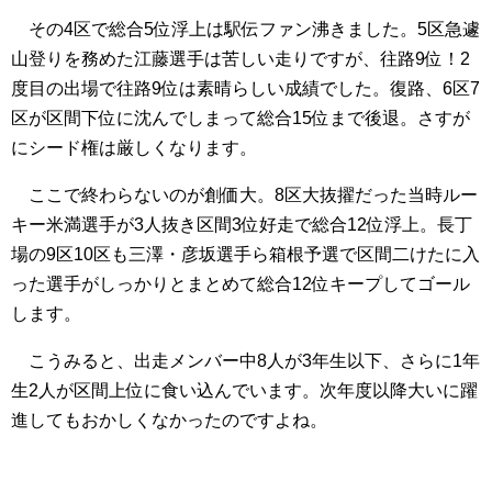
その4区で総合5位浮上は駅伝ファン沸きました。5区急遽
山登りを務めた江藤選手は苦しい走りですが、往路9位！2
度目の出場で往路9位は素晴らしい成績でした。復路、6区7
区が区間下位に沈んでしまって総合15位まで後退。さすが
にシード権は厳しくなります。
ここで終わらないのが創価大。8区大抜擢だった当時ルー
キー米満選手が3人抜き区間3位好走で総合12位浮上。長丁
場の9区10区も三澤・彦坂選手ら箱根予選で区間二けたに入
った選手がしっかりとまとめて総合12位キープしてゴール
します。
こうみると、出走メンバー中8人が3年生以下、さらに1年
生2人が区間上位に食い込んでいます。次年度以降大いに躍
進してもおかしくなかったのですよね。