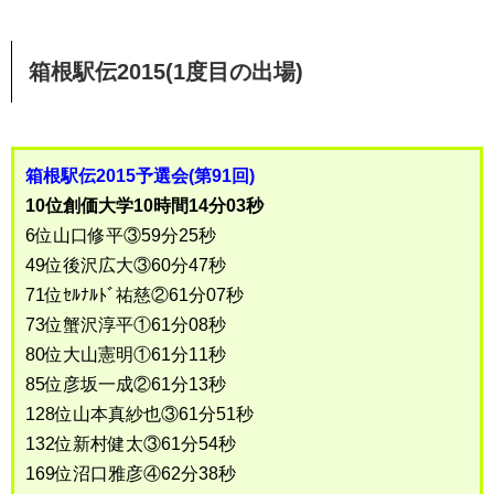
箱根駅伝2015(1度目の出場)
箱根駅伝2015予選会(第91回)
10位創価大学10時間14分03秒
6位山口修平③59分25秒
49位後沢広大③60分47秒
71位ｾﾙﾅﾙﾄﾞ祐慈②61分07秒
73位蟹沢淳平①61分08秒
80位大山憲明①61分11秒
85位彦坂一成②61分13秒
128位山本真紗也③61分51秒
132位新村健太③61分54秒
169位沼口雅彦④62分38秒