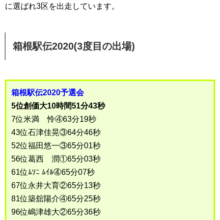
に選ばれ3区を出走しています。
箱根駅伝2020(3度目の出場)
箱根駅伝2020予選会
5位創価大10時間51分43秒
7位米満 怜④63分19秒
43位石津佳晃③64分46秒
52位福田悠一③65分01秒
56位葛西 潤①65分03秒
61位ﾑｿﾆ ﾑｲﾙ④65分07秒
67位永井大育②65分13秒
81位築舘陽介④65分25秒
96位嶋津雄大②65分36秒