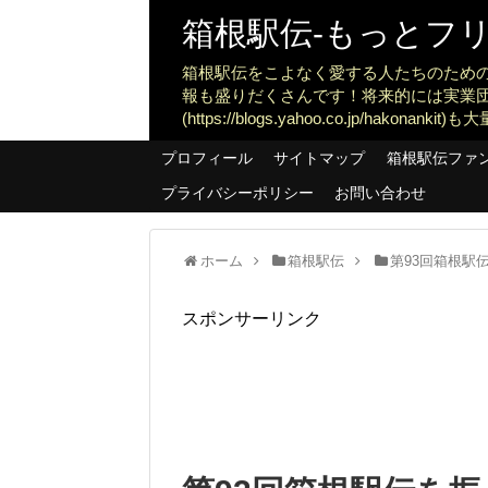
箱根駅伝-もっとフリー
箱根駅伝をこよなく愛する人たちのため
報も盛りだくさんです！将来的には実業
(https://blogs.yahoo.co.jp/ha
プロフィール
サイトマップ
箱根駅伝ファ
プライバシーポリシー
お問い合わせ
ホーム
箱根駅伝
第93回箱根駅伝
スポンサーリンク