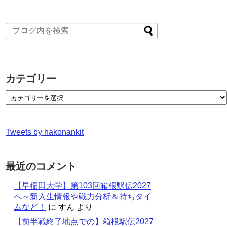
カテゴリー
Tweets by hakonankit
最近のコメント
【早稲田大学】第103回箱根駅伝2027
へ～新入生情報や戦力分析＆持ちタイ
ムなど！
に
すん
より
【前半戦終了地点での】箱根駅伝2027