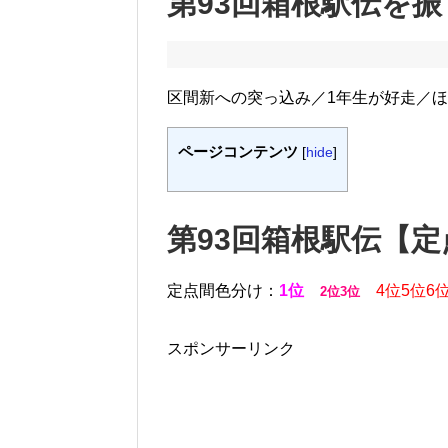
第93回箱根駅伝を振
区間新への突っ込み／1年生が好走／
ページコンテンツ
[
hide
]
第93回箱根駅伝【定
定点間色分け：
1位
4位5位6
2位3位
スポンサーリンク