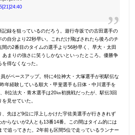
21]24:40
新記録を狙っているのだろう。遊行寺坂での古田選手の
年の自分より22秒早い。これだけ飛ばされたら後ろのチ
間の2番目のタイムの選手より56秒早く、早大・太田
のは、あまりの強さに笑うしかないといったところ。優勝争
るを得なくなった。
全員がペースアップ。特に4位神大・大塚選手が初駅伝な
、昨年経験している順大・甲斐選手も日体・中川選手を
、8位法大・青木選手は20㎞初挑戦だったが、駅伝3回
りを見せていた。
り、先ほど9位に浮上しかけた宇佐美選手が行ききれず
からないが2人とも13番14番。この間はタイム的には
まで追ってきた。2年前も区間5位で走っているランナー