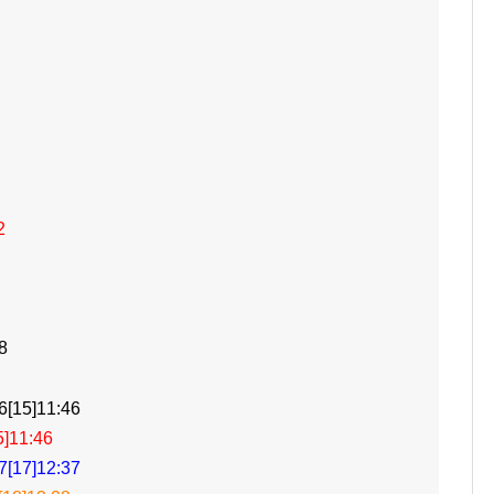
2
8
15]11:46
11:46
17]12:37