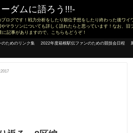
ダムに語ろう!!!-
のブログです！戦力分析をしたり順位予想をしたり終わった後ワイ
団やマラソンについても詳しく語れたらと思っています！なお、旧
konankit)も大量に記事がありますので、こちらもどうぞ！
ンのためのリンク集
2022年度箱根駅伝ファンのための競技会日程
2017