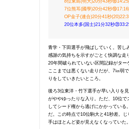
8位東島(明大)20分43秒⑱14:25[1
7位熊耳(國學)20分42秒⑲17:16[1
OP金子(連合)20分41秒(20)22:37[
20位本多(国士)21分32秒⑳33:25[
青学・下田選手が飛ばしていく。苦し
感謝の気持ちを示すがごとく快調な走
20年間破られていない区間記録がタ
ここまでは悪くない走りだが、7㎞弱
りをしていきたいところ。
後ろ3位東洋・竹下選手が早い入りを見
がややゆったりな入り。ただ、10位
してシード権から逃げにかかっている
だ。この時点で10位駒大と41秒差。
手はほとんど姿が見えなくなっていた