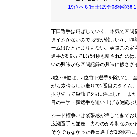
19位本多(国士)29分08秒⑳36:15[
下田選手は飛ばしていく。本気で区間
タイムがないので比較が難しいが、昨
ームはひとたまりもない。実際この定点
選手が8.9㎞で1分54秒も離された
いの興味から区間記録の興味に移さざ
3位～8位は、3位竹下選手を除いて、
がら素晴らしい走りで2番目のタイム
振り切って単独で5位に浮上した。また
目の中学・廣選手を追い上げる健闘ぶ
シード権争いは緊張感が増してきてお
広瀬選手と並走。力なのか牽制なのかわ
そうでもなかった春日選手が15秒差に