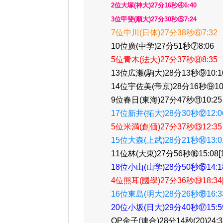
2位大塚(神大)27分16秒④6:40
3位甲斐(順大)27分30秒⑤7:24
7位中川(日体)27分38秒⑥7:32
10位廣(中学)27分51秒⑦8:06
5位青木(法大)27分37秒⑧8:35
13位広瀬(駒大)28分13秒⑨10:1
14位宇佐美(帝京)28分16秒⑨10
9位春日(東海)27分47秒⑪10:25
17位新井(拓大)28分30秒⑫12:0
5位米満(創価)27分37秒⑬12:35
15位大森(上武)28分21秒⑭13:0
11位林(大東)27分56秒⑯15:08[15
18位小山(山学)28分50秒⑮14:18[
4位熊耳(國學)27分36秒⑲18:34[1
16位東島(明大)28分26秒⑱16:33[
20位小坂(日大)29分40秒⑰15:59[
OP金子(連合)28分14秒(20)24:33[