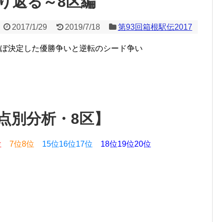
り返る～8区編
2017/1/29
2019/7/18
第93回箱根駅伝2017
ほぼ決定した優勝争いと逆転のシード争い
点別分析・8区】
位
7位8位
15位16位17位
18位19位20位