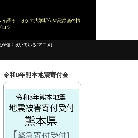
ワイ語る、ほかの大学駅伝や記録会の情
ブログ
風が強く吹いている(アニメ)
令和8年熊本地震寄付金