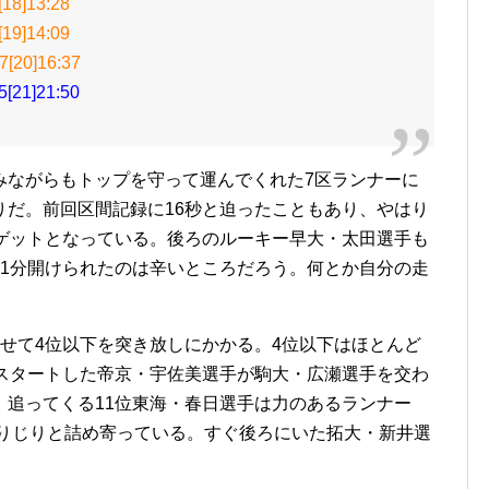
8]13:28
9]14:09
20]16:37
21]21:50
みながらもトップを守って運んでくれた7区ランナーに
りだ。前回区間記録に16秒と迫ったこともあり、やはり
ーゲットとなっている。後ろのルーキー早大・太田選手も
で1分開けられたのは辛いところだろう。何とか自分の走
せて4位以下を突き放しにかかる。4位以下はほとんど
でスタートした帝京・宇佐美選手が駒大・広瀬選手を交わ
。追ってくる11位東海・春日選手は力のあるランナー
じりじりと詰め寄っている。すぐ後ろにいた拓大・新井選
。