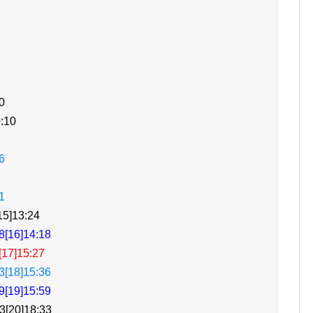
0
:10
6
1
]13:24
16]14:18
7]15:27
18]15:36
19]15:59
20]18:33