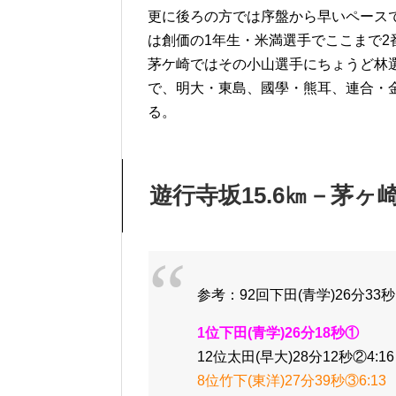
更に後ろの方では序盤から早いペース
は創価の1年生・米満選手でここまで2
茅ケ崎ではその小山選手にちょうど林
で、明大・東島、國學・熊耳、連合・
る。
遊行寺坂15.6㎞－茅ヶ崎6
参考：92回下田(青学)26分33秒
1位下田(青学)26分18秒①
12位太田(早大)28分12秒②4:16
8位竹下(東洋)27分39秒③6:13