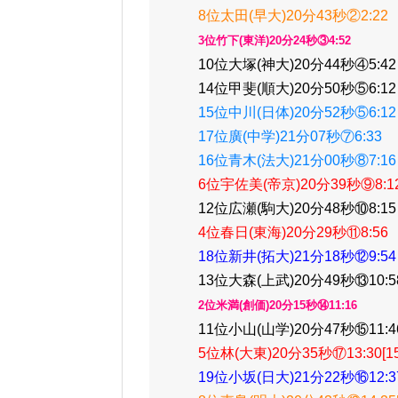
8位太田(早大)20分43秒②2:22
3位竹下(東洋)20分24秒③4:52
10位大塚(神大)20分44秒④5:42
14位甲斐(順大)20分50秒⑤6:12
15位中川(日体)20分52秒⑤6:12
17位廣(中学)21分07秒⑦6:33
16位青木(法大)21分00秒⑧7:16
6位宇佐美(帝京)20分39秒⑨8:1
12位広瀬(駒大)20分48秒⑩8:15
4位春日(東海)20分29秒⑪8:56
18位新井(拓大)21分18秒⑫9:54
13位大森(上武)20分49秒⑬10:5
2位米満(創価)20分15秒⑭11:16
11位小山(山学)20分47秒⑮11:46[
5位林(大東)20分35秒⑰13:30[15]
19位小坂(日大)21分22秒⑯12:37[