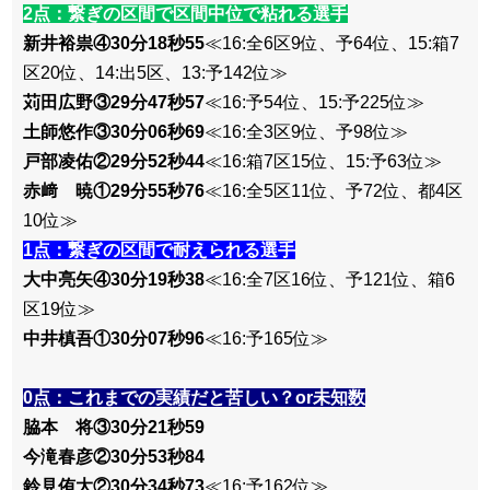
2点：繋ぎの区間で区間中位で粘れる選手
新井裕祟④30分18秒55
≪16:全6区9位、予64位、15:箱7
区20位、14:出5区、13:予142位≫
苅田広野③29分47秒57
≪16:予54位、15:予225位≫
土師悠作③30分06秒69
≪16:全3区9位、予98位≫
戸部凌佑②29分52秒44
≪16:箱7区15位、15:予63位≫
赤﨑 暁①29分55秒76
≪16:全5区11位、予72位、都4区
10位≫
1点：繋ぎの区間で耐えられる選手
大中亮矢④30分19秒38
≪16:全7区16位、予121位、箱6
区19位≫
中井槙吾①30分07秒96
≪16:予165位≫
0点：これまでの実績だと苦しい？or未知数
脇本 将③30分21秒59
今滝春彦②30分53秒84
鈴見侑大②30分34秒73
≪16:予162位≫