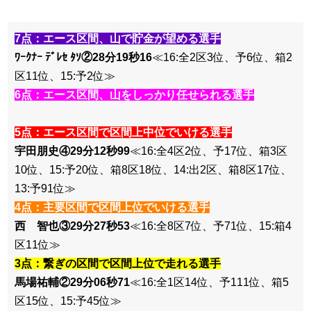
7点：エース区間、山で貯金が望める選手
ﾜｰｸﾅｰ ﾃﾞﾚｾ ﾀｿ②28分19秒16
≪16:全2区3位、予6位、箱2
区11位、15:予2位≫
6点：エース区間、山をしっかり任せられる選手
5点：エース区間で区間上中位でいける選手
宇田朋史④29分12秒99
≪16:全4区2位、予17位、箱3区
10位、15:予20位、箱8区18位、14:出2区、箱8区17位、
13:予91位≫
4点：主要区間で区間上位でいける選手
西 智也③29分27秒53
≪16:全8区7位、予71位、15:箱4
区11位≫
3点：繋ぎの区間で区間上位で走れる選手
馬場祐輔②29分06秒71
≪16:全1区14位、予111位、箱5
区15位、15:予45位≫