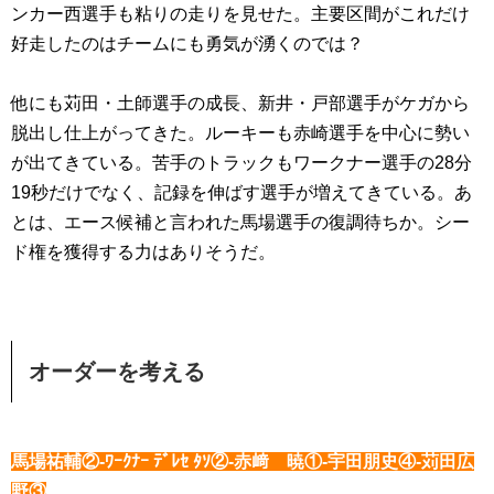
ンカー西選手も粘りの走りを見せた。主要区間がこれだけ
好走したのはチームにも勇気が湧くのでは？
他にも苅田・土師選手の成長、新井・戸部選手がケガから
脱出し仕上がってきた。ルーキーも赤崎選手を中心に勢い
が出てきている。苦手のトラックもワークナー選手の28分
19秒だけでなく、記録を伸ばす選手が増えてきている。あ
とは、エース候補と言われた馬場選手の復調待ちか。シー
ド権を獲得する力はありそうだ。
オーダーを考える
馬場祐輔②-ﾜｰｸﾅｰ ﾃﾞﾚｾ ﾀｿ②-赤﨑 暁①-宇田朋史④-苅田広
野③