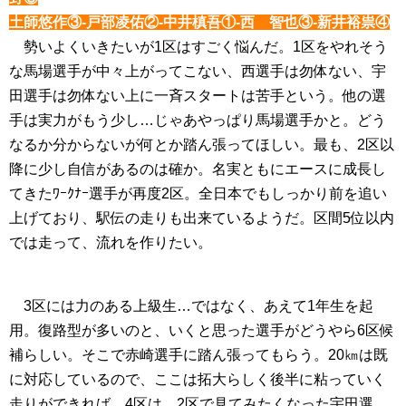
土師悠作③-戸部凌佑②-中井槙吾①-西 智也③-新井裕祟④
勢いよくいきたいが1区はすごく悩んだ。1区をやれそう
な馬場選手が中々上がってこない、西選手は勿体ない、宇
田選手は勿体ない上に一斉スタートは苦手という。他の選
手は実力がもう少し…じゃあやっぱり馬場選手かと。どう
なるか分からないが何とか踏ん張ってほしい。最も、2区以
降に少し自信があるのは確か。名実ともにエースに成長し
てきたﾜｰｸﾅｰ選手が再度2区。全日本でもしっかり前を追い
上げており、駅伝の走りも出来ているようだ。区間5位以内
では走って、流れを作りたい。
3区には力のある上級生…ではなく、あえて1年生を起
用。復路型が多いのと、いくと思った選手がどうやら6区候
補らしい。そこで赤崎選手に踏ん張ってもらう。20㎞は既
に対応しているので、ここは拓大らしく後半に粘っていく
走りができれば。4区は、2区で見てみたくなった宇田選