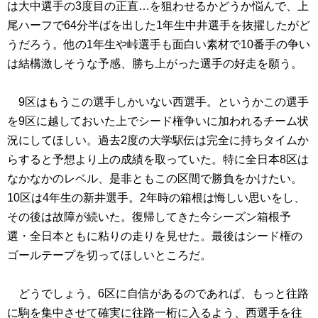
は大中選手の3度目の正直…を狙わせるかどうか悩んで、上
尾ハーフで64分半ばを出した1年生中井選手を抜擢したがど
うだろう。他の1年生や峠選手も面白い素材で10番手の争い
は結構激しそうな予感、勝ち上がった選手の好走を願う。
9区はもうこの選手しかいない西選手。というかこの選手
を9区に越しておいた上でシード権争いに加われるチーム状
況にしてほしい。過去2度の大学駅伝は完全に持ちタイムか
らすると予想より上の成績を取っていた。特に全日本8区は
なかなかのレベル、是非ともこの区間で勝負をかけたい。
10区は4年生の新井選手。2年時の箱根は悔しい思いをし、
その後は故障が続いた。復帰してきた今シーズン箱根予
選・全日本ともに粘りの走りを見せた。最後はシード権の
ゴールテープを切ってほしいところだ。
どうでしょう。6区に自信があるのであれば、もっと往路
に駒を集中させて確実に往路一桁に入るよう、西選手を往