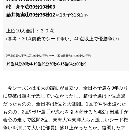
峠 亮平②30分10秒03
藤井拓実①30分36秒12
≪16:予313位≫
上位10人合計：３０点
(参考：30点前後でシード争い、40点以上で優勝争い)
5千上位10人平均-1万上位10人平均-ハーフ(20㎞換算含む)上位10人平均
19位14分20秒4-19位29分36秒6-15位64分06秒9
今シーズンは拓大の躍動が目立つ。全日本予選を9年ぶり
に突破は誰も予想していなかったし、箱根予選は下位通過
だったものの、全日本は8位と大健闘。1区でやや出遅れた
ものの、2区ﾜｰｸﾅｰ選手が流れを引き寄せると4区宇田選手が
会心の走りで区間2位、東海大や東洋大らと激しいシード権
争いを演じて大いに部員は盛り上がったとか。復調したア