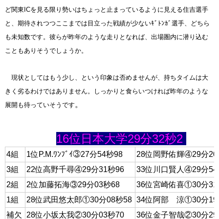
ど関東ICを見る限り勢いはちょっと止まっているように見える住吉選手
と、期待されつつここまでは目立った戦績が少ないｷﾞﾄﾝｶﾞ選手、どちら
も未知数です。彼らが昨年のような走りとなれば、出場圏内に潜り込む
こともありそうでしょうか。
現状としてはもう少し、という印象は否めませんが、持ちタイムは大
きく劣るわけではありません。しっかりと食らいつければ昨年のような
。
展開も待っていそうです
16位日本大学29分32秒2
4組
1位P.M.ﾜﾝﾌﾞｲ③27分54秒98
28位岡野佑輝④29分20
3組
22位高野千尋④29分31秒96
33位川口賢人④29分54
2組
2位加藤拓海③29分03秒68
36位宮崎佑喜①30分31
1組
28位武田悠太郎①30分08秒58
34位阿部 涼①30分19
補欠
28位小坂太我②30分03秒70
36位金子智哉②30分29