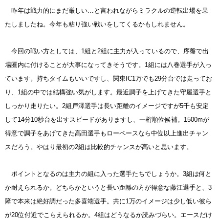
昨年は戦力的にまだ厳しい…と言われながらミラクルの逆転出場を果
たしましたね。今年も粘り強い戦いをしてくるかもしれません。
今回の戦い方としては、1組と2組に主力が入っているので、序盤で出
場圏内に付けることが大事になってきそうです。1組には八巻選手が入っ
ています。持ちタイムもいいですし、関東IC1万でも29分台では走ってお
り、1組の中では結構強い気がします。最近調子を上げてきた守屋選手と
しっかり走りたい。2組戸澤選手は長い距離のイメージですが5千も安定
して14分10秒台を出すスピードがありますし、一桁順位候補。1500mが
得意で調子をあげてきた高田選手もローペースなら中位以上進出チャン
スだろう。やはり最初の2組は比較的チャンスが高いと思います。
ポイントとなるのは主力の組に入った選手たちでしょうか。3組は何と
か耐えられるか。どちらかというと長い距離の方が得意な藤江選手と、3
障で本来は絶好調だった多喜端選手。共に1万のイメージは少し低い彼ら
が20位付近でこらえられるか。4組はどうなるか読みづらい。エースだけ