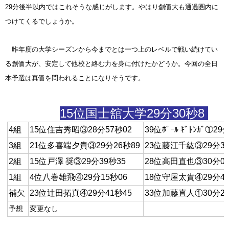
29分後半以内ではこれそうな感じがします。やはり創価大も通過圏内に
つけてくるでしょうか。
昨年度の大学シーズンから今までとは一つ上のレベルで戦い続けてい
る創価大が、安定して他校と絡む力を身に付けたかどうか。今回の全日
本予選は真価を問われることになりそうです。
15位国士舘大学29分30秒8
4組
15位住吉秀昭③28分57秒02
39位ﾎﾟｰﾙ ｷﾞﾄﾝｶﾞ①2
3組
21位多喜端夕貴③29分26秒89
23位藤江千紘③29分3
2組
15位戸澤 奨③29分39秒35
28位高田直也③30分0
1組
4位八巻雄飛④29分15秒06
18位守屋太貴④29分4
補欠
23位辻田拓真④29分41秒45
33位加藤直人①30分2
予想
変更なし