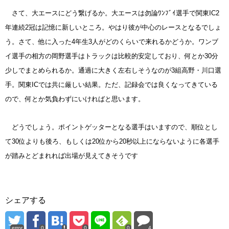
さて、大エースにどう繋げるか。大エースは勿論ﾜﾝﾌﾞｲ選手で関東IC2
年連続2冠は記憶に新しいところ。やはり彼が中心のレースとなるでしょ
う。さて、他に入った4年生3人がどのくらいで来れるかどうか。ワンブ
イ選手の相方の岡野選手はトラックは比較的安定しており、何とか30分
少しでまとめられるか。通過に大きく左右しそうなのが3組高野・川口選
手。関東ICでは共に厳しい結果。ただ、記録会では良くなってきている
ので、何とか気負わずにいければと思います。
どうでしょう。ポイントゲッターとなる選手はいますので、順位とし
て30位よりも後ろ、もしくは20位から20秒以上にならないように各選手
が踏みとどまれれば出場が見えてきそうです
シェアする
error
0
0
0
4