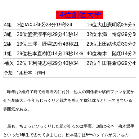
14位創価大学
4組
3位ﾑｿﾆ ﾑｲﾙ②28分19秒24
16位大山憲明④28分57
3組
26位蟹沢淳平④29分41秒14
32位米満 怜②29分50
2組
19位三澤 匠④29分46秒21
29位上田結也②30分05
1組
39位松本直樹①14分19秒14※
40位梅木 陸①14分29
補欠
22位玉利健志④29分40秒34
27位作田将希③29分49
予想
1組松本⇒作田
昨年は3組終了時で通過圏内に付け、他大の関係者や駅伝ファンを驚か
せた創価大。今年もじっくりと戦力を整えて虎視眈々と狙ってきている
雰囲気がある。
最も、ちょっとびっくりした組があるのは事実。1組は松本・梅木選手
といった1年生で固めてきました。松本選手は5千のタイムが良いもの