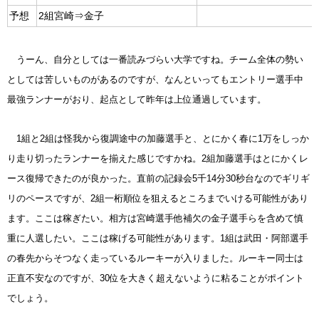
予想
2組宮崎⇒金子
うーん、自分としては一番読みづらい大学ですね。チーム全体の勢い
としては苦しいものがあるのですが、なんといってもエントリー選手中
最強ランナーがおり、起点として昨年は上位通過しています。
1組と2組は怪我から復調途中の加藤選手と、とにかく春に1万をしっか
り走り切ったランナーを揃えた感じですかね。2組加藤選手はとにかくレ
ース復帰できたのが良かった。直前の記録会5千14分30秒台なのでギリギ
リのペースですが、2組一桁順位を狙えるところまでいける可能性があり
ます。ここは稼ぎたい。相方は宮崎選手他補欠の金子選手らを含めて慎
重に人選したい。ここは稼げる可能性があります。1組は武田・阿部選手
の春先からそつなく走っているルーキーが入りました。ルーキー同士は
正直不安なのですが、30位を大きく超えないように粘ることがポイント
でしょう。