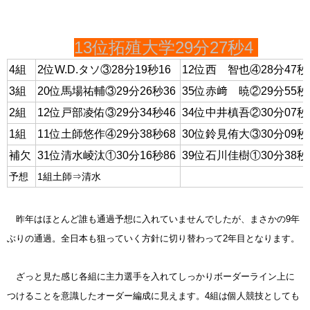
13位拓殖大学29分27秒4
4組
2位W.D.タソ③28分19秒16
12位西 智也④28分47秒
3組
20位馬場祐輔③29分26秒36
35位赤﨑 暁②29分55秒
2組
12位戸部凌佑③29分34秒46
34位中井槙吾②30分07秒
1組
11位土師悠作④29分38秒68
30位鈴見侑大③30分09秒
補欠
31位清水崚汰①30分16秒86
39位石川佳樹①30分38秒
予想
1組土師⇒清水
昨年はほとんど誰も通過予想に入れていませんでしたが、まさかの9年
ぶりの通過。全日本も狙っていく方針に切り替わって2年目となります。
ざっと見た感じ各組に主力選手を入れてしっかりボーダーライン上に
つけることを意識したオーダー編成に見えます。4組は個人競技としても