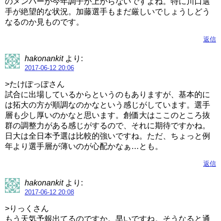
のメンバーが今年調子が上がらないですよね。特に川口選
手が絶望的な状況。加藤選手もまだ厳しいでしょうしどう
なるのか見ものです。
返信
hakonankit
より:
2017-06-12 20:06
>たけぽっぽさん
試合に出場しているからというのもありますが、基本的に
は拓大の方が順調なのかなという感じがしています。選手
層も少し厚いのかなと思います。創価大はここのところ抜
群の調整力がある感じがするので、それに期待ですかね。
日大は全日本予選は比較的強いですね。ただ、ちょっと例
年より選手層が薄いのが心配かなぁ…とも。
返信
hakonankit
より:
2017-06-12 20:08
>りっくさん
もう天気予報出てるのですか。早いですね。そうなると通