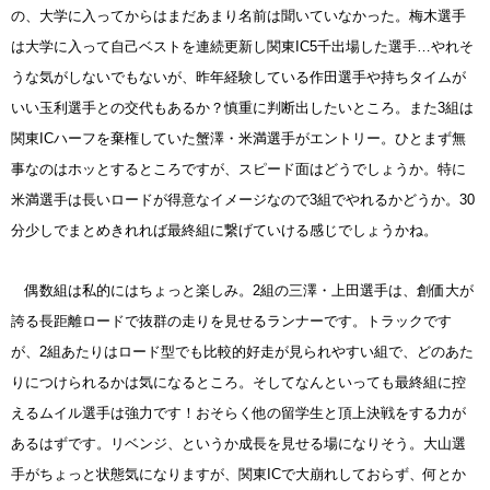
の、大学に入ってからはまだあまり名前は聞いていなかった。梅木選手
は大学に入って自己ベストを連続更新し関東IC5千出場した選手…やれそ
うな気がしないでもないが、昨年経験している作田選手や持ちタイムが
いい玉利選手との交代もあるか？慎重に判断出したいところ。また3組は
関東ICハーフを棄権していた蟹澤・米満選手がエントリー。ひとまず無
事なのはホッとするところですが、スピード面はどうでしょうか。特に
米満選手は長いロードが得意なイメージなので3組でやれるかどうか。30
分少しでまとめきれれば最終組に繋げていける感じでしょうかね。
偶数組は私的にはちょっと楽しみ。2組の三澤・上田選手は、創価大が
誇る長距離ロードで抜群の走りを見せるランナーです。トラックです
が、2組あたりはロード型でも比較的好走が見られやすい組で、どのあた
りにつけられるかは気になるところ。そしてなんといっても最終組に控
えるムイル選手は強力です！おそらく他の留学生と頂上決戦をする力が
あるはずです。リベンジ、というか成長を見せる場になりそう。大山選
手がちょっと状態気になりますが、関東ICで大崩れしておらず、何とか