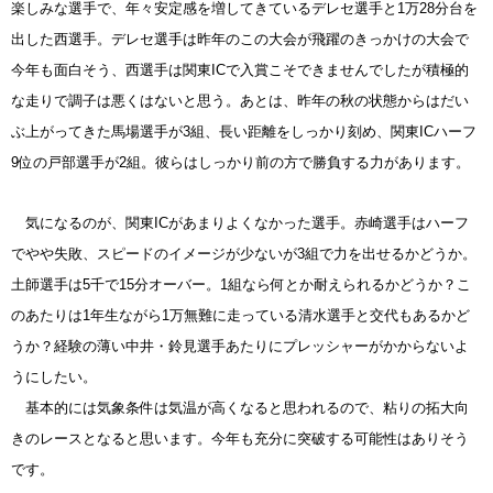
楽しみな選手で、年々安定感を増してきているデレセ選手と1万28分台を
出した西選手。デレセ選手は昨年のこの大会が飛躍のきっかけの大会で
今年も面白そう、西選手は関東ICで入賞こそできませんでしたが積極的
な走りで調子は悪くはないと思う。あとは、昨年の秋の状態からはだい
ぶ上がってきた馬場選手が3組、長い距離をしっかり刻め、関東ICハーフ
9位の戸部選手が2組。彼らはしっかり前の方で勝負する力があります。
気になるのが、関東ICがあまりよくなかった選手。赤崎選手はハーフ
でやや失敗、スピードのイメージが少ないが3組で力を出せるかどうか。
土師選手は5千で15分オーバー。1組なら何とか耐えられるかどうか？こ
のあたりは1年生ながら1万無難に走っている清水選手と交代もあるかど
うか？経験の薄い中井・鈴見選手あたりにプレッシャーがかからないよ
うにしたい。
基本的には気象条件は気温が高くなると思われるので、粘りの拓大向
きのレースとなると思います。今年も充分に突破する可能性はありそう
です。