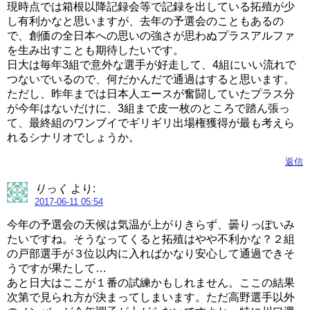
現時点では箱根以降記録会等で記録を出している拓殖が少
し有利かなと思いますが、去年の予選会のこともあるの
で、創価の全日本への思いの強さが思わぬプラスアルファ
を生み出すことも期待したいです。
日大は毎年3組で意外な選手が好走して、4組にいい流れで
つないでいるので、何だかんだで通過はすると思います。
ただし、昨年までは日本人エースが奮闘していたプラス分
が今年はないだけに、3組まで皮一枚のところで踏ん張っ
て、最終組のワンブイでギリギリ出場権獲得が最も考えら
れるシナリオでしょうか。
返信
りっく
より:
2017-06-11 05:54
今年の予選会の天候は気温が上がりきらず、曇りっぽいみ
たいですね。そうなってくると拓殖はやや不利かな？２組
の戸部選手が３位以内に入ればかなり安心して通過できそ
うですが果たして…
あと日大はここが１番の試練かもしれません。ここの結果
次第で見られ方が決まってしまいます。ただ高野選手以外