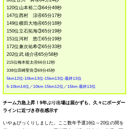
120位山本裕二③64分49秒
147位西村 涼④65分17秒
149位横田大地④65分18秒
150位立石拓海③65分19秒
151位河村 悠①65分19秒
172位兼次祐希②65分33秒
202位武 雄介④65分58秒
215位梅本龍太④66分12秒
338位田崎聖良③69分45秒
5km12位-10km13位-15km13位-最終13位
5-10km14位／10km-15km12位／15km-最終13位
チーム力急上昇！9年ぶり出場は届かずも、久々にボーダー
ラインに近づき存在感示す
いやぁびっくりしました。ここ数年予選16位～20位の間を