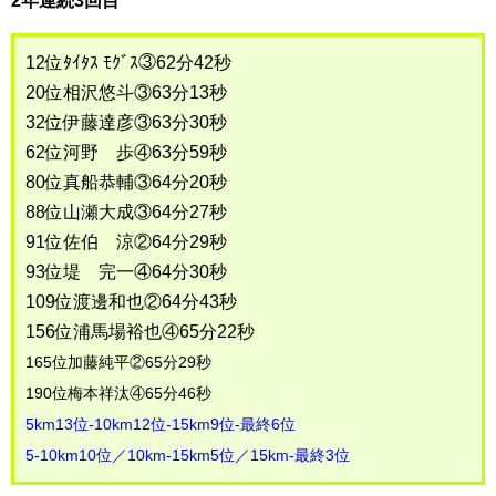
2年連続3回目
12位ﾀｲﾀｽ ﾓｸﾞｽ③62分42秒
20位相沢悠斗③63分13秒
32位伊藤達彦③63分30秒
62位河野 歩④63分59秒
80位真船恭輔③64分20秒
88位山瀬大成③64分27秒
91位佐伯 涼②64分29秒
93位堤 完一④64分30秒
109位渡邊和也②64分43秒
156位浦馬場裕也④65分22秒
165位加藤純平②65分29秒
190位梅本祥汰④65分46秒
5km13位-10km12位-15km9位-最終6位
5-10km10位／10km-15km5位／15km-最終3位