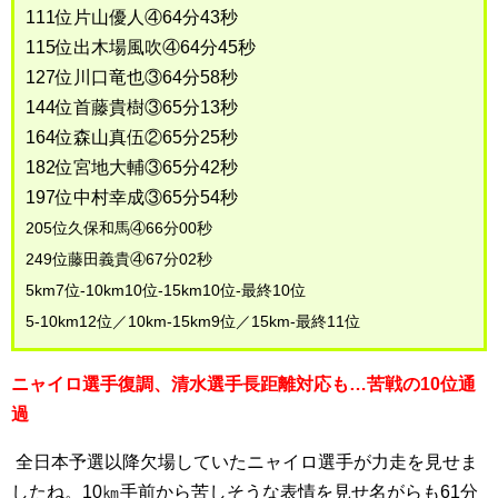
111位片山優人④64分43秒
115位出木場風吹④64分45秒
127位川口竜也③64分58秒
144位首藤貴樹③65分13秒
164位森山真伍②65分25秒
182位宮地大輔③65分42秒
197位中村幸成③65分54秒
205位久保和馬④66分00秒
249位藤田義貴④67分02秒
5km7位-10km10位-15km10位-最終10位
5-10km12位／10km-15km9位／15km-最終11位
ニャイロ選手復調、清水選手長距離対応も…苦戦の10位通
過
全日本予選以降欠場していたニャイロ選手が力走を見せま
したね。10㎞手前から苦しそうな表情を見せ名がらも61分