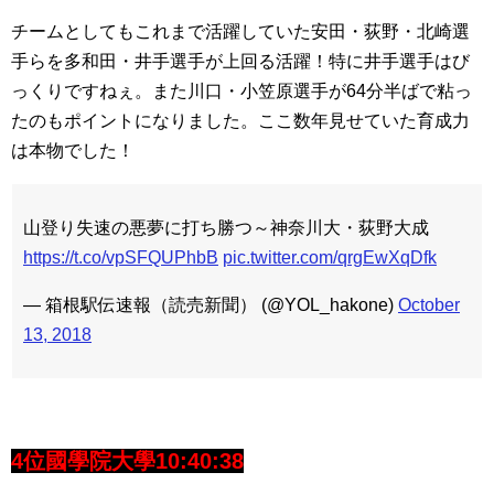
チームとしてもこれまで活躍していた安田・荻野・北崎選
手らを多和田・井手選手が上回る活躍！特に井手選手はび
っくりですねぇ。また川口・小笠原選手が64分半ばで粘っ
たのもポイントになりました。ここ数年見せていた育成力
は本物でした！
山登り失速の悪夢に打ち勝つ～神奈川大・荻野大成
https://t.co/vpSFQUPhbB
pic.twitter.com/qrgEwXqDfk
— 箱根駅伝速報（読売新聞） (@YOL_hakone)
October
13, 2018
4位國學院大學10:40:38