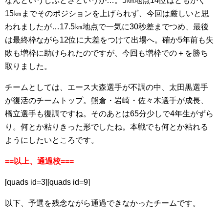
なんというしぶとさというか…。5㎞地点14位はともかく
15㎞までそのポジションを上げられず、今回は厳しいと思
われましたが…17.5㎞地点で一気に30秒差までつめ、最後
は最終枠ながら12位に大差をつけて出場へ。確か5年前も失
敗も増枠に助けられたのですが、今回も増枠での＋を勝ち
取りました。
チームとしては、エース大森選手が不調の中、太田黒選手
が復活のチームトップ。熊倉・岩崎・佐々木選手が成長、
橋立選手も復調ですね。そのあとは65分少しで4年生がずら
り。何とか粘りきった形でしたね。本戦でも何とか粘れる
ようにしたいところです。
==以上、通過校===
[quads id=3][quads id=9]
以下、予選を残念ながら通過できなかったチームです。