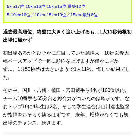
5km17位-10km16位-15km15位-最終12位
5-10km16位／10km-15km10位／15km-最終8位
過去最高順位、終盤に大きく追い上げるも…1人11秒箱根初
出場に届かず
初出場あるかとひそかに注目していた麗澤大。10㎞以降大
幅ペースアップで一気に順位を上げますが僅かに届か
ず…。1分50秒差は大きいようで1人11秒。悔しい結果でし
た。
その中、国川・吉鶴・植田・宮田選手ら4名が100位以内。
チーム10番手も65分台と総合力がついたのは確かです。な
おトップ10に4年生は2名、そして学生連合は山川達也監督
が指揮をおそらく執るはずです。来年、増枠がなくても初
出場のチャンス、続きます。