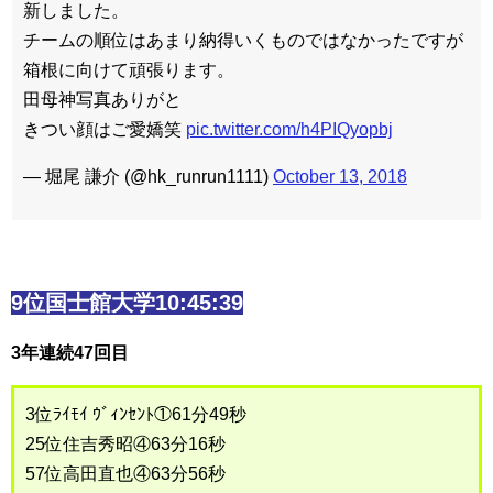
新しました。
チームの順位はあまり納得いくものではなかったですが
箱根に向けて頑張ります。
田母神写真ありがと
きつい顔はご愛嬌笑
pic.twitter.com/h4PIQyopbj
— 堀尾 謙介 (@hk_runrun1111)
October 13, 2018
9位国士館大学10:45:39
3年連続47回目
3位ﾗｲﾓｲ ｳﾞｨﾝｾﾝﾄ①61分49秒
25位住吉秀昭④63分16秒
57位高田直也④63分56秒