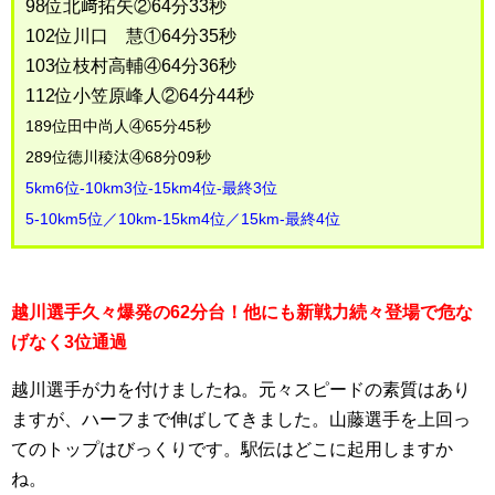
98位北﨑拓矢②64分33秒
102位川口 慧①64分35秒
103位枝村高輔④64分36秒
112位小笠原峰人②64分44秒
189位田中尚人④65分45秒
289位徳川稜汰④68分09秒
5km6位-10km3位-15km4位-最終3位
5-10km5位／10km-15km4位／15km-最終4位
越川選手久々爆発の62分台！他にも新戦力続々登場で危な
げなく3位通過
越川選手が力を付けましたね。元々スピードの素質はあり
ますが、ハーフまで伸ばしてきました。山藤選手を上回っ
てのトップはびっくりです。駅伝はどこに起用しますか
ね。