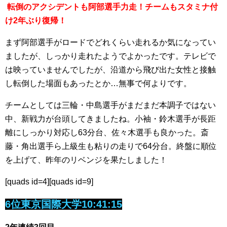
転倒のアクシデントも阿部選手力走！チームもスタミナ付
け2年ぶり復帰！
まず阿部選手がロードでどれくらい走れるか気になってい
ましたが、しっかり走れたようでよかったです。テレビで
は映っていませんでしたが、沿道から飛び出た女性と接触
し転倒した場面もあったとか…無事で何よりです。
チームとしては三輪・中島選手がまだまだ本調子ではない
中、新戦力が台頭してきましたね。小袖・鈴木選手が長距
離にしっかり対応し63分台、佐々木選手も良かった。斎
藤・角出選手ら上級生も粘りの走りで64分台。終盤に順位
を上げて、昨年のリベンジを果たしました！
[quads id=4][quads id=9]
6位東京国際大学10:41:15