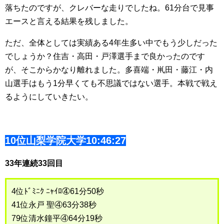
落ちたのですが、クレバーな走りでしたね。61分台で見事
エースと言える結果を残しました。
ただ、全体としては実績ある4年生多い中でもう少しだった
でしょうか？住吉・高田・戸澤選手まで良かったのです
が、そこからかなり離れました。多喜端・鼡田・藤江・内
山選手はもう1分早くても不思議ではない選手。本戦で戦え
るようにしていきたい。
10位山梨学院大学10:46:27
33年連続33回目
4位ﾄﾞﾐﾆｸ ﾆｬｲﾛ④61分50秒
41位永戸 聖④63分38秒
79位清水鐘平④64分19秒