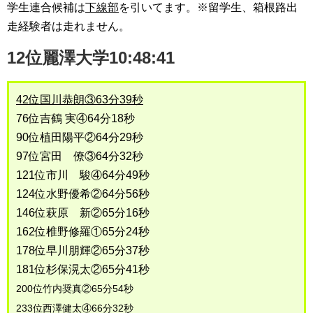
学生連合候補は
下線部
を引いてます。※留学生、箱根路出
走経験者は走れません。
12位麗澤大学10:48:41
42位国川恭朗③63分39秒
76位吉鶴 実④64分18秒
90位植田陽平②64分29秒
97位宮田 僚③64分32秒
121位市川 駿④64分49秒
124位水野優希②64分56秒
146位萩原 新②65分16秒
162位椎野修羅①65分24秒
178位早川朋輝②65分37秒
181位杉保滉太②65分41秒
200位竹内奨真②65分54秒
233位西澤健太④66分32秒