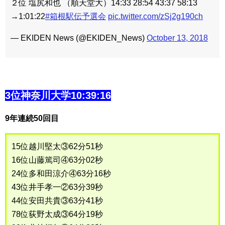
２位 塩尻和也 （順天堂大）14:33 28:54 43:37 58:13
→1:01:22
#箱根駅伝予選会
pic.twitter.com/zSj2g190ch
— EKIDEN News (@EKIDEN_News)
October 13, 2018
3位神奈川大学10:39:16
9年連続50回目
15位越川堅太③62分51秒
16位山藤篤司④63分02秒
24位多和田涼介④63分16秒
43位井手孝一②63分39秒
44位安田共貴③63分41秒
78位荻野太成③64分19秒