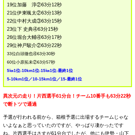
19位加藤 淳②63分12秒
21位伊東颯太②63分13秒
22位中村大成③63分15秒
23位下 史典④63分15秒
26位堀合大輔④63分17秒
29位神戸駿介②63分22秒
33位白頭徹也④63分30秒
60位小原拓未②63分57秒
5㎞1位-10km1位-15㎞1位-最終1位
5-10km1位／10-15km1位／15-最終1位
異次元の走り！片西選手61分台！チーム10番手も63分22秒
で断トツで通過
予選が行われる前から、箱根予選に出場するチームじゃな
いよなぁと思っていたのですが、やっぱり凄かったです
ね。片西選手はさすが61分台でしたが、他にも伊勢・山下