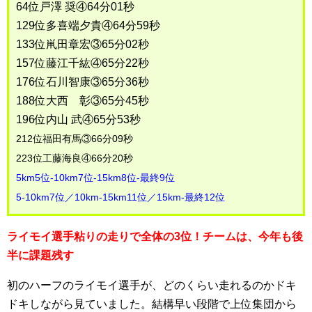
64位戸澤 奨④64分01秒
129位多喜端夕貴④64分59秒
133位鼡田章宏③65分02秒
157位藤江千紘④65分22秒
176位石川智康③65分36秒
188位大西 彰③65分45秒
196位内山 武④65分53秒
212位福田有馬③66分09秒
223位工藤海良④66分20秒
5km5位-10km7位-15km8位-最終9位
5-10km7位／10km-15km11位／15km-最終12位
ライモイ選手粘りの走りで全体の3位！チームは、今年も後
半に課題残す
初のハーフのライモイ選手が、どのくらい走れるのかドキ
ドキしながら見ていました。結構早い段階で上位集団から