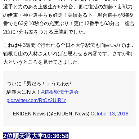
選手と力のある上級生が62分台、更に復活の加藤・新戦力
の伊東・神戸選手らも好走！実績ある下・堀合選手が8番9
番でも63分10秒台の充実ぶり！更に12番手も63分台、総合
2位に7分も差をつける圧勝劇でした。
これは中3週間で行われる全日本大学駅伝も面白いのでは…
箱根も山の人材さえいればと思わせる内容です。さすが駒
大というところを見せてきました。
ついに「男だろ！」うちわが
駒澤大に投入！
#箱根駅伝予選会
pic.twitter.com/RtCz2UIR1r
— EKIDEN News (@EKIDEN_News)
October 13, 2018
2位順天堂大学10:36:58