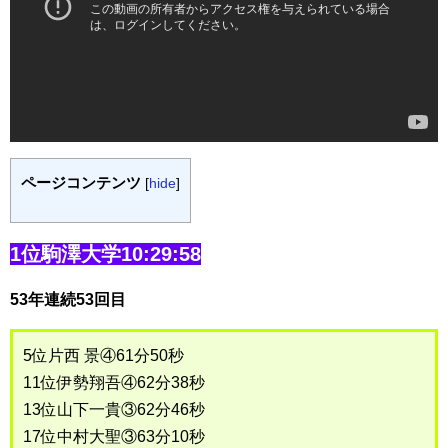
ページコンテンツ
[
hide
]
1位駒澤大学10:29:58
53年連続53回目
5位片西 景④61分50秒
11位伊勢翔吾④62分38秒
13位山下一貴③62分46秒
17位中村大聖③63分10秒