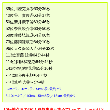
39位川澄克弥③63分36秒
40位谷川貴俊④63分37秒
50位新井康平④63分46秒
52位奈良凌介③63分50秒
68位佐藤弘規③64分06秒
73位藤岡謙蔵②64分10秒
96位大久保陸人④64分32秒
113位齋藤 諒④64分44秒
114位阿比留魁②64分45秒
141位奈須智晃④65分10秒
204位服部奏斗①66分00秒
281位山崎 光④67分54秒
5km2位-10km2位-15km5位-最終7位
5-10km4位／10km-15km8位／15km-最終9位
10㎞地点まで2位！終盤失速も攻めていって、しっかりと