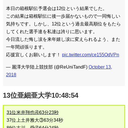
本日の箱根駅伝予選会は12位という結果でした。
この結果は箱根駅伝に後一歩届かないもので一同悔しい
気持ちです。しかし、12位という過去最高順位をもたら
してくれた選手達を私達は誇りに思います。
今日流した悔し涙を来年嬉し涙に変えられるよう、また
一年間頑張ります。
応援宜しくお願いします！
pic.twitter.com/ce155OdVPn
— 麗澤大学陸上競技部 (@ReUniTandF)
October 13,
2018
13位亜細亜大学10:48:54
31位米井翔也④63分23秒
37位上土井雅大③63分34秒
86位古川 舜④64分24秒