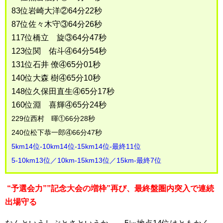
83位岩崎大洋②64分22秒
87位佐々木守③64分26秒
117位橋立 旋③64分47秒
123位関 佑斗④64分54秒
131位石井 僚④65分01秒
140位大森 樹④65分10秒
148位久保田直生④65分17秒
160位淵 喜輝④65分24秒
229位西村 暉①66分28秒
240位松下恭一郎④66分47秒
5km14位-10km14位-15km14位-最終11位
5-10km13位／10km-15km13位／15km-最終7位
“予選会力””記念大会の増枠”再び、最終盤圏内突入で連続
出場守る