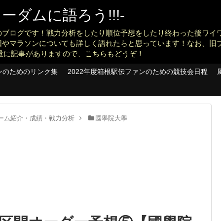
ダムに語ろう!!!-
のブログです！戦力分析をしたり順位予想をしたり終わった後ワイ
団やマラソンについても詳しく語れたらと思っています！なお、旧
konankit)も大量に記事がありますので、こちらもどうぞ！
ンのためのリンク集
2022年度箱根駅伝ファンのための競技会日程
】チーム紹介・成績・戦力分析
國學院大學