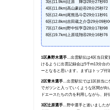
3区(11.9km)辻原 輝③28分27秒93
4区(11.8km)高山豪起④28分25秒72
5区(12.4km)尾熊迅斗②29分11秒91
6区(12.8km)吉田蔵之介③29分09秒0
7区(17.6km)野中恒亨③28分17秒98
8区(19.7km)上原琉翔④28分16秒76
1区鼻野木選手
…出雲駅伝は4区当日変
けるように出雲記録会は5千m13分台
ーとなると思います。まずはトップ付
2区青木選手
…出雲駅伝では1区担当に
でガツンと入っていくような区間が向
ドエースたちの力を利用しながら、好
3区辻原選手
…野中選手と迷いましたが