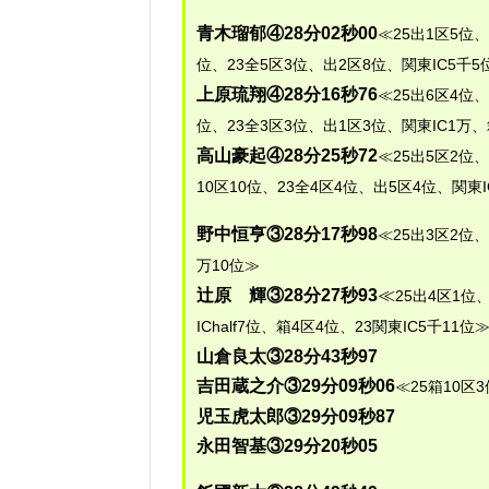
青木瑠郁④28分02秒00
≪25出1区5位
位、23全5区3位、出2区8位、関東IC5千5
上原琉翔④28分16秒76
≪25出6区4位、
位、23全3区3位、出1区3位、関東IC1万
高山豪起④28分25秒72
≪25出5区2位、
10区10位、23全4区4位、出5区4位、関東IC
野中恒亨③28分17秒98
≪25出3区2位、
万10位≫
辻原 輝③28分27秒93
≪
25出4区1位
IChalf7位、箱4区4位、23関東IC5千11位
山倉良太③28分43秒97
吉田蔵之介③29分09秒06
≪25箱10区
児玉虎太郎③29分09秒87
永田智基③29分20秒05