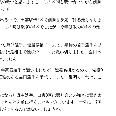
戦の最中と思いますし、この区間も競い合いながら優勝
います。
出る中で、出雲駅伝5区で優勝を決定づける走りをしま
、この時は繋ぎの4区でしたが、今年は攻めの4区の走
いだ尾熊選手。優勝候補チームで、期待の若手選手を起
選手は最後まで他校のエースと戦い切りました。全日本
しれません。
や1年髙石選手と迷いましたが、連覇も掛かるので、箱根9
走経験のある吉田選手を予想しました。復調できれば、こ
になった野中選手。出雲3区は競り合いの強さに驚きま
独でどんどん前に行くこともできています。十分に、7区
りができるのではないでしょうか。