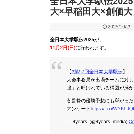
全日本大学駅伝202
大×早稲田大×創価大
2025/10/29
全日本大学駅伝2025
が、
11月2日(日)
に行われます。
【
#第57回全日本大学駅伝
】
大会事務局が出場チームに対し
強」と呼ばれている構図が浮か
各監督の優勝予想にも挙がっ
アンケート
https://t.co/WYKLJ
— 4years. (@4years_media)
Oc