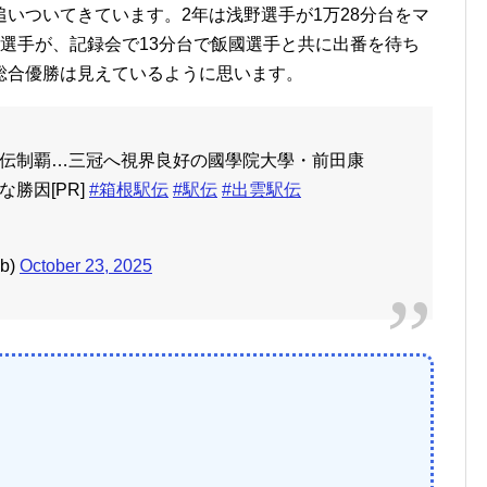
いついてきています。2年は浅野選手が1万28分台をマ
選手が、記録会で13分台で飯國選手と共に出番を待ち
総合優勝は見えているように思います。
伝制覇…三冠へ視界良好の國學院大學・前田康
勝因[PR]
#箱根駅伝
#駅伝
#出雲駅伝
b)
October 23, 2025