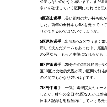
必要もないのかなと思います。まだ混
争いを確保していく区間になればと思
4区高山選手
…長い距離の方が持ち味が
した。前年の全日本も4区を走っていて
りができるのではないでしょうか。
5区尾熊選手
…出雲駅伝2区でうまく繋
用して沈んだチームもあった中、尾熊
の5区なら、もっと主役になれるかも
6区吉田選手
…28分台の2年浅野選手
区10区と比較的気温が高い区間で好
の区間でもかなり強いはずです。
7区野中選手
…一気に國學院大のエース
したが、昨年の全日本5区なんかは単
日本人記録を射程圏内にしていける走