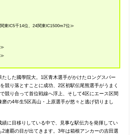
関東IC5千14位、24関東IC1500m7位≫
位≫
位≫
たした國學院大。1区青木選手がかけたロングスパー
ムを競り落とすことに成功、2区初駅伝尾熊選手がうまく
まで競り合って首位戦線へ浮上、そして4区にエース区間
錬磨の4年生5区高山・上原選手が悠々と逃げ切りまし
績に目移りしている中で、見事な駅伝力を発揮してい
も2連覇の目が出てきます。3年は箱根アンカーの吉田選