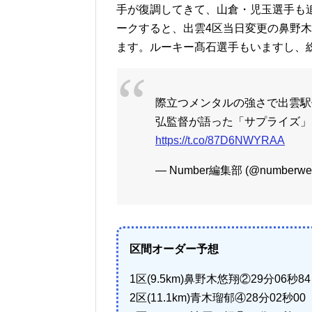
手が復調してきて、山倉・児玉選手も追
ークすると、出雲4区当日変更の鼻野木
ます。ルーキー髙石選手もいますし、
際立つメンタルの強さで出雲駅
弘監督が語った「サプライズ」な
https://t.co/87D6NWYRAA
— Number編集部 (@numberwe
区間オーダー予想
1区(9.5km)鼻野木悠翔②29分06秒84
2区(11.1km)青木瑠郁④28分02秒00