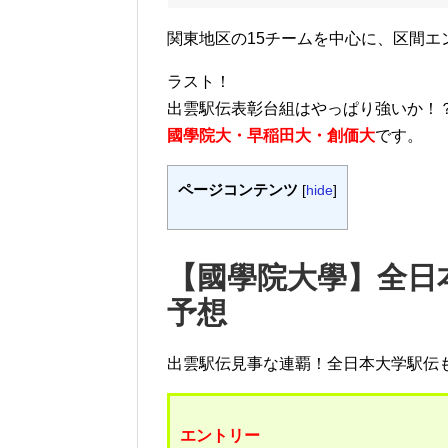
関東地区の15チームを中心に、区間
ラスト！
出雲駅伝表彰台組はやっぱり強いか！
國學院大・早稲田大・創価大
です。
ページコンテンツ
[
hide
]
【國學院大學】全日本
予想
出雲駅伝見事な連覇！全日本大学駅伝
エントリー