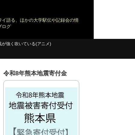
ワイ語る、ほかの大学駅伝や記録会の情
ブログ
風が強く吹いている(アニメ)
令和8年熊本地震寄付金