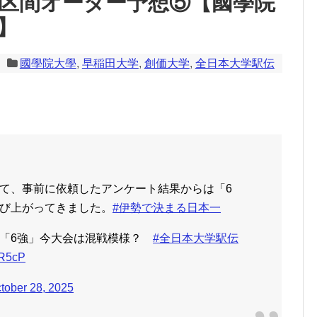
5区間オーダー予想⑤【國學院
】
國學院大學
,
早稲田大学
,
創価大学
,
全日本大学駅伝
て、事前に依頼したアンケート結果からは「6
び上がってきました。
#伊勢で決まる日本一
た「6強」今大会は混戦模様？
#全日本大学駅伝
QR5cP
tober 28, 2025