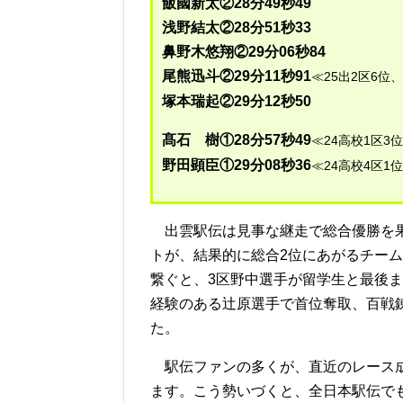
飯國新太②28分49秒49
浅野結太②28分51秒33
鼻野木悠翔②29分06秒84
尾熊迅斗②29分11秒91
≪25出2区6位、
塚本瑞起②29分12秒50
髙石 樹①28分57秒49
≪24高校1区3
野田顕臣①29分08秒36
≪24高校4区1
出雲駅伝は見事な継走で総合優勝を果
トが、結果的に総合2位にあがるチー
繋ぐと、3区野中選手が留学生と最後
経験のある辻原選手で首位奪取、百戦
た。
駅伝ファンの多くが、直近のレース成
ます。こう勢いづくと、全日本駅伝で