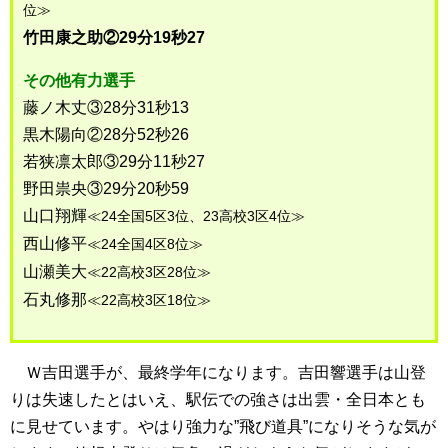
位≫
竹田康之助②29分19秒27
その他有力選手
藤ノ木丈③28分31秒13
黒木陽向②28分52秒26
若狭凛太郎③29分11秒27
野田祟央③29分20秒59
山口翔輝
≪24全国5区3位、23高校3区4位≫
西山修平
≪24全国4区8位≫
山瀬美大
≪22高校3区28位≫
石丸修那
≪22高校3区18位≫
Ｗ吉田選手が、最終学年になります。吉田響選手は山登
りは失速したとはいえ、駅伝での強さは出雲・全日本とも
に見せています。やはり強力な”飛び道具”になりそうな気が