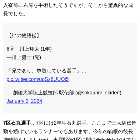
入寮前に右肩を手術したそうですが、そこから驚異的な成
長でした。
【絆の物語🎽】
6区 川上翔太 (1年)
―川上勇士 (兄)
『兄であり、尊敬している選手』…
pic.twitter.com/uoSz8UUOt5
— 創価大学陸上競技部 駅伝部 (@sokauniv_ekiden)
January 2, 2024
7区石丸選手
…7区には2年生石丸選手。ここまで三大駅伝皆
勤を続けているランナーでもあります。今年の箱根の後長
期離脱をしましたが、出雲駅伝1区に間に合わせただけでな