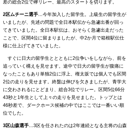
差の総合2位で襷リレー、最高のスタートを切ります。
2区ムチーニ選手
…今年加入した留学生。上級生の留学生が
いましたが、先述の問題で全日本駅伝から急遽出番が回っ
てきていました。全日本駅伝は、おそらく急遽出走だった
ことで、区間4位に留まりましたが、中2か月で箱根駅伝仕
様に仕上げてきていました。
すぐに日大の留学生ととともに2位争いをしながら、前を
追っていく構えを見せます。途中で日大の留学生が腹痛に
なったこともあり単独2位に浮上、権太坂では個人でも区間
2位の走りを見せます。終盤は伸びを欠きましたが、青学大
に交わされるにとどまり、総合3位でリレー。区間5位66分
43秒と1年生として上々の走りを見せました。トップとは
46秒差で、ダークホース候補の中ではここでは一番いい順
位でした。
3区山森選手
…3区を任されたのは2年連続となる主将の山森