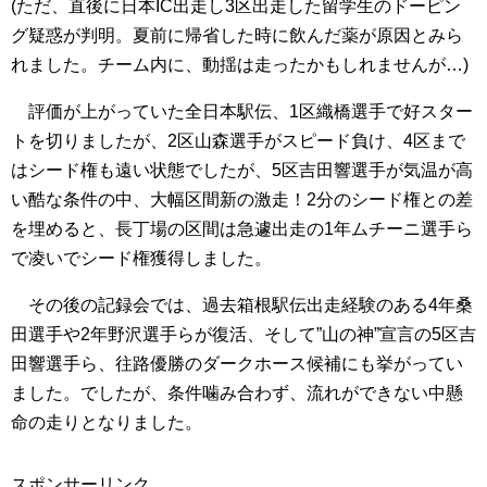
(ただ、直後に日本IC出走し3区出走した留学生のドーピン
グ疑惑が判明。夏前に帰省した時に飲んだ薬が原因とみら
れました。チーム内に、動揺は走ったかもしれませんが…)
評価が上がっていた全日本駅伝、1区織橋選手で好スター
トを切りましたが、2区山森選手がスピード負け、4区まで
はシード権も遠い状態でしたが、5区吉田響選手が気温が高
い酷な条件の中、大幅区間新の激走！2分のシード権との差
を埋めると、長丁場の区間は急遽出走の1年ムチーニ選手ら
で凌いでシード権獲得しました。
その後の記録会では、過去箱根駅伝出走経験のある4年桑
田選手や2年野沢選手らが復活、そして”山の神”宣言の5区吉
田響選手ら、往路優勝のダークホース候補にも挙がってい
ました。でしたが、条件噛み合わず、流れができない中懸
命の走りとなりました。
スポンサーリンク