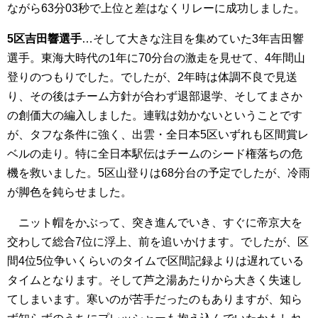
ながら63分03秒で上位と差はなくリレーに成功しました。
5区吉田響選手
…そして大きな注目を集めていた3年吉田響
選手。東海大時代の1年に70分台の激走を見せて、4年間山
登りのつもりでした。でしたが、2年時は体調不良で見送
り、その後はチーム方針が合わず退部退学、そしてまさか
の創価大の編入しました。連戦は効かないということです
が、タフな条件に強く、出雲・全日本5区いずれも区間賞レ
ベルの走り。特に全日本駅伝はチームのシード権落ちの危
機を救いました。5区山登りは68分台の予定でしたが、冷雨
が脚色を鈍らせました。
ニット帽をかぶって、突き進んでいき、すぐに帝京大を
交わして総合7位に浮上、前を追いかけます。でしたが、区
間4位5位争いくらいのタイムで区間記録よりは遅れている
タイムとなります。そして芦之湯あたりから大きく失速し
てしまいます。寒いのが苦手だったのもありますが、知ら