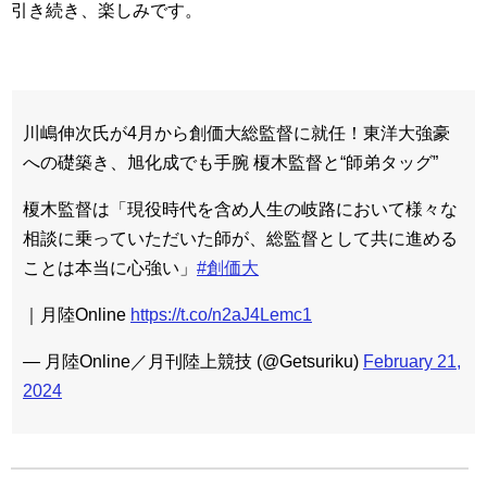
引き続き、楽しみです。
川嶋伸次氏が4月から創価大総監督に就任！東洋大強豪
への礎築き、旭化成でも手腕 榎木監督と“師弟タッグ”
榎木監督は「現役時代を含め人生の岐路において様々な
相談に乗っていただいた師が、総監督として共に進める
ことは本当に心強い」
#創価大
｜月陸Online
https://t.co/n2aJ4Lemc1
— 月陸Online／月刊陸上競技 (@Getsuriku)
February 21,
2024