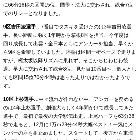
に66分16秒の区間15位、國學・法大に交わされ、総合7位
でのリレーとなりました。
9区吉田凌選手
…7番目でタスキを受けたのは3年吉田凌選
手。長い距離に強く1年時から箱根8区を担当、今年度は一
回り成長して出雲・全日本ともにアンカーを担当、早くか
ら9区を希望していました。序盤は区間一桁ペースで走りま
すが、権太坂以降リズムに乗れず、そこからじわじわ後
退。早大に交わされて総合8位、見た目10番目へ。個人とし
ても区間15位70分44秒は思った走りではなかったようで
す。
10区上杉選手
…中々流れが作れない中、アンカーを務める
のは4年上杉選手。創価大らしく4年間かけて成長してきた
選手で、最初で最後の大学駅伝出走。上尾ハーフを63分38
秒で走ると、12月に1万ｍ28分44秒大幅ベスト！一気にメ
ンバーの座を射止めました。スタートして、後方から東海