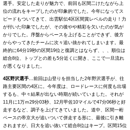
選手。安定した走りが魅力で、前回も区間二けたながら上
位の流れをキープしたのが印象的でした。今年になってス
ピードもついてきて、出雲駅伝4区区間賞レベルの走り！力
が付いた印象でしたが、その後やや精彩を欠いたのが気が
かりでした。序盤からペースを上げることができず、後方
からやってきたチームに次々追い抜かれてしまいます。最
終的に64分19秒の区間19位と復調とはならず、、、順位は
総合8位、トップとの差も5分近くに開き、ここで一旦流れ
が悪くなりました。
4区野沢選手
…前回は山登りを担当した2年野沢選手が、往
路主要区間の4区に。今年度は、ロードレースに何度も出場
するも、中々結果が出ない時期が続いていました。それが
11月に1万ｍ29分03秒、12月甲佐10マイルで47分06秒と好
走するなど、調子を上げてきていました。道中、区間一桁
ペースの帝京大が追いついて併走する形に、最後に引き離
されますが、日大を追い抜いて総合8位はキープ。区間15位