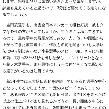
します。箱根山登りは気負い過ぎたような気がしますが、
課題も見えていると思うので、3分ほど縮めてくる走りにな
るでしょうか。
吉田凌選手も、出雲全日本アンカーで概ね好調、彼もタ
フな条件の方が強いでしょうか。年々強さは増してきてい
るので、最終学年の飛躍が楽しみの一人。他、中距離から
上がってきた濱口選手に、何度も名前を聞きつつも大学駅
伝に中々馴染みがない小暮選手のスピード組。さらに箱根
直前に1万ｍ28分31秒を出しながら、エントリー外となっ
た藤ノ木選手ら、また最後にもう一つ伸びそうな気配がい
る選手がいるのは注目ですね。
新3年生では三大駅伝皆勤を継続している石丸選手が中心
となってくるでしょうか。一定のスピードはありますの
で、ある程度どこの区間にも対応可能。出雲1区を走った時
以上の仕上がりがまた見れるかどうか。長い距離を中心に
力をつけている野沢選手は、2年連続往路を走っていますの