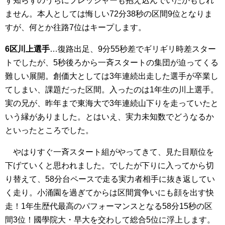
ず知らずのうちにプレッシャーも抱え込んでいたかもしれ
ません。本人としては悔しい72分38秒の区間9位となりま
すが、何とか往路7位はキープします。
6区川上選手
…復路出足、9分55秒差でギリギリ時差スター
トでしたが、5秒後ろから一斉スタートの集団が迫ってくる
難しい展開。創価大としては3年連続出走した選手が卒業し
てしまい、課題だった区間。入ったのは1年生の川上選手。
実の兄が、昨年まで東海大で3年連続山下りを走っていたと
いう縁がありました。とはいえ、実力未知数でどうなるか
といったところでした。
やはりすぐ一斉スタート組がやってきて、見た目順位を
下げていくと思われました。でしたが下りに入ってから切
り替えて、58分台ペースで走る実力者相手に抜き返してい
く走り。小涌園を過ぎてからは区間賞争いにも顔を出す快
走！1年生歴代最高のパフォーマンスとなる58分15秒の区
間3位！國學院大・早大を交わして総合5位に浮上します。