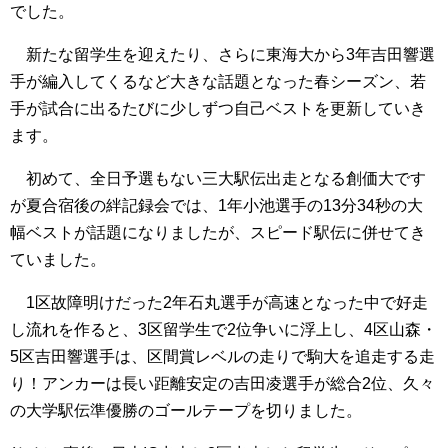
でした。
新たな留学生を迎えたり、さらに東海大から3年吉田響選
手が編入してくるなど大きな話題となった春シーズン、若
手が試合に出るたびに少しずつ自己ベストを更新していき
ます。
初めて、全日予選もない三大駅伝出走となる創価大です
が夏合宿後の絆記録会では、1年小池選手の13分34秒の大
幅ベストが話題になりましたが、スピード駅伝に併せてき
ていました。
1区故障明けだった2年石丸選手が高速となった中で好走
し流れを作ると、3区留学生で2位争いに浮上し、4区山森・
5区吉田響選手は、区間賞レベルの走りで駒大を追走する走
り！アンカーは長い距離安定の吉田凌選手が総合2位、久々
の大学駅伝準優勝のゴールテープを切りました。