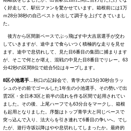
く好走して、駅伝ファンを驚かせています。箱根前には1万
ｍ28分38秒の自己ベストを出して調子を上げてきていまし
た。
後方から区間新ペースでぶっ飛ばす中大吉居選手が交わ
していきますが、途中まで食らいつく積極的な走りを見せ
ます。途中で息切れして、見た目6番目の集団に捕まります
が、そこで何とか堪え、混戦の中見た目8番目でリレー。63
分42秒の区間8位で総合5位はキープします。
8区小池選手
…秋口の記録会で、青学大の13分30秒台ラッ
シュのその前でゴールした1年生の小池選手。その勢いで出
雲2区・全日本3区と前半の流れを作る区間で起用されてい
ました。その後、上尾ハーフでも63分台をマークし、箱根
も起用となりました。序盤はトップ青学大と同じペースで
突っ込んで入り、法大らを引き連れて6番目の争いへ。でし
たが、遊行寺坂以降はやや息切れしてしまったか。最終的