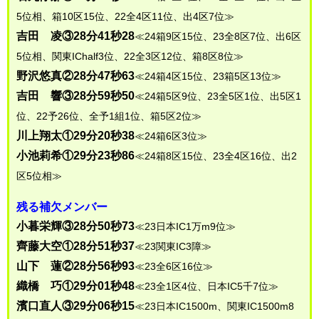
5位相、箱10区15位、22全4区11位、出4区7位≫
吉田 凌③28分41秒28
≪24箱9区15位、23全8区7位、出6区
5位相、関東IChalf3位、22全3区12位、箱8区8位≫
野沢悠真②28分47秒63
≪24箱4区15位、23箱5区13位≫
吉田 響③28分59秒50
≪24箱5区9位、23全5区1位、出5区1
位、22予26位、全予1組1位、箱5区2位≫
川上翔太①29分20秒38
≪24箱6区3位≫
小池莉希①29分23秒86
≪24箱8区15位、23全4区16位、出2
区5位相≫
残る補欠メンバー
小暮栄輝③28分50秒73
≪23日本IC1万m9位≫
齊藤大空①28分51秒37
≪23関東IC3障≫
山下 蓮②28分56秒93
≪23全6区16位≫
織橋 巧①29分01秒48
≪23全1区4位、日本IC5千7位≫
濱口直人③29分06秒15
≪23日本IC1500m、関東IC1500m8