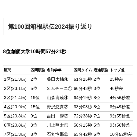
第100回箱根駅伝2024振り返り
8位創価大学10時間57分21秒
区間
区間順位
名前学年
区間タイム
通過順位
トップ差
1区(21.3㎞)
2位
桑田大輔④
61分25秒
2位
23秒差
2区(23.1㎞)
5位
S.ムチーニ①
66分43秒
3位
46秒差
3区(21.4㎞)
19位
山森龍暁④
64分19秒
8位
4分56秒差
4区(20.9㎞)
15位
野沢悠真②
63分03秒
8位
6分49秒差
5区(20.8㎞)
9位
吉田 響③
72分38秒
7位
9分55秒差
6区(20.8㎞)
3位
川上翔太①
58分15秒
5位
9分56秒差
7区(21.3㎞)
8位
石丸惇那②
63分42秒
5位
10分52秒差