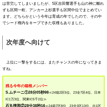
は苦労してしまいましたが、5区吉田響選手も山の神に離れ
ずも区間一桁、アンカー上杉選手も区間中位でまとめてい
ます。どちらかという今年は育成の年でしたので、その中
でシード権内をキープできた収穫もありました。
次年度へ向けて
上位に一撃をするには、またチャンスの年になってきま
すね。
残る今年の箱根メンバー
S.ムチーニ①28分05秒98
≪24箱2区5位、23全7区4位、日本
IC1万3位、関東IC5千2位≫
石丸惇那②28分38秒16
≪24箱7区8位、23全3区13位、出1区