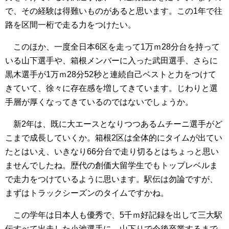
で、その経験は得難いものがあると思います。この1年で往
路を区間一桁で走る力をつけたい。
このほか、一度全日本6区を走って1万ｍ28分台を持って
いる山下選手や、箱根メンバーに入った武田選手、さらに
黒木選手が1万ｍ28分52秒と連続自己ベストと力をつけて
きていて、徐々に存在感を増してきています。じわりと選
手層が厚くなってきているのではないでしょうか。
新2年は、既に大エースとなりつつあるムチーニ選手がど
こまで成長していくか。箱根2区は全体的にタイムが出てい
たとはいえ、いきなり66分台で走り切るとはちょっと思い
ませんでしたね。歴代の創価大留学生でもトップレベルま
で走力をつけているように思います。駅伝は勿論ですが、
まずはトラックシーズンのタイムですかね。
この学年は日本人も優秀で、5千ｍ好記録を出して三大駅
伝すべて出走した小池選手に、山下りで今後卒業するまで