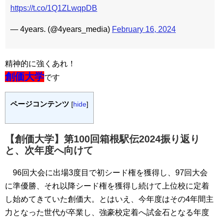
https://t.co/1Q1ZLwqpDB
— 4years. (@4years_media)
February 16, 2024
精神的に強くあれ！
創価大学
です
ページコンテンツ
[
hide
]
【創価大学】第100回箱根駅伝2024振り返り
と、次年度へ向けて
96回大会に出場3度目で初シード権を獲得し、97回大会
に準優勝、それ以降シード権を獲得し続けて上位校に定着
し始めてきていた創価大。とはいえ、今年度はその4年間主
力となった世代が卒業し、強豪校定着へ試金石となる年度