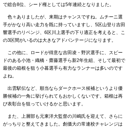
で総合8位、シード権としては5年連続となりました。
色々ありましたが、来期はチャンスですね。ムチーニ選
手がかなり高い走力を既に持っていますし、5区山登り吉田
響選手のリベンジ、6区川上選手の下り適正を考えると、こ
の3区間がいるのは大きなアドバンテージになります。
この他に、ロードが得意な吉田凌・野沢選手に、スピー
ドのある小池・織橋・齋藤選手ら新2年生組、そして最初で
最後の箱根を狙う小暮選手ら有力なランナーは多いのです
よね。
出雲駅伝など、順当ならダークホース候補というより優
勝候補の一角に挙げられてもおかしくないです。箱根は再
び表彰台を狙っていけるかと思います。
また、上層部も元東洋大監督の川嶋氏を迎えて、さらに
がっちりと整えてきました。創価大の常連校チャレンジは