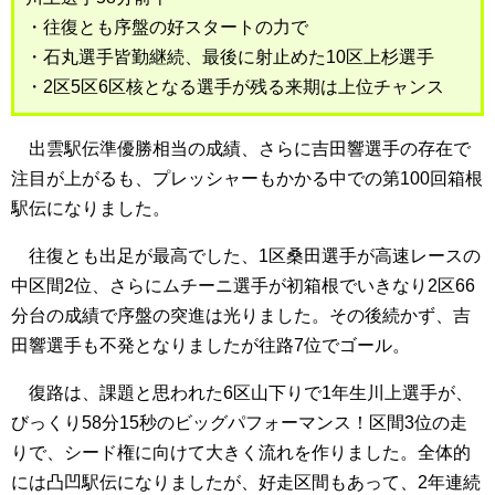
・往復とも序盤の好スタートの力で
・石丸選手皆勤継続、最後に射止めた10区上杉選手
・2区5区6区核となる選手が残る来期は上位チャンス
出雲駅伝準優勝相当の成績、さらに吉田響選手の存在で
注目が上がるも、プレッシャーもかかる中での第100回箱根
駅伝になりました。
往復とも出足が最高でした、1区桑田選手が高速レースの
中区間2位、さらにムチーニ選手が初箱根でいきなり2区66
分台の成績で序盤の突進は光りました。その後続かず、吉
田響選手も不発となりましたが往路7位でゴール。
復路は、課題と思われた6区山下りで1年生川上選手が、
びっくり58分15秒のビッグパフォーマンス！区間3位の走
りで、シード権に向けて大きく流れを作りました。全体的
には凸凹駅伝になりましたが、好走区間もあって、2年連続