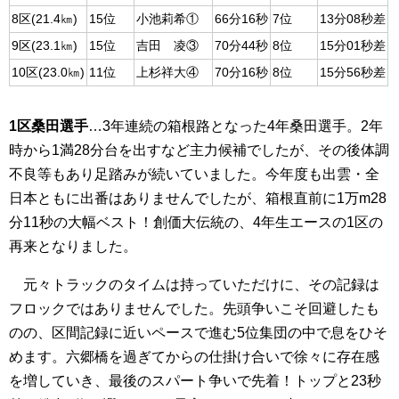
8区(21.4㎞)
15位
小池莉希①
66分16秒
7位
13分08秒差
9区(23.1㎞)
15位
吉田 凌③
70分44秒
8位
15分01秒差
10区(23.0㎞)
11位
上杉祥大④
70分16秒
8位
15分56秒差
1区桑田選手
…3年連続の箱根路となった4年桑田選手。2年
時から1満28分台を出すなど主力候補でしたが、その後体調
不良等もあり足踏みが続いていました。今年度も出雲・全
日本ともに出番はありませんでしたが、箱根直前に1万m28
分11秒の大幅ベスト！創価大伝統の、4年生エースの1区の
再来となりました。
元々トラックのタイムは持っていただけに、その記録は
フロックではありませんでした。先頭争いこそ回避したも
のの、区間記録に近いペースで進む5位集団の中で息をひそ
めます。六郷橋を過ぎてからの仕掛け合いで徐々に存在感
を増していき、最後のスパート争いで先着！トップと23秒