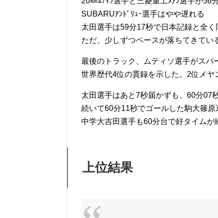
20㎞ﾑﾃｨｿ選手と三菱重工ﾒｱﾝ選手が56
SUBARUｱﾝﾄﾞﾘｭｰ選手はやや遅れる
太田選手は59分17秒で日本記録と全
ただ、少しずつペースが落ちてきてい
最後のトラック、ムティソ選手がスパ
世界歴代4位の貫録を示した。2位メヤ
太田選手はあと7秒届かずも、60分07
続いて60分11秒でゴールした駒大篠
中学大吉田選手も60分台で好タイムが
上位結果