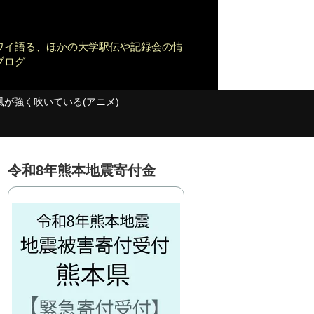
ワイ語る、ほかの大学駅伝や記録会の情
ブログ
風が強く吹いている(アニメ)
令和8年熊本地震寄付金