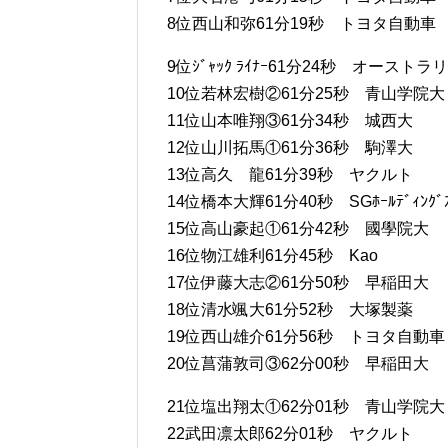
8位西山和弥61分19秒 トヨタ自動車
9位ｼﾞｬｯｸ ﾗｲﾅｰ61分24秒 オーストラ
10位若林宏樹②61分25秒 青山学院大
11位山本唯翔③61分34秒 城西大
12位山川拓馬①61分36秒 駒澤大
13位高久 龍61分39秒 ヤクルト
14位橋本大輝61分40秒 SGﾎｰﾙﾃﾞｨﾝｸﾞ
15位高山豪起①61分42秒 國學院大
16位物江雄利61分45秒 Kao
17位伊藤大志②61分50秒 早稲田大
18位清水颯大61分52秒 大塚製薬
19位西山雄介61分56秒 トヨタ自動車
20位菖蒲敦司③62分00秒 早稲田大
21位塩出翔太①62分01秒 青山学院大
22武田凛太郎62分01秒 ヤクルト