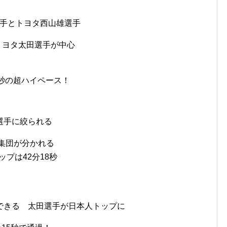
選手とトヨタ西山雄選手
とトヨタ太田選手が中心
56秒の超ハイペース！
選手に絞られる
に集団が分かれる
ップは42分18秒
、
できる 太田選手が日本人トップに