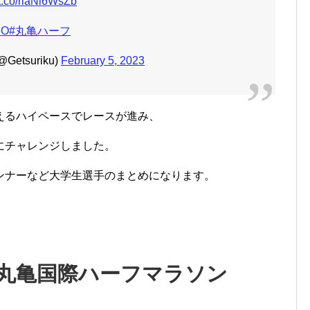
/t.co/rlaNi6WsZb
3O
#丸亀ハーフ
etsuriku)
February 5, 2023
えるハイペースでレースが進み、
にチャレンジしました。
ンナーなど大学生選手のまとめになります。
川丸亀国際ハーフマラソン