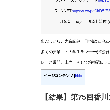
ランナーズアップデート
https:/
RUNNET
https://t.co/pcOkD5fE
— 月陸Online／月刊陸上競技 (@G
出だしから、大会記録・日本記録が狙
多くの実業団・大学生ランナーが記録
レース展開、上位、そして箱根駅伝ラ
ページコンテンツ
[
hide
]
【結果】第75回香