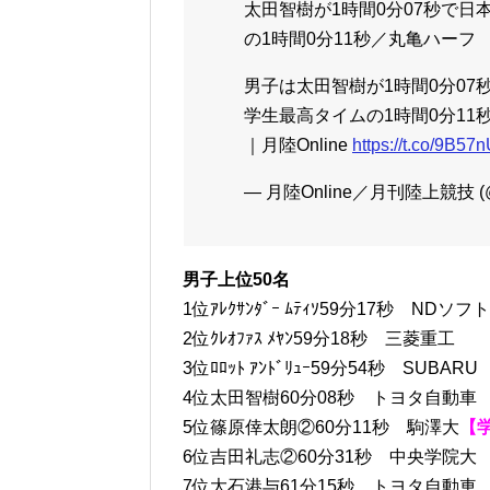
太田智樹が1時間0分07秒で
の1時間0分11秒／丸亀ハーフ
男子は太田智樹が1時間0分0
学生最高タイムの1時間0分11
｜月陸Online
https://t.co/9B5
— 月陸Online／月刊陸上競技 (@G
男子上位50名
1位ｱﾚｸｻﾝﾀﾞｰ ﾑﾃｨｿ59分17秒 NDソフト
2位ｸﾚｵﾌｧｽ ﾒﾔﾝ59分18秒 三菱重工
3位ﾛﾛｯﾄ ｱﾝﾄﾞﾘｭｰ59分54秒 SUBARU
4位太田智樹60分08秒 トヨタ自動車
5位篠原倖太朗②60分11秒 駒澤大
【
6位吉田礼志②60分31秒 中央学院大
7位大石港与61分15秒 トヨタ自動車