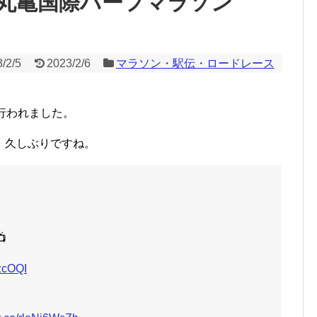
川丸亀国際ハーフマラソン
/2/5
2023/2/6
マラソン・駅伝・ロードレース
行われました。
、久しぶりですね。

NzcOQI