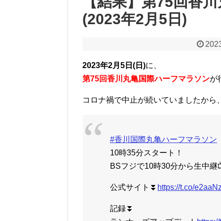
【結果】第75回香
(2023年2月5日)
2023
2023年2月5日(日)
に、
第75回香川丸亀国際ハーフマラソン
が
コロナ禍で中止が続いていましたから
#香川国際丸亀ハーフマラソン
10時35分スタート！
BSフジで10時30分から生中継
公式サイト⏬
https://t.co/e2aa
記録⏬