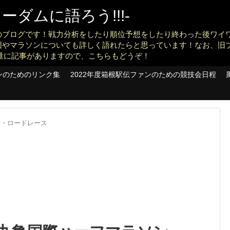
ダムに語ろう!!!-
のブログです！戦力分析をしたり順位予想をしたり終わった後ワイ
団やマラソンについても詳しく語れたらと思っています！なお、旧
konankit)も大量に記事がありますので、こちらもどうぞ！
ンのためのリンク集
2022年度箱根駅伝ファンのための競技会日程
伝・ロードレース