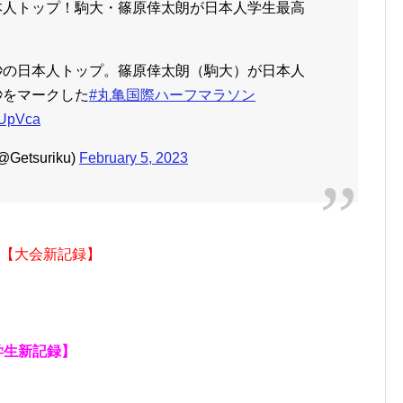
日本人トップ！駒大・篠原倖太朗が日本人学生最高
7秒の日本人トップ。篠原倖太朗（駒大）が日本人
秒をマークした
#丸亀国際ハーフマラソン
7nUpVca
etsuriku)
February 5, 2023
【大会新記録】
学生新記録】