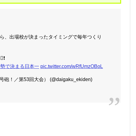
ら、出場校が決まったタイミングで毎年つくり
❗️
伊勢で決まる日本一
pic.twitter.com/wRfUmzOBoL
／第53回大会） (@daigaku_ekiden)