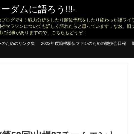
ダムに語ろう!!!-
のブログです！戦力分析をしたり順位予想をしたり終わった後ワイ
団やマラソンについても詳しく語れたらと思っています！なお、旧
konankit)も大量に記事がありますので、こちらもどうぞ！
ンのためのリンク集
2022年度箱根駅伝ファンのための競技会日程