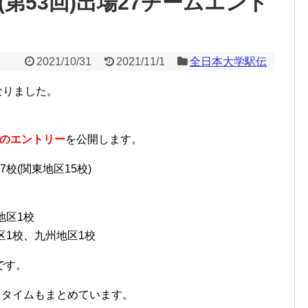
(第53回)出場27チームエント
2021/10/31
2021/11/1
全日本大学駅伝
なりました。
ムのエントリー
を公開します。
校(関東地区15校)
地区1校
区1校、九州地区1校
です。
ストタイムもまとめています。