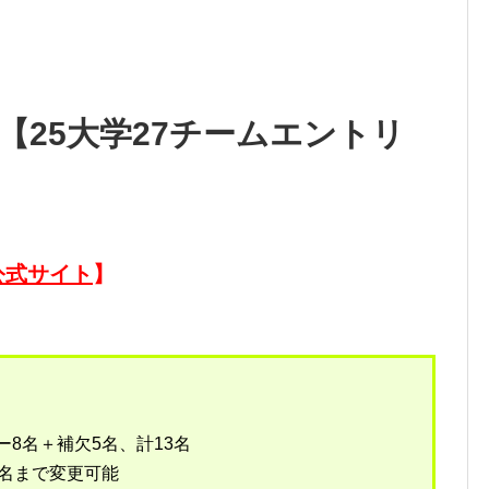
1【25大学27チームエントリ
公式サイト
】
リー8名＋補欠5名、計13名
大3名まで変更可能