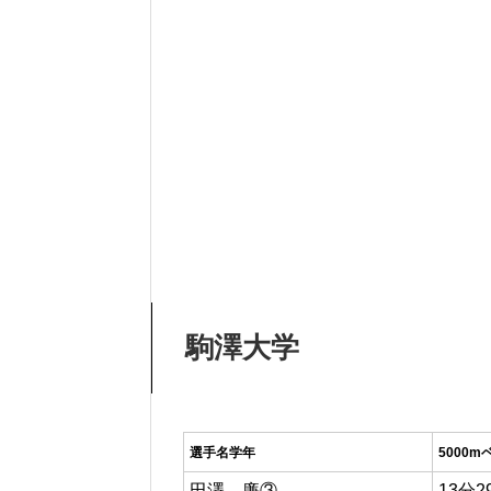
駒澤大学
選手名学年
5000m
田澤 廉③
13分2