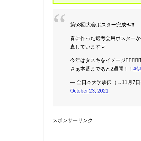
第53回大会ポスター完成📢❗️❗️
春に作った選考会用ポスターか
直しています💡
今年はタスキをイメージ🏃‍♂️🏃‍♂️🏃‍♂️
さぁ本番まであと2週間！！
#
— 全日本大学駅伝（→11月7日号砲！
October 23, 2021
スポンサーリンク