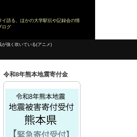
ワイ語る、ほかの大学駅伝や記録会の情
ブログ
風が強く吹いている(アニメ)
令和8年熊本地震寄付金