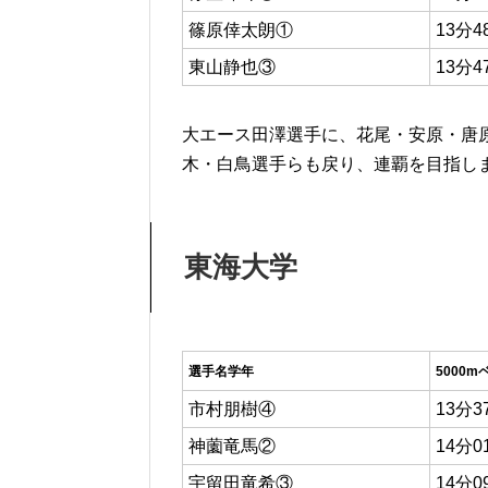
篠原倖太朗①
13分4
東山静也③
13分4
大エース田澤選手に、花尾・安原・唐
木・白鳥選手らも戻り、連覇を目指し
東海大学
選手名学年
5000m
市村朋樹④
13分3
神薗竜馬②
14分0
宇留田竜希③
14分0