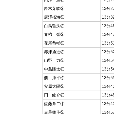
鈴木芽吹②
13分2
唐澤拓海②
13分3
白鳥哲汰②
13分4
青柿 響②
13分4
花尾恭輔②
13分5
赤津勇進②
13分5
山野 力③
13分5
中島隆太③
13分5
佃 康平④
13分5
安原太陽②
13分4
円 健介③
13分4
佐藤条二①
13分4
赤星雄斗②
13分5