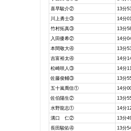
喜早駿介②
13分5
川上勇士③
14分0
竹村拓真③
13分5
入田優希②
14分0
本間敬大④
13分5
吉富裕太④
14分1
松崎咲人③
14分1
佐藤俊輔③
13分5
五十嵐喬信①
14分0
佐伯陽生②
13分5
水野龍志①
14分1
溝口 仁②
13分4
長田駿佑④
13分5