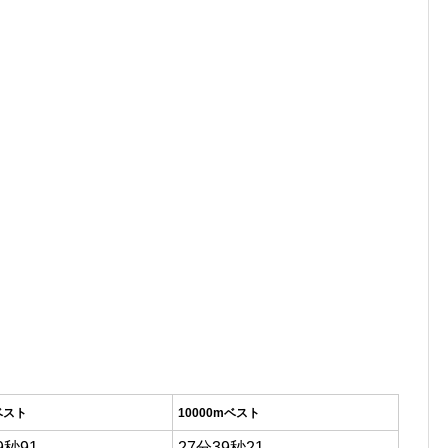
ベスト
10000mベスト
9秒91
27分39秒21