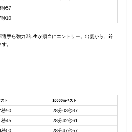
8秒57
7秒10
原選手ら強力2年生が順当にエントリー。出雲から、鈴
ます。
ベスト
10000mベスト
7秒50
28分03秒37
1秒45
28分42秒61
9秒00
28分47秒57