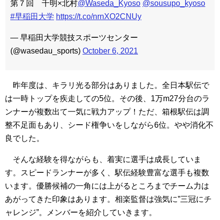
第７回 千明×北村
@Waseda_Kyoso
@sousupo_kyoso
#早稲田大学
https://t.co/nrnXO2CNUy
— 早稲田大学競技スポーツセンター
(@wasedau_sports)
October 6, 2021
昨年度は、キラリ光る部分はありました。全日本駅伝で
は一時トップを疾走しての5位。その後、1万m27分台のラ
ンナーが複数出て一気に戦力アップ！ただ、箱根駅伝は調
整不足面もあり、シード権争いをしながら6位。やや消化不
良でした。
そんな経験を得ながらも、着実に選手は成長していま
す。スピードランナーが多く、駅伝経験豊富な選手も複数
います。優勝候補の一角には上がるところまでチーム力は
あがってきた印象はあります。相楽監督は強気に”三冠にチ
ャレンジ”。メンバーを紹介していきます。