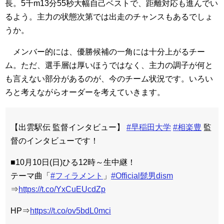
長。5千m13分55秒大幅自己ベストで、距離対応も進んでい
るよう。主力の状態次第では出走のチャンスもあるでしょ
うか。
メンバー的には、優勝候補の一角には十分上がるチー
ム。ただ、選手層は厚いほうではなく、主力の調子が何と
も言えない部分があるのが、今のチーム状況です。いろい
ろと考えながらオーダーを考えていきます。
【出雲駅伝 監督インタビュー】
#早稲田大学
#相楽豊
監
督のインタビューです！
■10月10日(日)ひる12時～生中継！
テーマ曲「
#フィラメント
」
#Official髭男dism
⇒
https://t.co/YxCuEUcdZp
HP⇒
https://t.co/ov5bdL0mci