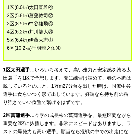
1区(8.0㎞)太田直希④
2区(5.8㎞)菖蒲敦司②
3区(8.5㎞)中谷雄飛④
4区(6.2㎞)井川龍人③
5区(6.4㎞)伊藤大志①
6区(10.2㎞)千明龍之佑④
1区太田選手
…いろいろ考えて、高い走力と安定感を誇る太
田選手を1区で予想します。夏に練習は詰めて、春の不調は
脱しているとのこと。1万m27分台を出した時は、同僚中谷
選手に食らいつく形で出しています。好調なら持ち前の粘
り強さでいい位置で繋げるはずです。
2区菖蒲選手
…今季の成長株の菖蒲選手を、最短区間ながら
重要な2区に抜擢します。非常にスピードはありますし、ラ
ストの爆発力も高い選手。順当なら混戦の中での出走にな