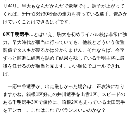
リギリ。早大もなんだかんだで豪華です。調子が上がって
くれば、5千m13分30秒台の走力を持っている選手。畳みか
けていくことはできるはずです。
6区千明選手
…とはいえ、駒大を初めライバル校は非常に強
力。早大時代が順当に行っていても、他校とどういう位置
関係でタスキが渡るかは分かりません。それならば、今季
ずっと順調に練習を詰めて結果を残している千明主将に最
後を任せるのが順当と見ます。いい順位でゴールできれ
ば。
一応中谷選手が、出走厳しかった場合は、正攻法になり
ますかね。箱根1区好走の井川選手を出雲1区、スピードの
ある千明選手3区で優位に、箱根2区も走っている太田選手
をアンカー。これはこれでバランスいいのかな？