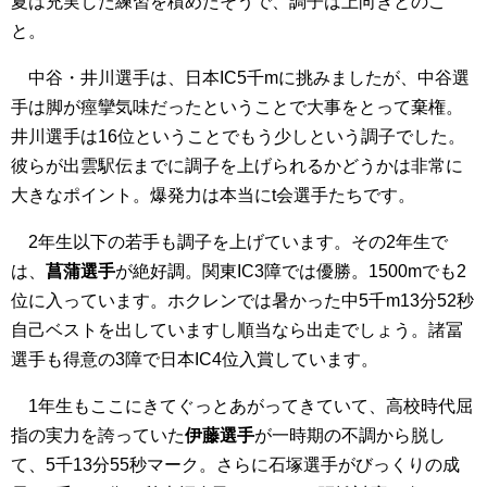
夏は充実した練習を積めたそうで、調子は上向きとのこ
と。
中谷・井川選手は、日本IC5千mに挑みましたが、中谷選
手は脚が痙攣気味だったということで大事をとって棄権。
井川選手は16位ということでもう少しという調子でした。
彼らが出雲駅伝までに調子を上げられるかどうかは非常に
大きなポイント。爆発力は本当にt会選手たちです。
2年生以下の若手も調子を上げています。その2年生で
は、
菖蒲選手
が絶好調。関東IC3障では優勝。1500mでも2
位に入っています。ホクレンでは暑かった中5千m13分52秒
自己ベストを出していますし順当なら出走でしょう。諸冨
選手も得意の3障で日本IC4位入賞しています。
1年生もここにきてぐっとあがってきていて、高校時代屈
指の実力を誇っていた
伊藤選手
が一時期の不調から脱し
て、5千13分55秒マーク。さらに石塚選手がびっくりの成