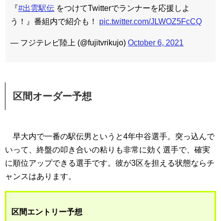
『
#出雲駅伝
をつけてTwitterでランナーを応援しよ
う！』番組内で紹介も！
pic.twitter.com/JLWOZ5FcCQ
— フジテレビ陸上 (@fujitvrikujo)
October 6, 2021
区間オーダー予想
早大内で一番の駅伝男というと4年中谷選手。突っ込んで
いって、終盤の叩き合いの粘りも非常に効く選手で、確実
に順位アップできる選手です。彼が3区を担える状態ならチ
ャンスはあります。
区間エントリー予想