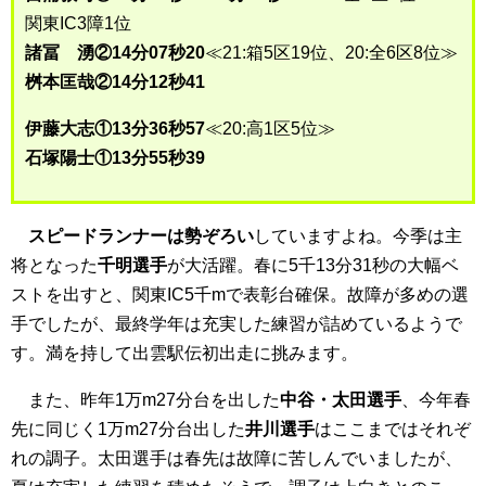
関東IC3障1位
諸冨 湧②14分07秒20
≪21:箱5区19位、20:全6区8位≫
桝本匡哉②14分12秒41
伊藤大志①13分36秒57
≪20:高1区5位≫
石塚陽士①13分55秒39
スピードランナーは勢ぞろい
していますよね。今季は主
将となった
千明選手
が大活躍。春に5千13分31秒の大幅ベ
ストを出すと、関東IC5千mで表彰台確保。故障が多めの選
手でしたが、最終学年は充実した練習が詰めているようで
す。満を持して出雲駅伝初出走に挑みます。
また、昨年1万m27分台を出した
中谷・太田選手
、今年春
先に同じく1万m27分台出した
井川選手
はここまではそれぞ
れの調子。太田選手は春先は故障に苦しんでいましたが、