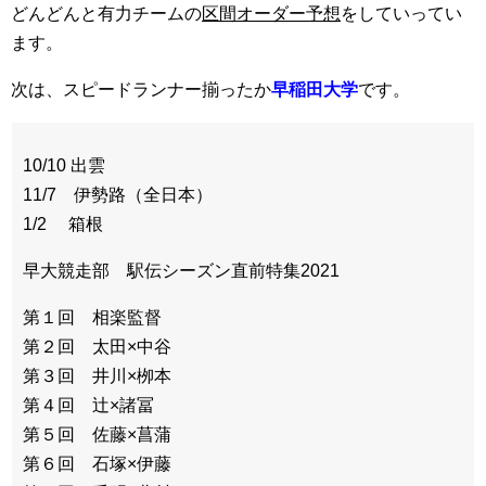
どんどんと有力チームの
区間オーダー予想
をしていってい
ます。
次は、スピードランナー揃ったか
早稲田大学
です。
10/10 出雲
11/7 伊勢路（全日本）
1/2 箱根
早大競走部 駅伝シーズン直前特集2021
第１回 相楽監督
第２回 太田×中谷
第３回 井川×栁本
第４回 辻×諸冨
第５回 佐藤×菖蒲
第６回 石塚×伊藤