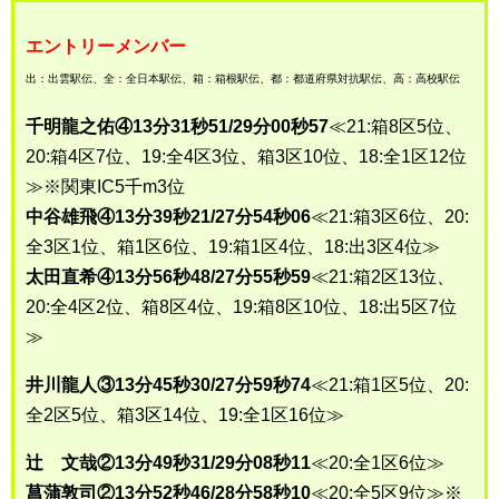
エントリーメンバー
出：出雲駅伝、全：全日本駅伝、箱：箱根駅伝、都：都道府県対抗駅伝、高：高校駅伝
千明龍之佑④13分31秒51/29分00秒57
≪21:箱8区5位、
20:箱4区7位、19:全4区3位、箱3区10位、18:全1区12位
≫※関東IC5千m3位
中谷雄飛④13分39秒21/27分54秒06
≪21:箱3区6位、20:
全3区1位、箱1区6位、19:箱1区4位、18:出3区4位≫
太田直希④13分56秒48/27分55秒59
≪21:箱2区13位、
20:全4区2位、箱8区4位、19:箱8区10位、18:出5区7位
≫
井川龍人③13分45秒30/27分59秒74
≪21:箱1区5位、20:
全2区5位、箱3区14位、19:全1区16位≫
辻 文哉②13分49秒31/29分08秒11
≪20:全1区6位≫
菖蒲敦司②13分52秒46/28分58秒10
≪20:全5区9位≫※