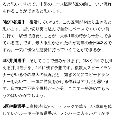
ると思いますので、中盤のエース区間3区の前に、いい流れ
を作ることができると思います。
3区中谷選手
…復活していれば、この区間がやはり生きると
思います。思い切り突っ込んで自分にペースでぐいぐい前
に行く、駅伝で必要なことが、大学1年の時から十分にでき
ている選手です。最大限生かされたのが前年の全日本3区で
すね。一気に優位な態勢に持っていくことができるか。
4区井川選手
…そしてここで畳みかけます。1区や2区でも担
える井川選手を、4区に残す予想です。複数人スピードラン
ナーがいる今の早大の状況だと、繋ぎ区間にスピードラン
ナーをおいて、一気に勝負をかける作戦はアリだと思いま
す。日本ICで不完全燃焼だった分、ここで一発決めてもら
うのはいかがでしょう。
5区伊藤選手
…高校時代から、トラックで華々しい成績を残
していたルーキー伊藤選手が、メンバーに入るかどうかギ