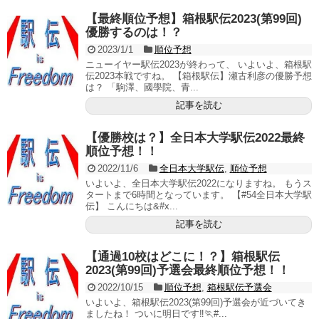
【最終順位予想】箱根駅伝2023(第99回)
優勝するのは！？
2023/1/1
順位予想
ニューイヤー駅伝2023が終わって、 いよいよ、箱根駅
伝2023本戦ですね。 【箱根駅伝】瀬古利彦の優勝予想
は？ 「駒澤、國學院、青...
記事を読む
【優勝校は？】全日本大学駅伝2022最終
順位予想！！
2022/11/6
全日本大学駅伝
,
順位予想
いよいよ、全日本大学駅伝2022になりますね。 もうス
タートまで6時間となっています。 【#54全日本大学駅
伝】 こんにちは&#x...
記事を読む
【通過10校はどこに！？】箱根駅伝
2023(第99回)予選会最終順位予想！！
2022/10/15
順位予想
,
箱根駅伝予選会
いよいよ、箱根駅伝2023(第99回)予選会が近づいてき
ましたね！ ついに明日です‼️🏃#...