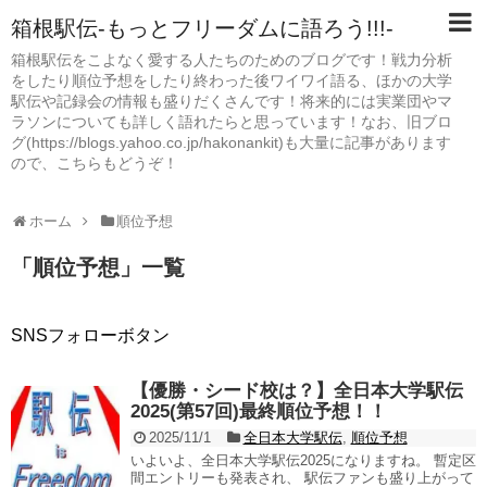
箱根駅伝-もっとフリーダムに語ろう!!!-
箱根駅伝をこよなく愛する人たちのためのブログです！戦力分析
をしたり順位予想をしたり終わった後ワイワイ語る、ほかの大学
駅伝や記録会の情報も盛りだくさんです！将来的には実業団やマ
ラソンについても詳しく語れたらと思っています！なお、旧ブロ
グ(https://blogs.yahoo.co.jp/hakonankit)も大量に記事があります
ので、こちらもどうぞ！
ホーム
順位予想
「
順位予想
」
一覧
SNSフォローボタン
【優勝・シード校は？】全日本大学駅伝
2025(第57回)最終順位予想！！
2025/11/1
全日本大学駅伝
,
順位予想
いよいよ、全日本大学駅伝2025になりますね。 暫定区
間エントリーも発表され、 駅伝ファンも盛り上がって