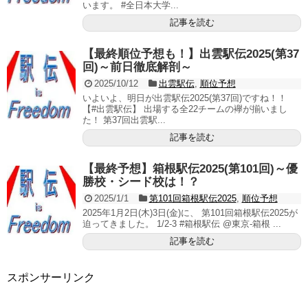
います。 #全日本大学...
記事を読む
【最終順位予想も！】出雲駅伝2025(第37
回)～前日徹底解剖～
2025/10/12
出雲駅伝
,
順位予想
いよいよ、明日が出雲駅伝2025(第37回)ですね！！
【#出雲駅伝】 出場する全22チームの襷が揃いまし
た！ 第37回出雲駅...
記事を読む
【最終予想】箱根駅伝2025(第101回)～優
勝校・シード校は！？
2025/1/1
第101回箱根駅伝2025
,
順位予想
2025年1月2日(木)3日(金)に、 第101回箱根駅伝2025が
迫ってきました。 1/2-3 #箱根駅伝 @東京-箱根 ...
記事を読む
スポンサーリンク