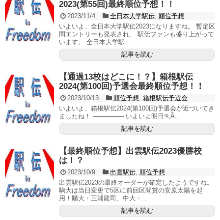
2023(第55回)最終順位予想！！
2023/11/4
全日本大学駅伝
,
順位予想
いよいよ、全日本大学駅伝2023になりますね。 暫定区
間エントリーも発表され、 駅伝ファンも盛り上がって
います。 全日本大学駅...
記事を読む
【通過13校はどこに！？】箱根駅伝
2024(第100回)予選会最終順位予想！！
2023/10/13
順位予想
,
箱根駅伝予選会
いよいよ、箱根駅伝2024(第100回)予選会が近づいてき
ましたね！ ─────── いよいよ明日🏃Ȁ...
記事を読む
【最終順位予想】出雲駅伝2023優勝校
は！？
2023/10/9
出雲駅伝
,
順位予想
出雲駅伝2023の最終オーダーが確定したようですね。
駒大は当日変更で5区に前回区間賞の安原太陽を起
用！順大・三浦龍司、中大・...
記事を読む