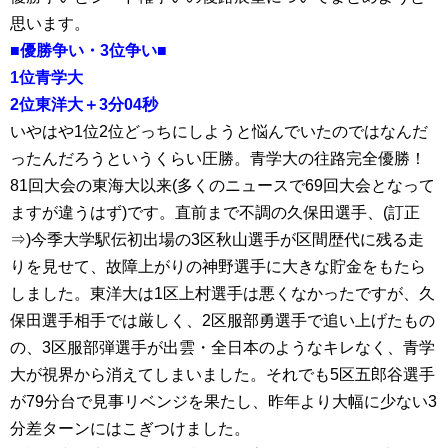
思います。
■優勝争い・3位争い■
1位青学大
2位東洋大＋3分04秒
いやはや1位2位どっちにしようと悩んでいたのではなんだ
ったんだろうというくらい圧勝。青学大の往路完全優勝！
81回大会の東海大以来(多くのニュースで69回大会となって
ますが違うはず)です。直前まで不調の久保田選手、(訂正
⇒)今季大学駅伝初出場の3区秋山選手が区間歴代に残る走
りを見せて、故障上がりの神野選手に大きな貯金をもたら
しました。東洋大は1区上村選手は悪くなかったですが、久
保田選手相手では厳しく、2区服部勇選手で追い上げたもの
の、3区服部弾選手が出雲・全日本のようなキレなく、青学
大が視界から消えてしまいました。それでも5区五郎谷選手
が79分台で見事リベンジを果たし、昨年より大幅に少ない3
分差ターンにはこぎつけました。