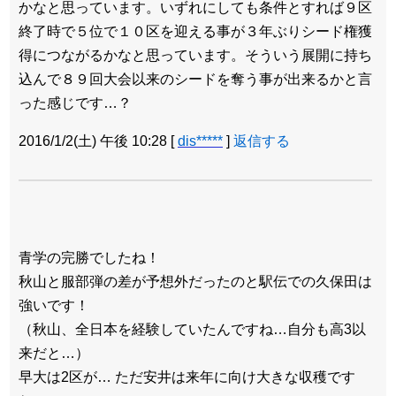
かなと思っています。いずれにしても条件とすれば９区
終了時で５位で１０区を迎える事が３年ぶりシード権獲
得につながるかなと思っています。そういう展開に持ち
込んで８９回大会以来のシードを奪う事が出来るかと言
った感じです…？
2016/1/2(土) 午後 10:28
[
dis*****
]
返信する
青学の完勝でしたね！
秋山と服部弾の差が予想外だったのと駅伝での久保田は
強いです！
（秋山、全日本を経験していたんですね…自分も高3以
来だと…）
早大は2区が… ただ安井は来年に向け大きな収穫です