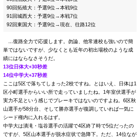
90回拓殖大：予選9位→本戦9位
91回城西大：予選9位→本戦7位
92回東国大：予選9位→現在、往路12位
…復路全力で応援します。勿論、他常連校も強いので簡
単ではないですが、少なくとも近年の初出場校のような成
績にはならなさそうだ。
13位日体大+30秒差
14位中学大+37秒差
ここは5区で落ちてしまった2校ですね。とはいえ、日体は1
区小町選手からいい所で走っていましたね。1年室伏選手が
実力不足という感じでブレーキではないのですよね。6区秋
山選手が58分台、そして勝亦選手が復調していれば一気に
シード権内に入れるはず。
中学大は潰滝・塩谷選手の活躍で4区終了時で5位だったの
ですが、5区山本選手が脱水症状で急降下。ただ、14位なが