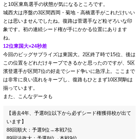
と10区東島選手の状態が気になるところです。
城西大は序盤の3区間西岡・菊地・高橋選手がこれだけいい
とは思いませんでしたね。復路は菅選手など粒ぞろいな印
象です。初の連続シード権が手にかかる位置にあります
ね。
12位東国大+24秒差
今回のビッグサプライズは東国大。2区終了時で15位、後は
この位置をどれだけキープできるかと思ったのですが、5区
濱登選手が区間7位の好走でシード争いに急浮上。ここまで
は非常に良い流れをキープし、復路もひとまず10区間駒は
揃っています。
また、こんなデータも
【過去4年、予選8位以下から必ずシード権獲得校が出て
います】
88回順大：予選9位→本戦7位
89回法政大：予選8位→本戦9位