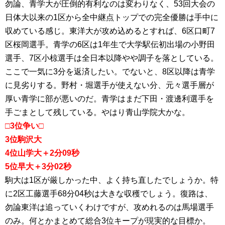
勿論、青学大が圧倒的有利なのは変わりなく、53回大会の
日体大以来の1区から全中継点トップでの完全優勝は手中に
収めている感じ。東洋大が攻め込めるとすれば、6区口町7
区桜岡選手。青学の6区は1年生で大学駅伝初出場の小野田
選手、7区小椋選手は全日本以降やや調子を落としている。
ここで一気に3分を返済したい。でないと、8区以降は青学
に見劣りする。野村・堀選手が使えない分、元々選手層が
厚い青学に部が悪いのだ。青学はまだ下田・渡邊利選手を
手ごまとして残している。やはり青山学院大かな。
□3位争い□
3位駒沢大
4位山学大＋2分09秒
5位早大＋3分02秒
駒大は1区が厳しかった中、よく持ち直したでしょうか。特
に2区工藤選手68分04秒は大きな収穫でしょう。復路は、
勿論東洋は追っていくわけですが、攻めれるのは馬場選手
のみ。何とかまとめて総合3位キープが現実的な目標か。