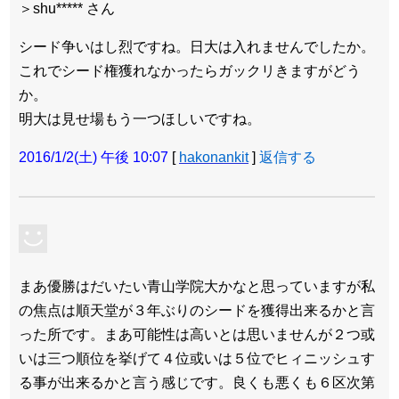
＞shu***** さん
シード争いはし烈ですね。日大は入れませんでしたか。
これでシード権獲れなかったらガックリきますがどう
か。
明大は見せ場もう一つほしいですね。
2016/1/2(土) 午後 10:07
[
hakonankit
]
返信する
まあ優勝はだいたい青山学院大かなと思っていますが私
の焦点は順天堂が３年ぶりのシードを獲得出来るかと言
った所です。まあ可能性は高いとは思いませんが２つ或
いは三つ順位を挙げて４位或いは５位でヒィニッシュす
る事が出来るかと言う感じです。良くも悪くも６区次第