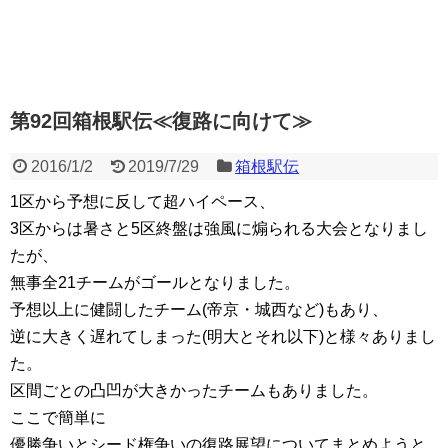
第92回箱根駅伝≪復路に向けて≫
2016/1/2
2019/7/29
箱根駅伝
1区から予想に反して超ハイペース、
3区からは暑さと5区終盤は強風に煽られる大会となりまし
たが、
無事全21チームがゴールとなりました。
予想以上に健闘したチーム(帝京・城西など)もあり、
逆に大きく遅れてしまった(明大とそれ以下)と様々ありまし
た。
区間ごとの凸凹が大きかったチームもありました。
ここで簡単に
優勝争いとシード権争いの復路展望についてまとめようと