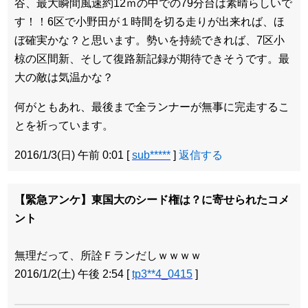
谷、最大瞬間風速約12ｍの中での79分台は素晴らしいで
す！！6区で小野田が１時間を切る走りが出来れば、ほ
ぼ確実かな？と思います。勢いを持続できれば、7区小
椋の区間新、そして復路新記録が期待できそうです。最
大の敵は気温かな？
何がともあれ、最後まで全ランナーが無事に完走するこ
とを祈っています。
2016/1/3(日) 午前 0:01
[
sub*****
]
返信する
【緊急アンケ】東国大のシード権は？に寄せられたコメ
ント
無理だって、所詮Ｆランだしｗｗｗｗ
2016/1/2(土) 午後 2:54
[
tp3**4_0415
]