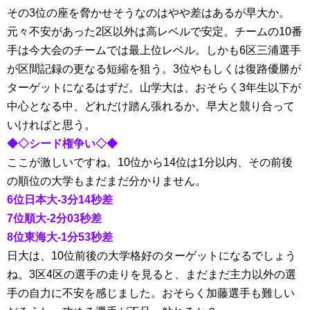
その3位の座を脅かせそうなのはやや差はあるが早大か。
元々不安があった2区以外は高レベルで安定。チームの10番
手は今大会のチームでは最上位レベル。しかも6区三浦選手
が区間記録の更なる短縮を狙う。3位やもしくは復路優勝が
ターゲットになるはずだ。山学大は、おそらく3年生以下が
中心となる中、どれだけ踏ん張れるか。早大と競り合って
いければと思う。
◆◇シード権争い◇◆
ここが激しいですね。10位から14位は1分以内、その前後
の順位の大学もまだまだ分かりません。
6位日本大-3分14秒差
7位順大-2分03秒差
8位東海大-1分53秒差
日大は、10位前後の大学格好のターゲットになるでしょう
ね。3区4区の選手の走りを見ると、まだまだ主力以外の選
手の自力に不安を感じました。おそらく加藤選手も難しい