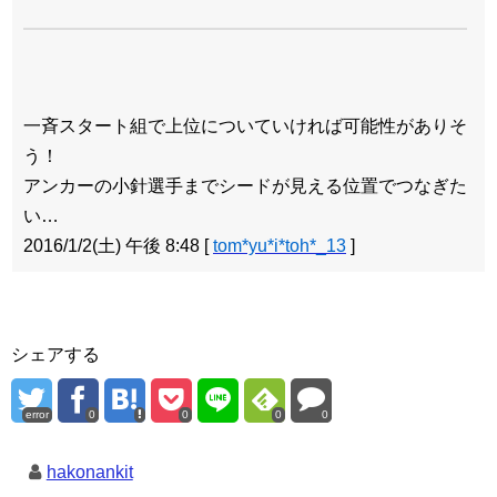
一斉スタート組で上位についていければ可能性がありそ
う！
アンカーの小針選手までシードが見える位置でつなぎた
い…
2016/1/2(土) 午後 8:48
[
tom*yu*i*toh*_13
]
シェアする
error
0
0
0
0
hakonankit