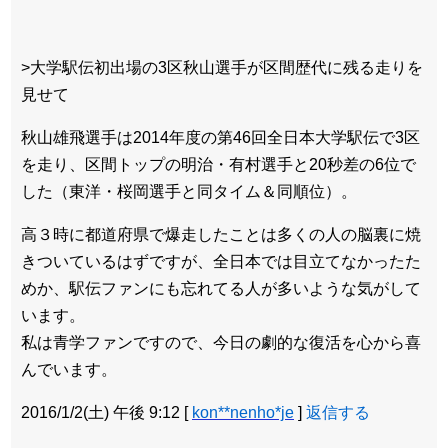
>大学駅伝初出場の3区秋山選手が区間歴代に残る走りを
見せて
秋山雄飛選手は2014年度の第46回全日本大学駅伝で3区
を走り、区間トップの明治・有村選手と20秒差の6位で
した（東洋・桜岡選手と同タイム＆同順位）。
高３時に都道府県で爆走したことは多くの人の脳裏に焼
きついているはずですが、全日本では目立てなかったた
めか、駅伝ファンにも忘れてる人が多いような気がして
います。
私は青学ファンですので、今日の劇的な復活を心から喜
んでいます。
2016/1/2(土) 午後 9:12
[
kon**nenho*je
]
返信する