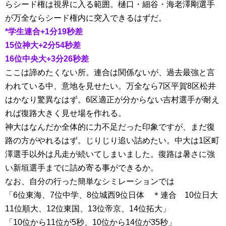
らシード権は視界に入る範囲。樋口・細谷・海老澤剛選手
が万全ならシード権内に突入できるはずだ。
*学生連合+1分19秒差
15位神大+2分54秒差
16位中央大+3分26秒差
ここは諦めたくない所。連合は関係ないが、過去最強と言
われている中、意地を見せたい。万全なら7区平賀8区松井
はかなり驚異なはず。6区適正が分からない吉村選手が耐え
れば復路大きく見せ場を作れる。
神大はなんだか全体的に力不足だった印象ですが、まだ復
路の方がやれるはず。じりじり追い詰めたい。中大は1区町
澤選手以外は凡走が続いてしまいました。復路は暑さに強
い新垣選手までに詰め寄る事ができるか。
なお、自分の行った簡単なシミレーションでは
6位東海、7位中学、8位城西9位日体 ＊連合 10位日大
11位順大、12位東国、13位帝京、14位拓大
10位から11位が5秒、10位から14位が35秒