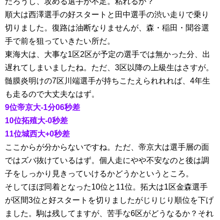
だろうし、攻める選手が不足。粘れるか？
順大は西澤選手の好スタートと田中選手の渋い走りで乗り
切りました。復路は油断なりませんが、森・稲田・聞谷選
手で前を狙っていきたい所だ。
東海大は、大事な1区2区が予定の選手では無かった分、出
遅れてしまいましたね。ただ、3区以降の上級生はさすが。
髄膜炎明けの7区川端選手が持ちこたえられれれば、4年生
も走るので大丈夫なはず。
9位帝京大-1分06秒差
10位拓殖大-0秒差
11位城西大+0秒差
ここからが分からないですね。ただ、帝京大は選手層の面
ではズバ抜けているはず。個人走にやや不安なのと後は調
子をしっかり見きっていけるかどうかというところ。
そしてほぼ同着となった10位と11位。拓大は1区金森選手
が区間3位と好スタートを切りましたがじりじり順位を下げ
ました。駒は残してますが、苦手な6区がどうなるか？それ