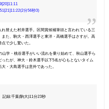
20]11:11
[21]11:22(2分56秒3)
入れ替えた村井選手。区間賞候補筆頭と言われている三
。また、駒大・西澤選手と東洋・高橋選手はさすが。高
時点で少し驚いた。
区の山学・桃谷選手がいい流れを乗り始めて、秋山選手ら
だったが、神大・鈴木選手以下5名が心もとないタイム
拓大・大島選手は意外であった。
】記録:千葉(駒大)11分23秒