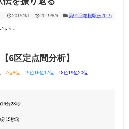
駅伝を振り返る
2015/3/1
2019/8/6
第91回箱根駅伝2015
ています。
15【6区定点間分析】
位
7位8位
15位16位17位
18位19位20位
16分28秒
3分15秒5)