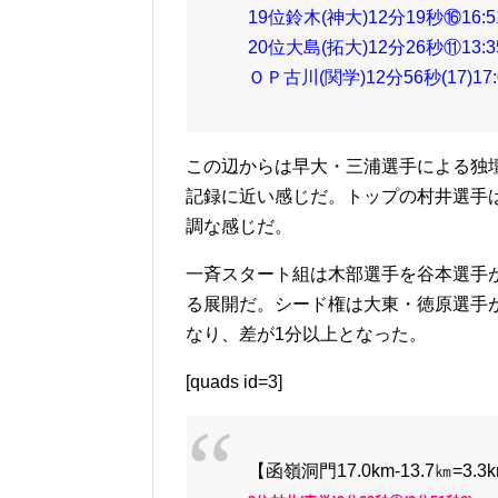
19位鈴木(神大)12分19秒⑯16:51[
20位大島(拓大)12分26秒⑪13:35[
ＯＰ古川(関学)12分56秒(17)17:07
この辺からは早大・三浦選手による独
記録に近い感じだ。トップの村井選手
調な感じだ。
一斉スタート組は木部選手を谷本選手
る展開だ。シード権は大東・徳原選手
なり、差が1分以上となった。
[quads id=3]
【函嶺洞門17.0km-13.7㎞=3.