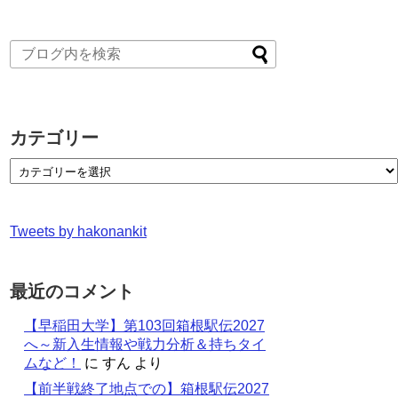
カテゴリー
Tweets by hakonankit
最近のコメント
【早稲田大学】第103回箱根駅伝2027
へ～新入生情報や戦力分析＆持ちタイ
ムなど！
に
すん
より
【前半戦終了地点での】箱根駅伝2027