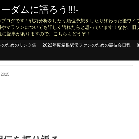
ダムに語ろう!!!-
のブログです！戦力分析をしたり順位予想をしたり終わった後ワイ
団やマラソンについても詳しく語れたらと思っています！なお、旧
konankit)も大量に記事がありますので、こちらもどうぞ！
ンのためのリンク集
2022年度箱根駅伝ファンのための競技会日程
2015