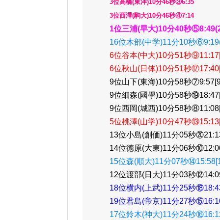
3位高橋(東洋)10分46秒③6:35
3位西澤(駒大)10分46秒④7:14
1位三浦(早大)10分40秒⑤8:49(
16位木部(中学)11分10秒⑥9:19
6位谷本(中大)10分51秒⑨11:17[7
6位秋山(日体)10分51秒⑰17:40[7
9位山下(東海)10分58秒⑦9:57[9]
9位細森(國學)10分58秒⑲18:47[9
9位西岡(城西)10分58秒⑧11:08[9
5位桃澤(山学)10分47秒⑬15:13[1
13位小島(創価)11分05秒⑳21:13[
14位徳原(大東)11分06秒⑩12:00[
15位森(順大)11分07秒⑭15:58[15
12位渡部(日大)11分03秒⑫14:09[
18位横内(上武)11分25秒⑱18:43[
19位君島(帝京)11分27秒⑮16:10[
17位鈴木(神大)11分24秒⑯16:12[