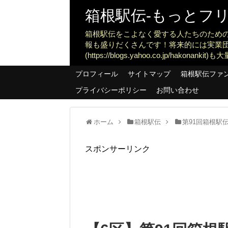
箱根駅伝-もっとフリー
箱根駅伝をこよなく愛する人たちのため
報も盛りだくさんです！将来的には実業
(https://blogs.yahoo.co.jp/ha
プロフィール
サイトマップ
箱根駅伝ファ
プライバシーポリシー
お問い合わせ
ホーム
箱根駅伝
第91回箱根駅伝
スポンサーリンク