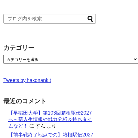
カテゴリー
Tweets by hakonankit
最近のコメント
【早稲田大学】第103回箱根駅伝2027
へ～新入生情報や戦力分析＆持ちタイ
ムなど！
に
すん
より
【前半戦終了地点での】箱根駅伝2027