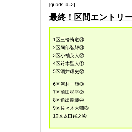
[quads id=3]
最終！区間エントリ
1区三輪軌道③
2区阿部弘輝③
3区小袖英人②
4区鈴木聖人①
5区酒井耀史②
6区河村一輝③
7区前田舜平②
8区角出龍哉④
9区佐々木大輔③
10区坂口裕之④