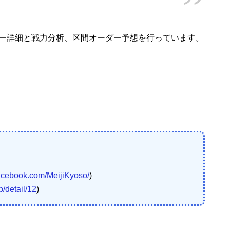
ンバー詳細と戦力分析、区間オーダー予想を行っています。
facebook.com/MeijiKyoso/
)
b/detail/12
)