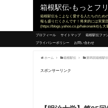
箱根駅伝-もっとフリー
箱根駅伝をこよなく愛する人たちのため
報も盛りだくさんです！将来的には実業
(https://blogs.yahoo.co.jp/ha
プロフィール
サイトマップ
箱根駅伝ファ
プライバシーポリシー
お問い合わせ
ホーム
箱根駅伝
第95回箱根駅伝
スポンサーリンク