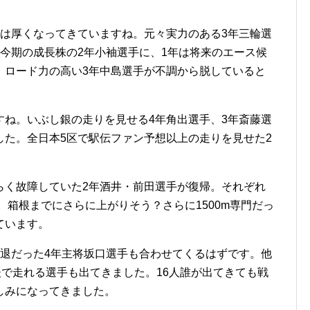
層は厚くなってきていますね。元々実力のある3年三輪選
今期の成長株の2年小袖選手に、1年は将来のエース候
。ロード力の高い3年中島選手が不調から脱していると
すね。いぶし銀の走りを見せる4年角出選手、3年斎藤選
した。全日本5区で駅伝ファン予想以上の走りを見せた2
らく故障していた2年酒井・前田選手が復帰。それぞれ
。箱根までにさらに上がりそう？さらに1500m専門だっ
ています。
一退だった4年主将坂口選手も合わせてくるはずです。他
後で走れる選手も出てきました。16人誰が出てきても戦
しみになってきました。