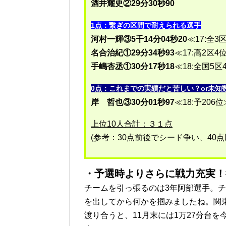
酒井耀史②29分30秒90
1点：
繋ぎの区間で耐えられる選手
河村一輝③5千14分04秒20
≪17:全3
名合治紀①29分34秒93
≪17:高2区4
手嶋杏丞①30分17秒18
≪18:全国5区
0点：
これまでの実績だと苦しい？or未知
岸 哲也③30分01秒97
≪18:予206位
上位10人合計：３１点
(参考：30点前後でシード争い、40
・予選時よりさらに戦力充実！
チームを引っ張るのは3年阿部選手。
を出してから何かを掴みましたね。関
渡り合うと、11月末には1万27分台