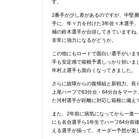
す。
2番手が少し差があるのですが、中堅
手に、年々力を付けた3年佐々木選手。
補の鈴木選手が台頭してきていますね
非常に強力になるがどうか。
この他にもロードで面白い選手がいま
手も安定感で箱根予選しっかり担いま
年村上選手も面白くなってきました。
さらに故障からの復帰組と新戦力。長
上尾ハーフで63分台・64分台をマーク
た河村選手が距離に対応し箱根に備え
また、2年前に病気になってから一進
にも名合選手ら1年生でハーフ64分前
える選手が揃って、オーダー予想が楽