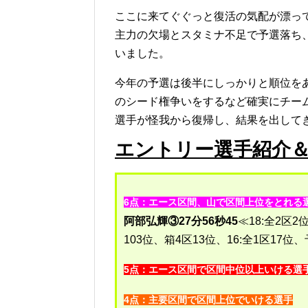
ここに来てぐぐっと復活の気配が漂っ
主力の欠場とスタミナ不足で予選落ち
いました。
今年の予選は後半にしっかりと順位を
のシード権争いをするなど確実にチー
選手が怪我から復帰し、結果を出して
エントリー選手紹介
6点：エース区間、山で区間上位をとれる
阿部弘輝③27分56秒45
≪18:全2区
103位、箱4区13位、16:全1区17位
5点：エース区間で区間中位以上いける選
4点：主要区間で区間上位でいける選手