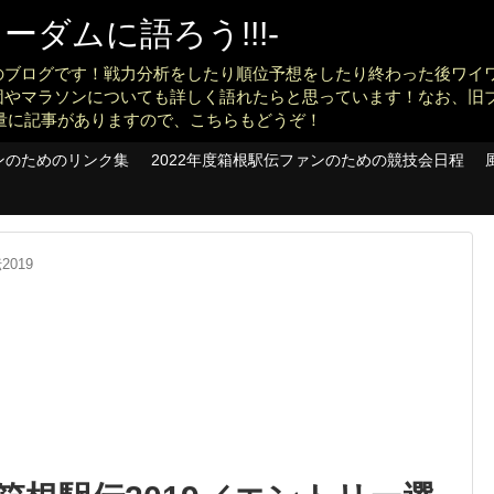
ダムに語ろう!!!-
のブログです！戦力分析をしたり順位予想をしたり終わった後ワイ
団やマラソンについても詳しく語れたらと思っています！なお、旧
konankit)も大量に記事がありますので、こちらもどうぞ！
ンのためのリンク集
2022年度箱根駅伝ファンのための競技会日程
2019