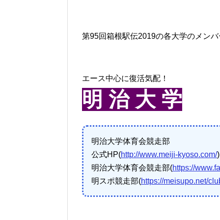
第95回箱根駅伝2019の各大学のメ
エース中心に復活気配！
明 治 大 学
明治大学体育会競走部
公式HP(
http://www.meiji-kyoso.com/
)
明治大学体育会競走部(
https://www.
明スポ競走部(
https://meisupo.net/clu