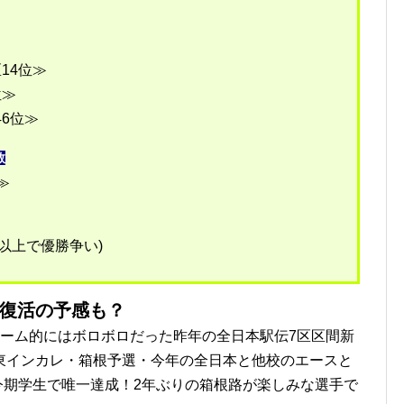
区14位≫
位≫
46位≫
数
≫
点以上で優勝争い)
復活の予感も？
チーム的にはボロボロだった昨年の全日本駅伝7区区間新
東インカレ・箱根予選・今年の全日本と他校のエースと
を今期学生で唯一達成！2年ぶりの箱根路が楽しみな選手で