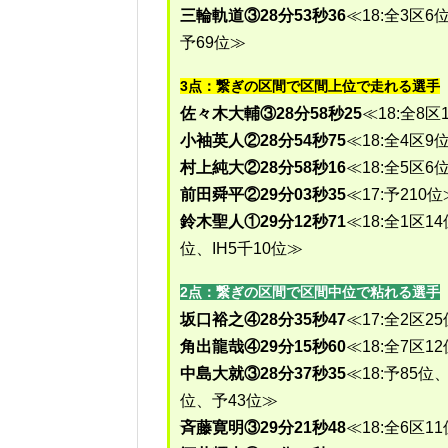
三輪軌道③28分53秒36
≪18:全3区6
予69位≫
3点：繋ぎの区間で区間上位で走れる選手
佐々木大輔③28分58秒25
≪18:全8区
小袖英人②28分54秒75
≪18:全4区9
村上純大②28分58秒16
≪18:全5区6
前田舜平②29分03秒35
≪17:予210位
鈴木聖人①29分12秒71
≪18:全1区1
位、IH5千10位≫
2点：繋ぎの区間で区間中位で粘れる選手
坂口裕之④28分35秒47
≪17:全2区2
角出龍哉④29分15秒60
≪18:全7区1
中島大就③28分37秒35
≪18:予85位
位、予43位≫
斉藤寛明③29分21秒48
≪18:全6区1