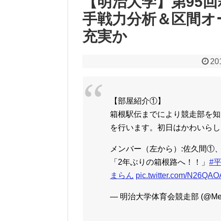
【明治大学】第95回
手戦力分析＆区間オ
充実か
20
【部屋紹介①】
箱根駅伝までにより競走部を知
を行います。初日はかわいらし
メンバー（左から）:佐久間①
「2年ぶりの箱根路へ！！」
#
まらん
pic.twitter.com/N26QAO
— 明治大学体育会競走部 (@Meij