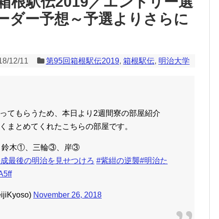
箱根駅伝2019／エントリー選
ーダー予想～予選よりさらに
18/12/11
第95回箱根駅伝2019
,
箱根駅伝
,
明治大学
ってもらうため、本日より2週間寮の部屋紹介
くまとめてくれたこちらの部屋です。
、鈴木①、三輪③、岸③
平成最後の明治を見せつけろ
#紫紺の逆襲
#明治た
A5ff
iKyoso)
November 26, 2018