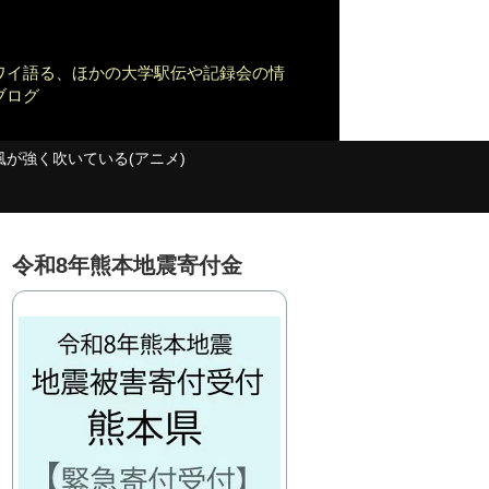
ワイ語る、ほかの大学駅伝や記録会の情
ブログ
風が強く吹いている(アニメ)
令和8年熊本地震寄付金