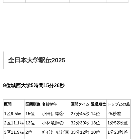
全日本大学駅伝2025
9位城西大学5時間15分26秒
区間
区間順位
名前学年
区間タイム
通過順位
トップとの差
1区9.5㎞
15位
小田伊織③
27分45秒
14位
25秒差
2区11.1㎞
13位
小林竜輝②
32分39秒
13位
1分52秒差
3区11.9㎞
2位
ｳﾞｨｸﾀｰ ｷﾑﾀｲ④
33分12秒
10位
1分23秒差