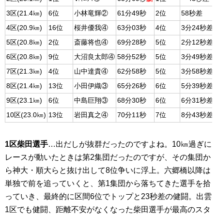
3区(21.4㎞)
6位
小林竜輝②
61分49秒
2位
58秒差
4区(20.9㎞)
16位
桜井優我④
63分03秒
4位
3分24秒差
5区(20.8㎞)
2位
斎藤将也④
69分28秒
5位
2分12秒差
6区(20.8㎞)
9位
大沼良太郎④
58分52秒
5位
3分49秒差
7区(21.3㎞)
4位
山中達貴④
62分58秒
5位
3分58秒差
8区(21.4㎞)
13位
小田伊織③
65分26秒
6位
5分39秒差
9区(23.1㎞)
6位
中島巨翔③
68分30秒
6位
6分31秒差
10区(23.0㎞)
13位
岩田真之④
70分11秒
7位
8分43秒差
1区柴田選手
…出だしが抜群だったのですよね。10㎞過ぎに
レースが動いたときは第2集団だったのですが、その集団か
ら神大・順大らと抜け出して8位争いに浮上。六郷橋以降は
単独で前を追っていくと、第1集団から落ちてきた選手を拾
っていき、最終的に区間6位でトップと23秒差の健闘。出雲
1区でも健闘、距離不安がなくなった柴田選手が最高のスタ