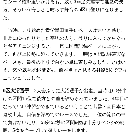
でシード権を追いかけるも、残り3㎞足の痙攣で無念の失
速。そういう悔しさも晴らす舞台の5区山登りになりまし
た。
当時に走り始めた青学黒田選手にペースは速いと感じ、
非常にゆったりとした平地の入り。登りに入ってからぐっ
とギアチェンジすると、一気に区間記録ペースに上がっ
て、再び上位勢に迫っていきます。一時は区間記録確実な
ペースも、最後の下りで向かい風に苦しみました。とはい
え、69分28秒の区間2位。前が点々と見える往路5位でフィ
ニッシュしました。
6区大沼選手
…3大会ぶりに大沼選手が出走。当時は60分半
ばの区間15位で後方との差を詰められていました。4年目に
なっていい練習ができているということで出雲・全日本と
連続出走。自信を深めてのレースでした。上位の流れの中
で負けない走り。58分52秒の区間9位は十分リベンジの範
囲。5位をキープして襷リレーをします。