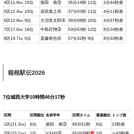
4区11.8㎞
10位
柴田 侑③
35分14秒
11位
2分44秒差
5区12.4㎞
10位
岩田真之④
37分03秒
11位
4分11秒差
6区12.8㎞
9位
大沼良太郎④
38分08秒
10位
4分57秒差
7区17.6㎞
16位
中島巨翔③
53分53秒
12位
8分24秒差
8区19.7㎞
5位
斎藤将也④
57分32秒
9位
8分33秒差
箱根駅伝2026
7位城西大学10時間46分17秒
区間
区間順位
名前学年
区間タイム
通過順位
トップ差
1区(21.3㎞)
6位
柴田 侑③
60分51秒
6位
23秒差
2区(23.1㎞)
1位
V.ｷﾑﾀｲ④
65分09秒
新
1位
ー43秒差