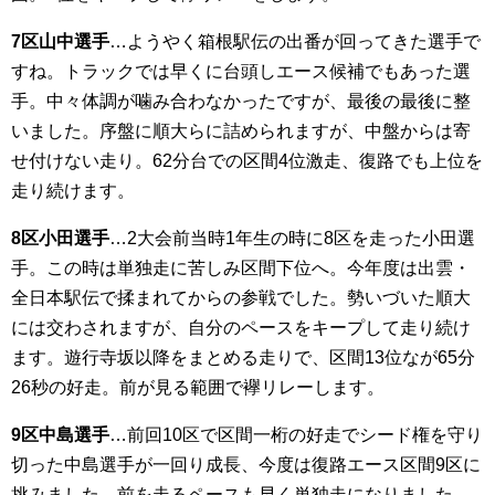
7区山中選手
…ようやく箱根駅伝の出番が回ってきた選手で
すね。トラックでは早くに台頭しエース候補でもあった選
手。中々体調が噛み合わなかったですが、最後の最後に整
いました。序盤に順大らに詰められますが、中盤からは寄
せ付けない走り。62分台での区間4位激走、復路でも上位を
走り続けます。
8区小田選手
…2大会前当時1年生の時に8区を走った小田選
手。この時は単独走に苦しみ区間下位へ。今年度は出雲・
全日本駅伝で揉まれてからの参戦でした。勢いづいた順大
には交わされますが、自分のペースをキープして走り続け
ます。遊行寺坂以降をまとめる走りで、区間13位なが65分
26秒の好走。前が見る範囲で襷リレーします。
9区中島選手
…前回10区で区間一桁の好走でシード権を守り
切った中島選手が一回り成長、今度は復路エース区間9区に
挑みました。前を走るペースも早く単独走になりました