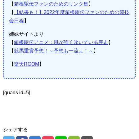
【
箱根駅伝ファンのためのリンク集
】
【
【結果も！】2022年度箱根駅伝ファンのための競技
会日程
】
姉妹サイトより
【
箱根駅伝アニメ：風が強く吹いている完走
】
【
競馬重賞予想！～予想も一流よ！～
】
【
楽天ROOM
】
[quads id=5]
シェアする