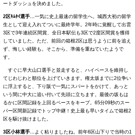
ートダッシュを決めました。
2区ｷﾑﾀｲ選手
…一気に史上最速の留学生へ。城西大初の留学
生として迎え入れてついに最終学年。2年時に覚醒して出雲
3区で3年連続区間賞、全日本駅伝も3区で2度区間賞を獲得
していました。ただ、前回の箱根2区は思うように前を追え
ず、悔しい経験も。そこから、準備を重ねていたようで
す。
すぐに早大山口選手と並走すると、ハイペースを維持し
てじわじわと順位を上げていきます。権太坂までに2位争い
に浮上すると、下り阪で一気にスパートをかけて、あっと
いう間に中大に追い付いて先頭に立ちます。最後の坂もは
るかに区間記録を上回るペースをキープ。65分09秒のスー
パー区間新記録でトップ中継！史上最も早いタイムで箱根2
区を駆け抜けました。
3区小林選手
…よく粘りましたね。前年6区山下りで当時の1