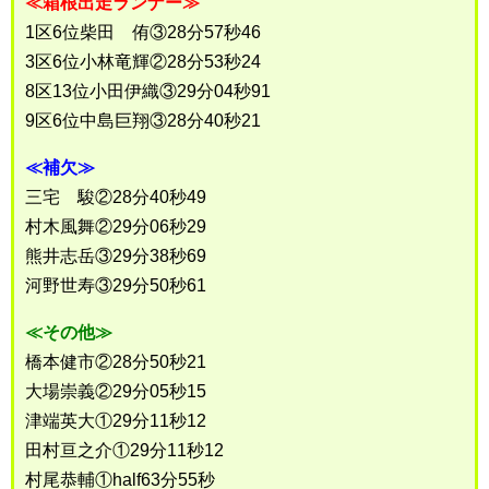
≪箱根出走ランナー≫
1区6位柴田 侑③28分57秒46
3区6位小林竜輝②28分53秒24
8区13位小田伊織③29分04秒91
9区6位中島巨翔③28分40秒21
≪補欠≫
三宅 駿②28分40秒49
村木風舞②29分06秒29
熊井志岳③29分38秒69
河野世寿③29分50秒61
≪その他≫
橋本健市②28分50秒21
大場崇義②29分05秒15
津端英大①29分11秒12
田村亘之介①29分11秒12
村尾恭輔①half63分55秒