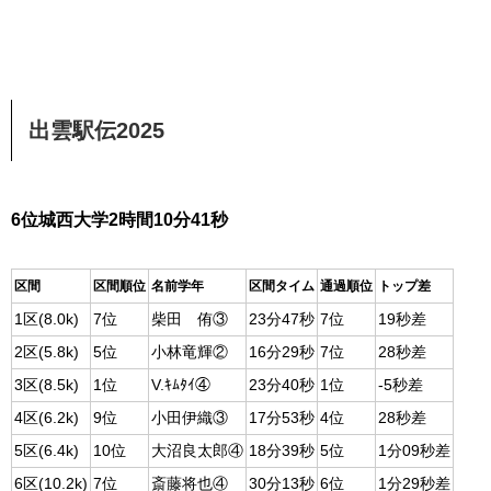
出雲駅伝2025
6位城西大学2時間10分41秒
区間
区間順位
名前学年
区間タイム
通過順位
トップ差
1区(8.0k)
7位
柴田 侑③
23分47秒
7位
19秒差
2区(5.8k)
5位
小林竜輝②
16分29秒
7位
28秒差
3区(8.5k)
1位
V.ｷﾑﾀｲ④
23分40秒
1位
‐5秒差
4区(6.2k)
9位
小田伊織③
17分53秒
4位
28秒差
5区(6.4k)
10位
大沼良太郎④
18分39秒
5位
1分09秒差
6区(10.2k)
7位
斎藤将也④
30分13秒
6位
1分29秒差