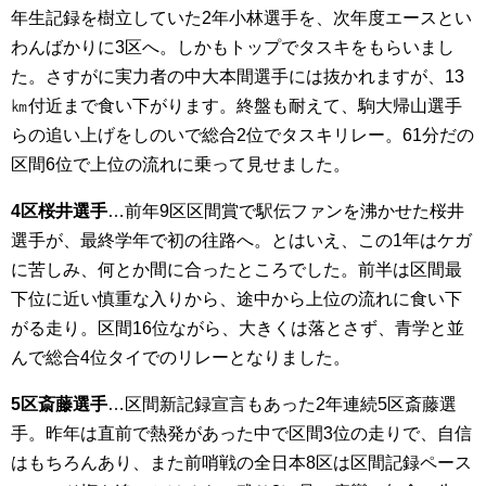
年生記録を樹立していた2年小林選手を、次年度エースとい
わんばかりに3区へ。しかもトップでタスキをもらいまし
た。さすがに実力者の中大本間選手には抜かれますが、13
㎞付近まで食い下がります。終盤も耐えて、駒大帰山選手
らの追い上げをしのいで総合2位でタスキリレー。61分だの
区間6位で上位の流れに乗って見せました。
4区桜井選手
…前年9区区間賞で駅伝ファンを沸かせた桜井
選手が、最終学年で初の往路へ。とはいえ、この1年はケガ
に苦しみ、何とか間に合ったところでした。前半は区間最
下位に近い慎重な入りから、途中から上位の流れに食い下
がる走り。区間16位ながら、大きくは落とさず、青学と並
んで総合4位タイでのリレーとなりました。
5区斎藤選手
…区間新記録宣言もあった2年連続5区斎藤選
手。昨年は直前で熱発があった中で区間3位の走りで、自信
はもちろんあり、また前哨戦の全日本8区は区間記録ペース