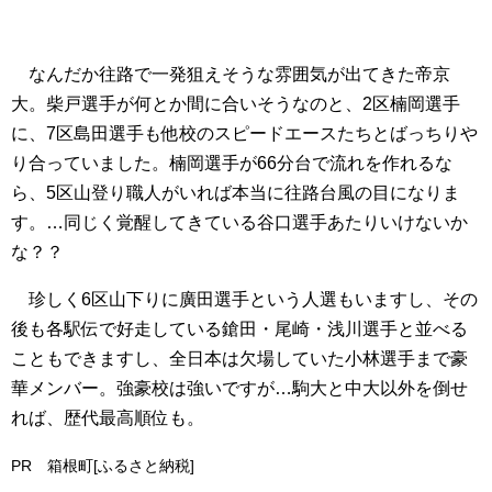
なんだか往路で一発狙えそうな雰囲気が出てきた帝京
大。柴戸選手が何とか間に合いそうなのと、2区楠岡選手
に、7区島田選手も他校のスピードエースたちとばっちりや
り合っていました。楠岡選手が66分台で流れを作れるな
ら、5区山登り職人がいれば本当に往路台風の目になりま
す。…同じく覚醒してきている谷口選手あたりいけないか
な？？
珍しく6区山下りに廣田選手という人選もいますし、その
後も各駅伝で好走している鎗田・尾崎・浅川選手と並べる
こともできますし、全日本は欠場していた小林選手まで豪
華メンバー。強豪校は強いですが…駒大と中大以外を倒せ
れば、歴代最高順位も。
PR 箱根町[ふるさと納税]