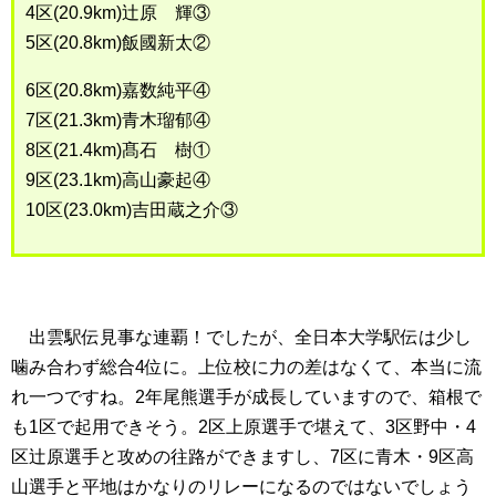
4区(20.9km)辻原 輝③
5区(20.8km)飯國新太②
6区(20.8km)嘉数純平④
7区(21.3km)青木瑠郁④
8区(21.4km)髙石 樹①
9区(23.1km)高山豪起④
10区(23.0km)吉田蔵之介③
出雲駅伝見事な連覇！でしたが、全日本大学駅伝は少し
噛み合わず総合4位に。上位校に力の差はなくて、本当に流
れ一つですね。2年尾熊選手が成長していますので、箱根で
も1区で起用できそう。2区上原選手で堪えて、3区野中・4
区辻原選手と攻めの往路ができますし、7区に青木・9区高
山選手と平地はかなりのリレーになるのではないでしょう