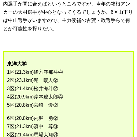
内選手が間に合えばというところですが、今年の箱根アン
カーの大村選手が中心となってくるでしょうか。6区山下り
は中山選手がいますので、主力候補の古賀・政選手らで何
とか可能性を探りたい。
東洋大学
1区(21.3km)緒方澪那斗④
2区(23.1km)迎 暖人②
3区(21.4km)松井海斗②
4区(20.9km)岸本遼太郎④
5区(20.8km)宮崎 優②
6区(20.8km)内堀 勇②
7区(21.3km)濱中 尊③
8区(21.4km)馬場大翔③