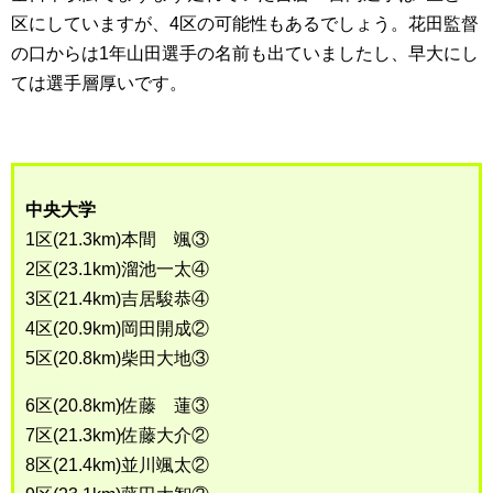
区にしていますが、4区の可能性もあるでしょう。花田監督
の口からは1年山田選手の名前も出ていましたし、早大にし
ては選手層厚いです。
中央大学
1区(21.3km)本間 颯③
2区(23.1km)溜池一太④
3区(21.4km)吉居駿恭④
4区(20.9km)岡田開成②
5区(20.8km)柴田大地③
6区(20.8km)佐藤 蓮③
7区(21.3km)佐藤大介②
8区(21.4km)並川颯太②