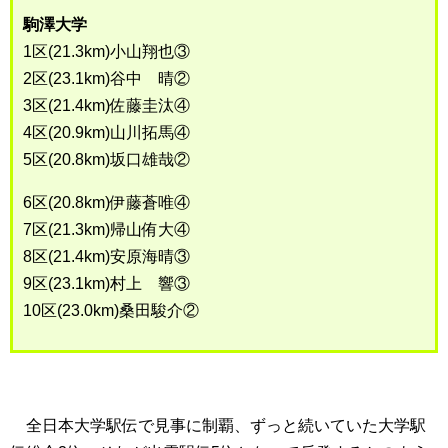
駒澤大学
1区(21.3km)小山翔也③
2区(23.1km)谷中 晴②
3区(21.4km)佐藤圭汰④
4区(20.9km)山川拓馬④
5区(20.8km)坂口雄哉②
6区(20.8km)伊藤蒼唯④
7区(21.3km)帰山侑大④
8区(21.4km)安原海晴③
9区(23.1km)村上 響③
10区(23.0km)桑田駿介②
全日本大学駅伝で見事に制覇、ずっと続いていた大学駅