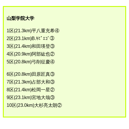
山梨学院大学
1区(21.3km)平八重充希④
2区(23.1km)B.ｷﾋﾟｴｺﾞ③
3区(21.4km)和田瑛登③
4区(20.9km)阿部紘也②
5区(20.8km)弓削征慶④
6区(20.8km)田原匠真③
7区(21.3km)占部大和③
8区(21.4km)松岡一星②
9区(23.1km)宮地大哉③
10区(23.0km)大杉亮太朗②