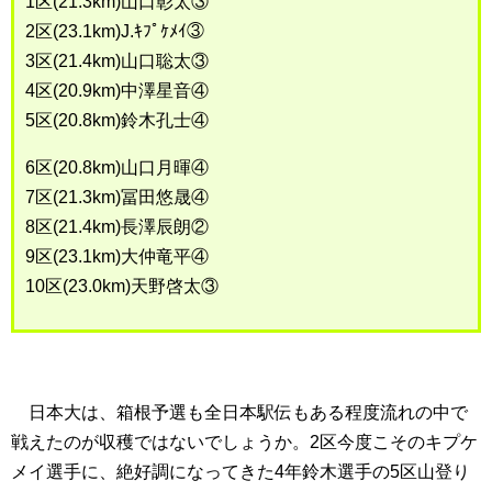
1区(21.3km)山口彰太③
2区(23.1km)J.ｷﾌﾟｹﾒｲ③
3区(21.4km)山口聡太③
4区(20.9km)中澤星音④
5区(20.8km)鈴木孔士④
6区(20.8km)山口月暉④
7区(21.3km)冨田悠晟④
8区(21.4km)長澤辰朗②
9区(23.1km)大仲竜平④
10区(23.0km)天野啓太③
日本大は、箱根予選も全日本駅伝もある程度流れの中で
戦えたのが収穫ではないでしょうか。2区今度こそのキプケ
メイ選手に、絶好調になってきた4年鈴木選手の5区山登り