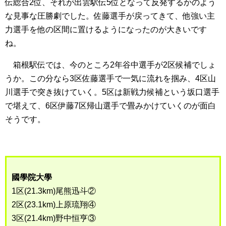
伝総合2位、それが出雲駅伝5位となって反発するかのよう
な見事な圧勝劇でした。佐藤選手が戻ってきて、他強い主
力選手を他の区間に置けるようになったのが大きいです
ね。
箱根駅伝では、今のところ2年谷中選手が2区候補でしょ
うか。この分なら3区佐藤選手で一気に流れを掴み、4区山
川選手で突き抜けていく。5区は新戦力候補という坂口選手
で堪えて、6区伊藤7区帰山選手で畳みかけていくのが面白
そうです。
國學院大學
1区(21.3km)尾熊迅斗②
2区(23.1km)上原琉翔④
3区(21.4km)野中恒亨③