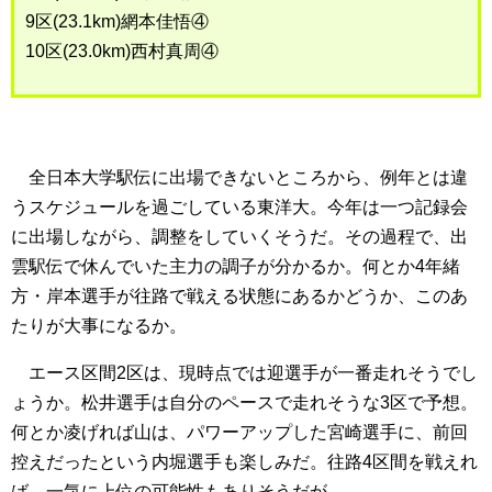
9区(23.1km)網本佳悟④
10区(23.0km)西村真周④
全日本大学駅伝に出場できないところから、例年とは違
うスケジュールを過ごしている東洋大。今年は一つ記録会
に出場しながら、調整をしていくそうだ。その過程で、出
雲駅伝で休んでいた主力の調子が分かるか。何とか4年緒
方・岸本選手が往路で戦える状態にあるかどうか、このあ
たりが大事になるか。
エース区間2区は、現時点では迎選手が一番走れそうでし
ょうか。松井選手は自分のペースで走れそうな3区で予想。
何とか凌げれば山は、パワーアップした宮崎選手に、前回
控えだったという内堀選手も楽しみだ。往路4区間を戦えれ
ば、一気に上位の可能性もありそうだが…。