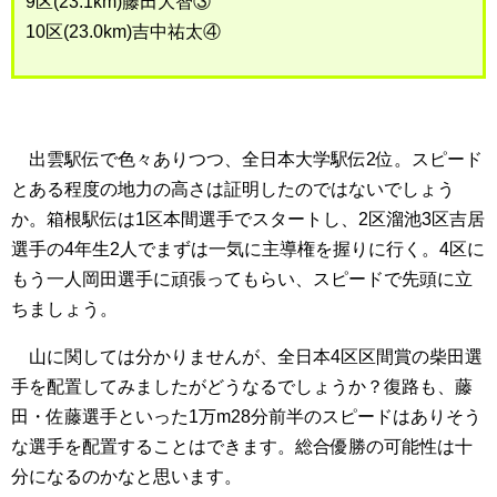
9区(23.1km)藤田大智③
10区(23.0km)吉中祐太④
出雲駅伝で色々ありつつ、全日本大学駅伝2位。スピード
とある程度の地力の高さは証明したのではないでしょう
か。箱根駅伝は1区本間選手でスタートし、2区溜池3区吉居
選手の4年生2人でまずは一気に主導権を握りに行く。4区に
もう一人岡田選手に頑張ってもらい、スピードで先頭に立
ちましょう。
山に関しては分かりませんが、全日本4区区間賞の柴田選
手を配置してみましたがどうなるでしょうか？復路も、藤
田・佐藤選手といった1万m28分前半のスピードはありそう
な選手を配置することはできます。総合優勝の可能性は十
分になるのかなと思います。