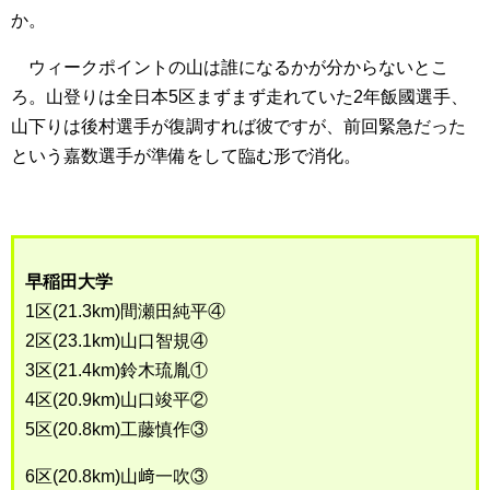
か。
ウィークポイントの山は誰になるかが分からないとこ
ろ。山登りは全日本5区まずまず走れていた2年飯國選手、
山下りは後村選手が復調すれば彼ですが、前回緊急だった
という嘉数選手が準備をして臨む形で消化。
早稲田大学
1区(21.3km)間瀬田純平④
2区(23.1km)山口智規④
3区(21.4km)鈴木琉胤①
4区(20.9km)山口竣平②
5区(20.8km)工藤慎作③
6区(20.8km)山﨑一吹③