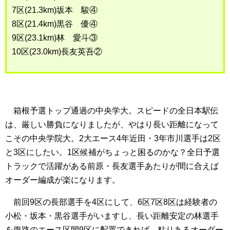
7区(21.3km)坂本 駿④
8区(21.4km)黒谷 優④
9区(23.1km)林 愛斗③
10区(23.0km)長友英吾②
箱根予選トップ通過の中央学大。スピードの全日本駅伝
は、厳しい勝負になりましたが、やはり長い距離になって
こその中央学院大。2大エース4年近田・3年市川選手は2区
と3区にしたい。1区候補がちょっと困るのかな？全日予選
トラックで活躍がある前原・長友選手あたりが間に合えば
オーダー編成が楽になります。
前回9区の長部選手を4区にして、6区7区8区は経験者の
小松・坂本・黒谷選手がいますし、長い距離安定の林選手
を復路のエース区間9区に配置できれば、粘りあるオーダー