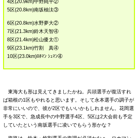
4区(20.9km)中野純平②
5区(20.8km)南坂柚汰③
6区(20.8km)水野夢大②
7区(21.3km)鈴木天智④
8区(21.4km)松山優太①
9区(23.1km)竹割 真④
10区(23.0km)ﾛﾎﾏﾝ ｼｭﾏﾝ④
東海大も形は見えてきましたかね。兵頭選手が復活すれ
ば箱根の1区もやれると思います。そして永本選手の調子が
非常にいいので、彼が2区でもいいかもしれません。花岡選
手を3区で、急成長中の中野選手4区、5区は2大会前も予定
していたという南坂選手に凌いでもらう形かな？