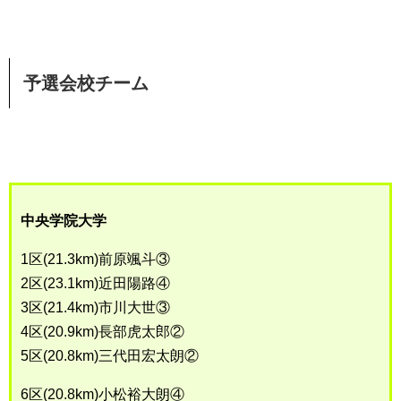
予選会校チーム
中央学院大学
1区(21.3km)前原颯斗③
2区(23.1km)近田陽路④
3区(21.4km)市川大世③
4区(20.9km)長部虎太郎②
5区(20.8km)三代田宏太朗②
6区(20.8km)小松裕大朗④