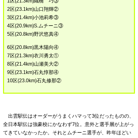
1区(21.3km)織橋 巧③
2区(23.1km)山口翔輝②
3区(21.4km)小池莉希③
4区(20.9km)S.ムチーニ③
5区(20.8km)野沢悠真④
6区(20.8km)黒木陽向④
7区(21.3km)衣川勇太①
8区(21.4km)山瀬美大②
9区(23.1km)石丸惇那④
10区(23.0km)石丸修那②
出雲駅伝はオーダーがうまくハマって3位だったものの、
全日本駅伝は強豪校にかなわず7位。意外と選手層が上がっ
てきていなかったか。それとムチーニ選手が、昨年ほどい