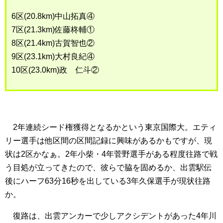
6区(20.8km)中山拓真④
7区(21.3km)佐藤柊輔①
8区(21.4km)古賀智也②
9区(23.1km)大村良紀④
10区(23.0km)政 仁斗②
2年連続シード権獲得となるかという東京国際大。エティ
リー選手は他区間の区間記録に興味があるかもですが、現
状は2区かなぁ。2年小柴・4年菅野選手がある程度往路で戦
う目処が立ってきたので、彼らで脇を固めるか、出雲駅伝
後にハーフ63分16秒を出している3年久保選手が現状往路
か。
復路は、出雲アンカーで少しアクシデントがあった4年川