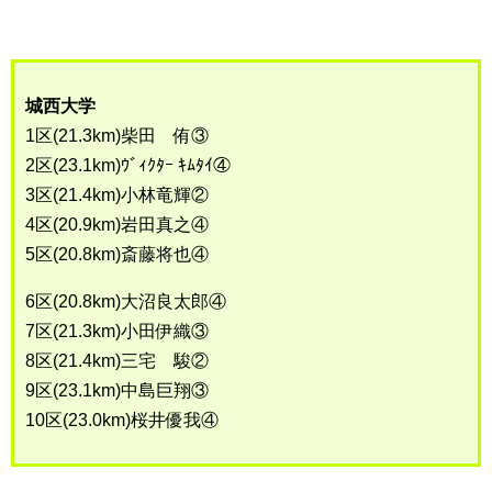
城西大学
1区(21.3km)柴田 侑③
2区(23.1km)ｳﾞｨｸﾀｰ ｷﾑﾀｲ④
3区(21.4km)小林竜輝②
4区(20.9km)岩田真之④
5区(20.8km)斎藤将也④
6区(20.8km)大沼良太郎④
7区(21.3km)小田伊織③
8区(21.4km)三宅 駿②
9区(23.1km)中島巨翔③
10区(23.0km)桜井優我④