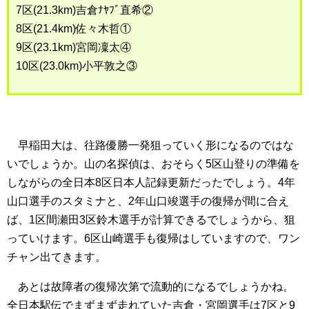
7区(21.3km)吉倉ﾅﾔﾌﾞ直希②
8区(21.4km)佐々木哲①
9区(23.1km)宮岡凜太④
10区(23.0km)小平敦之③
早稲田大は、往路優勝一発狙っていく形になるのではな
いでしょうか。山の名探偵は、おそらく5区山登りの準備を
しながらの全日本8区日本人記録更新だったでしょう。4年
山口選手のスタミナと、2年山口竣選手の復帰が間に合え
ば、1区間瀬田3区鈴木選手が計算できるでしょうから、狙
っていけます。6区山崎選手も復帰はしていますので、ワン
チャン出てきます。
あとは故障者の復帰次第で流動的になるでしょうかね。
全日本駅伝でまずまず走れていた吉倉・宮岡選手は7区と9