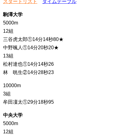
スタートリスト
タイムテーブル
駒澤大学
5000m
12組
三谷虎太郎①14分14秒80★
中野颯人①14分20秒20★
13組
松村達也①14分14秒26
林 晄生②14分28秒23
10000m
3組
牟田凜太①29分18秒95
中央大学
5000m
12組