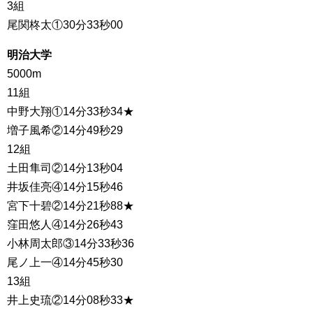
3組
尾関柊太①30分33秒00
明治大学
5000m
11組
中野大翔①14分33秒34★
増子風希②14分49秒29
12組
土田隼司②14分13秒04
井坂佳亮④14分15秒46
宮下十碧②14分21秒88★
窪田悠人④14分26秒43
小林周太郎③14分33秒36
尾ノ上一④14分45秒30
13組
井上史琉②14分08秒33★