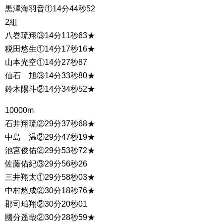
黒澤海羽音①14分44秒52
2組
八巻琉翔③14分11秒63★
税田悠生①14分17秒16★
山本光空①14分27秒87
仙石 旭③14分33秒80★
鈴木陽斗②14分34秒52★
10000m
石井翔琉②29分37秒68★
中島 温②29分47秒19★
池宮俊佑②29分53秒72★
佐藤佑紀③29分56秒26
三井翔太①29分58秒03★
中村悠成②30分18秒76★
郡司珀翔②30分20秒01
國分遥哉②30分28秒59★