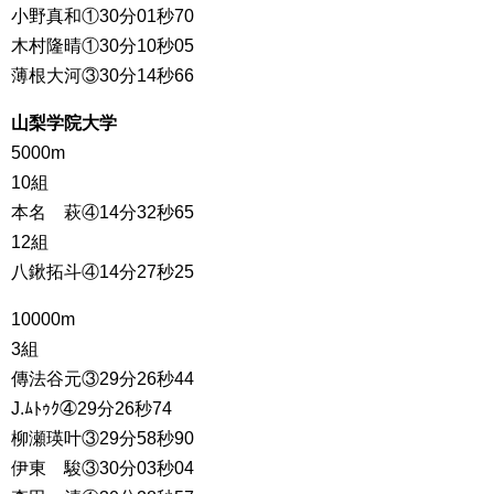
小野真和①30分01秒70
木村隆晴①30分10秒05
薄根大河③30分14秒66
山梨学院大学
5000m
10組
本名 萩④14分32秒65
12組
八鍬拓斗④14分27秒25
10000m
3組
傳法谷元③29分26秒44
J.ﾑﾄｩｸ④29分26秒74
柳瀬瑛叶③29分58秒90
伊東 駿③30分03秒04