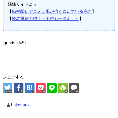
姉妹サイトより
【
箱根駅伝アニメ：風が強く吹いている完走
】
【
競馬重賞予想！～予想も一流よ！～
】
[quads id=5]
シェアする
error
0
0
0
0
hakonankit