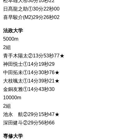
松本雄大④30分10秒22
日髙龍之助①30分22秒00
喜早駿介(M2)29分26秒02
法政大学
5000m
2組
青手木陽太②13分53秒77★
神田悦士①14分19秒29
中田拓未①14分30秒76★
大枝颯太①14分39秒21★
金銅友雅①14分43秒30
10000m
2組
池永 航②29分15秒47★
深田健斗②29分56秒66
専修大学