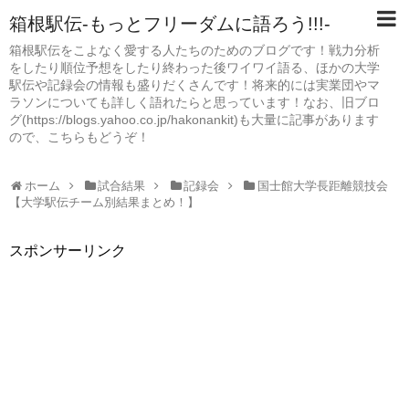
箱根駅伝-もっとフリーダムに語ろう!!!-
箱根駅伝をこよなく愛する人たちのためのブログです！戦力分析
をしたり順位予想をしたり終わった後ワイワイ語る、ほかの大学
駅伝や記録会の情報も盛りだくさんです！将来的には実業団やマ
ラソンについても詳しく語れたらと思っています！なお、旧ブロ
グ(https://blogs.yahoo.co.jp/hakonankit)も大量に記事があります
ので、こちらもどうぞ！
ホーム
試合結果
記録会
国士館大学長距離競技会
【大学駅伝チーム別結果まとめ！】
スポンサーリンク