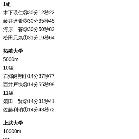
1組
木下瑛仁③30分12秒22
藤井達希③30分35秒45
河原 蒼③30分50秒82
松田元気①31分19秒64
拓殖大学
5000m
10組
石郷健翔①14分37秒77
西井戸快③14分55秒99
11組
須田 賢②14分31秒41
佐藤利珀①14分43秒72
上武大学
10000m