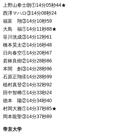
上野山拳士朗①14分05秒44★
西澤マハロ③14分08秒24
福富 翔③14分10秒59
大島 福①14分11秒88★
笹川洸成③14分12秒61
橋本昊太②14分16秒48
日向春空①14分20秒67
若林良樹②14分28秒86
本間 創③14分28秒96
石原正翔④14分28秒99
植村真登②14分32秒92
田中智稀①14分33秒24
徳本 陽②14分34秒40
村岡大雅①14分37秒85★
岡本龍聖③14分37秒89
帝京大学