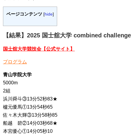
ページコンテンツ
[
hide
]
【結果】2025 国士舘大学 combined challenge
国士舘大学競技会【公式サイト】
プログラム
青山学院大学
5000m
2組
浜川舜斗③13分52秒83★
櫨元優馬①13分54秒65
佐々木大輝③13分58秒85
船越 碧②14分03秒68★
本宮優心①14分05秒10