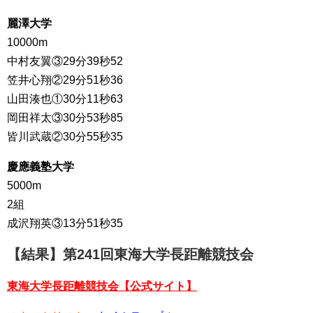
麗澤大学
10000m
中村友翼③29分39秒52
笠井心翔②29分51秒36
山田湊也①30分11秒63
岡田祥太③30分53秒85
皆川武蔵②30分55秒35
慶應義塾大学
5000m
2組
成沢翔英③13分51秒35
【結果】第241回東海大学長距離競技会
東海大学長距離競技会【公式サイト】