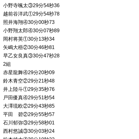
小野寺颯太③29分54秒36
越前谷洋武①29分54秒78
照井海翔④30分00秒73
小野翔太郎④30分07秒89
岡村将英①30分13秒34
矢嶋大梧②30分46秒81
早乙女良真③30分47秒28
2組
赤星龍舞④29分20秒09
鈴木青空②29分21秒48
井上陸斗①29分35秒76
戸田優真④29分51秒54
大澤琉欧②29分43秒85
平田 碧②29分55秒57
石川郁弥③29分58秒01
西村悠誠③30分03秒24