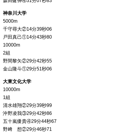
森田健伸④31分07秒83
神奈川大学
5000m
千守尋大②14分39秒06
戸田真己①14分43秒80
10000m
2組
野間黎矢②29分42秒55
金山隆斗①29分51秒06
大東文化大学
10000m
1組
清水雄翔②29分39秒99
沖野凌我③29分42秒86
五十嵐優貴④29分44秒67
野﨑 想②29分46秒71