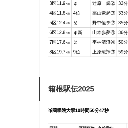
3区11.9㎞
🥉
辻原 輝②
33分
4区11.8㎞
4位
高山豪起③
33分
5区12.4㎞
🥇
野中恒亨②
35分
6区12.8㎞
🥇新
山本歩夢④
36分
7区17.6㎞
🥈
平林清澄④
50分
8区19.7㎞
9位
上原琉翔③
59分
箱根駅伝2025
🥉國學院大學10時間50分47秒