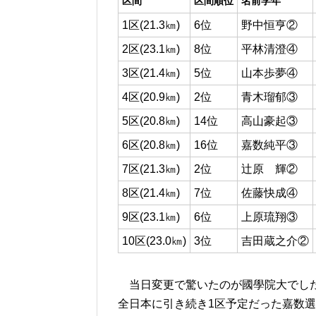
区間
区間順位
名前学年
1区(21.3㎞)
6位
野中恒亨②
2区(23.1㎞)
8位
平林清澄④
3区(21.4㎞)
5位
山本歩夢④
4区(20.9㎞)
2位
青木瑠郁③
5区(20.8㎞)
14位
高山豪起③
6区(20.8㎞)
16位
嘉数純平③
7区(21.3㎞)
2位
辻原 輝②
8区(21.4㎞)
7位
佐藤快成④
9区(23.1㎞)
6位
上原琉翔③
10区(23.0㎞)
3位
吉田蔵之介②
当日変更で驚いたのが國學院大でした
全日本に引き続き1区予定だった嘉数