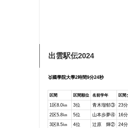
出雲駅伝2024
🥇國學院大學2時間9分24秒
区間
区間順位
名前学年
区間
1区8.0㎞
3位
青木瑠郁③
23分
2区5.8㎞
5位
山本歩夢④
16分
3区8.5㎞
4位
辻原 輝②
24分