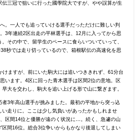
駅伝三冠で狙いに行った國學院大ですが、やや誤算が生
へ。一人でも追っていける選手だっただけに難しい判
。3年連続2区出走の平林選手は、12月に入ってから思
う。その中で、留学生のペースに食らいついていって、
分38秒では走り切っているので、箱根駅伝の高速化を思
かけますが、前にいた駒大には追いつききれず、61分台
思います。4区に回った青木選手は区間2位の意地。区
、早大を交わし、駒大を追い上げる形で山に繋ぎます。
者3年高山選手が挑みました。最初の平地から突っ込
しい走りに。ここは少し気負いがあったかもしれませ
、区間14位と優勝が遠のく状況に…。続く、急遽の山
区間16位。総合3位争いからもかなり後退してしまい