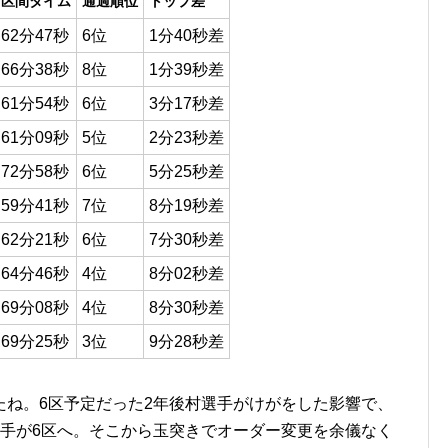
区間タイム
通過順位
トップ差
62分47秒
6位
1分40秒差
66分38秒
8位
1分39秒差
61分54秒
6位
3分17秒差
61分09秒
5位
2分23秒差
72分58秒
6位
5分25秒差
59分41秒
7位
8分19秒差
62分21秒
6位
7分30秒差
64分46秒
4位
8分02秒差
69分08秒
4位
8分30秒差
69分25秒
3位
9分28秒差
ね。6区予定だった2年後村選手がけがをした影響で、
選手が6区へ。そこから玉突きでオーダー変更を余儀なく