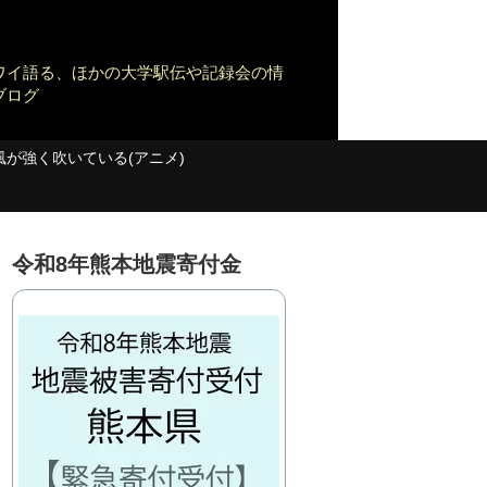
ワイ語る、ほかの大学駅伝や記録会の情
ブログ
風が強く吹いている(アニメ)
令和8年熊本地震寄付金