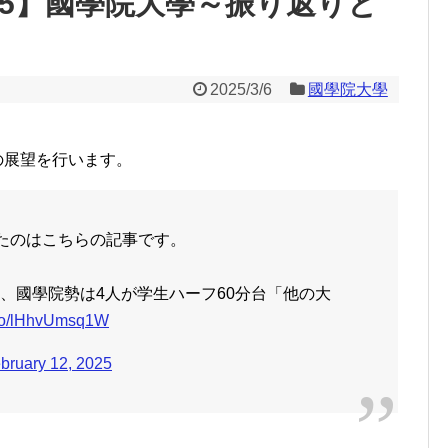
025】國學院大學～振り返りと
2025/3/6
國學院大學
への展望を行います。
めたのはこちらの記事です。
め、國學院勢は4人が学生ハーフ60分台「他の大
t.co/lHhvUmsq1W
bruary 12, 2025