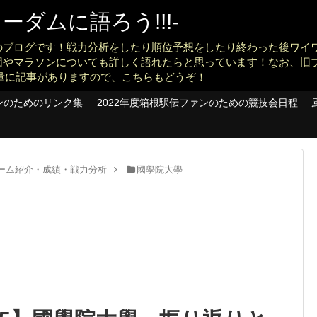
ダムに語ろう!!!-
のブログです！戦力分析をしたり順位予想をしたり終わった後ワイ
団やマラソンについても詳しく語れたらと思っています！なお、旧
konankit)も大量に記事がありますので、こちらもどうぞ！
ンのためのリンク集
2022年度箱根駅伝ファンのための競技会日程
】チーム紹介・成績・戦力分析
國學院大學