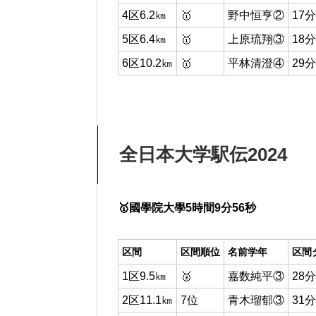
4区6.2㎞
🥇
野中恒亨②
17分
5区6.4㎞
🥇
上原琉翔③
18分
6区10.2㎞
🥇
平林清澄④
29分
全日本大学駅伝2024
🥇國學院大學5時間9分56秒
区間
区間順位
名前学年
区間
1区9.5㎞
🥈
嘉数純平③
28分
2区11.1㎞
7位
青木瑠郁③
31分