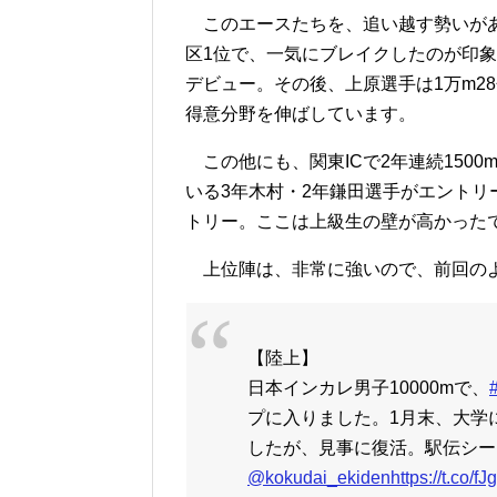
このエースたちを、追い越す勢いがあ
区1位で、一気にブレイクしたのが印
デビュー。その後、上原選手は1万m2
得意分野を伸ばしています。
この他にも、関東ICで2年連続150
いる3年木村・2年鎌田選手がエントリ
トリー。ここは上級生の壁が高かった
上位陣は、非常に強いので、前回の
【陸上】
日本インカレ男子10000mで、
プに入りました。1月末、大学
したが、見事に復活。駅伝シー
@kokudai_ekiden
https://t.co/