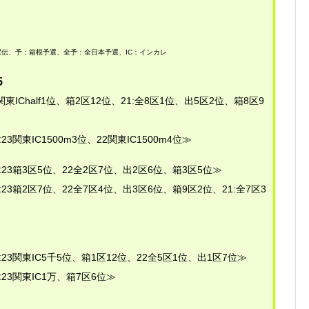
伝、予：箱根予選、全予：全日本予選、IC：インカレ
5
東IChalf1位、箱2区12位、21:全8区1位、出5区2位、箱8区9
23関東IC1500m3位、22関東IC1500m4位≫
23箱3区5位、22全2区7位、出2区6位、箱3区5位≫
23箱2区7位、22全7区4位、出3区6位、箱9区2位、21:全7区3
23関東IC5千5位、箱1区12位、22全5区1位、出1区7位≫
23関東IC1万、箱7区6位≫