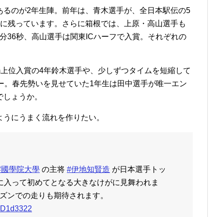
るのが2年生陣。前年は、青木選手が、全日本駅伝の5
象に残っています。さらに箱根では、上原・高山選手も
8分36秒、高山選手は関東ICハーフで入賞。それぞれの
0m上位入賞の4年鈴木選手や、少しずつタイムを短縮して
ー。春先勢いを見せていた1年生は田中選手が唯一エン
でしょうか。
ようにうまく流れを作りたい。
#國學院大學
の主将
#伊地知賢造
が日本選手トッ
に入って初めてとなる大きなけがに見舞われま
ズンでの走りも期待されます。
fJgD1d3322