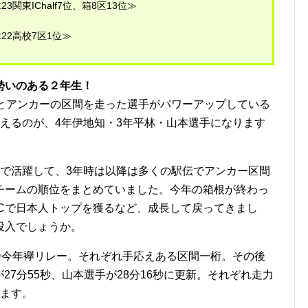
23関東IChalf7位、箱8区13位≫
22高校7区1位≫
勢いのある２年生！
とアンカーの区間を走った選手がパワーアップしている
えるのが、4年伊地知・3年平林・山本選手になります
で活躍して、3年時は以降は多くの駅伝でアンカー区間
チームの順位をまとめていました。今年の箱根が終わっ
ICで日本人トップを獲るなど、成長して戻ってきまし
投入でしょうか。
で今年襷リレー。それぞれ手応えある区間一桁。その後
27分55秒、山本選手が28分16秒に更新。それぞれ走力
みます。