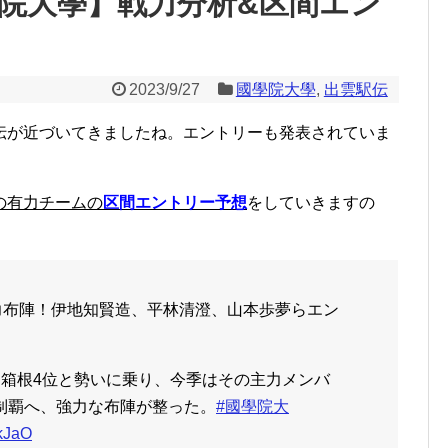
學院大學】戦力分析&区間エン
2023/9/27
國學院大學
,
出雲駅伝
伝が近づいてきましたね。エントリーも発表されていま
の有力チームの
区間エントリー予想
をしていきますの
力布陣！伊地知賢造、平林清澄、山本歩夢らエン
、箱根4位と勢いに乗り、今季はその主力メンバ
制覇へ、強力な布陣が整った。
#國學院大
lkJaO