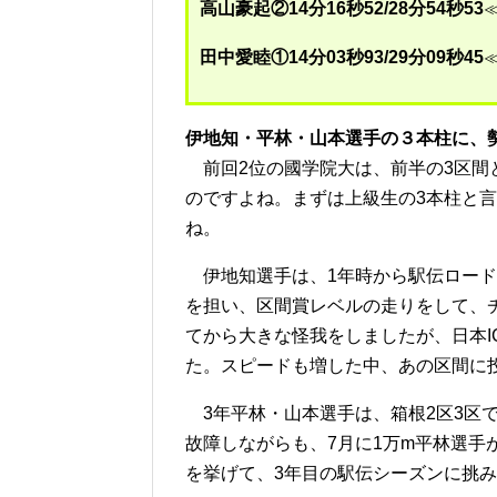
高山豪起②14分16秒52/28分54秒53
≪
田中愛睦①14分03秒93/29分09秒45
≪
伊地知・平林・山本選手の３本柱に、
前回2位の國学院大は、前半の3区間
のですよね。まずは上級生の3本柱と言
ね。
伊地知選手は、1年時から駅伝ロード
を担い、区間賞レベルの走りをして、
てから大きな怪我をしましたが、日本
た。スピードも増した中、あの区間に
3年平林・山本選手は、箱根2区3区
故障しながらも、7月に1万m平林選手が
を挙げて、3年目の駅伝シーズンに挑