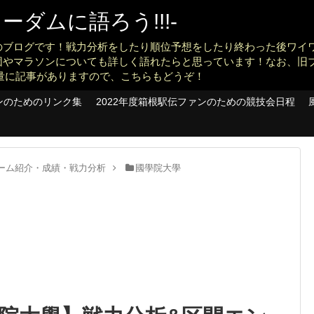
ダムに語ろう!!!-
のブログです！戦力分析をしたり順位予想をしたり終わった後ワイ
団やマラソンについても詳しく語れたらと思っています！なお、旧
konankit)も大量に記事がありますので、こちらもどうぞ！
ンのためのリンク集
2022年度箱根駅伝ファンのための競技会日程
】チーム紹介・成績・戦力分析
國學院大學