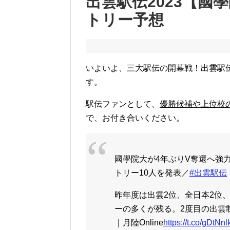
出雲駅伝2023【國
トリー予想
いよいよ、三大駅伝の開幕戦！出雲駅
す。
駅伝ファンとして、
優勝候補や上位校
で、お付き合いください。
國學院大が4年ぶりV奪還へ強
トリー10人を発表／
#出雲駅伝
昨年度は出雲2位、全日本2位
ーの多くが残る。2度目の出雲
｜月陸Online
https://t.co/gDtNn