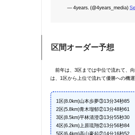
— 4years. (@4years_media)
Se
区間オーダー予想
前年は、3区までは中位で流れて、向
は、1区から上位で流れて優勝への機
1区(8.0km)山本歩夢③13分34秒85
2区(5.8km)青木瑠郁②13分48秒61
3区(8.5km)平林清澄③13分55秒30
4区(6.2km)上原琉翔②13分56秒84
5区(6.4km)高山豪起②14分16秒52