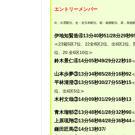
エントリーメンバー
出：出雲駅伝、全：全日本駅伝、箱：箱根駅伝、高：高校駅
伊地知賢造④13分40秒51/28分29秒9
≪23箱5区7位、22全8区2位、出6区2位、関
位、20:全6区10位≫
鈴木景仁④14分05秒49/29分22秒10
≪
山本歩夢③13分34秒85/28分16秒92
≪
平林清澄③13分55秒30/27分55秒15
≪
位、出6区5位≫
木村文哉③14分09秒31/29分16秒13
青木瑠郁②13分48秒61/28分32秒90
≪
上原琉翔②13分56秒84/28分36秒44
≪
鎌田匠馬②14分13秒37/