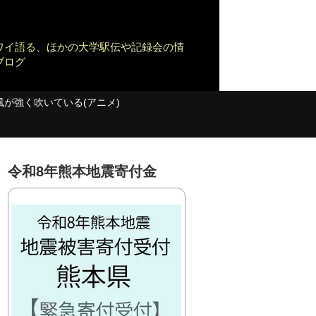
ワイ語る、ほかの大学駅伝や記録会の情
ブログ
風が強く吹いている(アニメ)
令和8年熊本地震寄付金