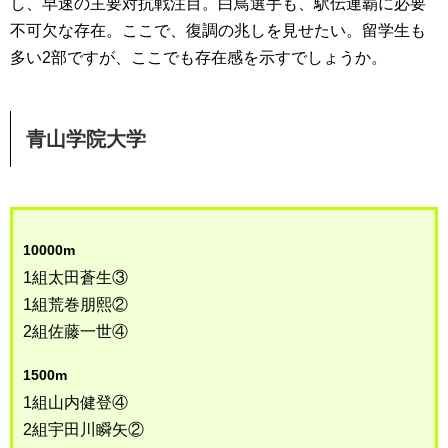
し、早速の主要対抗戦注目。白鳥選手も、駅伝連覇に必要
不可欠な存在。ここで、復調の兆しを見せたい。留学生も
多い2部ですが、ここでも存在感を示すでしょうか。
青山学院大学
10000m
1組太田蒼生③
1組荒巻朋熙②
2組佐藤一世④
1500m
1組山内健登④
2組宇田川瞬矢②