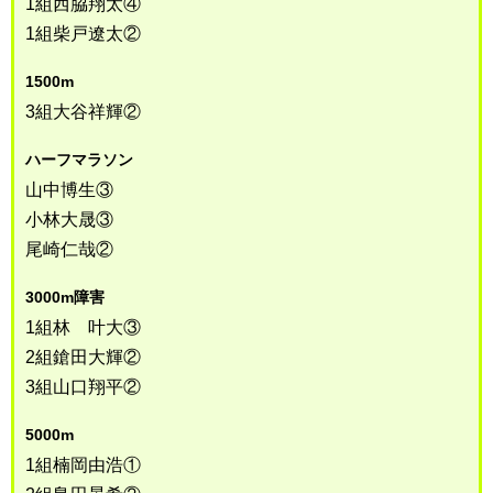
1組西脇翔太④
1組柴戸遼太②
1500m
3組大谷祥輝②
ハーフマラソン
山中博生③
小林大晟③
尾崎仁哉②
3000m障害
1組林 叶大③
2組鎗田大輝②
3組山口翔平②
5000m
1組楠岡由浩①