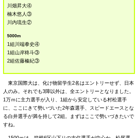
川畑昇大④
楠木悠人③
川内琉生②
5000m
1組川端拳史④
1組山岸柊斗③
2組佐藤榛紀③
東京国際大は、化け物留学生2名はエントリーせず、日本
人のみ。それでも3障以外は、全エントリーとなりました。
1万ｍに主力選手が入り、1組から安定している村松選手
に、ここにきて勢いづいた2年森選手、スピードエースとな
る白井選手が満を持して2組。まずはここで勢いづきたいで
すね。
1500ｍは、箱根6区山下りの吉住選手が中心か。松尾選