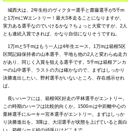
城西大は、2年生柱のヴィクター選手と齋藤選手が5千m
と1万mにWエントリー！最大3本走ることになりますが、
実力ある選手なのでいけるかな？ちょっと大変ですが、2人
とも連続入賞できれば、かなり自信になりそうですね。
1万mと5千mはもう一人は4年生エース。1万mは箱根5区
区間記録保持者の山本選手、平地も他の2人と変わらぬ走力
があり、同じく入賞を狙える選手です。5千mは箱根アンカ
ーの山中選手、ラストの力は確かなので、まずはしっかり
決勝進出したい。野村選手がいないところ、存在感示せれ
ば。
長いハーフには、箱根9区好走の平林選手がエントリー。
この時期のハーフは比較的向くか。1500ｍは中距離中心の
栗林選手にルーキー宮本選手がエントリー。まずはしっか
り決勝進出を。3障は、大沼選手が状態を上げていると面白
い。箱根シード組の頑張りはどこまで。