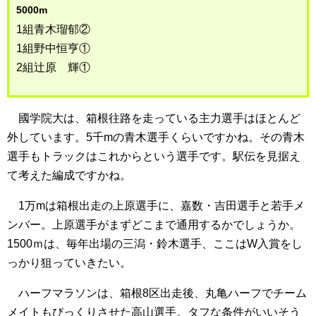
5000m
1組青木瑠郁②
1組野中恒亨①
2組辻原 輝①
國学院大は、箱根往路を走っている主力選手はほとんど
外しています。5千mの青木選手くらいですかね。その青木
選手もトラックはこれからという選手です。駅伝を見据え
て考えた編成ですかね。
1万mは箱根出走の上原選手に、嘉数・吉田選手と若手メ
ンバー。上原選手がまずどこまで通用するかでしょうか。
1500ｍは、毎年出場の三潟・鈴木選手、ここはW入賞をし
っかり狙っていきたい。
ハーフマラソンは、箱根8区出走後、丸亀ハーフでチーム
メイトもびっくりさせた高山選手。タフな条件がいいそう