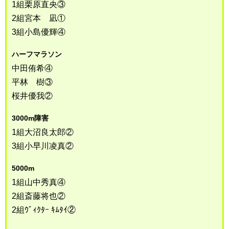
1組栗原直央③
2組宮本 凪①
3組小島優輝④
ハーフマラソン
中田侑希④
平林 樹③
桜井優我②
3000m障害
1組大沼良太郎②
3組小早川凌真②
5000m
1組山中秀真④
2組斎藤将也②
2組ｳﾞｨｸﾀｰ ｷﾑﾀｲ②