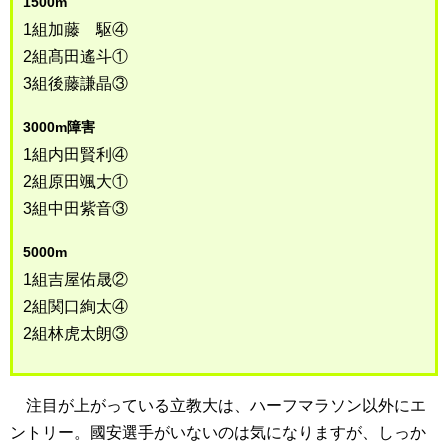
1500m
1組加藤 駆④
2組髙田遙斗①
3組後藤謙晶③
3000m障害
1組内田賢利④
2組原田颯大①
3組中田紫音③
5000m
1組吉屋佑晟②
2組関口絢太④
2組林虎太朗③
注目が上がっている立教大は、ハーフマラソン以外にエ
ントリー。國安選手がいないのは気になりますが、しっか