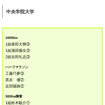
中央学院大学
10000m
1組柴田大輝③
1組蒲田陽生③
2組吉田礼志③
ハーフマラソン
工藤巧夢③
黒谷 優②
近田陽路②
3000m障害
1組鈴木駿介①