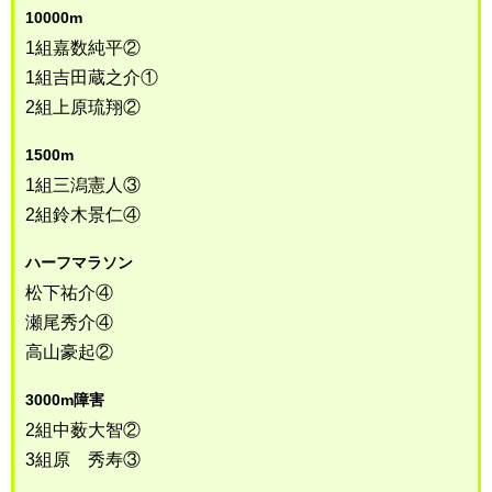
10000m
1組嘉数純平②
1組吉田蔵之介①
2組上原琉翔②
1500m
1組三潟憲人③
2組鈴木景仁④
ハーフマラソン
松下祐介④
瀬尾秀介④
高山豪起②
3000m障害
2組中薮大智②
3組原 秀寿③