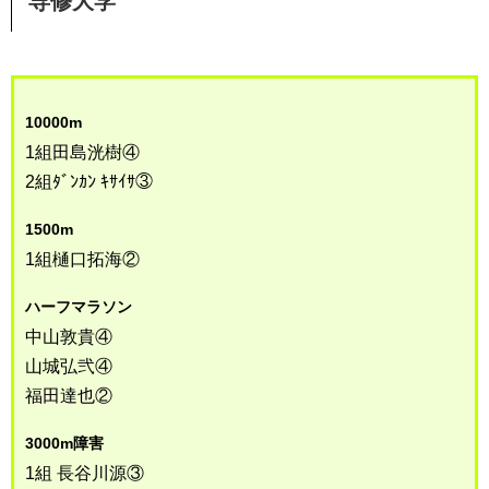
専修大学
10000m
1組田島洸樹④
2組ﾀﾞﾝｶﾝ ｷｻｲｻ③
1500m
1組樋口拓海②
ハーフマラソン
中山敦貴④
山城弘弐④
福田達也②
3000m障害
1組 長谷川源③