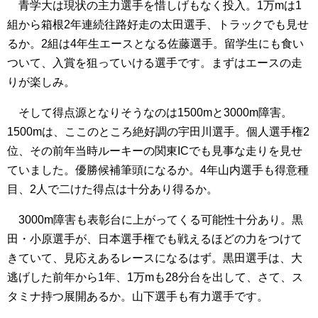
青学大は現状の主力選手を惜しげもなく投入。1万mは1
組から箱根2年連続往路好走の太田選手、トラックでも見せ
るか。2組は4年生エースとなる佐藤選手。留学生にも食い
ついて、入賞を狙っていける選手です。まずはエースの走
りが楽しみ。
そして得点源となりそうなのは1500mと3000m障害。
1500mは、ここのところ絶好調の宇田川選手。個人選手権2
位、その前年当時ルーキーの関東ICでも見事な走りを見せ
ていました。優勝候補筆頭になるか。4年山内選手も得意種
目、2人で二けた得点は十分あり得るか。
3000m障害も表彰台に上がってくる可能性十分あり。黒
田・小原選手が、日本選手権でも戦えるほどの力をつけて
きていて、見応えあるレースになるはず。黒田選手は、大
逃げした前年から1年、1万mも28分台を出して、さて、ス
タミナ持つ展開あるか。山下選手も有力選手です。