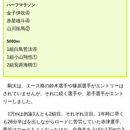
ハーフマラソン
金子伊吹④
赤星雄斗④
山川拓馬②
5000m
1組白鳥哲汰④
1組小山翔也①
2組安原海晴①
駒大は、エース格の鈴木選手や篠原選手がエントリーは
されていませんが、それに続く選手や、若手選手がエント
リーしました。
1万mは勿論3人とも2組目。それぞれ注目。1年時に早く
も28分半ばを出しながらロードに苦労していた赤津選手、
最近はロードもよくなったけど、自身名を上げた1万mで入