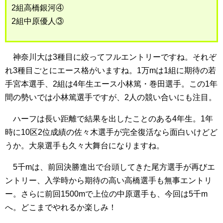
2組高橋銀河④
2組中原優人③
神奈川大は3種目に絞ってフルエントリーですね。それぞ
れ3種目ごとにエース格がいますね。1万mは1組に期待の若
手宮本選手、2組は4年生エース小林篤・巻田選手。この1年
間の勢いでは小林篤選手ですが、2人の競い合いにも注目。
ハーフは長い距離で結果を出したことのある4年生。1年
時に10区2位成績の佐々木選手が完全復活なら面白いけどど
うか。大泉選手も久々大舞台になりますね。
5千mは、前回決勝進出で台頭してきた尾方選手が再びエ
ントリー、入学時から期待の高い高橋選手も無事エントリ
ー。さらに前回1500mで上位の中原選手も、今回は5千m
へ。どこまでやれるか楽しみ！