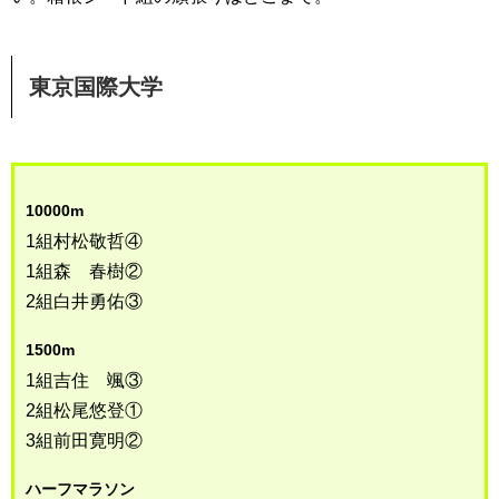
東京国際大学
10000m
1組村松敬哲④
1組森 春樹②
2組白井勇佑③
1500m
1組吉住 颯③
2組松尾悠登①
3組前田寛明②
ハーフマラソン