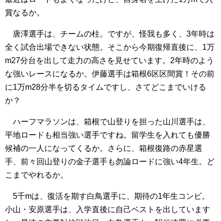
賞なるか。
唐澤選手は、チームの柱。ですが、怪我も多く、3年時は
全く試合出場できない状態。そこから今期復帰直後に、1万
m27分台を出して走力の高さを見せています。2年時のよう
な強いレースになるか。伊藤選手は箱根6区区間賞！その前
に1万m28分半を切るタイムですし、さてどこまでいける
か？
ハーフマラソンは、箱根で山登りを担った山川選手は、
平地ロードも相当強い選手ですね。留学生を入れても優勝
候補の一人になってくるか。さらに、箱根復路の赤星選
手、前々回山登りの金子選手も勿論ロードに強い4年生。ど
こまでやれるか。
5千mは、復活を期す白鳥選手に、期待の1年生コンビ。
小山・安原選手は、入学直後に自己ベストを出しています