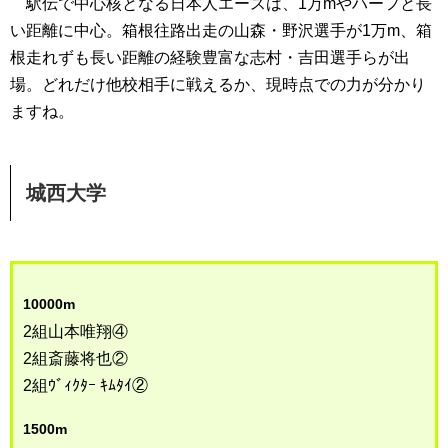
駅伝で中心核となる日本人エースは、1万mやハーフと長
い距離に中心。箱根往路出走の山森・野沢選手が1万m、箱
根走れずも長い距離の経験豊富な志村・吉田選手らが出
場。どれだけ他校相手に戦えるか、現時点での力が分かり
ますね。
城西大学
10000m
2組山本唯翔④
2組斎藤将也②
2組ｳﾞｨｸﾀｰ ｷﾑﾀｲ②
1500m