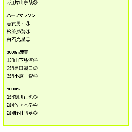
3組片山宗哉③
ハーフマラソン
志貴勇斗④
松並昴勢④
白石光星③
3000m障害
1組山下悠河④
2組黒田朝日②
3組小原 響④
5000m
1組鶴川正也③
2組佐々木塁④
2組野村昭夢③