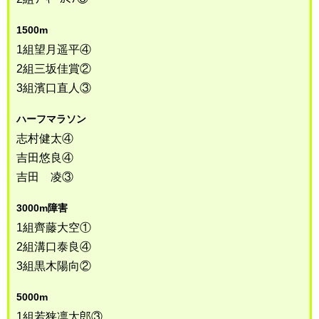
1500m
1組望月遥平④
2組三坂佳賞②
3組濱口直人③
ハーフマラソン
志村健太④
吉田悠良④
吉田 凌③
3000m障害
1組齊藤大空①
2組溝口泰良④
3組黒木陽向②
5000m
1組若狭凛太郎③