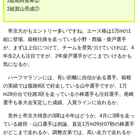
2組島田晃希②
2組賀山亮成①
帝京大がもエントリー多いですね。エース格は1万mの1
組に登場。箱根往路を走っている小野・西脇・柴戸選手
が、まずは上位につけて、チームを景気づけていければ。4
年生2人も注目ですが、2年柴戸選手がどこまでいけるかも
気になるか。
ハーフマラソンには、長い距離に自信がある選手。箱根
の実績では復路8区で好走している山中選手ですが、1万
m28分台で往路3区を走っている小林選手も注目選手。尾崎
選手も各大会安定した成績、入賞ラインに迫れるか。
意外と帝京大得意の3障は今年はどうか。4月に3障を走っ
ている鎗田・山口選手は勿論、直近1万m29分07秒の林選手
がどこまで走れるか。調整次第では、高い走力で走れるか