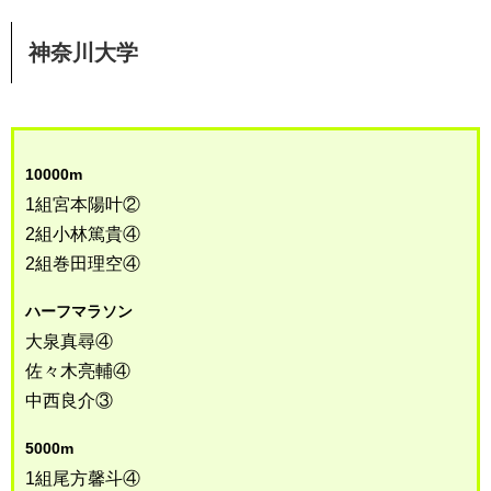
神奈川大学
10000m
1組宮本陽叶②
2組小林篤貴④
2組巻田理空④
ハーフマラソン
大泉真尋④
佐々木亮輔④
中西良介③
5000m
1組尾方馨斗④