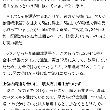
選手をあっという間に抜いていき、6位に浮上。
そして5㎞を通過するあたりで、後方から抜け出していた
創価嶋津選手を捉えて5位に浮上。5位まで33秒差で襷を受
け取っていましたが、5㎞で早く返済。二宮定点は24分50
秒、区間記録を32秒上回るペース。怪我明けでも、やっぱ
り実力者だ。
6位となった創価嶋津選手も、この時点では25分41秒と
全体の5番のタイムで通過。実は12月に入って、故障してい
たため、万全ではなかったものの、3年連続で4区、ここま
では3区の混戦から抜け出す流れになっている。
上位の鍔迫り合いに、順大石井選手がつけず
逆に、実力者でつけなかったのが、順大石井選手。混戦
の中タスキを受けていたので、早大らの7位集団、すぐ後ろ
追い上げかけていた法大扇選手らと、少なくとも絡んでい