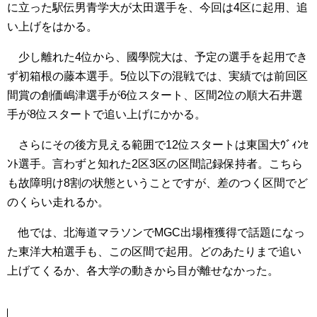
に立った駅伝男青学大が太田選手を、今回は4区に起用、追
い上げをはかる。
少し離れた4位から、國學院大は、予定の選手を起用でき
ず初箱根の藤本選手。5位以下の混戦では、実績では前回区
間賞の創価嶋津選手が6位スタート、区間2位の順大石井選
手が8位スタートで追い上げにかかる。
さらにその後方見える範囲で12位スタートは東国大ｳﾞｨﾝｾ
ﾝﾄ選手。言わずと知れた2区3区の区間記録保持者。こちら
も故障明け8割の状態ということですが、差のつく区間でど
のくらい走れるか。
他では、北海道マラソンでMGC出場権獲得で話題になっ
た東洋大柏選手も、この区間で起用。どのあたりまで追い
上げてくるか、各大学の動きから目が離せなかった。