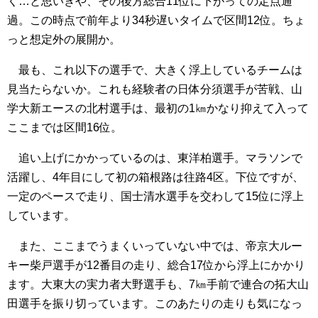
く…と思いきや、その後方総合11位に下がっての定点通
過。この時点で前年より34秒遅いタイムで区間12位。ちょ
っと想定外の展開か。
最も、これ以下の選手で、大きく浮上しているチームは
見当たらないか。これも経験者の日体分須選手が苦戦、山
学大新エースの北村選手は、最初の1㎞かなり抑えて入って
ここまでは区間16位。
追い上げにかかっているのは、東洋柏選手。マラソンで
活躍し、4年目にして初の箱根路は往路4区。下位ですが、
一定のペースで走り、国士清水選手を交わして15位に浮上
しています。
また、ここまでうまくいっていない中では、帝京大ルー
キー柴戸選手が12番目の走り、総合17位から浮上にかかり
ます。大東大の実力者大野選手も、7㎞手前で連合の拓大山
田選手を振り切っています。このあたりの走りも気になっ