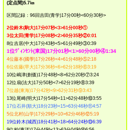
(定点間)5.7㎞
区間記録：96回吉田(青学)17分00秒<60分30秒>
2位鈴木(駒大)17分07秒<3>61分00秒①
3位太田(青学)17分08秒<2>60分35秒②0:01
8位吉居(中大)17分43秒<5>61分49秒③0:39
1位ｳﾞｨﾝｾﾝﾄ(東国)17分01秒<1>60分00秒④1:34
4位藤本(國學)17分26秒<4>61分48秒⑤2:18
6位佐藤(早大)17分36秒<6>62分18秒⑥3:19
10位嶋津(創価)17分48秒<8>62分20秒⑦3:24
12位扇(法大)17分50秒<7>62分19秒⑧3:39
7位越(東海)17分42秒<9>62分31秒⑨3:43
13位尾崎(明大)17分54秒<11>62分48秒⑩3:55
17位石井(順大)18分23秒<15>63分46秒⑪4:57
5位北村(山学)17分29秒<10>62分46秒⑫5:19
19位鈴木(城西)18分41秒<18>64分24秒⑬6:39
9位柏(東洋)17分44秒<13>63分04秒⑭6:56