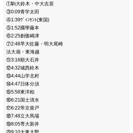
①駒大鈴木・中大吉居
③0:09青学太田
④1:39ｳﾞｨﾝｾﾝﾄ(東国)
⑤1:52國學藤本
⑥2:25創価嶋津
⑦2:48早大佐藤・明大尾崎
法大扇・東海越
⑪3:16順大石井
⑫4:32城西鈴木
⑬4:44山学北村
⑭4:47日体分須
⑮5:58東洋柏
⑯6:21国士清水
⑰6:22帝京柴戸
⑱7:48立大馬場
⑲8:05専大新井
⑳9:10大東大野