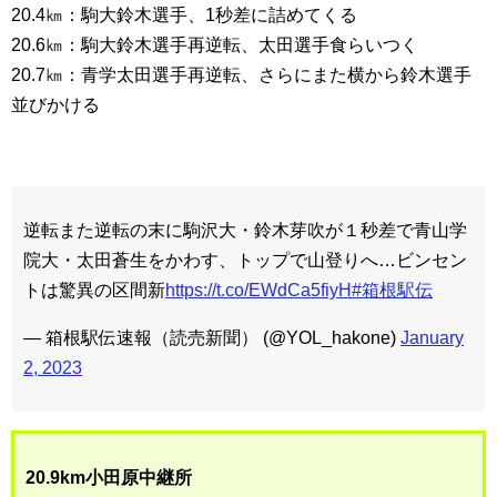
20.4㎞：駒大鈴木選手、1秒差に詰めてくる
20.6㎞：駒大鈴木選手再逆転、太田選手食らいつく
20.7㎞：青学太田選手再逆転、さらにまた横から鈴木選手
並びかける
逆転また逆転の末に駒沢大・鈴木芽吹が１秒差で青山学
院大・太田蒼生をかわす、トップで山登りへ…ビンセン
トは驚異の区間新
https://t.co/EWdCa5fiyH
#箱根駅伝
— 箱根駅伝速報（読売新聞） (@YOL_hakone)
January
2, 2023
20.9km小田原中継所