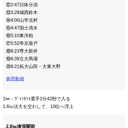
⑫2:47日体分須
⑬3:28城西鈴木
⑭4:00山学北村
⑮4:47国士清水
⑯5:10東洋柏
⑰5:52帝京柴戸
⑱6:23専大新井
⑲6:39立大馬場
⑳8:21拓大山田・大東大野
参照動画
1㎞：ｳﾞｨﾝｾﾝﾄ選手2分42秒で入る
1.6㎞法大を交わして、10位へ浮上
2.8㎞滄浪閣前