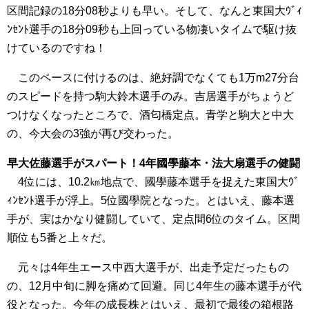
区間記録の18分08秒よりも早い。そして、なんと東国大ｳﾞｨ
ﾝｾﾝﾄ選手の18分09秒も上回っている物凄いタイムで駆け抜
けているのですね！
このペースに付けるのは、絶好調でなくても1万m27分台
のスピードを持つ駒大鈴木選手のみ。吉居選手がちょうど
つけなくなったところで、酒匂橋定点。青学と駒大と中大
の、今大会の3強が再び交わった。
早大佐藤選手がスパート！4年國學藤本・法大扇選手の健闘
4位には、10.2㎞地点で、國學藤本選手を捉えた東国大ｳﾞ
ｨﾝｾﾝﾄ選手が浮上。5位國學院となった。とはいえ、藤本選
手が、実はかなり健闘していて、定点間6位のタイム。区間
順位も5番と上々だ。
元々は4年生エース中西大選手が、出走予定だったもの
の、12月中旬に脚を痛めて回避。同じ4年生の藤本選手が代
役となった。今年の成長株とはいえ、最初で最後の箱根路