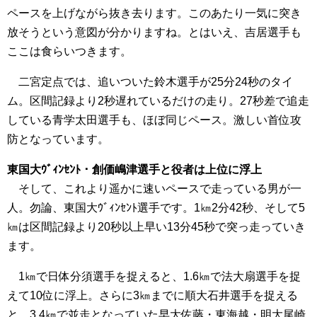
ペースを上げながら抜き去ります。このあたり一気に突き
放そうという意図が分かりますね。とはいえ、吉居選手も
ここは食らいつきます。
二宮定点では、追いついた鈴木選手が25分24秒のタイ
ム。区間記録より2秒遅れているだけの走り。27秒差で追走
している青学太田選手も、ほぼ同じペース。激しい首位攻
防となっています。
東国大ｳﾞｨﾝｾﾝﾄ・創価嶋津選手と役者は上位に浮上
そして、これより遥かに速いペースで走っている男が一
人。勿論、東国大ｳﾞｨﾝｾﾝﾄ選手です。1㎞2分42秒、そして5
㎞は区間記録より20秒以上早い13分45秒で突っ走っていき
ます。
1㎞で日体分須選手を捉えると、1.6㎞で法大扇選手を捉
えて10位に浮上。さらに3㎞までに順大石井選手を捉える
と、3.4㎞で並走となっていた早大佐藤・東海越・明大尾崎