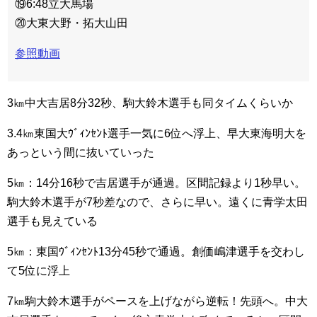
⑲6:48立大馬場
⑳大東大野・拓大山田
参照動画
3㎞中大吉居8分32秒、駒大鈴木選手も同タイムくらいか
3.4㎞東国大ｳﾞｨﾝｾﾝﾄ選手一気に6位へ浮上、早大東海明大を
あっという間に抜いていった
5㎞：14分16秒で吉居選手が通過。区間記録より1秒早い。
駒大鈴木選手が7秒差なので、さらに早い。遠くに青学太田
選手も見えている
5㎞：東国ｳﾞｨﾝｾﾝﾄ13分45秒で通過。創価嶋津選手を交わし
て5位に浮上
7㎞駒大鈴木選手がペースを上げながら逆転！先頭へ。中大