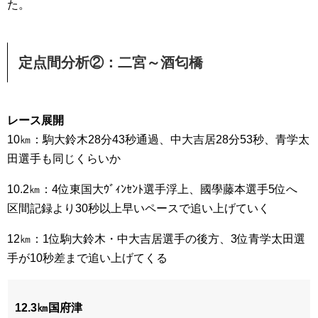
た。
定点間分析②：二宮～酒匂橋
レース展開
10㎞：駒大鈴木28分43秒通過、中大吉居28分53秒、青学太
田選手も同じくらいか
10.2㎞：4位東国大ｳﾞｨﾝｾﾝﾄ選手浮上、國學藤本選手5位へ
区間記録より30秒以上早いペースで追い上げていく
12㎞：1位駒大鈴木・中大吉居選手の後方、3位青学太田選
手が10秒差まで追い上げてくる
12.3㎞国府津