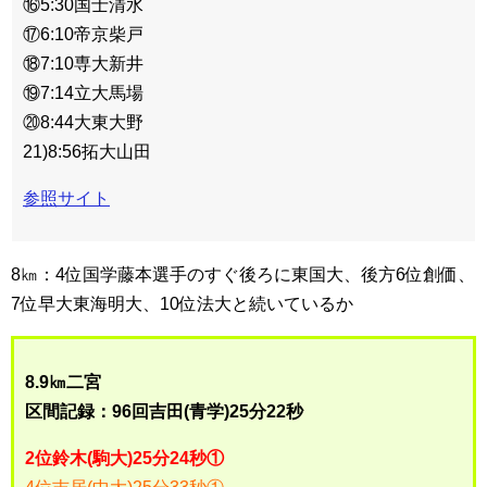
⑯5:30国士清水
⑰6:10帝京柴戸
⑱7:10専大新井
⑲7:14立大馬場
⑳8:44大東大野
21)8:56拓大山田
参照サイト
8㎞：4位国学藤本選手のすぐ後ろに東国大、後方6位創価、
7位早大東海明大、10位法大と続いているか
8.9㎞二宮
区間記録：96回吉田(青学)25分22秒
2位鈴木(駒大)25分24秒①