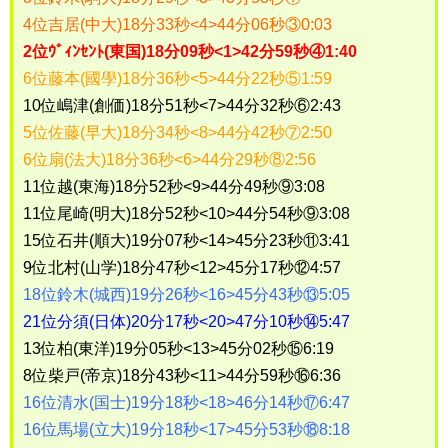
4位吉居(中大)18分33秒<4>44分06秒③0:03
2位ｳﾞｨﾝｾﾝﾄ(東国)18分09秒<1>42分59秒④1:40
6位藤本(國學)18分36秒<5>44分22秒⑤1:59
10位嶋津(創価)18分51秒<7>44分32秒⑥2:43
5位佐藤(早大)18分34秒<8>44分42秒⑦2:50
6位扇(法大)18分36秒<6>44分29秒⑧2:56
11位越(東海)18分52秒<9>44分49秒⑨3:08
11位尾崎(明大)18分52秒<10>44分54秒⑨3:08
15位石井(順大)19分07秒<14>45分23秒⑪3:41
9位北村(山学)18分47秒<12>45分17秒⑫4:57
18位鈴木(城西)19分26秒<16>45分43秒⑬5:05
21位分須(日体)20分17秒<20>47分10秒⑭5:47
13位柏(東洋)19分05秒<13>45分02秒⑮6:19
8位柴戸(帝京)18分43秒<11>44分59秒⑯6:36
16位清水(国士)19分18秒<18>46分14秒⑰6:47
16位馬場(立大)19分18秒<17>45分53秒⑱8:18