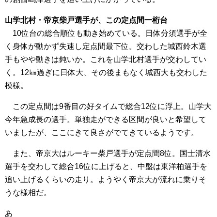
山学北村・帝京柴戸選手が、この定点間一桁台
10位台の総合順位も動き始めている。日体分須選手が全
く身体が動かず失速し定点間最下位。交わした城西鈴木選
手もやや動きは鈍いか。これを山学北村選手が交わしてい
く。12㎞過ぎに日体大、その後まもなく城西大も交わした
模様。
この定点間は9番目の好タイムで総合12位に浮上。山学大
今年急成長の選手。単独走ができる区間が良いと希望して
いましたが、ここにきて良さがでてきているようです。
また、帝京大はルーキー柴戸選手が定点間8位。国士清水
選手を交わして総合16位に上げると、中盤は東洋柏選手を
追い上げるくらいの走り。ようやく帝京大が流れに乗りそ
うな様相だ。
あ