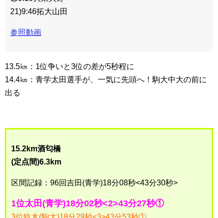
21)9:46拓大山田
参照動画
13.5㎞：1位争いと3位の差が5秒程に
14.4㎞：青学太田選手が、一気に先頭へ！駒大中大の前に
出る
15.2km酒匂橋
(定点間)6.3km
区間記録：96回吉田(青学)18分08秒<43分30秒>
1位太田(青学)18分02秒<2>43分27秒①
3位鈴木(駒大)18分29秒<3>43分53秒①