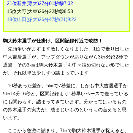
21位新井(専大)27分01秒⑲7:32
15位大野(大東)26分22秒⑳8:58
18位山田(拓大)26分47秒(21)9:22
駒大鈴木選手が仕掛け、区間記録付近で攻防！
先頭争いがますます激しくなりました。1位で走り出した
中大吉居選手が、アップダウンがありながら3㎞8分32秒で
通過。その3㎞は駒大鈴木選手も中々詰め切れない形でした
が、それ以降は少しずつ詰まっています。
10秒あった差が、5㎞で7秒差に。しかも中大吉居選手が
5㎞14分16秒と、区間記録より1秒早いペースで走っている
にも関わらず、詰まってきています。分かってはいるもの
の鈴木選手の実力が、凄まじいものというもの言えると思
います。
ここから急激に詰まり、7㎞で駒大鈴木選手が捉えると、