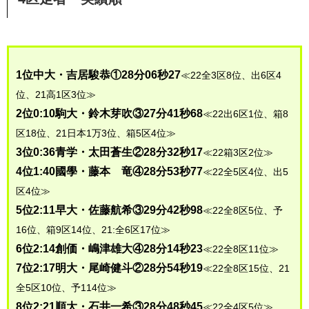
1位中大・吉居駿恭①28分06秒27
≪22全3区8位、出6区4
位、21高1区3位≫
2位0:10駒大・鈴木芽吹③27分41秒68
≪22出6区1位、箱8
区18位、21日本1万3位、箱5区4位≫
3位0:36青学・太田蒼生②28分32秒17
≪22箱3区2位≫
4位1:40國學・藤本 竜④28分53秒77
≪22全5区4位、出5
区4位≫
5位2:11早大・佐藤航希③29分42秒98
≪22全8区5位、予
16位、箱9区14位、21:全6区17位≫
6位2:14創価・嶋津雄大④28分14秒23
≪22全8区11位≫
7位2:17明大・尾崎健斗②28分54秒19
≪22全8区15位、21
全5区10位、予114位≫
8位2:21順大・石井一希③28分48秒45
≪22全4区5位≫