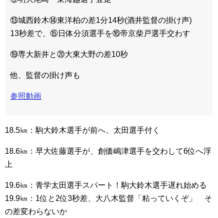
⑬城西鈴木⑭東洋柏の差1分14秒(酒井監督の掛け声)
13秒差で、⑮日体分須選手を⑯帝京柴戸選手交わす
⑲専大新井と⑳大東大野の差10秒
他、監督の掛け声も
参照動画
18.5㎞：駒大鈴木選手が前へ、太田選手付く
18.6㎞：早大佐藤選手が、創価嶋津選手を交わして6位へ浮
上
19.6㎞：青学太田選手スパート！駒大鈴木選手遅れ始める
19.9㎞：1位と2位3秒差、大八木監督「粘っていくぞ」 そ
の差変わらないか