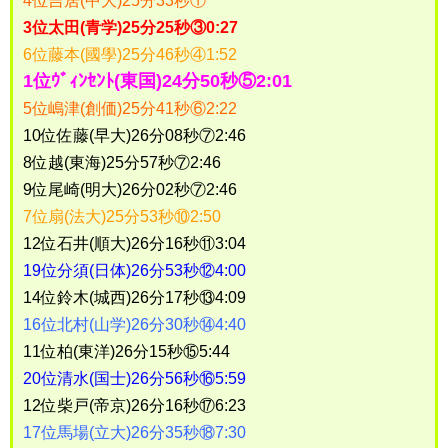
4位吉居(中大)25分33秒①
3位太田(青学)25分25秒③0:27
6位藤本(國學)25分46秒④1:52
1位ｳﾞｨﾝｾﾝﾄ(東国)24分50秒⑤2:01
5位嶋津(創価)25分41秒⑥2:22
10位佐藤(早大)26分08秒⑦2:46
8位越(東海)25分57秒⑦2:46
9位尾崎(明大)26分02秒⑦2:46
7位扇(法大)25分53秒⑩2:50
12位石井(順大)26分16秒⑪3:04
19位分須(日体)26分53秒⑫4:00
14位鈴木(城西)26分17秒⑬4:09
16位北村(山学)26分30秒⑭4:40
11位柏(東洋)26分15秒⑮5:44
20位清水(国士)26分56秒⑯5:59
12位柴戸(帝京)26分16秒⑰6:23
17位馬場(立大)26分35秒⑱7:30