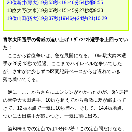
20位新井(専大)19分53秒<19>46分54秒⑲8:55
13位大野(大東)19分05秒<15>45分27秒⑳9:33
19位山田(拓大)19分37秒(19)46分24秒(21)10:29
青学太田選手の脅威の追い上げ！ｳﾞｨﾝｾﾝﾄ選手を上回ってい
た！
ここから首位争いは、急な展開になる。10㎞駒大鈴木選
手が28分43秒で通過、ここまでハイレベルな争いでした
が、さすがに少しずつ区間記録ペースからは遅れていき、
落ち着いてくる。
逆に、ここからさらにエンジンがかかったのが、3位走行
の青学大太田選手。10㎞を超えてから急激に差が縮まって
きて、12㎞地点で一気に10秒差へ。そして、14.4㎞地点、
ついに太田選手が追いつき、一気に前に出る。
酒匂橋までの定点では18分02秒！この定点間だけなら、