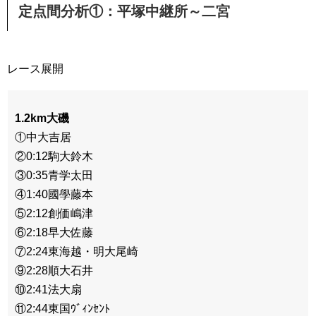
定点間分析①：平塚中継所～二宮
レース展開
1.2km大磯
①中大吉居
②0:12駒大鈴木
③0:35青学太田
④1:40國學藤本
⑤2:12創価嶋津
⑥2:18早大佐藤
⑦2:24東海越・明大尾崎
⑨2:28順大石井
⑩2:41法大扇
⑪2:44東国ｳﾞｨﾝｾﾝﾄ