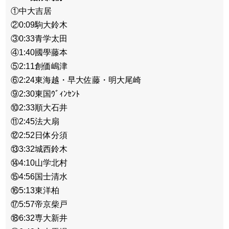
①中大吉居
②0:09駒大鈴木
③0:33青学太田
④1:40國學藤本
⑤2:11創価嶋津
⑥2:24東海越・早大佐藤・明大尾崎
⑨2:30東国ｳﾞｨﾝｾﾝﾄ
⑩2:33順大石井
⑪2:45法大扇
⑫2:52日体分須
⑬3:32城西鈴木
⑭4:10山学北村
⑮4:56国士清水
⑯5:13東洋柏
⑰5:57帝京柴戸
⑱6:32専大新井