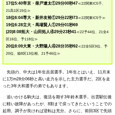
17位5:40帝京・柴戸遼太①29分00秒47
≪22関東IC5千、
21高1区15位≫
18位6:04専大・新井友裕①29分22秒73
≪22関東IC5千≫
19位6:28立大・馬場賢人①29分01秒69
(20)8:08拓大・山田拓人④29分23秒41
≪22予44位、21全4
区16位、予118位≫
20位8:09大東・大野陽人④28分35秒92
≪22全5区9位、予
20位、箱8区13位相、21予46位≫
先頭の、中大は1年生吉居選手。1年生とはいえ、11月末
に1万m28分06秒と高い走力を示した主力選手だ。2区を走
った3年大和選手の弟でもあります。
追いかける駒大は、復活を期す3年鈴木選手。出雲駅伝後
に軽い故障があったが、8割まで戻ってきたということでの
起用。調子が良ければ逆転は充分。さらに、前回3区で先頭