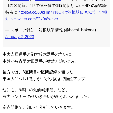
目の区間新。4区で速報値で1時間切り…2～4区の記録保
持者に
https://t.co/60kHm7YNOR
#箱根駅伝
#スポーツ報
知
pic.twitter.com/fCx9r8wnvo
— スポーツ報知・箱根駅伝情報 (@hochi_hakone)
January 2, 2023
中大吉居選手と駒大鈴木選手の争いに、
中盤から青学太田選手が猛然と追いこみ、
後方では、3区間目の区間記録を狙った
東国大ｳﾞｨﾝｾﾝﾄ選手がゴボウ抜きで順位アップ
他にも、5年目の創価嶋津選手など、
有力ランナーのせめぎ合いが多くみられました。
定点間別で、細かく分析していきます。