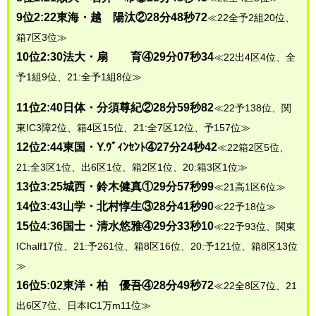
9位2:22東海・越 陽汰②28分48秒72
≪22全予2組20位、
箱7区3位≫
10位2:30法大・扇 育④29分07秒34
≪22出4区4位、全
予1組9位、21:全予1組8位≫
11位2:40日体・分須尊紀②28分59秒82
≪22予138位、関
東IC3障2位、箱4区15位、21:全7区12位、予157位≫
12位2:44東国・Y.ｳﾞｨﾝｾﾝﾄ④27分24秒42
≪22箱2区5位、
21:全3区1位、出6区1位、箱2区1位、20:箱3区1位≫
13位3:25城西・鈴木健真①29分57秒99
≪21高1区6位≫
14位3:43山学・北村惇生③28分41秒90
≪22予18位≫
15位4:36国士・清水悠雅④29分33秒10
≪22予93位、関東
IChalf17位、21:予261位、箱8区16位、20:予121位、箱8区13位
≫
16位5:02東洋・柏 優吾④28分49秒72
≪22全8区7位、21
出6区7位、日本IC1万m11位≫