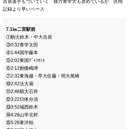
吉居選手もついていく 後方青学大も攻めているか 区間
記録より早いペース
7.1㎞二宮駅前
①駒大鈴木・中大吉居
③0:32青学太田
④1:44国学藤本
⑤2:02東国ｳﾞｨﾝｾﾝﾄ
⑥2:12創価嶋津
⑦2:32東海越・早大佐藤・明大尾崎
⑩2:42法大扇
⑪2:46順大石井
⑫3:22日体分須
⑬3:52城西鈴木
⑭4:26山学北村
⑮5:26東洋柏