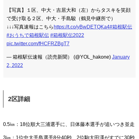
【写真】１区、中大・吉居大和（左）からタスキを笑顔
で受け取る２区、中大・手島駿（鶴見中継所で）
↓↓↓写真速報はこちら
https://t.co/yBwDETQKa4
#箱根駅伝
#おうちで箱根駅伝
#箱根駅伝2022
pic.twitter.com/fHCFRZBgT7
— 箱根駅伝速報（読売新聞） (@YOL_hakone)
January
2, 2022
2区詳細
0.5㎞：18位順大三浦選手に、日体藤本選手が追いつき並走
3㎞：1位中大手島選手8分40秒、2位駒大田澤がすでに30秒