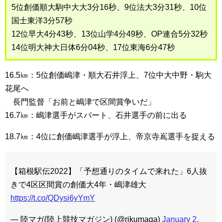
5位創価順大駒中大大3分16秒、9位法大3分31秒、10位
国士東洋3分57秒
12位早大4分43秒、13位山学4分49秒、OP連合5分32秒
14位明大神大日体6分04秒、17位東海6分47秒
16.5㎞：5位創価嶋津・順大石井浮上、7位中大中野・駒大
花尾へ
長門監督「お前と嶋津で区間賞争いだ」
16.7㎞：嶋津選手がスパート、石井選手の前に出る
18.7㎞：4位に創価嶋津選手が浮上、帝京寺嶌選手を捉える
【箱根駅伝2022】「予想通りのタイムで来れた」6人抜
きで4区区間賞の創価大4年・嶋津雄大
https://t.co/QDysi6yYmY
— 陸マガ(陸上競技マガジン) (@rikumaga)
January 2,