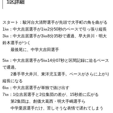
1区詳細
スタート：駿河台大清野選手が先頭で大手町の角を曲がる
1㎞：中大吉居選手が1㎞2分50秒のペースで引っ張り縦長
3㎞：中大吉居選手が3㎞8分35秒で通過、早大井川・明大
鈴木選手がつく
最後尾に、中学大吉田選手
5㎞：中大吉居選手が5㎞14分07秒と区間記録に迫るペース
で通過。
2番手早大井川、東洋児玉選手。ペースがさらに上がり
縦長になる
6㎞：中大吉居選手が単独で抜け出す
7㎞：1位吉居選手と2位集団の差が、15秒差に広がる
第2集団は、創価大葛西・明大手嶋選手ら
中学栗原選手だけ、苦しそうな表情で遅れてしまう