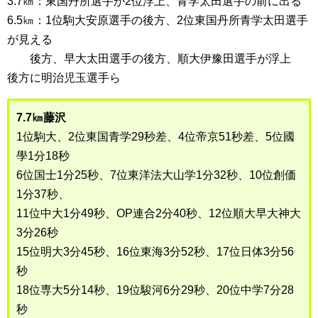
3.7㎞：東国丹所選手が2位浮上、青学太田選手の前に出る
6.5㎞：1位駒大安原選手の後方、2位東国丹所青学太田選手
が見える
後方、早大太田選手の後方、順大伊豫田選手が浮上
後方に明治児玉選手ら
7.7㎞藤沢
1位駒大、2位東国青学29秒差、4位帝京51秒差、5位國
學1分18秒
6位国士1分25秒、7位東洋法大山学1分32秒、10位創価
1分37秒、
11位中大1分49秒、OP連合2分40秒、12位順大早大神大
3分26秒
15位明大3分45秒、16位東海3分52秒、17位日体3分56
秒
18位専大5分14秒、19位駿河6分29秒、20位中学7分28
秒