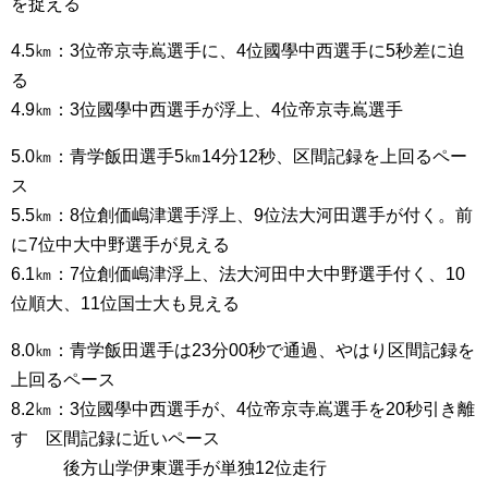
を捉える
4.5㎞：3位帝京寺嶌選手に、4位國學中西選手に5秒差に迫
る
4.9㎞：3位國學中西選手が浮上、4位帝京寺嶌選手
5.0㎞：青学飯田選手5㎞14分12秒、区間記録を上回るペー
ス
5.5㎞：8位創価嶋津選手浮上、9位法大河田選手が付く。前
に7位中大中野選手が見える
6.1㎞：7位創価嶋津浮上、法大河田中大中野選手付く、10
位順大、11位国士大も見える
8.0㎞：青学飯田選手は23分00秒で通過、やはり区間記録を
上回るペース
8.2㎞：3位國學中西選手が、4位帝京寺嶌選手を20秒引き離
す 区間記録に近いペース
後方山学伊東選手が単独12位走行