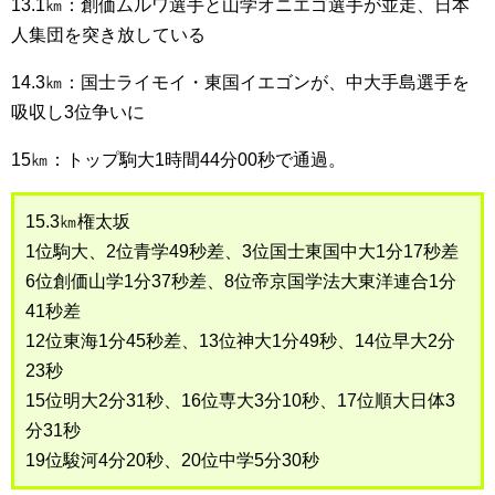
13.1㎞：創価ムルワ選手と山学オニエゴ選手が並走、日本
人集団を突き放している
14.3㎞：国士ライモイ・東国イエゴンが、中大手島選手を
吸収し3位争いに
15㎞：トップ駒大1時間44分00秒で通過。
15.3㎞権太坂
1位駒大、2位青学49秒差、3位国士東国中大1分17秒差
6位創価山学1分37秒差、8位帝京国学法大東洋連合1分
41秒差
12位東海1分45秒差、13位神大1分49秒、14位早大2分
23秒
15位明大2分31秒、16位専大3分10秒、17位順大日体3
分31秒
19位駿河4分20秒、20位中学5分30秒