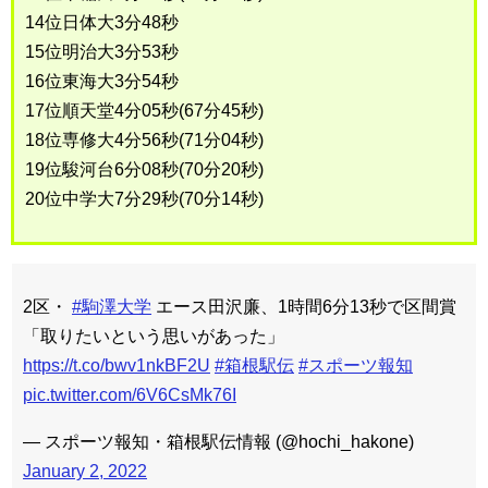
14位日体大3分48秒
15位明治大3分53秒
16位東海大3分54秒
17位順天堂4分05秒(67分45秒)
18位専修大4分56秒(71分04秒)
19位駿河台6分08秒(70分20秒)
20位中学大7分29秒(70分14秒)
2区・
#駒澤大学
エース田沢廉、1時間6分13秒で区間賞
「取りたいという思いがあった」
https://t.co/bwv1nkBF2U
#箱根駅伝
#スポーツ報知
pic.twitter.com/6V6CsMk76I
— スポーツ報知・箱根駅伝情報 (@hochi_hakone)
January 2, 2022