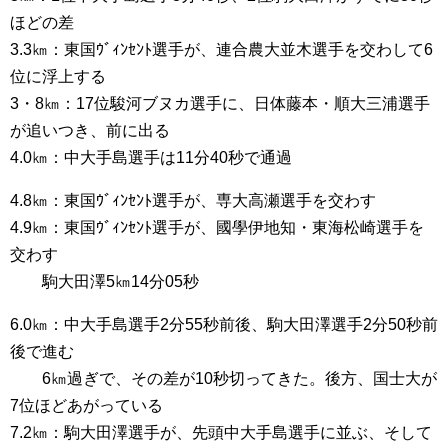
ほどの差
3.3㎞：東国ｳﾞｨﾝｾﾝﾄ選手が、連合農大並木選手を交わして6
位に浮上する
3・8㎞：17位駿河ブヌカ選手に、日体藤本・順大三浦選手
が追いつき、前に出る
4.0㎞：中大手島選手は11分40秒で通過
4.8㎞：東国ｳﾞｨﾝｾﾝﾄ選手が、専大高瀬選手を交わす
4.9㎞：東国ｳﾞｨﾝｾﾝﾄ選手が、國學伊地知・東海松崎選手を
交わす
駒大田澤5㎞14分05秒
6.0㎞：中大手島選手2分55秒前後、駒大田澤選手2分50秒前
後で進む
6㎞過ぎで、その差が10秒切ってきた。後方、国士大が
7位ほどあがっている
7.2㎞：駒大田澤選手が、先頭中大手島選手に並ぶ、そして