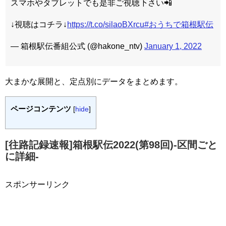
スマホやタブレットでも是非ご視聴下さい📲
↓視聴はコチラ↓
https://t.co/silaoBXrcu
#おうちで箱根駅伝
— 箱根駅伝番組公式 (@hakone_ntv)
January 1, 2022
大まかな展開と、定点別にデータをまとめます。
ページコンテンツ
[
hide
]
[往路記録速報]箱根駅伝2022(第98回)-区間ごと
に詳細-
スポンサーリンク