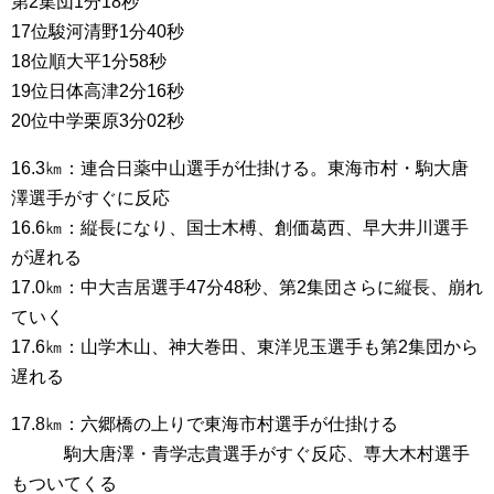
第2集団1分18秒
17位駿河清野1分40秒
18位順大平1分58秒
19位日体高津2分16秒
20位中学栗原3分02秒
16.3㎞：連合日薬中山選手が仕掛ける。東海市村・駒大唐
澤選手がすぐに反応
16.6㎞：縦長になり、国士木榑、創価葛西、早大井川選手
が遅れる
17.0㎞：中大吉居選手47分48秒、第2集団さらに縦長、崩れ
ていく
17.6㎞：山学木山、神大巻田、東洋児玉選手も第2集団から
遅れる
17.8㎞：六郷橋の上りで東海市村選手が仕掛ける
駒大唐澤・青学志貴選手がすぐ反応、専大木村選手
もついてくる