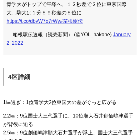
青学大がトップで平塚へ、１２秒差で２位に東京国際
大…駒大は１分５９秒差の５位に
https://t.co/dbvW7o7rWy
#箱根駅伝
— 箱根駅伝速報（読売新聞） (@YOL_hakone)
January
2, 2022
4区詳細
1㎞過ぎ：1位青学大2位東国大の差がぐっと広がる
2.2㎞：9位国士大三代選手に、10位順大石井創価嶋津選手
が背後に迫る
2.5㎞：9位創価嶋津順大石井選手が浮上、国士大三代選手