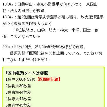
18.0㎞：日薬中山・帝京小野選手が何とかつく 東国山
谷・法大内田選手が後退
18.8㎞：第2集団は青学志貴選手が引っ張り、駒大唐澤選手
がつく東海国学院専大も続く
10位以降は、山学、明大・神大・東洋、国士・創
価、早大となっている
20㎞：56分50秒、残り1㎞57分50秒ほどで通過。
藤原監督「区間記録を30秒上回っている。まだ絞り切
れてない！まだいけるぞ！」
1区中継所(タイムは速報)
1位中大60分39秒
【区間新記録】
2位駒大39秒差
3位東海44秒差
4位専大44秒差
5位青学45秒差