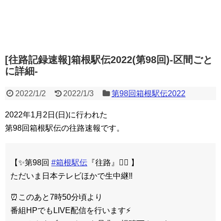
[往路記録速報]箱根駅伝2022(第98回)-区間ごと
に詳細-
2022/1/2
2022/1/3
第98回箱根駅伝2022
2022年1月2日(日)に行われた
第98回箱根駅伝の往路速報です。
【✨第98回
#箱根駅伝
『往路』🏃‍♂️ 】
ただいま日本テレビほかで生中継‼️
⏰このあと7時50分頃より
番組HPでもLIVE配信を行います⚡️