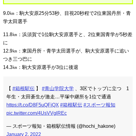
9.0㎞：駒大安原25分53秒、目視20秒程で2位東国丹所・青
学太田選手
11.8㎞：浜須賀で1位駒大安原選手と、2位東国青学が5秒差
に
12.9㎞：東国丹所・青学太田選手が、駒大安原選手に追い
つき三つ巴に
14.3㎞：駒大安原選手が3位に後退
【
#箱根駅伝
】
#青山学院大学
、3区でトップに立つ 1
年生・太田蒼生が激走…平塚中継所を1位で通過
https://t.co/D8F5uQFiQX
#箱根駅伝
#スポーツ報知
pic.twitter.com/4UsVVglREc
— スポーツ報知・箱根駅伝情報 (@hochi_hakone)
January 2, 2022