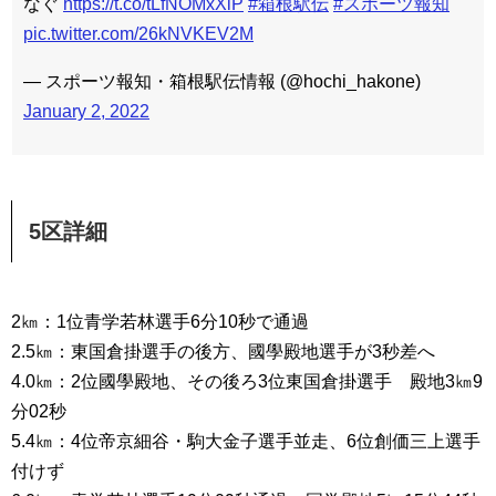
なぐ
https://t.co/tLfNOMxXlP
#箱根駅伝
#スポーツ報知
pic.twitter.com/26kNVKEV2M
— スポーツ報知・箱根駅伝情報 (@hochi_hakone)
January 2, 2022
5区詳細
2㎞：1位青学若林選手6分10秒で通過
2.5㎞：東国倉掛選手の後方、國學殿地選手が3秒差へ
4.0㎞：2位國學殿地、その後ろ3位東国倉掛選手 殿地3㎞9
分02秒
5.4㎞：4位帝京細谷・駒大金子選手並走、6位創価三上選手
付けず