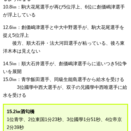
10.8㎞：駒大花尾選手が再び5位浮上、6位に創価嶋津選手
が浮上している
12.6㎞：創価嶋津選手と中大中野選手が、駒大花尾選手を
捉え5位浮上
後方、順大石井・法大河田選手が粘っている、後ろ東
洋木本は見えない
14.5㎞：順大石井選手が、創価嶋津選手らに追いつき5位争
いを展開
15.0㎞：青学飯田選手、同級生能島選手から給水を受ける
3位國學中西大選手が、双子の兄國學中西唯選手に給
水を受ける
15.2㎞酒匂橋
1位青学、2位東国1分23秒、3位國學1分51秒、4位帝京
2分39秒