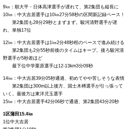
9㎞：順大平・日体高津選手が遅れて、第2集団も縦長に
10㎞：中大吉居選手は10㎞27分58秒の区間新記録ペース！
第2集団も28分29秒とまずまず。駿河清野選手が遅
れ、単独17位
12㎞：中大吉居選手は1㎞2分48秒程のペースで進み続ける
第2集団も2分55秒前後のタイムはキープ。後ろ駿河清
野選手が5秒差ほど
最下位中学栗原選手は12-13km3分09秒
14㎞：中大吉居39分05秒通過、初めてやや苦しそうな表情
第2集団は300m以上後方、国士木榑選手が引っ張って
いく。最後方は東洋児玉選手
15㎞：中大吉居選手42分06秒で通過、第2集団43分20秒
1区蒲田15.4㎞
1位中大吉居