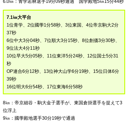
6.0㎞：青学若林選手19分09秒通過 国学殿地5㎞15分44秒
7.1㎞大平台
1位青学、2位國學1分58秒、3位東国、4位帝京駒大2分
37秒
6位中大3分04秒、7位順大3分15秒、8位創価3分30秒、
9位法大4分11秒
10位早大5分05秒、11位東洋5分24秒、12位国士5分31
秒
OP連合6分12秒、13位神大山学6分19秒、15位日体6分
39秒
16位明大6分54秒、17位東海6分58秒
8㎞：帝京細谷・駒大金子選手が、東国倉掛選手を捉えて3
位浮上
9㎞：國學殿地選手30分19秒で通過