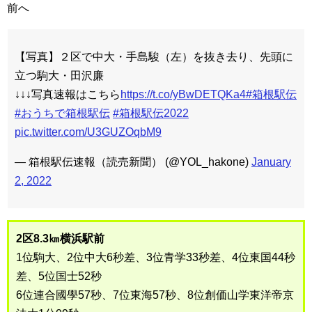
前へ
【写真】２区で中大・手島駿（左）を抜き去り、先頭に
立つ駒大・田沢廉
↓↓↓写真速報はこちら
https://t.co/yBwDETQKa4
#箱根駅伝
#おうちで箱根駅伝
#箱根駅伝2022
pic.twitter.com/U3GUZOqbM9
— 箱根駅伝速報（読売新聞） (@YOL_hakone)
January
2, 2022
2区8.3㎞横浜駅前
1位駒大、2位中大6秒差、3位青学33秒差、4位東国44秒
差、5位国士52秒
6位連合國學57秒、7位東海57秒、8位創価山学東洋帝京