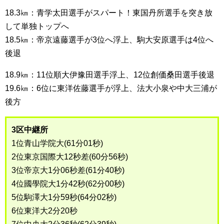
18.3㎞：青学太田選手がスパート！東国丹所選手を突き放
して単独トップへ
18.5㎞：帝京遠藤選手が3位へ浮上、駒大安原選手は4位へ
後退
18.9㎞：11位順大伊豫田選手浮上、12位創価桑田選手後退
19.6㎞：6位に東洋佐藤選手が浮上、法大小泉や中大三浦が
後方
3区中継所
1位青山学院大(61分01秒)
2位東京国際大12秒差(60分56秒)
3位帝京大1分06秒差(61分40秒)
4位國學院大1分42秒(62分00秒)
5位駒澤大1分59秒(64分02秒)
6位東洋大2分20秒