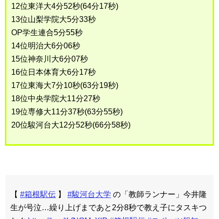
12位東洋大4分52秒(64分17秒)
13位山梨学院大5分33秒
OP学生連合5分55秒
14位明治大6分06秒
15位神奈川大6分07秒
16位日本体育大6分17秒
17位東海大7分10秒(63分19秒)
18位中央学院大11分27秒
19位専修大11分37秒(63分55秒)
20位駿河台大12分52秒(66分58秒)
【
#箱根駅伝
】
#駿河台大学
の「教師ランナー」今井隆
生が号泣…繰り上げまであと2分8秒で教え子にタスキつ