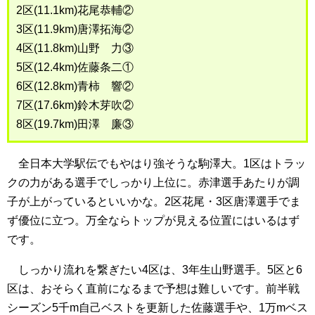
2区(11.1km)花尾恭輔②
3区(11.9km)唐澤拓海②
4区(11.8km)山野 力③
5区(12.4km)佐藤条二①
6区(12.8km)青柿 響②
7区(17.6km)鈴木芽吹②
8区(19.7km)田澤 廉③
全日本大学駅伝でもやはり強そうな駒澤大。1区はトラッ
クの力がある選手でしっかり上位に。赤津選手あたりが調
子が上がっているといいかな。2区花尾・3区唐澤選手でま
ず優位に立つ。万全ならトップが見える位置にはいるはず
です。
しっかり流れを繋ぎたい4区は、3年生山野選手。5区と6
区は、おそらく直前になるまで予想は難しいです。前半戦
シーズン5千m自己ベストを更新した佐藤選手や、1万mベス