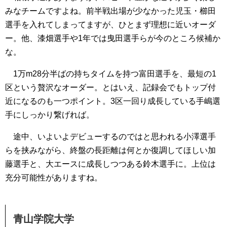
みなチームですよね。前半戦出場が少なかった児玉・櫛田
選手を入れてしまってますが、ひとまず理想に近いオーダ
ー。他、漆畑選手や1年では曳田選手らが今のところ候補か
な。
1万m28分半ばの持ちタイムを持つ富田選手を、最短の1
区という贅沢なオーダー。とはいえ、記録会でもトップ付
近になるのも一つポイント。3区一回り成長している手嶋選
手にしっかり繋げれば。
途中、いよいよデビューするのではと思われる小澤選手
らを挟みながら、終盤の長距離は何とか復調してほしい加
藤選手と、大エースに成長しつつある鈴木選手に。上位は
充分可能性がありますね。
青山学院大学