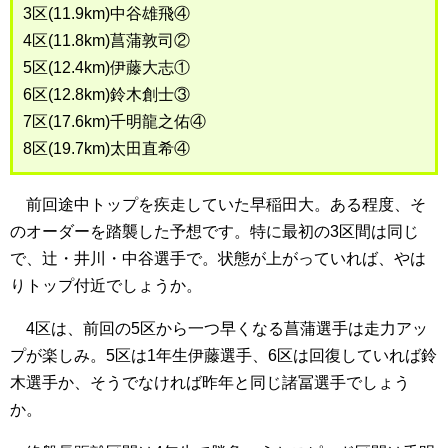
3区(11.9km)中谷雄飛④
4区(11.8km)菖蒲敦司②
5区(12.4km)伊藤大志①
6区(12.8km)鈴木創士③
7区(17.6km)千明龍之佑④
8区(19.7km)太田直希④
前回途中トップを疾走していた早稲田大。ある程度、そ
のオーダーを踏襲した予想です。特に最初の3区間は同じ
で、辻・井川・中谷選手で。状態が上がっていれば、やは
りトップ付近でしょうか。
4区は、前回の5区から一つ早くなる菖蒲選手は走力アッ
プが楽しみ。5区は1年生伊藤選手、6区は回復していれば鈴
木選手か、そうでなければ昨年と同じ諸冨選手でしょう
か。