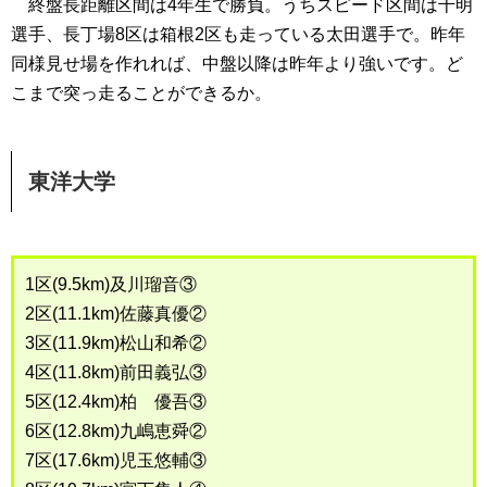
終盤長距離区間は4年生で勝負。うちスピード区間は千明
選手、長丁場8区は箱根2区も走っている太田選手で。昨年
同様見せ場を作れれば、中盤以降は昨年より強いです。ど
こまで突っ走ることができるか。
東洋大学
1区(9.5km)及川瑠音③
2区(11.1km)佐藤真優②
3区(11.9km)松山和希②
4区(11.8km)前田義弘③
5区(12.4km)柏 優吾③
6区(12.8km)九嶋恵舜②
7区(17.6km)児玉悠輔③