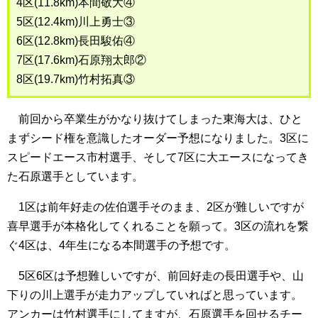
4区(11.8km)本間敬大④
5区(12.4km)川上勇士③
6区(12.8km)長田駿佑④
7区(17.6km)石原翔太郎②
8区(19.7km)竹村拓真③
前回から卒業生がかなり抜けてしまった東海大は、ひと
まずシード権を意識したオーダー予想になりました。3区に
スピードエース市村選手、そして7区に大エースになってき
た石原選手としています。
1区は前年好走の佐伯選手そのまま、2区が難しいですが
喜早選手が本格化してくれることを願って。3区の流れを繋
ぐ4区は、4年生になる本間選手の予想です。
5区6区は予想難しいですが、前回好走の長田選手や、山
下りの川上選手が走力アップしていればと思っています。
アンカーは竹村選手にしてますが、石原選手を回せるチー