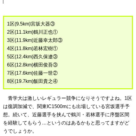
1区(9.5km)宮坂大器③
2区(11.1km)鶴川正也①
3区(11.9km)近藤幸太郎③
4区(11.8km)若林宏樹①
5区(12.4km)西久保遼③
6区(12.8km)横田俊吾③
7区(17.6km)佐藤一世②
8区(19.7km)飯田貴之④
青学大は激しいレギュラー競争になりそうですよね。1区
は復調加減で、関東IC1500mにも出場している宮坂選手予
想。続いて、近藤選手を挟んで鶴川・若林選手に序盤区間
を経験してもらう…というのはあるかもと思ってますがど
うでしょうか。