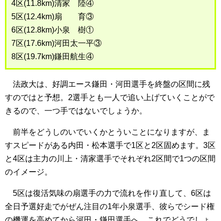
4区(11.8km)清家 陸④
5区(12.4km)扇 育③
6区(12.8km)小泉 樹①
7区(17.6km)河田太一平③
8区(19.7km)鎌田航生④
法政大は、好調エース鎌田・河田選手を終盤の区間に残
すのではと予想。2選手とも一人で追い上げていくことがで
きるので、一つ手ではないでしょうか。
前半をどうしのいでいくかとういことになりますが、ま
すスピードがある内田・松本選手で1区と2区固めます。3区
と4区は主力の川上・清家選手でそれぞれ2区間で1つの区間
のイメージ。
5区は復活気味の扇選手の力で流れを作り直して、6区は
全日予選好走でがぜん注目の1年小泉選手、彼らでシード権
の機運を高めてから河田・鎌田選手へ。これでどうでしょ