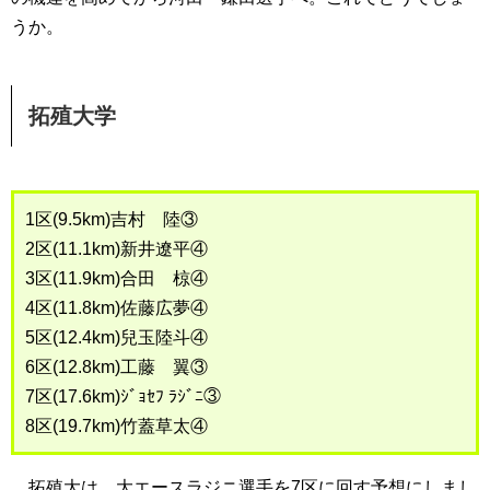
うか。
拓殖大学
1区(9.5km)吉村 陸③
2区(11.1km)新井遼平④
3区(11.9km)合田 椋④
4区(11.8km)佐藤広夢④
5区(12.4km)兒玉陸斗④
6区(12.8km)工藤 翼③
7区(17.6km)ｼﾞｮｾﾌ ﾗｼﾞﾆ③
8区(19.7km)竹蓋草太④
拓殖大は、大エースラジニ選手を7区に回す予想にしまし