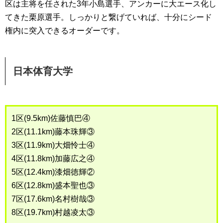
区は主将を任された3年小島選手、アンカーに大エース化し
てきた栗原選手。しっかりと繋げていれば、十分にシード
権内に突入できるオーダーです。
日本体育大学
1区(9.5km)佐藤慎巴④
2区(11.1km)藤本珠輝③
3区(11.9km)大畑怜士④
4区(11.8km)加藤広之④
5区(12.4km)漆畑徳輝②
6区(12.8km)盛本聖也③
7区(17.6km)名村樹哉③
8区(19.7km)村越凌太③