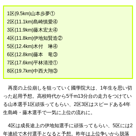
1区(9.5km)山本歩夢①
2区(11.1km)島崎慎愛④
3区(11.9km)藤木宏太④
4区(11.8km)伊地知賢造②
5区(12.4km)木付 琳④
6区(12.8km)藤本 竜③
7区(17.6km)平林清澄①
8区(19.7km)中西大翔③
再度の上位崩しを狙っていく國學院大は、1年生を思い切
った起用予想。高校時代から5千m13分台の走力をつけてい
る山本選手1区頑張ってもらい、2区3区はスピードある4年
生島崎・藤木選手で一気に上位の流れに。
4区は成長途上の伊地知選手に頑張ってもらい、5区には2
年連続で木付選手となると予想。昨年は上位争いから脱落