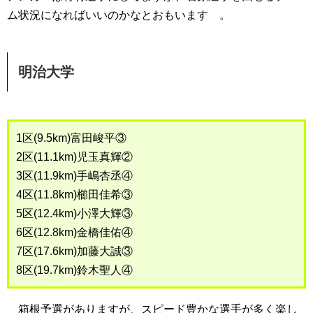
ム状況になればいいのかなとおもいます 。
明治大学
1区(9.5km)富田峻平③
2区(11.1km)児玉真輝②
3区(11.9km)手嶋杏丞④
4区(11.8km)櫛田佳希③
5区(12.4km)小澤大輝③
6区(12.8km)金橋佳佑④
7区(17.6km)加藤大誠③
8区(19.7km)鈴木聖人④
箱根予選がありますが、スピード豊かな選手が多く楽し