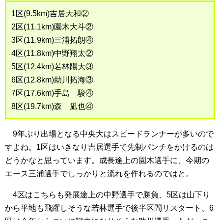
1区(9.5km)吉居大和②
2区(11.1km)園木大斗②
3区(11.9km)三浦拓朗④
4区(11.8km)中野翔太②
5区(12.4km)若林陽大③
6区(12.8km)助川拓海③
7区(17.6km)手島 駿④
8区(19.7km)森 凪也④
9年ぶり出場となる中央大はスピードランナーが多いので
すよね。1区はいきなり吉居選手で先制パンチをかけるのは
どうかなと思っています。成長途上の園木選手に、今期の
エース三浦選手でしっかりと流れを作れるのではと。
4区はこちらも発展途上の中野選手で勝負、5区は山下り
から平地も飛躍しそうな若林選手で後半区間リスタート、6