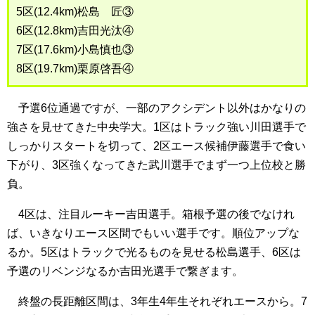
5区(12.4km)松島 匠③
6区(12.8km)吉田光汰④
7区(17.6km)小島慎也③
8区(19.7km)栗原啓吾④
予選6位通過ですが、一部のアクシデント以外はかなりの
強さを見せてきた中央学大。1区はトラック強い川田選手で
しっかりスタートを切って、2区エース候補伊藤選手で食い
下がり、3区強くなってきた武川選手でまず一つ上位校と勝
負。
4区は、注目ルーキー吉田選手。箱根予選の後でなけれ
ば、いきなりエース区間でもいい選手です。順位アップな
るか。5区はトラックで光るものを見せる松島選手、6区は
予選のリベンジなるか吉田光選手で繋ぎます。
終盤の長距離区間は、3年生4年生それぞれエースから。7