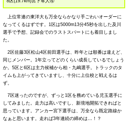
8区(19.7km)宮下隼人④
上位常連の東洋大も万全ならかなり手ごわいオーダーに
なってくるはずです。1区は5000m13分45秒を出した及川
選手で予想、記録会でのラストスパートにも着目しまし
た。
2区佐藤3区松山4区前田選手は、昨年とは順番は違えど、
同じメンバー。1年立ってどのくらい成長しているでしょう
か。5区と6区は主力候補から柏・九嶋選手。トラックのタ
イムも上がってきていますし、十分に上位校と戦えるは
ず。
7区迷ったのですが、ずっと1区を務めている児玉選手に
してみました。走力は高いですし、新境地開拓できればと
思っています。アンカー宮下選手は、万全なら既定路線か
なぁと思います。走れば3年連続の締めは…！？