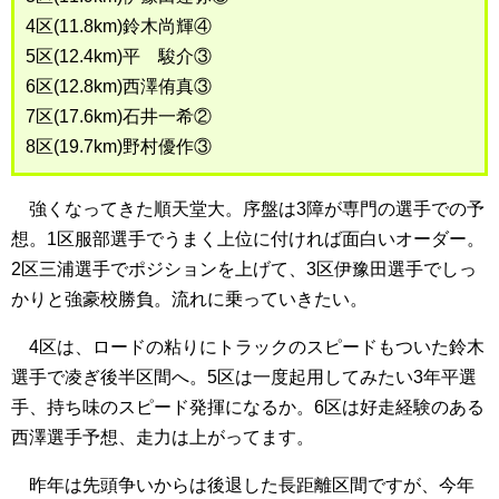
4区(11.8km)鈴木尚輝④
5区(12.4km)平 駿介③
6区(12.8km)西澤侑真③
7区(17.6km)石井一希②
8区(19.7km)野村優作③
強くなってきた順天堂大。序盤は3障が専門の選手での予
想。1区服部選手でうまく上位に付ければ面白いオーダー。
2区三浦選手でポジションを上げて、3区伊豫田選手でしっ
かりと強豪校勝負。流れに乗っていきたい。
4区は、ロードの粘りにトラックのスピードもついた鈴木
選手で凌ぎ後半区間へ。5区は一度起用してみたい3年平選
手、持ち味のスピード発揮になるか。6区は好走経験のある
西澤選手予想、走力は上がってます。
昨年は先頭争いからは後退した長距離区間ですが、今年