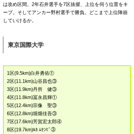
は攻め区間。2年石井選手を7区抜擢、上位を伺う位置をキ
ープ。そしてアンカー野村選手で勝負。どこまで上位陣崩
していけるか。
東京国際大学
1区(9.5km)白井勇佑①
2区(11.1km)山谷昌也③
3区(11.9km)丹所 健③
4区(11.8km)冨永昌輝①
5区(12.4km)宗像 聖③
6区(12.8km)堀畑佳吾③
7区(17.6km)芳賀宏太郎④
8区(19.7km)ﾙｶ ﾑｾﾝﾋﾞ③