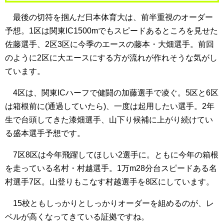
最後の切符を掴んだ日本体育大は、前半重視のオーダー
予想。1区は関東IC1500mでもスピードあるところを見せた
佐藤選手、2区3区に今季のエースの藤本・大畑選手。前回
のように2区に大エースにする方が流れが作れそうな気がし
ています。
4区は、関東ICハーフで健闘の加藤選手で凌ぐ。5区と6区
は箱根前に(通過していたら)、一度は起用したい選手。2年
生で台頭してきた漆畑選手、山下り候補に上がり続けてい
る盛本選手予想です。
7区8区は今年飛躍してほしい2選手に。ともに今年の箱根
を走っている名村・村越選手。1万m28分台スピードある名
村選手7区。山登りもこなす村越選手を8区にしています。
15校ともしっかりとしっかりオーダーを組めるのが、レ
ベルが高くなってきている証拠ですね。