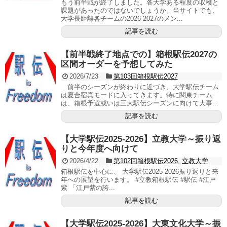
もう前半戦が終了しました。各大学ある程度の収穫と
課題があったのではないでしょうか。当サイトでも、
大学長距離各チームの2026-2027のメン...
記事を読む
【前半戦終了地点での】箱根駅伝2027の
区間オーダーを予想してみた
2026/7/23
第103回箱根駅伝2027
前半のシーズンが終わりに近づき、大学駅伝チーム
は夏合宿真モードに入ってきます。特に関東チーム
は、箱根予選或いは三大駅伝シーズンに向けて大事...
記事を読む
【大学駅伝2025-2026】立教大学～振り返
りと今年度へ向けて
2026/4/22
第102回箱根駅伝2026
,
立教大学
箱根駅伝を中心に、 大学駅伝2025-2026振り返りと来
年への展望を行います。 #立教箱根駅伝 #駅伝 #江戸
紫 「江戸紫の誇...
記事を読む
【大学駅伝2025-2026】大東文化大学～振