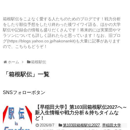
箱根駅伝をこよなく愛する人たちのためのブログです！戦力分析
をしたり順位予想をしたり終わった後ワイワイ語る、ほかの大学
駅伝や記録会の情報も盛りだくさんです！将来的には実業団やマ
ラソンについても詳しく語れたらと思っています！なお、旧ブロ
グ(https://blogs.yahoo.co.jp/hakonankit)も大量に記事があります
ので、こちらもどうぞ！
ホーム
箱根駅伝
「
箱根駅伝
」
一覧
SNSフォローボタン
【早稲田大学】第103回箱根駅伝2027へ～
新入生情報や戦力分析＆持ちタイムな
ど！
2026/8/7
第103回箱根駅伝2027
,
早稲田大学