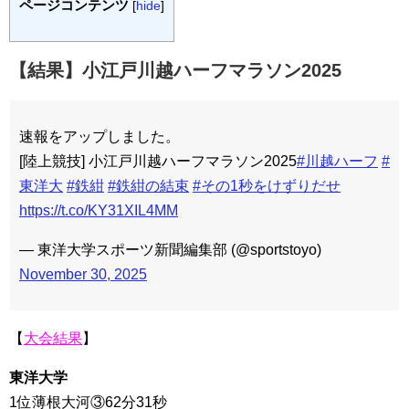
ページコンテンツ
[
hide
]
【結果】小江戸川越ハーフマラソン2025
速報をアップしました。
[陸上競技] 小江戸川越ハーフマラソン2025
#川越ハーフ
#
東洋大
#鉄紺
#鉄紺の結束
#その1秒をけずりだせ
https://t.co/KY31XIL4MM
— 東洋大学スポーツ新聞編集部 (@sportstoyo)
November 30, 2025
【
大会結果
】
東洋大学
1位薄根大河③62分31秒