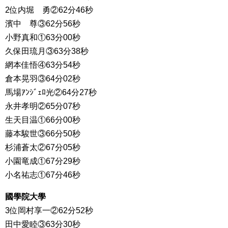
2位内堀 勇②62分46秒
濱中 尊③62分56秒
小野真和①63分00秒
久保田琉月③63分38秒
網本佳悟④63分54秒
倉本晃羽③64分02秒
馬場ｱﾝｼﾞｪﾛ光②64分27秒
永井孝明②65分07秒
生天目温①66分00秒
藤本駿世③66分50秒
杉浦蒼太②67分05秒
小園竜成①67分29秒
小名祐志①67分46秒
國學院大學
3位岡村享一②62分52秒
田中愛睦③63分30秒