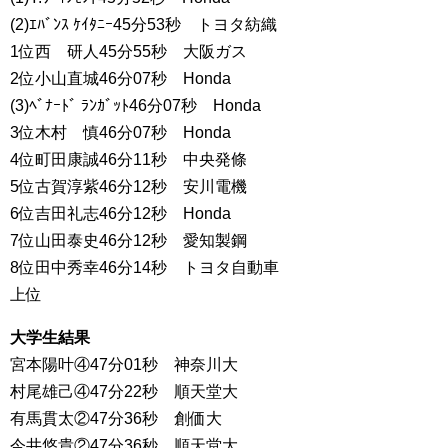
(2)ｴﾊﾞﾝｽ ｹｲﾀﾆｰ45分53秒 トヨタ紡織
1位西 研人45分55秒 大阪ガス
2位小山直城46分07秒 Honda
(3)ﾍﾞﾅｰﾄﾞ ﾗﾝｶﾞｯﾄ46分07秒 Honda
3位木村 慎46分07秒 Honda
4位町田康誠46分11秒 中央発條
5位古賀淳紫46分12秒 安川電機
6位吉田礼志46分12秒 Honda
7位山田泰史46分12秒 愛知製鋼
8位田中秀幸46分14秒 トヨタ自動車
上位
大学生結果
宮本陽叶④47分01秒 神奈川大
村尾雄己④47分22秒 順天堂大
有馬貫太②47分36秒 創価大
今井悠貴②47分36秒 順天堂大