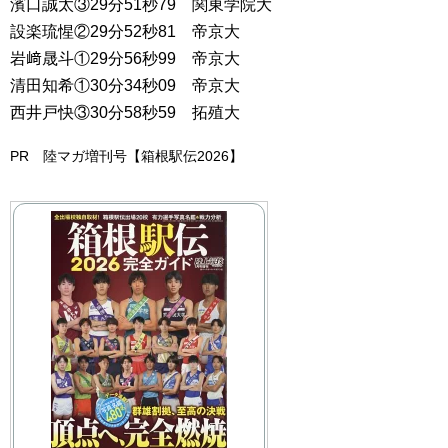
濱口誠太③29分51秒79 関東学院大
設楽琉惺②29分52秒81 帝京大
岩﨑晟斗①29分56秒99 帝京大
清田知希①30分34秒09 帝京大
西井戸快③30分58秒59 拓殖大
PR 陸マガ増刊号【箱根駅伝2026】