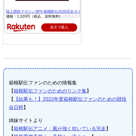
陸上競技マガジン増刊 箱根駅伝2026完全ガイド 2026年 1月号 [雑誌]
価格：1,320円（税込、送料無料)
(2025/12/7時点)
楽天で購入
箱根駅伝ファンのための情報集
【
箱根駅伝ファンのためのリンク集
】
【
【結果も！】2022年度箱根駅伝ファンのための競技
会日程
】
姉妹サイトより
【
箱根駅伝アニメ：風が強く吹いている完走
】