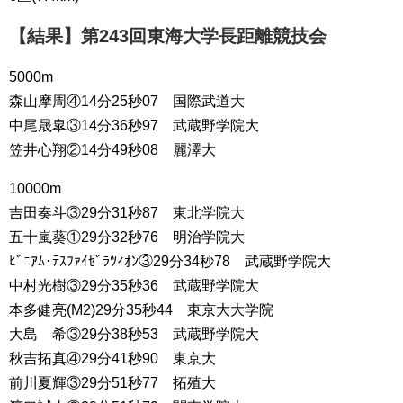
【結果】第243回東海大学長距離競技会
5000m
森山摩周④14分25秒07 国際武道大
中尾晟皐③14分36秒97 武蔵野学院大
笠井心翔②14分49秒08 麗澤大
10000m
吉田奏斗③29分31秒87 東北学院大
五十嵐葵①29分32秒76 明治学院大
ﾋﾞﾆｱﾑ･ﾃｽﾌｧｲｾﾞﾗﾂｨｵﾝ③29分34秒78 武蔵野学院大
中村光樹③29分35秒36 武蔵野学院大
本多健亮(M2)29分35秒44 東京大大学院
大島 希③29分38秒53 武蔵野学院大
秋吉拓真④29分41秒90 東京大
前川夏輝③29分51秒77 拓殖大