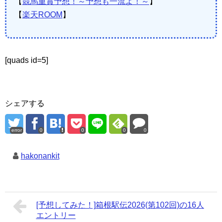
【
競馬重賞予想！～予想も一流よ！～
】
【
楽天ROOM
】
[quads id=5]
シェアする
error
0
0
0
0
hakonankit
[予想してみた！]箱根駅伝2026(第102回)の16人
エントリー