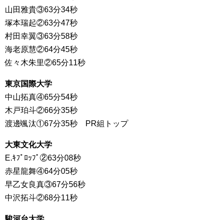
山田雅貴③63分34秒
塚本瑞起②63分47秒
村田幸翼③63分58秒
海老原慧②64分45秒
佐々木朱里②65分11秒
東京国際大学
中山拓真④65分54秒
木戸珀斗②66分35秒
渡邊颯汰①67分35秒 PR組トップ
大東文化大学
E.ｷﾌﾟﾛｯﾌﾟ②63分08秒
赤星龍舞④64分05秒
早乙女良真③67分56秒
中沢拓斗②68分11秒
駿河台大学