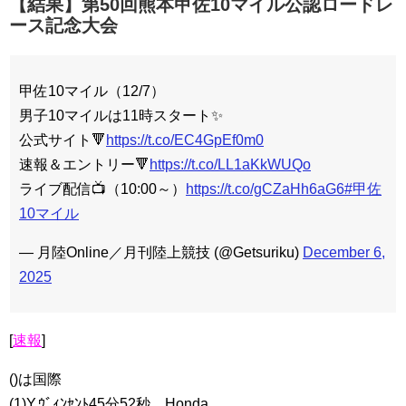
【結果】第50回熊本甲佐10マイル公認ロードレ
ース記念大会
甲佐10マイル（12/7）
男子10マイルは11時スタート✨
公式サイト🔻
https://t.co/EC4GpEf0m0
速報＆エントリー🔻
https://t.co/LL1aKkWUQo
ライブ配信📺（10:00～）
https://t.co/gCZaHh6aG6
#甲佐
10マイル
— 月陸Online／月刊陸上競技 (@Getsuriku)
December 6,
2025
[
速報
]
()は国際
(1)Y.ｳﾞｨﾝｾﾝﾄ45分52秒 Honda