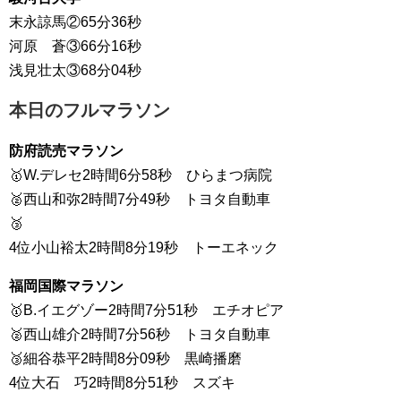
末永諒馬②65分36秒
河原 蒼③66分16秒
浅見壮太③68分04秒
本日のフルマラソン
防府読売マラソン
🥇W.デレセ2時間6分58秒 ひらまつ病院
🥈西山和弥2時間7分49秒 トヨタ自動車
🥉
4位小山裕太2時間8分19秒 トーエネック
福岡国際マラソン
🥇B.イエグゾー2時間7分51秒 エチオピア
🥈西山雄介2時間7分56秒 トヨタ自動車
🥉細谷恭平2時間8分09秒 黒崎播磨
4位大石 巧2時間8分51秒 スズキ