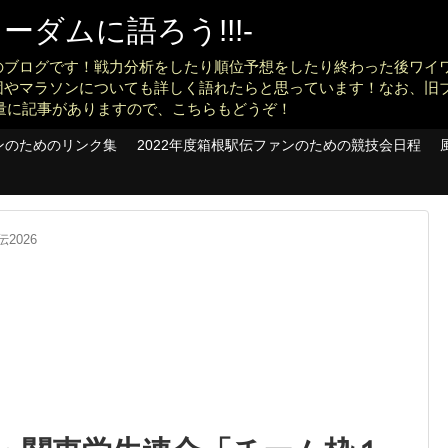
ダムに語ろう!!!-
のブログです！戦力分析をしたり順位予想をしたり終わった後ワイ
団やマラソンについても詳しく語れたらと思っています！なお、旧
konankit)も大量に記事がありますので、こちらもどうぞ！
ンのためのリンク集
2022年度箱根駅伝ファンのための競技会日程
2026