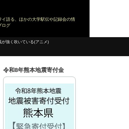
ワイ語る、ほかの大学駅伝や記録会の情
ブログ
風が強く吹いている(アニメ)
令和8年熊本地震寄付金