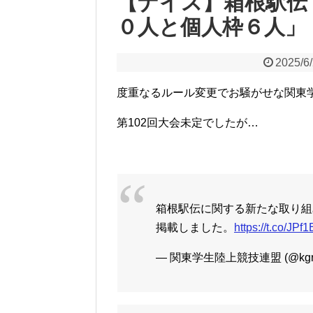
【ナイス】箱根駅伝
０人と個人枠６人」
2025/6
度重なるルール変更でお騒がせな関東学
第102回大会未定でしたが…
箱根駅伝に関する新たな取り組
掲載しました。
https://t.co/JP
— 関東学生陸上競技連盟 (@kgrr_of