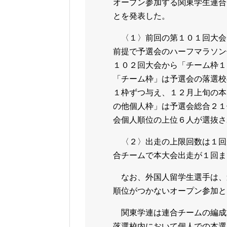
オープン参加する関東学生連合
とを発表した。
〈１〉前回の第１０１回大会
前提で予選会のハーフマラソン
１０２回大会から「チーム枠１
「チーム枠」は予選会の落選校
１枠ずつ与え、１２月上旬の本
の他個人枠」は予選会総合２１
会個人順位の上位６人が選抜さ
〈２〉出走の上限回数は１回
合チームで本大会出走が１回ま
なお、外国人留学生選手は、
順位がつかないオープン参加と
関東学連は連合チームの編成
落選校内において個人での本選