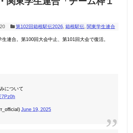
・関東学生連合「チーム枠１
/20
第102回箱根駅伝2026
,
箱根駅伝
,
関東学生連合
生連合。第100回大会中止、第101回大会で復活。
みについて
f1E7Pz0h
ficial)
June 19, 2025