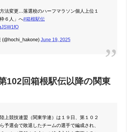
方法変更…落選校のハーフマラソン個人上位１
枠６人」へ
#箱根駅伝
QRqJSW1fO
ochi_hakone)
June 19, 2025
第102回箱根駅伝以降の関東
陸上競技連盟（関東学連）は１９日、第１０２
ら予選会で敗退したチームの選手で編成され、