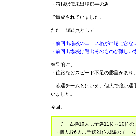
・箱根駅伝未出場選手のみ
で構成されていました。
ただ、問題点として
・前回出場校のエース格が出場できな
・前回出場校は選出そのものが難しい
結果的に、
・往路などスピード不足の露呈があり
落選チームとはいえ、個人で強い選手
いました。
今回、
・チーム枠10人…予選11位～20
・個人枠6人…予選21位以降のチー