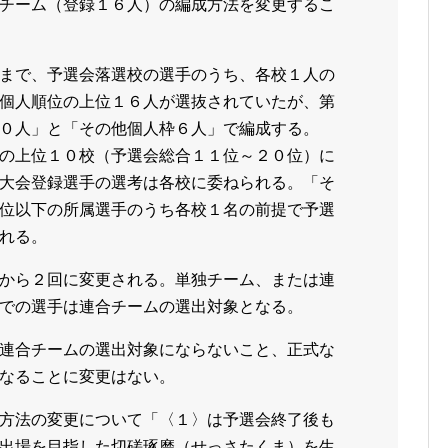
チーム（登録１６人）の編成方法を変更するこ
まで、予選会落選校の選手のうち、各校１人の
個人順位の上位１６人が選抜されていたが、第
０人」と「その他個人枠６人」で編成する。
の上位１０校（予選会総合１１位～２０位）に
大会登録選手の選考は各校に委ねられる。「そ
位以下の所属選手のうち各校１名の前提で予選
れる。
から２回に変更される。単独チーム、または連
での選手は連合チームの選出対象となる。
連合チームの選出対象にならないこと、正式な
なることに変更はない。
方法の変更について「〈１〉は予選会終了後も
出場を目指した切磋琢磨（せっさたくま）を生