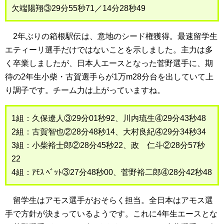
欠端陽翔③29分55秒71／14分28秒49
2年ぶりの箱根駅伝は、意地のシード権獲得。最速留学生
エティーリ選手だけではないことを示しました。主力は多
く卒業しましたが、日本人エースとなった菅野選手に、期
待の2年生小柴・古賀選手らが1万m28分台を出していて上
り調子です。チーム力は上がっていますね。
1組：久保遼人③29分01秒92、川内琉生④29分43秒48
2組：古賀智也②28分48秒14、大村良紀④29分34秒34
3組：小柴裕士郎②28分45秒22、政 仁斗②28分57秒
22
4組：ｱﾓｽ ﾍﾞｯﾄ③27分48秒00、菅野裕二郎④28分42秒48
留学生はアモス選手がおそらく担当。全日本はアモス選
手で方針が決まっているようです。これに4年生エースとな