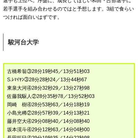
選手も上位へ。序盤に、成長してほしい和田・占部選手に
若手選手を組み合わせるのではと予想します。3組で食らい
つければ面白いはずです。
駿河台大学
古橋希翁③28分19秒45／13分51秒03
S.ﾚﾏｲﾔﾝ③28分28秒24／13分44秒67
東泉大河④28分32秒29／13分27秒98
佐藤我駆人②28分35秒78／13分52秒03
岡崎 樹④28分53秒63／14分18秒19
小島光稀②28分57秒39／14分13秒21
藤井空大④29分08秒40／14分08秒40
坂本滉斗④29分12秒63／14分04秒00
長田拓巳④29分19秒35／14分22秒98