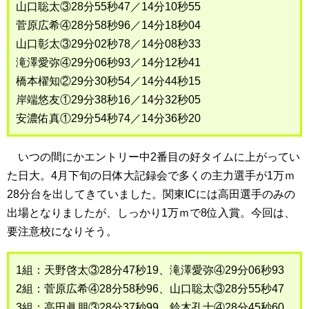
山口聡太③28分55秒47／14分10秒55
菅原広希④28分58秒96／14分18秒04
山口彰太③29分02秒78／14分08秒33
滝澤愛弥④29分06秒93／14分12秒41
橋本櫂知②29分30秒54／14分44秒15
岸端悠友①29分38秒16／14分32秒05
安濃佑真①29分54秒74／14分36秒20
いつの間にかエントリー中2番目の好タイムに上がってい
た日大。4月下旬の日体大記録会で多くの主力選手が1万ｍ
28分台を出してきていました。関東ICには高田選手のみの
出場となりましたが、しっかり1万ｍで8位入賞。今回は、
要注意校になりそう。
1組：天野啓太③28分47秒19、滝澤愛弥④29分06秒93
2組：菅原広希④28分58秒96、山口聡太③28分55秒47
3組：高田眞朋③28分37秒99、鈴木孔士④28分45秒60