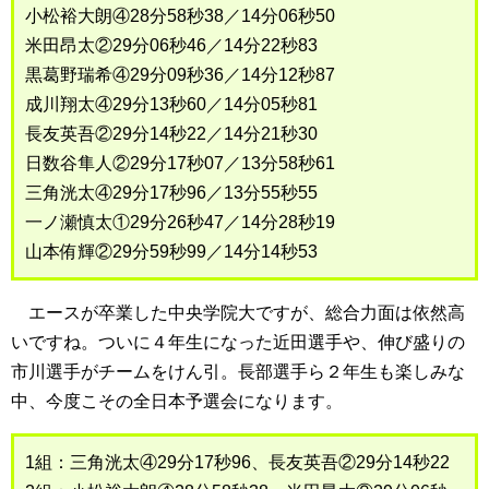
小松裕大朗④28分58秒38／14分06秒50
米田昂太②29分06秒46／14分22秒83
黒葛野瑞希④29分09秒36／14分12秒87
成川翔太④29分13秒60／14分05秒81
長友英吾②29分14秒22／14分21秒30
日数谷隼人②29分17秒07／13分58秒61
三角洸太④29分17秒96／13分55秒55
一ノ瀬慎太①29分26秒47／14分28秒19
山本侑輝②29分59秒99／14分14秒53
エースが卒業した中央学院大ですが、総合力面は依然高
いですね。ついに４年生になった近田選手や、伸び盛りの
市川選手がチームをけん引。長部選手ら２年生も楽しみな
中、今度こその全日本予選会になります。
1組：三角洸太④29分17秒96、長友英吾②29分14秒22