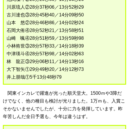
川原琉人②28分37秒06／13分52秒29
古川達也③28分45秒40／14分09秒50
山本 悠②28分46秒86／14分02秒24
石岡大侑④28分52秒21／13分58秒51
山崎 颯④28分51秒59／13分59秒98
小林侑世③28分57秒33／14分18秒39
中津瑛斗④28分57秒98／14分02秒63
林 龍正③29分06秒11／14分13秒16
大下智矢①29分49秒20／14分12秒73
井上朋哉①5千13分48秒79
関東インカレで躍進が光った順天堂大。1500ｍや3障だ
けでなく、他の種目も検討が光りました。1万ｍも、入賞こ
そかないませんでしたが、十分に力を発揮しています。昨
年苦しんだ全日予選も、今年は違うはず。