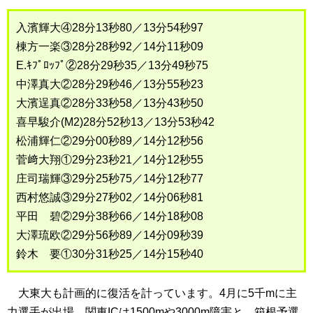
入濱輝大④28分13秒80／13分54秒97
棟方一楽③28分28秒92／14分11秒09
E.ｷﾌﾟﾛｯﾌﾟ②28分29秒35／13分49秒75
中澤真大②28分29秒46／13分55秒23
大濱逞真②28分33秒58／13分43秒50
喜早駿介(M2)28分52秒13／13分53秒42
松浦輝仁②29分00秒89／14分12秒56
菅﨑大翔①29分23秒21／14分12秒55
庄司瑞輝③29分25秒75／14分12秒77
西村悠誠③29分27秒02／14分06秒81
平田 碧②29分38秒66／14分18秒08
大澤琉欧②29分56秒89／14分09秒39
鈴木 要①30分31秒25／14分15秒40
大東大も計画的に復活を計っています。4月に5千mに主
力選手が出場。関東ICは1500mや3000m障害と、箱根予選