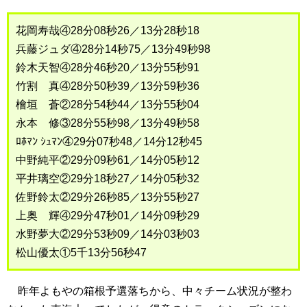
花岡寿哉④28分08秒26／13分28秒18
兵藤ジュダ④28分14秒75／13分49秒98
鈴木天智④28分46秒20／13分55秒91
竹割 真④28分50秒39／13分59秒36
檜垣 蒼②28分54秒44／13分55秒04
永本 修③28分55秒98／13分49秒58
ﾛﾎﾏﾝ ｼｭﾏﾝ④29分07秒48／14分12秒45
中野純平②29分09秒61／14分05秒12
平井璃空②29分18秒27／14分05秒32
佐野鈴太②29分26秒85／13分55秒27
上奥 輝④29分47秒01／14分09秒29
水野夢大②29分53秒09／14分03秒03
松山優太①5千13分56秒47
昨年よもやの箱根予選落ちから、中々チーム状況が整わ