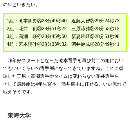
の年といきたい。
1組：滝本朗史③28分49秒40、近藤大智③29分24秒73
2組：花井 創③28分51秒22、三原涼雅③28分53秒12
3組：高潮 暎④28分45秒50、新妻玲旺③28分51秒98
4組：宮本陽叶④28分33秒32、酒井健成④28分49秒41
昨年好スタートとなった滝本選手を再び前半の組におい
てもいいくらいの選手層になってきていますね。これに復
調した三原・高潮選手やタイムは変わらない花井選手ら、
そして最終組は4年生宮本・酒井選手に任せる、いい流れで
戦えそうです。
東海大学