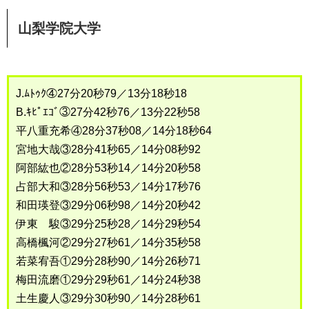
山梨学院大学
J.ﾑﾄｩｸ④27分20秒79／13分18秒18
B.ｷﾋﾟｴｺﾞ③27分42秒76／13分22秒58
平八重充希④28分37秒08／14分18秒64
宮地大哉③28分41秒65／14分08秒92
阿部紘也②28分53秒14／14分20秒58
占部大和③28分56秒53／14分17秒76
和田瑛登③29分06秒98／14分20秒42
伊東 駿③29分25秒28／14分29秒54
高橋楓河②29分27秒61／14分35秒58
若菜宥吾①29分28秒90／14分26秒71
梅田流磨①29分29秒61／14分24秒38
土生慶人③29分30秒90／14分28秒61