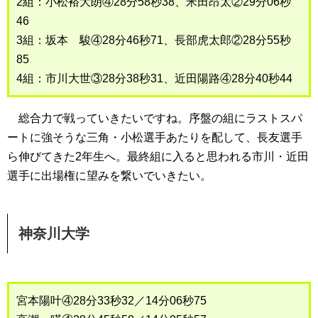
2組：小松裕大朗④28分58秒38、米田昂太②29分06秒
46
3組：坂本 駿④28分46秒71、長部虎太郎②28分55秒
85
4組：市川大世③28分38秒31、近田陽路④28分40秒44
総合力で戦っていきたいですね。序盤の組にラストスパ
ートに強そうな三角・小松選手あたりを配して、長友選手
ら伸びてきた2年生へ。最終組に入ると思われる市川・近田
選手に出場権に望みを繋いでいきたい。
神奈川大学
宮本陽叶④28分33秒32／14分06秒75