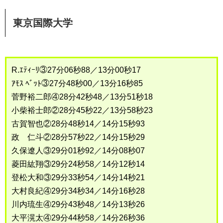
東京国際大学
R.ｴﾃｨｰﾘ③27分06秒88／13分00秒17
ｱﾓｽ ﾍﾞｯﾄ③27分48秒00／13分16秒85
菅野裕二郎④28分42秒48／13分51秒18
小柴裕士郎②28分45秒22／13分58秒23
古賀智也②28分48秒14／14分15秒93
政 仁斗②28分57秒22／14分15秒29
久保遼人③29分01秒92／14分08秒07
菱田紘翔③29分24秒58／14分12秒14
登松大和③29分33秒54／14分14秒21
大村良紀④29分34秒34／14分16秒28
川内琉生④29分43秒48／14分13秒26
大平滉太④29分44秒58／14分26秒36