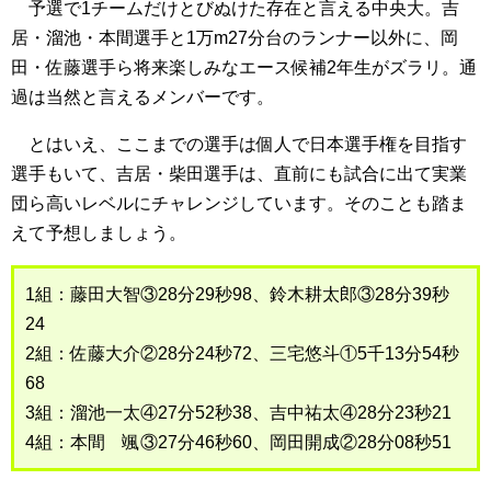
予選で1チームだけとびぬけた存在と言える中央大。吉
居・溜池・本間選手と1万m27分台のランナー以外に、岡
田・佐藤選手ら将来楽しみなエース候補2年生がズラリ。通
過は当然と言えるメンバーです。
とはいえ、ここまでの選手は個人で日本選手権を目指す
選手もいて、吉居・柴田選手は、直前にも試合に出て実業
団ら高いレベルにチャレンジしています。そのことも踏ま
えて予想しましょう。
1組：藤田大智③28分29秒98、鈴木耕太郎③28分39秒
24
2組：佐藤大介②28分24秒72、三宅悠斗①5千13分54秒
68
3組：溜池一太④27分52秒38、吉中祐太④28分23秒21
4組：本間 颯③27分46秒60、岡田開成②28分08秒51