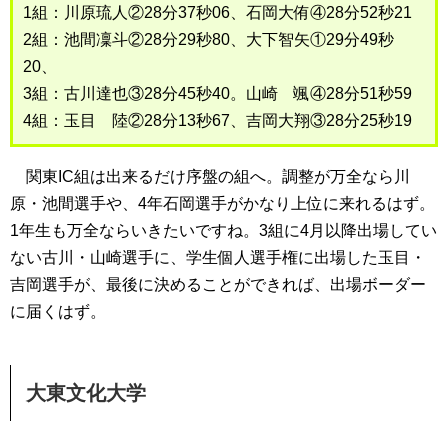
1組：川原琉人②28分37秒06、石岡大侑④28分52秒21
2組：池間凜斗②28分29秒80、大下智矢①29分49秒
20、
3組：古川達也③28分45秒40。山崎 颯④28分51秒59
4組：玉目 陸②28分13秒67、吉岡大翔③28分25秒19
関東IC組は出来るだけ序盤の組へ。調整が万全なら川
原・池間選手や、4年石岡選手がかなり上位に来れるはず。
1年生も万全ならいきたいですね。3組に4月以降出場してい
ない古川・山崎選手に、学生個人選手権に出場した玉目・
吉岡選手が、最後に決めることができれば、出場ボーダー
に届くはず。
大東文化大学