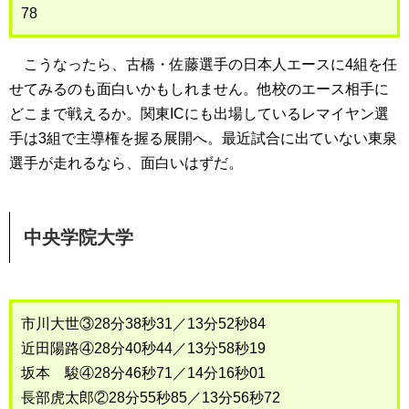
78
こうなったら、古橋・佐藤選手の日本人エースに4組を任
せてみるのも面白いかもしれません。他校のエース相手に
どこまで戦えるか。関東ICにも出場しているレマイヤン選
手は3組で主導権を握る展開へ。最近試合に出ていない東泉
選手が走れるなら、面白いはずだ。
中央学院大学
市川大世③28分38秒31／13分52秒84
近田陽路④28分40秒44／13分58秒19
坂本 駿④28分46秒71／14分16秒01
長部虎太郎②28分55秒85／13分56秒72