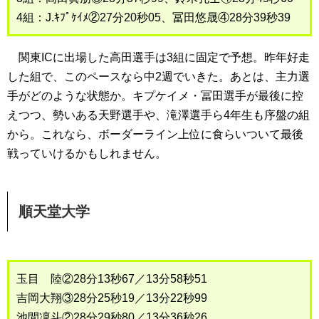
4組：J.ｷﾌﾟｹｲﾒ②27分20秒05、冨田悠晟④28分39秒39
関東ICに出場した高田選手は3組に固定で予想。昨年好走
した組で、このペースなら中2週でいきた。あとは、主力選
手がどのような状態か。キプケイメ・冨田選手が最後に控
えつつ、勢いある天野選手や、滝澤選手ら4年生も序盤の組
から。これなら、ボーダーライン上位に食らいついて最後
戦っていけるかもしれません。
順天堂大学
玉目 陸②28分13秒67／13分58秒51
吉岡大翔③28分25秒19／13分22秒99
池間凜斗②28分29秒80／13分36秒26