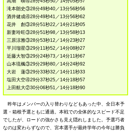
高潮 暎④28分45秒50／14分05秒57
滝本朗史③28分49秒40／13分56秒56
酒井健成④28分49秒41／13分56秒62
花井 創③28分51秒22／14分21秒05
新妻玲旺③28分51秒98／13分58秒13
三原涼雅③28分53秒12／14分23秒27
平川瑠星③29分11秒52／14分08秒27
近藤大智③29分24秒73／14分11秒67
山本琉楓③29分29秒80／14分24秒92
大岩 蓮③29分33秒32／14分11秒33
塩田大空④29分37秒25／14分18秒57
上田航大②30分06秒51／14分18秒90
昨年はメンバーの入り替わりなどもあった中、全日本予
選・箱根予選ともに通過。本戦での全体的なスピード不足
でしたが、ロードの強かさも見え隠れしました。予選巧者
なのは変わらずなので、宮本選手が最終学年の今年は勝負