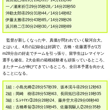
一ノ瀬來祈①29分35秒28／14分20秒50
沖勘太郎④29分31秒44／14分14秒82
伊藤太雅④29分43秒85／14分29秒26
浜川柊二①30分24秒30／14分28秒89
監督が新しくなった中、真価が問われていく駿河台大。
とはいえ、4月の記録会は好調で、古橋・佐藤選手が1万
m28分台の好走でチームを引っ張り、留学生はレマイヤン
選手も健在。2大会前の箱根経験者も頑張っているところ、
またチームが伸びてきているところ、全日本予選を向かえ
ることになる。
1組：小島光稀②28分57秒39、坂本滉斗④29分12秒63
2組：岡崎 樹④28分53秒63、長田拓巳④29分19秒35
3組：S.ﾚﾏｲﾔﾝ③28分28秒24、藤井空大④29分08秒40
4組：古橋希翁③28分19秒45、佐藤我駆人②28分35秒