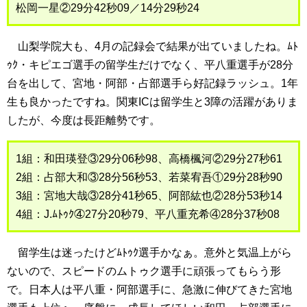
松岡一星②29分42秒09／14分29秒24
山梨学院大も、4月の記録会で結果が出ていましたね。ﾑﾄ
ｩｸ・キピエゴ選手の留学生だけでなく、平八重選手が28分
台を出して、宮地・阿部・占部選手ら好記録ラッシュ。1年
生も良かったですね。関東ICは留学生と3障の活躍がありま
したが、今度は長距離勢です。
1組：和田瑛登③29分06秒98、高橋楓河②29分27秒61
2組：占部大和③28分56秒53、若菜宥吾①29分28秒90
3組：宮地大哉③28分41秒65、阿部紘也②28分53秒14
4組：J.ﾑﾄｩｸ④27分20秒79、平八重充希④28分37秒08
留学生は迷ったけどﾑﾄｩｸ選手かなぁ。意外と気温上がら
ないので、スピードのムトゥク選手に頑張ってもらう形
で。日本人は平八重・阿部選手に、急激に伸びてきた宮地