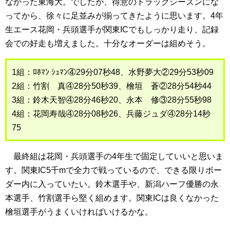
なかった東海大。でしたが、得意のトラックシーズンにな
ってから、徐々に足並みが揃ってきたように思います。4年
生エース花岡・兵頭選手が関東ICでもしっかり走り、記録
会での好走も増えました。十分なオーダーは組めそう。
1組：ﾛﾎﾏﾝ ｼｭﾏﾝ④29分07秒48、水野夢大②29分53秒09
2組：竹割 真④28分50秒39、檜垣 蒼②28分54秒44
3組：鈴木天智④28分46秒20、永本 修③28分55秒98
4組：花岡寿哉④28分08秒26、兵藤ジュダ④28分14秒
75
最終組は花岡・兵頭選手の4年生で固定していいと思いま
す。関東IC5千mで全力で戦っているので、できる限りボー
ダー内に入っていたい。鈴木選手や、新潟ハーフ優勝の永
本選手、竹割選手ら堅く組めます。関東ICは良くなかった
檜垣選手がうまくいければいけるかな。