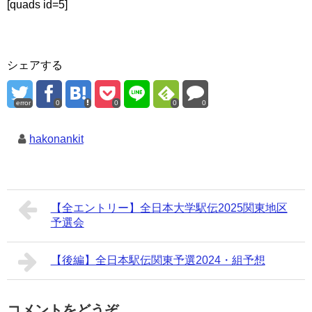
[quads id=5]
シェアする
error
0
0
0
0
hakonankit
【全エントリー】全日本大学駅伝2025関東地区
予選会
【後編】全日本駅伝関東予選2024・組予想
コメントをどうぞ