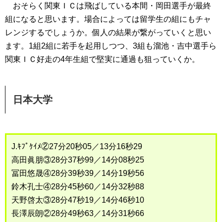
おそらく関東ＩＣは飛ばしている本間・岡田選手が最終
組になると思います。場合によっては留学生の組にもチャ
レンジするでしょうか。個人の結果が繋がっていくと思い
ます。1組2組に若手を起用しつつ、3組も溜池・吉中選手ら
関東ＩＣ好走の4年生組で堅実に通過も狙っていくか。
日本大学
J.ｷﾌﾟｹｲﾒ②27分20秒05／13分16秒29
高田眞朋③28分37秒99／14分08秒25
冨田悠晟④28分39秒39／14分19秒56
鈴木孔士④28分45秒60／14分32秒88
天野啓太③28分47秒19／14分46秒10
長澤辰朗②28分49秒63／14分31秒66