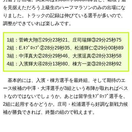
を見据えただろう上級生のハーフマラソンのみの出場にな
りました。トラックの記録は伸びている選手が多いので、
調整ができていれば楽しみです。
1組：菅﨑大翔①29分23秒21、庄司瑞輝③29分25秒75
2組：E.ｷﾌﾟﾛｯﾌﾟ②28分29秒35、松浦輝仁②29分00秒89
3組：中澤真大②28分29秒46、大濱逞真②28分33秒58
4組：入濱輝大④28分13秒80、棟方一楽③28分28秒92
基本的には、入濱・棟方選手を最終組、そして期待のエ
ース候補の中澤・大澤選手が3組という布陣が取れればベス
トなのではないでしょうか。あとは留学生ｷﾌﾟﾛｯﾌﾟ選手を、
2組に起用するかどうか。庄司・松浦選手ら好調な新戦力候
補が勝負できれば、終盤の組ので戦えます。