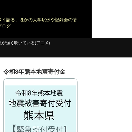
ワイ語る、ほかの大学駅伝や記録会の情
ブログ
風が強く吹いている(アニメ)
令和8年熊本地震寄付金