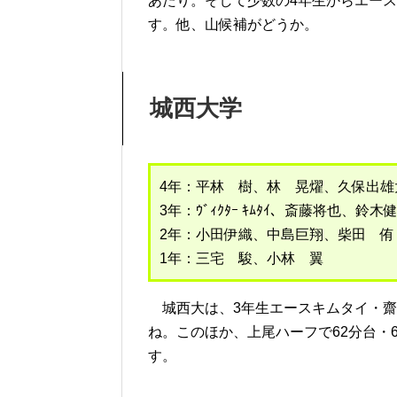
あたり。そして少数の4年生からエース
す。他、山候補がどうか。
城西大学
4年：平林 樹、林 晃燿、久保出雄
3年：ｳﾞｨｸﾀｰ ｷﾑﾀｲ、斎藤将也
2年：小田伊織、中島巨翔、柴田 侑
1年：三宅 駿、小林 翼
城西大は、3年生エースキムタイ・齋
ね。このほか、上尾ハーフで62分台・
す。