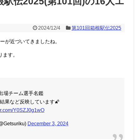
伝2025(第101回)の16人エ
2024/12/4
第101回箱根駅伝2025
トリーが近づいてきましたね。
ります。
出場チーム選手名鑑
結果など反映しています🌠
tter.com/Y0SZJ0g1wO
etsuriku)
December 3, 2024