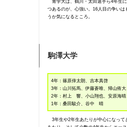
青学大は、鶴川・太田選手ら4年生に
つあるのが、心強い。16人目の争い
うか気になるところ。
駒澤大学
4年：篠原倖太朗、吉本真啓
3年：山川拓馬、伊藤蒼唯、帰山侑
2年：村上 響、小山翔也、安原海
1年：桑田駿介、谷中 晴
3年生や2年生あたりが中心になって