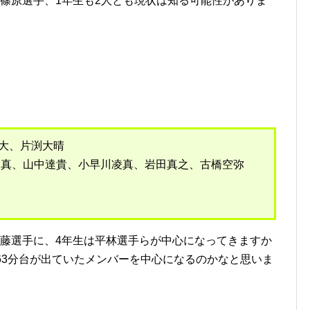
篠原選手、1年生も2人とも現状は知る可能性がありま
大、片渕大晴
、鈴木健真、山中達貴、小早川凌真、岩田真之、古橋空弥
藤選手に、4年生は平林選手らが中心になってきますか
63分台が出ていたメンバーを中心になるのかなと思いま