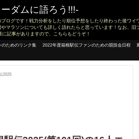
ダムに語ろう!!!-
のブログです！戦力分析をしたり順位予想をしたり終わった後ワイ
団やマラソンについても詳しく語れたらと思っています！なお、旧
konankit)も大量に記事がありますので、こちらもどうぞ！
ンのためのリンク集
2022年度箱根駅伝ファンのための競技会日程
2025