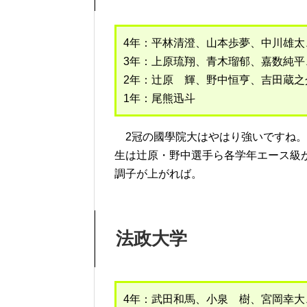
4年：平林清澄、山本歩夢、中川雄
3年：上原琉翔、青木瑠郁、嘉数純平
2年：辻原 輝、野中恒亨、吉田蔵之
1年：尾熊迅斗
2冠の國學院大はやはり強いですね。
生は辻原・野中選手ら各学年エース級
調子が上がれば。
法政大学
4年：武田和馬、小泉 樹、宮岡幸