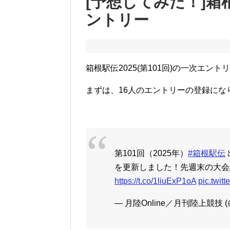
[予想してみた！]箱根駅
ントリー
箱根駅伝2025(第101回)の一次エン
まずは、16人のエントリーの登録にな
第101回（2025年）
#箱根駅伝
を更新しました！先週末の大会
https://t.co/1liuExP1oA
pic.twi
— 月陸Online／月刊陸上競技 (@G