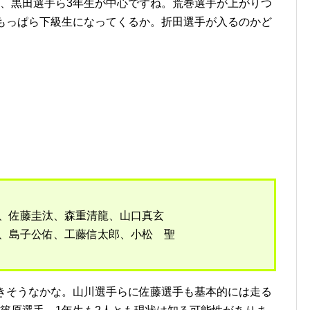
、黒田選手ら3年生が中心ですね。荒巻選手が上がりつ
はもっぱら下級生になってくるか。折田選手が入るのかど
大、佐藤圭汰、森重清龍、山口真玄
晴、島子公佑、工藤信太郎、小松 聖
きそうなかな。山川選手らに佐藤選手も基本的には走る