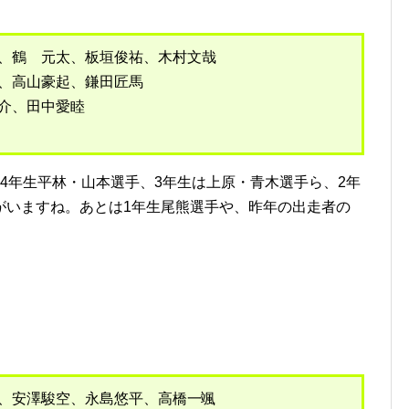
太、鶴 元太、板垣俊祐、木村文哉
、高山豪起、鎌田匠馬
介、田中愛睦
4年生平林・山本選手、3年生は上原・青木選手ら、2年
がいますね。あとは1年生尾熊選手や、昨年の出走者の
大、安澤駿空、永島悠平、高橋一颯