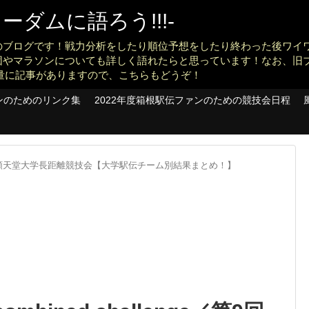
ダムに語ろう!!!-
のブログです！戦力分析をしたり順位予想をしたり終わった後ワイ
団やマラソンについても詳しく語れたらと思っています！なお、旧
konankit)も大量に記事がありますので、こちらもどうぞ！
ンのためのリンク集
2022年度箱根駅伝ファンのための競技会日程
順天堂大学長距離競技会【大学駅伝チーム別結果まとめ！】