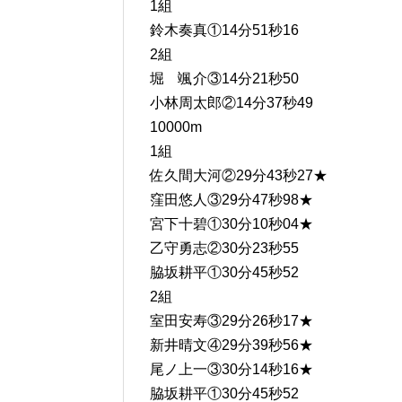
1組
鈴木奏真①14分51秒16
2組
堀 颯介③14分21秒50
小林周太郎②14分37秒49
10000m
1組
佐久間大河②29分43秒27★
窪田悠人③29分47秒98★
宮下十碧①30分10秒04★
乙守勇志②30分23秒55
脇坂耕平①30分45秒52
2組
室田安寿③29分26秒17★
新井晴文④29分39秒56★
尾ノ上一③30分14秒16★
脇坂耕平①30分45秒52