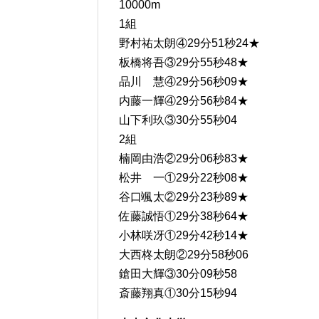
10000m
1組
野村祐太朗④29分51秒24★
板橋将吾③29分55秒48★
品川 慧④29分56秒09★
内藤一輝④29分56秒84★
山下利玖③30分55秒04
2組
楠岡由浩②29分06秒83★
松井 一①29分22秒08★
谷口颯太②29分23秒89★
佐藤誠悟①29分38秒64★
小林咲冴①29分42秒14★
大西柊太朗②29分58秒06
鎗田大輝③30分09秒58
斎藤翔真①30分15秒94