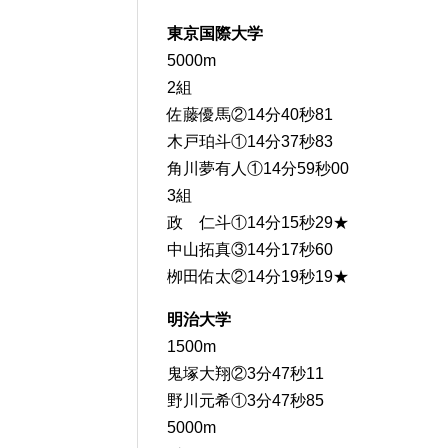
東京国際大学
5000m
2組
佐藤優馬②14分40秒81
木戸珀斗①14分37秒83
角川夢有人①14分59秒00
3組
政 仁斗①14分15秒29★
中山拓真③14分17秒60
栁田佑太②14分19秒19★
明治大学
1500m
鬼塚大翔②3分47秒11
野川元希①3分47秒85
5000m