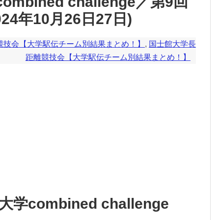
ined challenge／第9回
4年10月26日27日)
競技会【大学駅伝チーム別結果まとめ！】
,
国士館大学長
距離競技会【大学駅伝チーム別結果まとめ！】
combined challenge