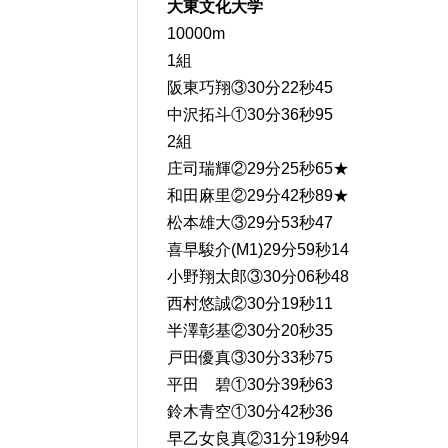
大東文化大学
10000m
1組
阪東巧翔③30分22秒45
中沢拓斗①30分36秒95
2組
庄司瑞輝②29分25秒65★
和田麻里②29分42秒89★
松本雄大③29分53秒47
喜早駿介(M1)29分59秒14
小野翔太郎③30分06秒48
西村悠誠②30分19秒11
半澤彰基②30分20秒35
戸田優真③30分33秒75
平田 碧①30分39秒63
鈴木青空①30分42秒36
早乙女良真②31分19秒94