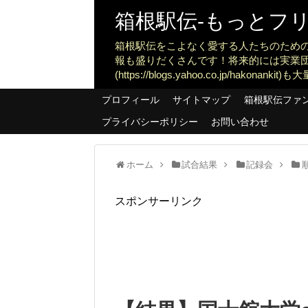
箱根駅伝-もっとフリー
箱根駅伝をこよなく愛する人たちのため
報も盛りだくさんです！将来的には実業
(https://blogs.yahoo.co.jp/ha
プロフィール
サイトマップ
箱根駅伝ファ
プライバシーポリシー
お問い合わせ
ホーム
試合結果
記録会
スポンサーリンク