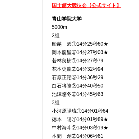
国士舘大競技会【公式サイト】
青山学院大学
5000m
2組
船越 碧①14分25秒60★
岡本龍聖②14分27秒03★
若林良樹①14分27秒79
花本史龍②14分32秒94
石原正翔③14分36秒29
白石将隆③14分40秒50
池澤悠冬②14分45秒63
3組
小河原陽琉①14分01秒64
徳本 陽①14分01秒89★
中村海斗②14分03秒19★
本間 創②14分06秒61