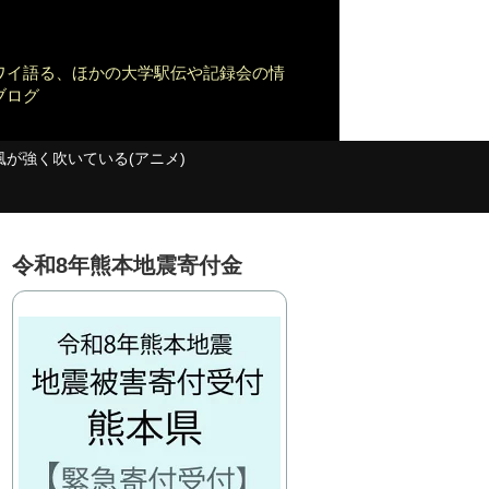
ワイ語る、ほかの大学駅伝や記録会の情
ブログ
風が強く吹いている(アニメ)
令和8年熊本地震寄付金