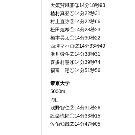
大須賀風蒼③14分18秒93
植村真登①14分22秒31
村上直弥②14分22秒66
松田煌希①14分28秒23
橋本昊太①14分30秒22
西澤マハロ②14分33秒49
浜川舜斗②14分38秒31
喜多村慧④14分39秒74
福富 翔①14分51秒56
帝京大学
5000m
2組
浅野智仁②14分31秒26
設楽琉惺①14分33秒15
佐伯知哉②14分47秒05