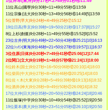
1位岸本(東洋)9分17秒<2>49分01秒④11:49
11位高山(國學)9分30秒<11>49分55秒⑤13:59
11位宗像(法大)9分30秒<13>49分56秒⑥14:49[5]13:59
5位菅野(早大)9分24秒<4>49分25秒⑦15:12
19位日高(帝京)9分39秒<19>50分21秒⑨17:37[8]15:27
8位上杉(創価)9分28秒<11>49分55秒⑧15:52[9]15:52
23位古井(明大)9分49秒<22>50分43秒⑱25:21[10]16:13
22位ｼｭﾓﾝ(東海)9分46秒<21>50分27秒⑪19:57[11]16:37
3位住原(日体)9分20秒<7>49分41秒⑰25:06[12]17:44
2位関口(立大)9分19秒<1>48分57秒⑭21:24[13]18:00
6位鈴木(国士)9分27秒<16>50分06秒⑫20:10[14]18:03
6位柴田(中大)9分27秒<8>49分46秒⑬20:25[14]18:03
8位佐々木(大東)9分28秒<5>49分39秒⑩19:13[16]18:32
8位酒井(神大)9分28秒<9>49分50秒㉑26:09[16]18:32
17位大仲(日大)9分35秒<20>50分22秒⑯24:24[18]20:46
11位飯塚(中学)9分30秒<10>49分54秒⑳25:52[19]20:50
19位栗本(農大)9分39秒<23>51分05秒㉒26:10[19]20:50