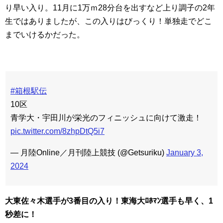
り早い入り。11月に1万ｍ28分台を出すなど上り調子の2年
生ではありましたが、この入りはびっくり！単独走でどこ
までいけるかだった。
#箱根駅伝
10区
青学大・宇田川が栄光のフィニッシュに向けて激走！
pic.twitter.com/8zhpDtQ5i7
— 月陸Online／月刊陸上競技 (@Getsuriku)
January 3,
2024
大東佐々木選手が3番目の入り！東海大ﾛﾎﾏﾝ選手も早く、1
秒差に！