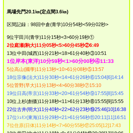
馬場先門20.1㎞(定点間3.6㎞)
区間記録：98回中倉(青学)10分54秒<59分02秒>
9位宇田川(青学)11分15秒<3>60分19秒①
2位庭瀬(駒大)11分05秒<5>60分45秒②6:49
13位中田(城西)11分21秒<18>61分40秒③10:51
1位岸本(東洋)10分59秒<1>60分00秒④11:33
5位高山(國學)11分13秒<10>61分08秒⑤13:57
18位宗像(法大)11分30秒<14>61分26秒⑥15:04[6]14:14
5位菅野(早大)11分13秒<4>60分38秒⑦15:10
19位日高(帝京)11分33秒<20>61分54秒⑨17:55[8]15:45
10位上杉(創価)11分18秒<11>61分13秒⑧15:55[9]15:55
22位古井(明大)11分40秒<22>62分23秒⑲25:46[10]16:38
17位ｼｭﾓﾝ(東海)11分29秒<21>61分56秒⑪20:11[11]16:51
7位住原(日体)11分14秒<7>60分55秒⑰25:05[12]17:43