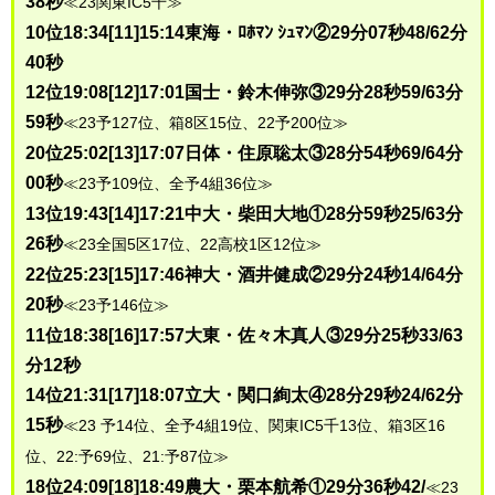
38秒
≪23関東IC5千≫
10位18:34[11]15:14東海・ﾛﾎﾏﾝ ｼｭﾏﾝ②29分07秒48/62分
40秒
12位19:08[12]17:01国士・鈴木伸弥③29分28秒59/63分
59秒
≪23予127位、箱8区15位、22予200位≫
20位25:02[13]17:07日体・住原聡太③28分54秒69/64分
00秒
≪23予109位、全予4組36位≫
13位19:43[14]17:21中大・柴田大地①28分59秒25/63分
26秒
≪23全国5区17位、22高校1区12位≫
22位25:23[15]17:46神大・酒井健成②29分24秒14/64分
20秒
≪23予146位≫
11位18:38[16]17:57大東・佐々木真人③29分25秒33/63
分12秒
14位21:31[17]18:07立大・関口絢太④28分29秒24/62分
15秒
≪23 予14位、全予4組19位、関東IC5千13位、箱3区16
位、22:予69位、21:予87位≫
18位24:09[18]18:49農大・栗本航希①29分36秒42/
≪23