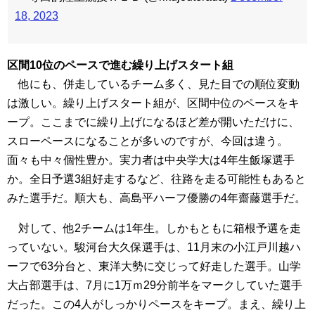
18, 2023
区間10位のペースで進む繰り上げスタート組
他にも、併走しているチーム多く、見た目での順位変動
は激しい。繰り上げスタート組が、区間中位のペースをキ
ープ。ここまでに繰り上げになるほど差が開いただけに、
スローペースになることが多いのですが、今回は違う。
面々も中々個性豊か。実力者は中央学大は4年生飯塚選手
か。全日予選3組好走するなど、往路を走る可能性もあると
みた選手だ。順大も、高島平ハーフ優勝の4年齋藤選手だ。
対して、他2チームは1年生。しかもともに箱根予選を走
っていない。駿河台大久保選手は、11月末の小江戸川越ハ
ーフで63分台と、東洋大勢に交じって好走した選手。山学
大占部選手は、7月に1万ｍ29分前半をマークしていた選手
だった。この4人がしっかりペースをキープ。まえ、繰り上