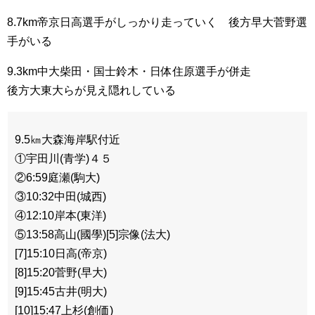
8.7km帝京日高選手がしっかり走っていく 後方早大菅野選
手がいる
9.3km中大柴田・国士鈴木・日体住原選手が併走
後方大東大らが見え隠れしている
9.5㎞大森海岸駅付近
①宇田川(青学)４５
②6:59庭瀬(駒大)
③10:32中田(城西)
④12:10岸本(東洋)
⑤13:58高山(國學)[5]宗像(法大)
[7]15:10日高(帝京)
[8]15:20菅野(早大)
[9]15:45古井(明大)
[10]15:47上杉(創価)