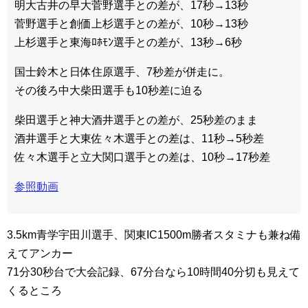
明大古井の早大菅野選手との差が、17秒→13秒
菅野選手と創価上杉選手との差が、10秒→13秒
上杉選手と東海ﾛﾎﾓﾝ選手との差が、13秒→6秒
国士鈴木と日体住原選手、7秒差が併走に。
その後ろ中大柴田選手も10秒差に迫る
柴田選手と神大酒井選手との差が、25秒差のまま
酒井選手と大東佐々木選手との差は、11秒→5秒差
佐々木選手と立大関口選手との差は、10秒→17秒差
参照動画
3.5km青学宇田川選手、関東IC1500m勝者スタミナも兼ね備
えてアンカー
71分30秒台で大会記録、67分台なら10時間40分切も見えて
くるところ