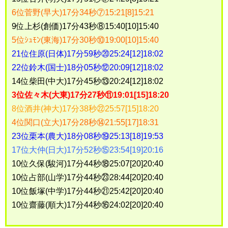
6位菅野(早大)17分34秒⑦15:21[8]15:21
9位上杉(創価)17分43秒⑧15:40[10]15:40
5位ｼｭﾓﾝ(東海)17分30秒⑩19:00[10]15:40
21位住原(日体)17分59秒⑳25:24[12]18:02
22位鈴木(国士)18分05秒⑫20:09[12]18:02
14位柴田(中大)17分45秒⑬20:24[12]18:02
3位佐々木(大東)17分27秒⑪19:01[15]18:20
8位酒井(神大)17分38秒㉒25:57[15]18:20
4位関口(立大)17分28秒⑭21:55[17]18:31
23位栗本(農大)18分08秒⑲25:13[18]19:53
17位大仲(日大)17分52秒⑮23:54[19]20:16
10位久保(駿河)17分44秒⑱25:07[20]20:40
10位占部(山学)17分44秒㉓28:44[20]20:40
10位飯塚(中学)17分44秒㉑25:42[20]20:40
10位齋藤(順大)17分44秒⑯24:02[20]20:40