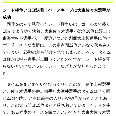
シード権争いほぼ決着！ペースキープに大東佐々木選手が
成功！
固唾をのんで見守ったシード権争いは、ゴールまで残り
10㎞でようやく決着。大東佐々木選手が総合10位に浮上！
東海大ﾛﾎﾏﾝ選手が、一度追いついた創価大上杉選手に付け
ず。苦しそうな表情に。この定点間22位とかなり落ち込ん
でしまい、26秒の差を開けられてしまった。ベストタイム
は僅かにﾛﾎﾏﾝ選手が上回っていたのですが、シード権を守
らないといけないプレッシャーなどもかなりあったよう
だ。
タイムをまとめていてびっくりしたのが、創価上杉選手
と、佐々木選手の併走相手神大酒井選手のタイムは全く同
じ22分44秒。ともに前半の入りがやや早かったこともあ
り、この定点間は15位タイと落ち着いていました。その中
で、ある程度のペースを保つことができた大東大佐々木選