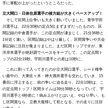
手に軍配が上がったというところだった。
立大関口・日体住原選手の後方組が大きくペースアップ！
そして区間上位争いも大きく動いていました。青学宇田
川選手は、22分30秒の定点5位まずまずだったものの、区
間記録の中倉選手が、この定点間が凄まじく、21分36秒と
1分近く速い。区間記録はやはり厳しく、区間賞争いや大会
新記録に注目が集まりました。まだ区間トップですが、東
洋岸本選手が絶好調でペースをキープして、この定点間ト
ップの22分19秒。宇田川選手との差は10秒に。
これに割って入ってきたのが立大関口選手。シード権争
い最中の、大東佐々木・神大酒井選手を交わしていき、15
番目に浮上すると、前の争いに迫る走り。22分10秒は、こ
の定点間トップ！区間タイムは39分38秒となっていて、宇
田川選手と4秒差に！病み上がりとはいえ、やはり早い。も
し区間賞なら、立教大復帰して初となる、その走りに注目