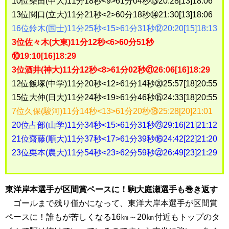
10位柴田(中大)11分18秒<9>61分04秒⑬20:28[13]18:06
13位関口(立大)11分21秒<2>60分18秒⑭21:30[13]18:06
16位鈴木(国士)11分25秒<15>61分31秒⑫20:20[15]18:13
3位佐々木(大東)11分12秒<6>60分51秒
⑩19:10[16]18:29
3位酒井(神大)11分12秒<8>61分02秒㉑26:06[16]18:29
12位飯塚(中学)11分20秒<12>61分14秒⑳25:57[18]20:55
15位大仲(日大)11分24秒<19>61分46秒⑮24:33[18]20:55
7位久保(駿河)11分14秒<13>61分20秒⑱25:28[20]21:01
20位占部(山学)11分34秒<15>61分31秒㉓29:16[21]21:12
21位齋藤(順大)11分37秒<17>61分39秒⑯24:42[22]21:20
23位栗本(農大)11分54秒<23>62分59秒㉒26:49[23]21:29
東洋岸本選手が区間賞ペースに！駒大庭瀬選手も巻き返す
ゴールまで残り僅かになって、東洋大岸本選手が区間賞
ペースに！誰もが苦しくなる16㎞～20㎞付近もトップのタ