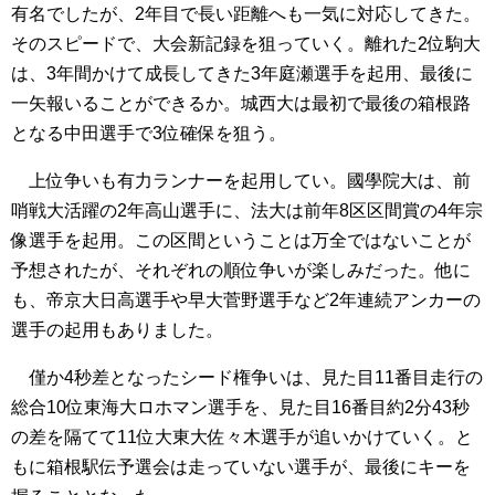
有名でしたが、2年目で長い距離へも一気に対応してきた。
そのスピードで、大会新記録を狙っていく。離れた2位駒大
は、3年間かけて成長してきた3年庭瀬選手を起用、最後に
一矢報いることができるか。城西大は最初で最後の箱根路
となる中田選手で3位確保を狙う。
上位争いも有力ランナーを起用してい。國學院大は、前
哨戦大活躍の2年高山選手に、法大は前年8区区間賞の4年宗
像選手を起用。この区間ということは万全ではないことが
予想されたが、それぞれの順位争いが楽しみだった。他に
も、帝京大日高選手や早大菅野選手など2年連続アンカーの
選手の起用もありました。
僅か4秒差となったシード権争いは、見た目11番目走行の
総合10位東海大ロホマン選手を、見た目16番目約2分43秒
の差を隔てて11位大東大佐々木選手が追いかけていく。と
もに箱根駅伝予選会は走っていない選手が、最後にキーを