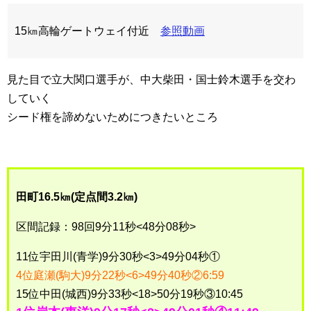
15㎞高輪ゲートウェイ付近
参照動画
見た目で立大関口選手が、中大柴田・国士鈴木選手を交わ
していく
シード権を諦めないためにつきたいところ
田町16.5㎞(定点間3.2㎞)
区間記録：98回9分11秒<48分08秒>
11位宇田川(青学)9分30秒<3>49分04秒①
4位庭瀬(駒大)9分22秒<6>49分40秒②6:59
15位中田(城西)9分33秒<18>50分19秒③10:45