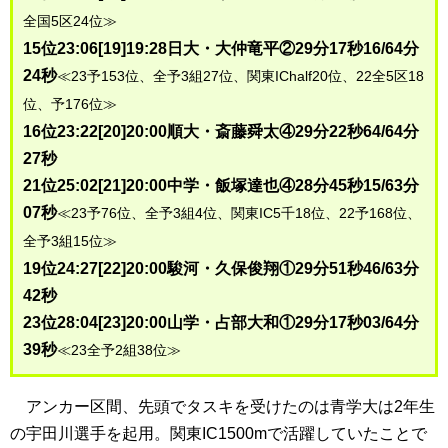
全国5区24位≫
15位23:06[19]19:28日大・大仲竜平②29分17秒16/64分
24秒
≪23予153位、全予3組27位、関東IChalf20位、22全5区18
位、予176位≫
16位23:22[20]20:00順大・斎藤舜太④29分22秒64/64分
27秒
21位25:02[21]20:00中学・飯塚達也④28分45秒15/63分
07秒
≪23予76位、全予3組4位、関東IC5千18位、22予168位、
全予3組15位≫
19位24:27[22]20:00駿河・久保俊翔①29分51秒46/63分
42秒
23位28:04[23]20:00山学・占部大和①29分17秒03/64分
39秒
≪23全予2組38位≫
アンカー区間、先頭でタスキを受けたのは青学大は2年生
の宇田川選手を起用。関東IC1500mで活躍していたことで