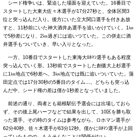
シード権争いは、緊迫した場面を迎えていた。16番目で
スタートした大東大佐々木選手が17分27秒と、全体区間3
位と突っ込んだ入り。後方にいた立大関口選手を付きあ放
すと、11秒前にいた神大酒井あ選手を追いかけていく。1㎞
で5秒差になり、2㎞過ぎには追いつていた。この併走に酒
井選手もついていき、早い入りとなった。
一方、10番目でスタートした東海大ﾛﾎﾏﾝ選手もある程度
突っ込んでいく形。13秒前でスタートした創価大上杉選手
に1㎞地点で6秒差へ、3㎞地点では既に追いついていた。蒲
田定点では17分30秒の5番目のタイム…。どちらも突っ込
んだ中、シード権の差は僅か1秒差となっていました。
前述の通り、両者とも箱根駅伝予選会には出場しておら
ず、その後上尾ハーフなどで結果を出して、10区を勝ち取
った選手。その時のタイムは参考ながら、ロホマン選手が
62分40秒、佐々木選手が63分12秒。僅かにﾛﾎﾏﾝ選手が上回
っていたものの、もうそんなことは関係がない。