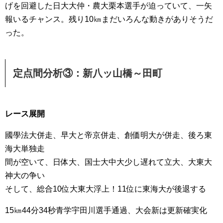
げを回避した日大大仲・農大栗本選手が迫っていて、一矢
報いるチャンス。残り10㎞まだいろんな動きがありそうだ
った。
定点間分析③：新八ッ山橋～田町
レース展開
國學法大併走、早大と帝京併走、創価明大が併走、後ろ東
海大単独走
間が空いて、日体大、国士大中大少し遅れて立大、大東大
神大の争い
そして、総合10位大東大浮上！11位に東海大が後退する
15㎞44分34秒青学宇田川選手通過、大会新は更新確実化