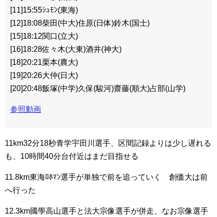
[11]15:55ｼｭﾓﾝ(東海)
[12]18:08柴田(中大)住原(日体)鈴木(国士)
[15]18:12関口(立大)
[16]18:28佐々木(大東)酒井(神大)
[18]20:21栗本(農大)
[19]20:26大仲(日大)
[20]20:48飯塚(中学)久保(駿河)齋藤(順大)占部(山学)
参照動画
11km32分18秒青学宇田川選手、区間記録よりは少し遅れる
も、10時間40分台付近はまだ目指せる
11.8km東海ﾛﾎﾏﾝ選手が単独で前を追っていく 創価大は前
へ行った
12.3km國學高山選手と法大宗像選手が併走、なお宗像選手