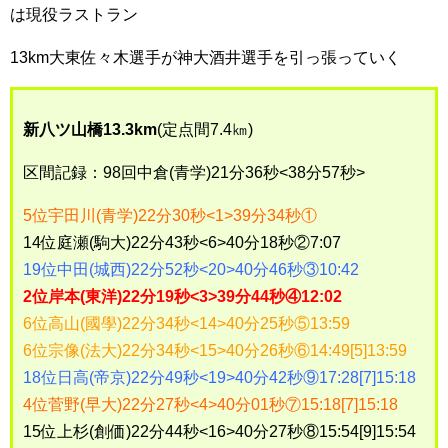
は現役ラストラン
13km大東佐々木選手が神大酒井選手を引っ張っていく
新八ツ山橋13.3km
(定点間7.4㎞)
区間記録：98回中倉(青学)21分36秒<38分57秒>
5位宇田川(青学)22分30秒<1>39分34秒①
14位庭瀬(駒大)22分43秒<6>40分18秒②7:07
19位中田(城西)22分52秒<20>40分46秒③10:42
2位岸本(東洋)22分19秒<3>39分44秒④12:02
6位高山(國學)22分34秒<14>40分25秒⑤13:59
6位宗像(法大)22分34秒<15>40分26秒⑥14:49[5]13:59
18位日高(帝京)22分49秒<19>40分42秒⑨17:28[7]15:18
4位菅野(早大)22分27秒<4>40分01秒⑦15:18[7]15:18
15位上杉(創価)22分44秒<16>40分27秒⑧15:54[9]15:54