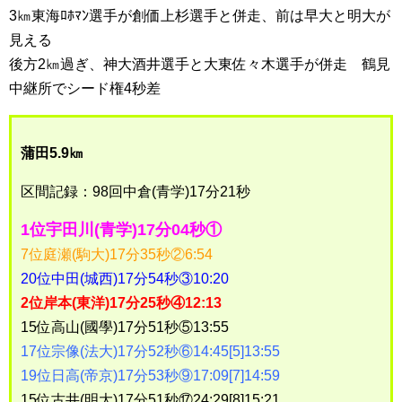
3㎞東海ﾛﾎﾏﾝ選手が創価上杉選手と併走、前は早大と明大が
見える
後方2㎞過ぎ、神大酒井選手と大東佐々木選手が併走 鶴見
中継所でシード権4秒差
蒲田5.9㎞
区間記録：98回中倉(青学)17分21秒
1位宇田川(青学)17分04秒①
7位庭瀬(駒大)17分35秒②6:54
20位中田(城西)17分54秒③10:20
2位岸本(東洋)17分25秒④12:13
15位高山(國學)17分51秒⑤13:55
17位宗像(法大)17分52秒⑥14:45[5]13:55
19位日高(帝京)17分53秒⑨17:09[7]14:59
15位古井(明大)17分51秒⑰24:29[8]15:21