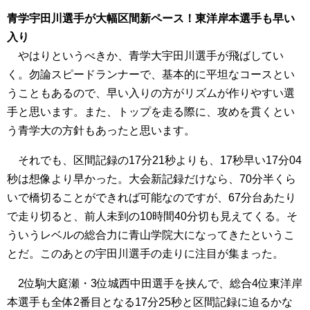
青学宇田川選手が大幅区間新ペース！東洋岸本選手も早い
入り
やはりというべきか、青学大宇田川選手が飛ばしてい
く。勿論スピードランナーで、基本的に平坦なコースとい
うこともあるので、早い入りの方がリズムが作りやすい選
手と思います。また、トップを走る際に、攻めを貫くとい
う青学大の方針もあったと思います。
それでも、区間記録の17分21秒よりも、17秒早い17分04
秒は想像より早かった。大会新記録だけなら、70分半くら
いで橋切ることができれば可能なのですが、67分台あたり
で走り切ると、前人未到の10時間40分切も見えてくる。そ
ういうレベルの総合力に青山学院大になってきたというこ
とだ。このあとの宇田川選手の走りに注目が集まった。
2位駒大庭瀬・3位城西中田選手を挟んで、総合4位東洋岸
本選手も全体2番目となる17分25秒と区間記録に迫るかな