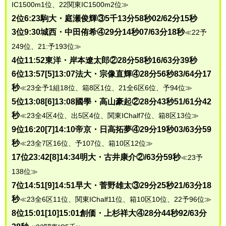
IC1500m1位、22関東IC1500m2位≫
2位6:23駒大・庭瀬俊輝③5千13分58秒02/62分15秒
3位9:30城西・中田侑希④29分14秒07/63分18秒
≪22予
249位、21:予193位≫
4位11:52東洋・岸本遼太郎②28分58秒16/63分39秒
6位13:57[5]13:07法大・宗像直輝④28分56秒83/64分17
秒
≪23全予1組18位、箱8区1位、21全6区6位、予94位≫
5位13:08[6]13:08國學・高山豪起②28分43秒51/61分42
秒
≪23全4区4位、出5区4位、関東IChalf7位、箱8区13位≫
9位16:20[7]14:10帝京・日高拓夢④29分19秒03/63分59
秒
≪23全7区16位、予107位、箱10区12位≫
17位23:42[8]14:34明大・古井康介②/63分59秒
≪23予
138位≫
7位14:51[9]14:51早大・菅野雄太③29分25秒21/63分18
秒
≪23全6区11位、関東IChalf11位、箱10区10位、22予96位≫
8位15:01[10]15:01創価・上杉祥大④28分44秒92/63分