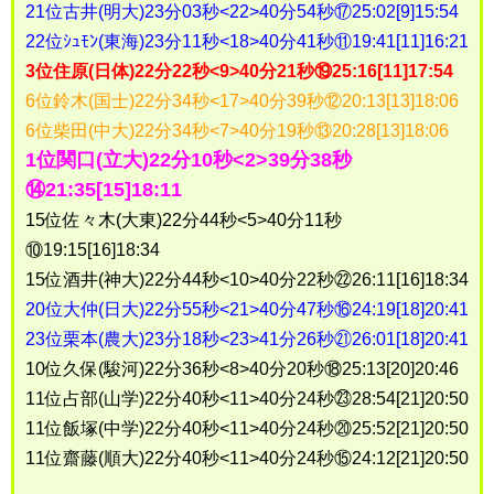
21位古井(明大)23分03秒<22>40分54秒⑰25:02[9]15:54
22位ｼｭﾓﾝ(東海)23分11秒<18>40分41秒⑪19:41[11]16:21
3位住原(日体)22分22秒<9>40分21秒⑲25:16[11]17:54
6位鈴木(国士)22分34秒<17>40分39秒⑫20:13[13]18:06
6位柴田(中大)22分34秒<7>40分19秒⑬20:28[13]18:06
1位関口(立大)22分10秒<2>39分38秒
⑭21:35[15]18:11
15位佐々木(大東)22分44秒<5>40分11秒
⑩19:15[16]18:34
15位酒井(神大)22分44秒<10>40分22秒㉒26:11[16]18:34
20位大仲(日大)22分55秒<21>40分47秒⑯24:19[18]20:41
23位栗本(農大)23分18秒<23>41分26秒㉑26:01[18]20:41
10位久保(駿河)22分36秒<8>40分20秒⑱25:13[20]20:46
11位占部(山学)22分40秒<11>40分24秒㉓28:54[21]20:50
11位飯塚(中学)22分40秒<11>40分24秒⑳25:52[21]20:50
11位齋藤(順大)22分40秒<11>40分24秒⑮24:12[21]20:50