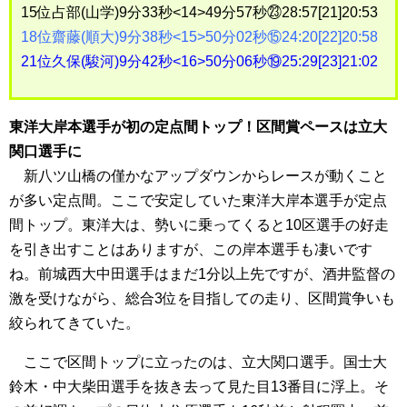
15位占部(山学)9分33秒<14>49分57秒㉓28:57[21]20:53
18位齋藤(順大)9分38秒<15>50分02秒⑮24:20[22]20:58
21位久保(駿河)9分42秒<16>50分06秒⑲25:29[23]21:02
東洋大岸本選手が初の定点間トップ！区間賞ペースは立大
関口選手に
新八ツ山橋の僅かなアップダウンからレースが動くこと
が多い定点間。ここで安定していた東洋大岸本選手が定点
間トップ。東洋大は、勢いに乗ってくると10区選手の好走
を引き出すことはありますが、この岸本選手も凄いです
ね。前城西大中田選手はまだ1分以上先ですが、酒井監督の
激を受けながら、総合3位を目指しての走り、区間賞争いも
絞られてきていた。
ここで区間トップに立ったのは、立大関口選手。国士大
鈴木・中大柴田選手を抜き去って見た目13番目に浮上。そ