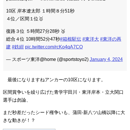
10区 岸本遼太郎 １時間８分51秒
４位／区間１位🥇
復路３位 ５時間27分28秒 🥉
総合４位 10時間52分47秒
#箱根駅伝
#東洋大
#東洋の再
建
#鉄紺
pic.twitter.com/rcKo4qA7CO
— スポーツ東洋@home (@sportstoyo2)
January 4, 2024
最後になりますねアンカーの10区になります。
区間賞争いを繰り広げた青学宇田川・東洋岸本・立大関口
選手は勿論、
まだ秒差だったシード権争いも、蒲田-新八ツ山橋以降に大
きな動きが！？