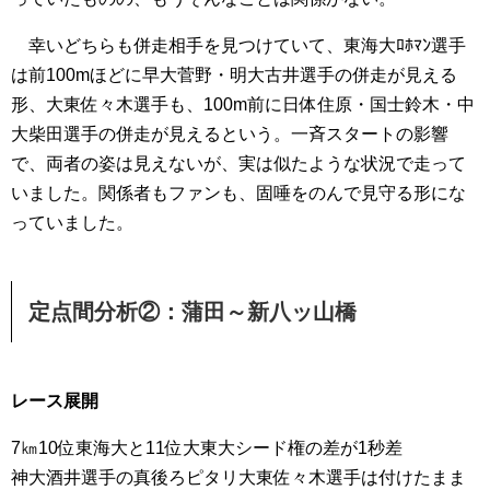
幸いどちらも併走相手を見つけていて、東海大ﾛﾎﾏﾝ選手
は前100mほどに早大菅野・明大古井選手の併走が見える
形、大東佐々木選手も、100m前に日体住原・国士鈴木・中
大柴田選手の併走が見えるという。一斉スタートの影響
で、両者の姿は見えないが、実は似たような状況で走って
いました。関係者もファンも、固唾をのんで見守る形にな
っていました。
定点間分析②：蒲田～
新八ッ山橋
レース展開
7㎞10位東海大と11位大東大シード権の差が1秒差
神大酒井選手の真後ろピタリ大東佐々木選手は付けたまま