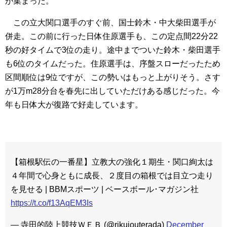
が集まった。
この立大関口選手のすぐ前、国士鈴木・中大柴田選手が
併走。この前に行った日体住原選手も、この定点間22分22
秒の好タイムで3位の走り。途中までついた鈴木・柴田選手
も6位のタイムだった。住原選手は、序盤スローだったため
区間順位は9位ですが、この勢いはもっと上がりそう。さす
が1万m28分台を春先に出していただけある感じだった。今
年も日体大が復路で好走しています。
【箱根駅伝の一番星】立教大の強化１期生・関口絢太は
４年間で心身ともに成長、２度目の箱根では目立つ走り
を見せる | BBMスポーツ | ベースボール･マガジン社
https://t.co/f13AqEM3Is
— 寺田的陸上競技ＷＥＢ (@rikujouterada)
December