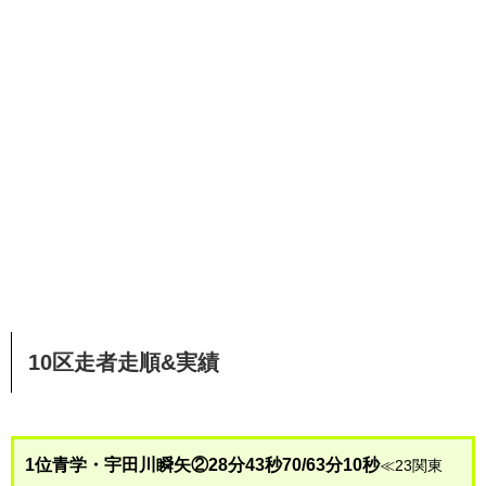
10区走者走順&実績
1位青学・宇田川瞬矢②28分43秒70/63分10秒
≪23関東