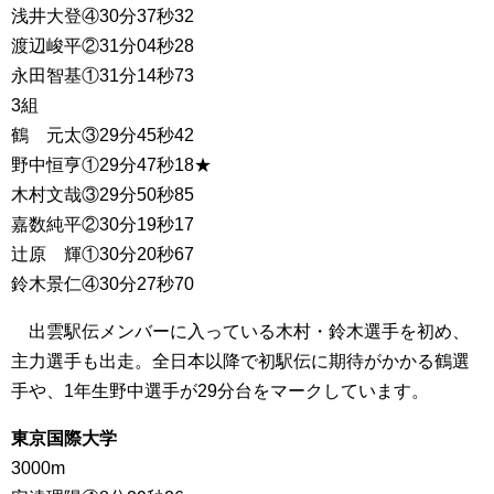
浅井大登④30分37秒32
渡辺峻平②31分04秒28
永田智基①31分14秒73
3組
鶴 元太③29分45秒42
野中恒亨①29分47秒18★
木村文哉③29分50秒85
嘉数純平②30分19秒17
辻原 輝①30分20秒67
鈴木景仁④30分27秒70
出雲駅伝メンバーに入っている木村・鈴木選手を初め、
主力選手も出走。全日本以降で初駅伝に期待がかかる鶴選
手や、1年生野中選手が29分台をマークしています。
東京国際大学
3000m