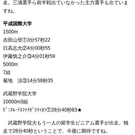
走。三浦選手ら前半戦出ていなかった主力選手も出ていま
すね。
平成国際大学
1500m
吉田山登①3分57秒22
日高志允②4分00秒55
伊藤慎之介③4分01秒59
5000m
7組
菊地 涼③14分58秒35
武蔵野学院大学
10000m3組
ﾋﾞﾆｱﾑ･ﾃｽﾌｧｲｾﾞﾗﾂｨｵﾝ①28分40秒83★
武蔵野学院大もう一人の留学生ビニアム選手が出走。独
走で28分40秒ということで、今後に期待ですね。