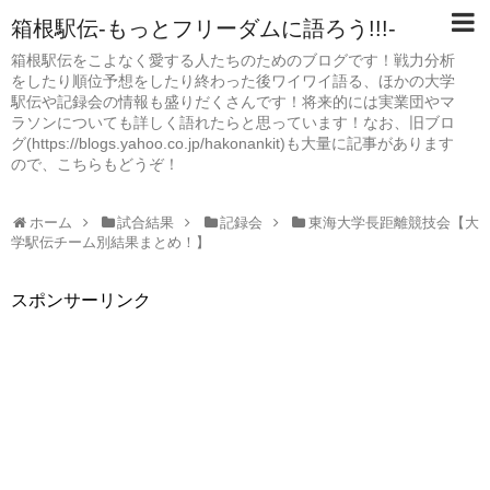
箱根駅伝-もっとフリーダムに語ろう!!!-
箱根駅伝をこよなく愛する人たちのためのブログです！戦力分析
をしたり順位予想をしたり終わった後ワイワイ語る、ほかの大学
駅伝や記録会の情報も盛りだくさんです！将来的には実業団やマ
ラソンについても詳しく語れたらと思っています！なお、旧ブロ
グ(https://blogs.yahoo.co.jp/hakonankit)も大量に記事があります
ので、こちらもどうぞ！
ホーム
試合結果
記録会
東海大学長距離競技会【大
学駅伝チーム別結果まとめ！】
スポンサーリンク