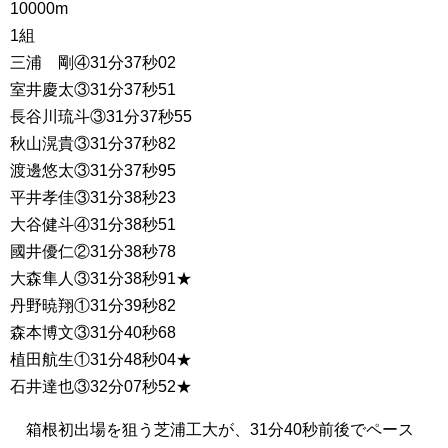
10000m
1組
三浦 剛④31分37秒02
室井慶太③31分37秒51
長谷川琉斗③31分37秒55
秋山滉貴③31分37秒82
渡邊悠太③31分37秒95
平井孝佳③31分38秒23
大谷健斗④31分38秒51
國井優仁②31分38秒78
大森隼人③31分38秒91★
丹野暁翔①31分39秒82
森本博文③31分40秒68
植田航生①31分48秒04★
石井達也③32分07秒52★
箱根初出場を狙う芝浦工大が、31分40秒前後でペース