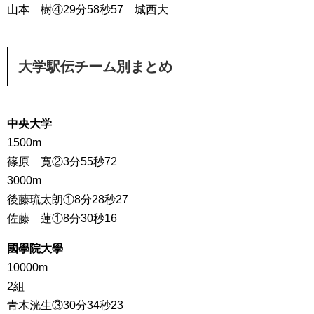
山本 樹④29分58秒57 城西大
大学駅伝チーム別まとめ
中央大学
1500m
篠原 寛②3分55秒72
3000m
後藤琉太朗①8分28秒27
佐藤 蓮①8分30秒16
國學院大學
10000m
2組
青木洸生③30分34秒23