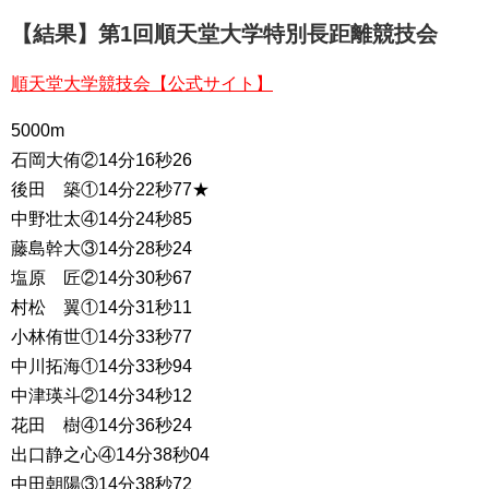
【結果】第1回順天堂大学特別長距離競技会
順天堂大学競技会【公式サイト】
5000m
石岡大侑②14分16秒26
後田 築①14分22秒77★
中野壮太④14分24秒85
藤島幹大③14分28秒24
塩原 匠②14分30秒67
村松 翼①14分31秒11
小林侑世①14分33秒77
中川拓海①14分33秒94
中津瑛斗②14分34秒12
花田 樹④14分36秒24
出口静之心④14分38秒04
中田朝陽③14分38秒72