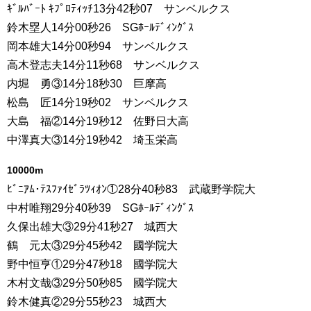
ｷﾞﾙﾊﾞｰﾄ ｷﾌﾟﾛﾃｨｯﾁ13分42秒07 サンベルクス
鈴木塁人14分00秒26 SGﾎｰﾙﾃﾞｨﾝｸﾞｽ
岡本雄大14分00秒94 サンベルクス
高木登志夫14分11秒68 サンベルクス
内堀 勇③14分18秒30 巨摩高
松島 匠14分19秒02 サンベルクス
大島 福②14分19秒12 佐野日大高
中澤真大③14分19秒42 埼玉栄高
10000m
ﾋﾞﾆｱﾑ･ﾃｽﾌｧｲｾﾞﾗﾂｨｵﾝ①28分40秒83 武蔵野学院大
中村唯翔29分40秒39 SGﾎｰﾙﾃﾞｨﾝｸﾞｽ
久保出雄大③29分41秒27 城西大
鶴 元太③29分45秒42 國学院大
野中恒亨①29分47秒18 國学院大
木村文哉③29分50秒85 國学院大
鈴木健真②29分55秒23 城西大