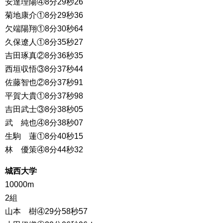
安達理陽④8分29秒26
菊地康介①8分29秒36
欠端陽翔①8分30秒64
久保遼人①8分35秒27
吉田琢真②8分36秒35
西垣収悟③8分37秒44
佐藤智也②8分37秒91
平賀大貴①8分37秒98
吉田武士③8分38秒05
武 純也④8分38秒07
生駒 蓮①8分40秒15
林 優策④8分44秒32
城西大学
10000m
2組
山本 樹④29分58秒57