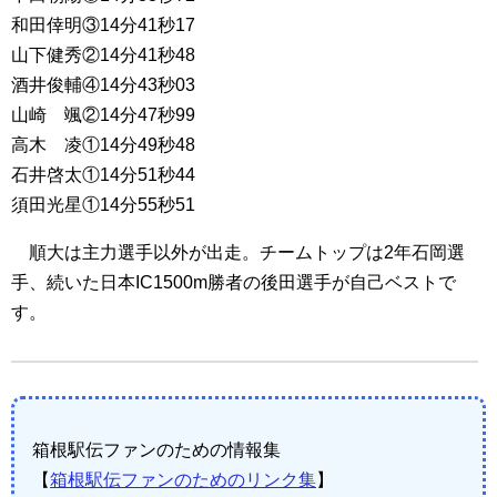
和田倖明③14分41秒17
山下健秀②14分41秒48
酒井俊輔④14分43秒03
山崎 颯②14分47秒99
高木 凌①14分49秒48
石井啓太①14分51秒44
須田光星①14分55秒51
順大は主力選手以外が出走。チームトップは2年石岡選
手、続いた日本IC1500m勝者の後田選手が自己ベストで
す。
箱根駅伝ファンのための情報集
【
箱根駅伝ファンのためのリンク集
】