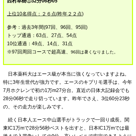
西村幸樹①32分06秒05
上位10名得点：２６点(昨年２２点)
参考：過去3年間(97回、96回、95回)
トップ通過：63点、27点、54点
10位通過：49点、14点、31点
※97回周回コースで超高速、
96回は暑くなりました。
日本薬科大はエース級が本当に強くなっていますよね。
特に3年生世代が強力です。エースのキプリモ選手は、今年
7月ホクレンで初の1万m27分台。直近の日体大記録会でも
28分06秒で走り切っています。昨年でさえ、3位60分23秒
の、その走力が楽しみです。
続く日本人エース中山選手がトラックで一回り成長。関
東IC1万mで28分56秒ベストを出すと、日本IC1万mでは最