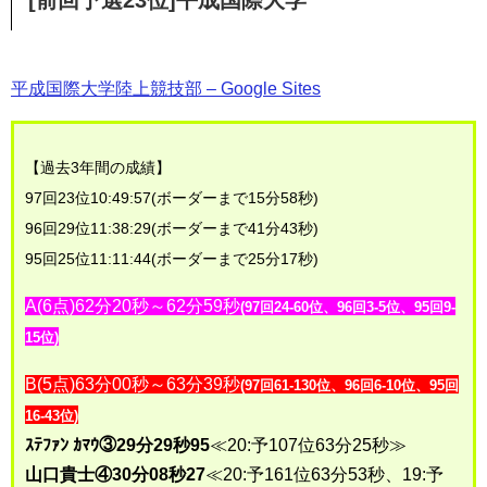
[前回予選23位]平成国際大学
平成国際大学陸上競技部 – Google Sites
【過去3年間の成績】
97回23位10:49:57(ボーダーまで15分58秒)
96回29位11:38:29(ボーダーまで41分43秒)
95回25位11:11:44(ボーダーまで25分17秒)
A(6点)62分20秒～62分59秒
(97回24-60位、96回3-5位、95回9-
15位)
B(5点)63分00秒～63分39秒
(97回61-130位、96回6-10位、95回
16-43位
)
ｽﾃﾌｧﾝ ｶﾏｳ③29分29秒95
≪20:予107位63分25秒≫
山口貴士④30分08秒27
≪20:予161位63分53秒、19:予