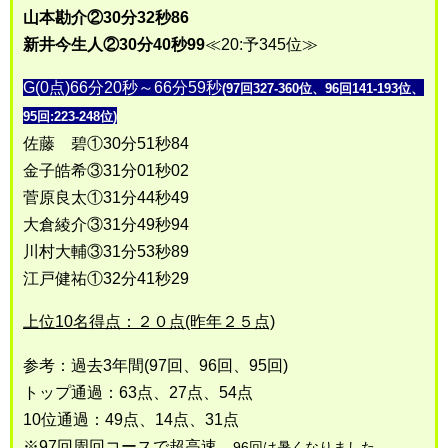
山本勘介②30分32秒86
新井今生人②30分40秒99
≪20:予345位≫
G(0点)66分20秒～66分59秒
(97回327-360位、96回141-193位、
95回:223-248位)
佐藤 碧①30分51秒84
金子皓希③31分01秒02
菅原良太①31分44秒49
大倉綾介③31分49秒94
川村大輔③31分53秒89
江戸健祐①32分41秒29
上位10名得点：２０点(昨年２５点)
参考：過去3年間(97回、96回、95回)
トップ通過：63点、27点、54点
10位通過：49点、14点、31点
※97回周回コースで超高速、
96回は暑くなりました。