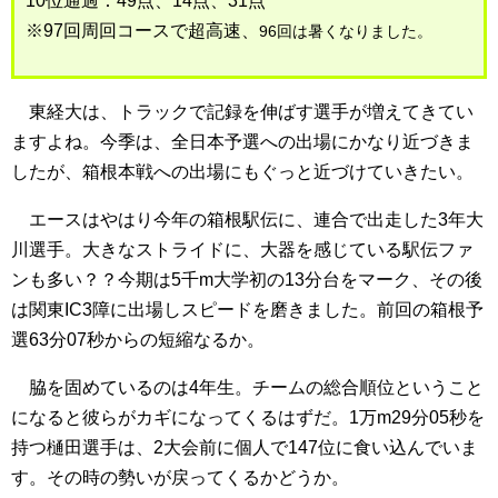
10位通過：49点、14点、31点
※97回周回コースで超高速、
96回は暑くなりました。
東経大は、トラックで記録を伸ばす選手が増えてきてい
ますよね。今季は、全日本予選への出場にかなり近づきま
したが、箱根本戦への出場にもぐっと近づけていきたい。
エースはやはり今年の箱根駅伝に、連合で出走した3年大
川選手。大きなストライドに、大器を感じている駅伝ファ
ンも多い？？今期は5千m大学初の13分台をマーク、その後
は関東IC3障に出場しスピードを磨きました。前回の箱根予
選63分07秒からの短縮なるか。
脇を固めているのは4年生。チームの総合順位ということ
になると彼らがカギになってくるはずだ。1万m29分05秒を
持つ樋田選手は、2大会前に個人で147位に食い込んでいま
す。その時の勢いが戻ってくるかどうか。