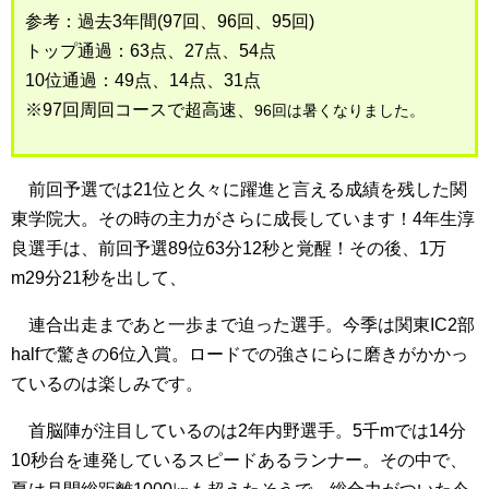
参考：過去3年間(97回、96回、95回)
トップ通過：63点、27点、54点
10位通過：49点、14点、31点
※97回周回コースで超高速、
96回は暑くなりました。
前回予選では21位と久々に躍進と言える成績を残した関
東学院大。その時の主力がさらに成長しています！4年生淳
良選手は、前回予選89位63分12秒と覚醒！その後、1万
m29分21秒を出して、
連合出走まであと一歩まで迫った選手。今季は関東IC2部
halfで驚きの6位入賞。ロードでの強さにらに磨きがかかっ
ているのは楽しみです。
首脳陣が注目しているのは2年内野選手。5千mでは14分
10秒台を連発しているスピードあるランナー。その中で、