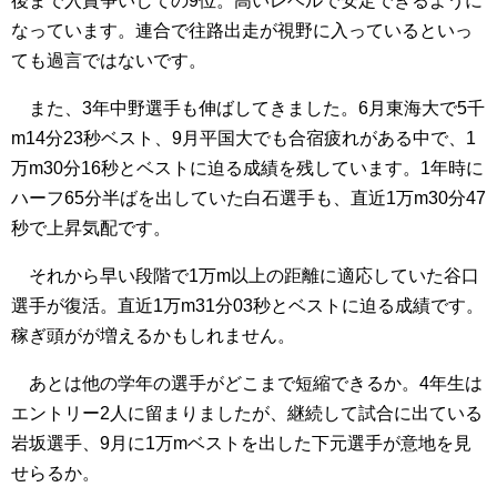
後まで入賞争いしての9位。高いレベルで安定できるように
なっています。連合で往路出走が視野に入っているといっ
ても過言ではないです。
また、3年中野選手も伸ばしてきました。6月東海大で5千
m14分23秒ベスト、9月平国大でも合宿疲れがある中で、1
万m30分16秒とベストに迫る成績を残しています。1年時に
ハーフ65分半ばを出していた白石選手も、直近1万m30分47
秒で上昇気配です。
それから早い段階で1万m以上の距離に適応していた谷口
選手が復活。直近1万m31分03秒とベストに迫る成績です。
稼ぎ頭がが増えるかもしれません。
あとは他の学年の選手がどこまで短縮できるか。4年生は
エントリー2人に留まりましたが、継続して試合に出ている
岩坂選手、9月に1万mベストを出した下元選手が意地を見
せらるか。