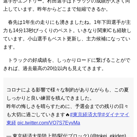
選手がエントリー。村田選手はトラックの成績が大きく向
上しています。昨年からどこまで短縮できるか。
春先は1年生の走りにも湧きましたね。1年下田選手が主
力も14分13秒びっくりのベスト。いきなり関東ICも経験し
ています。小山選手もベスト更新し、主力候補になってい
ます。
トラックの好成績を、しっかりロードに繋げることがで
きれば、過去最高の20位以内も見えてきます。
コロナによる影響で様々な制約がありながらも、この夏
しっかりと良い練習を積んできました。
昨年の悔しさを晴らすために、予選会までの残りの日々
も大切に過ごしていきます🔥
#東京経済大学
#ダイナマイ
東経
pic.twitter.com/VO7S7EyvMa
— 東京経済大学陸上部(駅伝ブロック) (@tokei_ekiden)