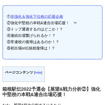
①
非強化＆強化下位校の応援企画
②強化中堅校の本戦&連合出場応援！ ☜
③トップ通過するのはどこか！？
④連続出場繋げられるか！？
⑤常連校の復帰はあるのか！？
⑥初出場or伝統校復帰は！？
ページコンテンツ
[
hide
]
箱根駅伝2022予選会【展望&戦力分析②】強化
中堅校の本戦&連合出場応援！