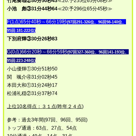
竹尾奏哉②30分50秒43
≪20:予255位65分08秒≫
小池 彪③31分44秒64
≪20:予296位65分45秒≫
F(1点)65分40秒～66分19秒
(97回291-326位、96回98-140位、
95回:181-222位)
下別府輝③30分26秒83
G(0点)66分20秒～66分59秒
(97回327-360位、96回141-193位、
95回:223-248位)
小山優輝①30分51秒50
関 颯介④31分02秒45
本田大和①31分24秒17
松浦礼穏②31分37秒74
上位10名得点：３１点(昨年２４点)
参考：過去3年間(97回、96回、95回)
トップ通過：63点、27点、54点