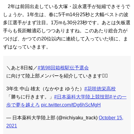
2年は前回出走している大塚・設永選手が短縮できそうで
しょうか。1年生は、春に5千m14分25秒と大幅ベストの波
多江選手がまず注目。1万mも30分23秒です。あとは矢板選
手らも長距離適応しつつありますね。このあたり総合力が
つけば、かつての20位以内に連続して入っていた頃に、ま
ずはなっていきます。
＼あと8日🎽／
#第98回箱根駅伝予選会
に向けて陸上部メンバーを紹介していきます🏃‍♂️
3年生 中山 雄太（なかやま ゆうた）
#花咲徳栄高校
「勝ちに行きます。」
#日本薬科大学陸上競技部
#その一
歩で夢を越えろ
pic.twitter.com/tDg6hScMgH
— 日本薬科大学陸上部 (@nichiyaku_track)
October 15,
2021