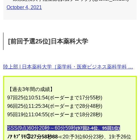
October 4, 2021
[前回予選25位]日本薬科大学
陸上部 | 日本薬科大学［薬学科・医療ビジネス薬科学科 …
【過去3年間の成績】
97回25位10:51:54(ボーダーまで17分55秒)
96回25位11:25:34(ボーダーまで28分48秒)
95回19位11:04:55(ボーダーまで18分28秒)
SSS(9点)60分20秒～60分59秒
(97回2-4位、95回1位)
ﾉｱ ｷﾌﾟﾘﾓ③27分58秒88
≪20:予3位60分23秒、19:予26位