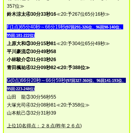
357位≫
鈴木涼太④30分33秒16
≪20:予267位65分16秒≫
F(1点)65分40秒～66分19秒
(97回291-326位、96回98-140位、
95回:181-222位)
上原大和③30分15秒81
≪20:予304位65分49秒≫
平川豪流②30分49秒58
小林駿介②31分03秒26
青田楓祐④32分09秒82≪20:予388位≫
G(0点)66分20秒～66分59秒
(97回327-360位、96回141-193位、
95回:223-248位)
山田 龍③30分56秒55
大塚光司④32分08秒81≪20:予358位≫
山本航己③32分31秒39
上位10名得点：２８点(昨年２６点)