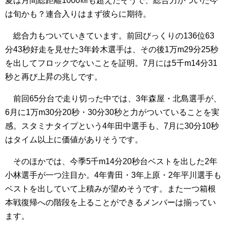
夏は月間総距離1000㎞も超えたそうで、総合力がついた今
は旬かも？連合入りはまず彼らに期待。
総合力もついていきています。前回びっくりの136位63
分43秒好走を見せた3年鈴木選手は、その後1万m29分25秒
を出してフロックでないことを証明。7月には5千m14分31
秒と再び上昇の兆しです。
前回65分台で走り切った中では、3年森屋・北島選手が、
6月に1万m30分20秒・30分30秒と力がついていることを実
感。スタミナタイプという4年田中選手も、7月に30分10秒
はタイム以上に価値がありそうです。
そのほかでは、今季5千m14分20秒台ベストを出した2年
小林選手が一つ注目か。4年青田・3年上原・2年平川選手も
ベストを出していて上積みが望めそうです。また一つ箱根
本戦復帰への階段を上ることができるメンバーは揃ってい
ます。