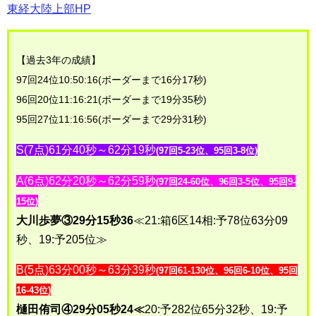
東経大陸上部HP
【過去3年の成績】
97回24位10:50:16(ボーダーまで16分17秒)
96回20位11:16:21(ボーダーまで19分35秒)
95回27位11:16:56(ボーダーまで29分31秒)
S(7点)61分40秒～62分19秒
(97回5-23位、95回3-8位)
A(6点)62分20秒～62分59秒
(97回24-60位、96回3-5位、95回9-
15位)
大川歩夢③29分15秒36
≪21:箱6区14相:予78位63分09
秒、19:予205位≫
B(5点)63分00秒～63分39秒
(97回61-130位、96回6-10位、95回
16-43位
)
樋田侑司④29分05秒24≪
20:予282位65分32秒、19:予