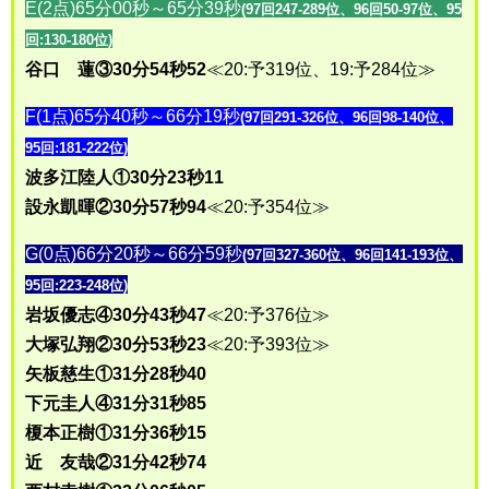
E(2点)65分00秒～65分39秒
(97回247-289位、96回50-97位、95
回:130-180位)
谷口 蓮③30分54秒52
≪20:予319位、19:予284位≫
F(1点)65分40秒～66分19秒
(97回291-326位、96回98-140位、
95回:181-222位)
波多江陸人①30分23秒11
設永凱暉②30分57秒94
≪20:予354位≫
G(0点)66分20秒～66分59秒
(97回327-360位、96回141-193位、
95回:223-248位)
岩坂優志④30分43秒47
≪20:予376位≫
大塚弘翔②30分53秒23
≪20:予393位≫
矢板慈生①31分28秒40
下元圭人④31分31秒85
榎本正樹①31分36秒15
近 友哉②31分42秒74