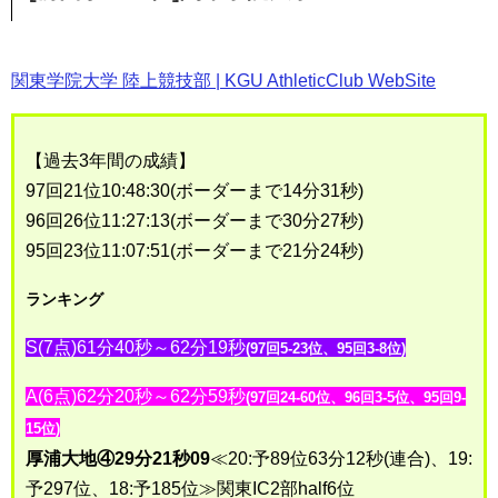
関東学院大学 陸上競技部 | KGU AthleticClub WebSite
【過去3年間の成績】
97回21位10:48:30(ボーダーまで14分31秒)
96回26位11:27:13(ボーダーまで30分27秒)
95回23位11:07:51(ボーダーまで21分24秒)
ランキング
S(7点)61分40秒～62分19秒
(97回5-23位、95回3-8位)
A(6点)62分20秒～62分59秒
(97回24-60位、96回3-5位、95回9-
15位)
厚浦大地④29分21秒09
≪20:予89位63分12秒(連合)、19:
予297位、18:予185位≫関東IC2部half6位