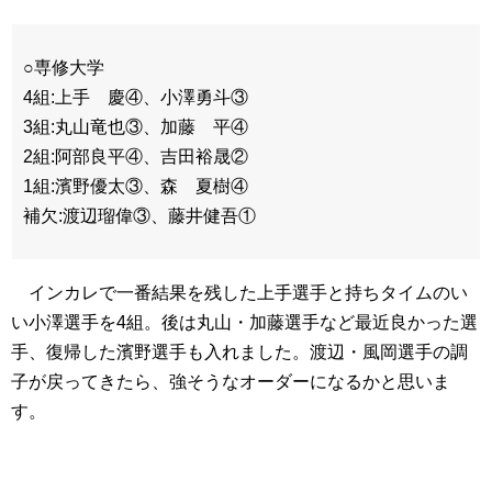
○専修大学
4組:上手 慶④、小澤勇斗③
3組:丸山竜也③、加藤 平④
2組:阿部良平④、吉田裕晟②
1組:濱野優太③、森 夏樹④
補欠:渡辺瑠偉③、藤井健吾①
インカレで一番結果を残した上手選手と持ちタイムのい
い小澤選手を4組。後は丸山・加藤選手など最近良かった選
手、復帰した濱野選手も入れました。渡辺・風岡選手の調
子が戻ってきたら、強そうなオーダーになるかと思いま
す。