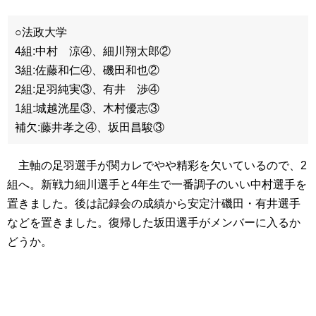
○法政大学
4組:中村 涼④、細川翔太郎②
3組:佐藤和仁④、磯田和也②
2組:足羽純実③、有井 渉④
1組:城越洸星③、木村優志③
補欠:藤井孝之④、坂田昌駿③
主軸の足羽選手が関カレでやや精彩を欠いているので、2
組へ。新戦力細川選手と4年生で一番調子のいい中村選手を
置きました。後は記録会の成績から安定汁磯田・有井選手
などを置きました。復帰した坂田選手がメンバーに入るか
どうか。