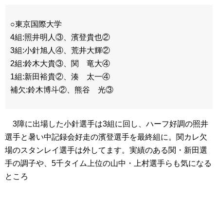
○東京国際大学
4組:照井明人③、濱登貴也②
3組:小針旭人④、荒井大輝②
2組:鈴木大貴③、関 竜大④
1組:新田裕貴②、湊 太一④
補欠:鈴木博斗②、熊谷 光③
3障に出場した小針選手は3組に回し、ハーフ好調の照井
選手と暑い中記録会好走の濱登選手を最終組に。関カレ欠
場のスタンレイ選手は外してます。実績のある関・新田選
手の調子や、5千タイム上位の山中・上村選手らも気になる
ところ