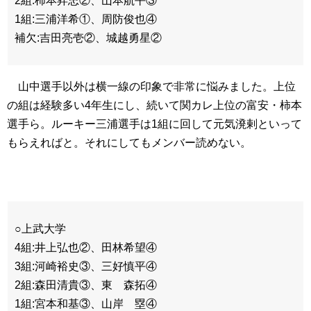
2組:柿本昇忠②、山本航平③
1組:三浦洋希①、周防俊也④
補欠:吉田亮壱②、城越勇星②
山中選手以外は横一線の印象で非常に悩みました。上位
の組は経験多い4年生にし、続いて関カレ上位の富安・柿本
選手ら。ルーキー三浦選手は1組に回して元気溌剌といって
もらえればと。それにしてもメンバー読めない。
○上武大学
4組:井上弘也②、田林希望④
3組:河崎裕史③、三好慎平④
2組:森田清貴③、東 森拓④
1組:宮本和基③、山岸 塁④