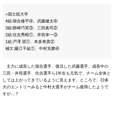
○国士舘大学
4組:堀合修平④、武藤健太④
3組:餅崎巧実③、三田眞司②
2組:住吉秀昭①、井筒幸一③
1組:戸澤 奨①、本多将貴②
補欠:藤江千紘①、中村克磨④
主力に成長した堀合選手、復活した武藤選手、成長中の
三田・井筒選手、住吉選手ら1年生も元気で、チーム全体と
しては上がってきているように見えます。ところで、日体
大のエントリーみると中村大選手がチーム復帰したようで
すが…？