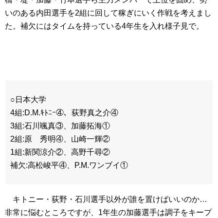
いのある内田選手を2組に回して稼ぎにいく作戦を考えまし
た。補欠にはタイムを持っている4年生を入れ様子見で。
○日本大学
4組:D.M.ｷﾄﾆｰ④、荻野真之介④
3組:石川颯真③、加藤拓海①
2組:原 秀明④、山崎一輝②
1組:新関涼介②、高野千尋②
補欠:高松峻平④、P.M.ワンブイ①
キトニー・荻野・石川選手以外が誰を置けばいいのか…
非常に悩むところですが、1年生の加藤選手は調子をキープ