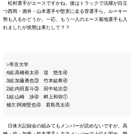
松村選手がエースですかね。後はトラックで活躍が目立
つ西岡・酒井・山本選手や堅実に走る菅選手ら。ルーキー
勢も入るかどうか。一応、もう一人のエース菊地選手も入
れましたが状態は果たして？？
○帝京大学
4組:高橋裕太④ 堤 悠生④
3組:加藤勇也③ 竹本紘希④
2組:内田直斗③ 田中祐次②
1組:山崎 渉④ 畔上和弥①
補欠:阿南堅也④ 君島亮太④
日体大記録会の組みてもメンバーが読めないですが、高
橋・堤・加藤・竹本選手ら主力メンバーで上位を固め、勢