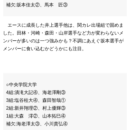
補欠:坂本佳太②、馬本 匠③
エースに成長した井上選手他は、関カレ出場組で固めま
した。田林・河崎・森田・山岸選手など力が変わらないメ
ンバーが多いのは一つ強みかも？不調にあえぐ坂本選手が
メンバーに食い込むかどうかにも注目。
○中央学院大学
4組:潰滝大記④、海老澤剛③
3組:塩谷桂大④、森田智哉①
2組:新井翔理②、村上優輝③
1組:大森 澪②、山本拓巳④
補欠:海老澤太③、小川貴弘④