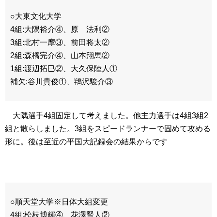
○大東文化大学
4組:大隅裕介④、原 法利②
3組:北村一摩③、前田将太②
2組:森橋完介④、山本翔馬②
1組:渡辺拓巳②、大久保陸人①
補欠:谷川貴俊①、鴇沢駿介③
大隅選手4組固定して考えました。他主力選手は4組3組2
組と散らしました。3組をスピードランナーで固めて攻める
形に。後は至近の平国大記録会の結果からです
○順天堂大学※日体大組変更
4組:松枝博輝④、花澤賢人②