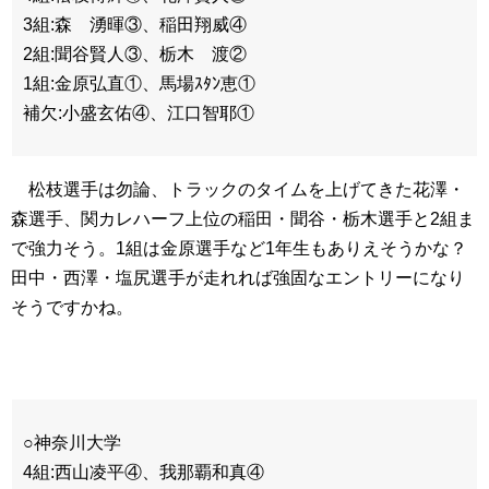
3組:森 湧暉③、稲田翔威④
2組:聞谷賢人③、栃木 渡②
1組:金原弘直①、馬場ｽﾀﾝ恵①
補欠:小盛玄佑④、江口智耶①
松枝選手は勿論、トラックのタイムを上げてきた花澤・
森選手、関カレハーフ上位の稲田・聞谷・栃木選手と2組ま
で強力そう。1組は金原選手など1年生もありえそうかな？
田中・西澤・塩尻選手が走れれば強固なエントリーになり
そうですかね。
○神奈川大学
4組:西山凌平④、我那覇和真④