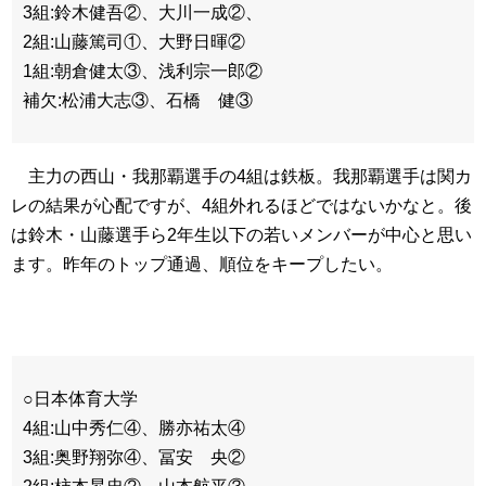
3組:鈴木健吾②、大川一成②、
2組:山藤篤司①、大野日暉②
1組:朝倉健太③、浅利宗一郎②
補欠:松浦大志③、石橋 健③
主力の西山・我那覇選手の4組は鉄板。我那覇選手は関カ
レの結果が心配ですが、4組外れるほどではないかなと。後
は鈴木・山藤選手ら2年生以下の若いメンバーが中心と思い
ます。昨年のトップ通過、順位をキープしたい。
○日本体育大学
4組:山中秀仁④、勝亦祐太④
3組:奥野翔弥④、冨安 央②