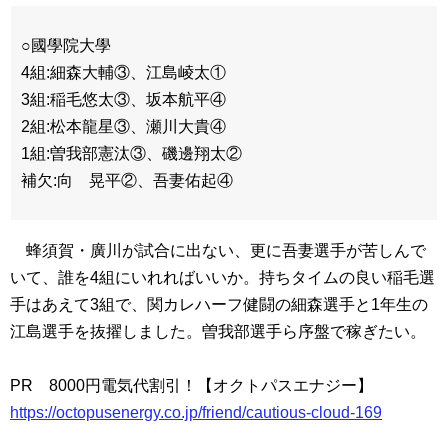
○國學院大學
4組:細森大輔③、江島崚太①
3組:稲毛悠太③、坂本航平④
2組:松本龍星③、瀬川大貴④
1組:曽我部憲汰③、磯邊翔太②
補欠:向 晃平②、吾妻佑起④
蜂須賀・廣川が試合に出ない、更に吾妻選手が苦しんで
いて、誰を4組にいれればいいか。持ちタイムの良い稲毛選
手はあえて3組で、関カレハーフ健闘の細森選手と1年生の
江島選手を抜擢しました。曽我部選手ら序盤で稼ぎたい。
PR 8000円電気代割引！【オクトパスエナジー】
https://octopusenergy.co.jp/friend/cautious-cloud-169