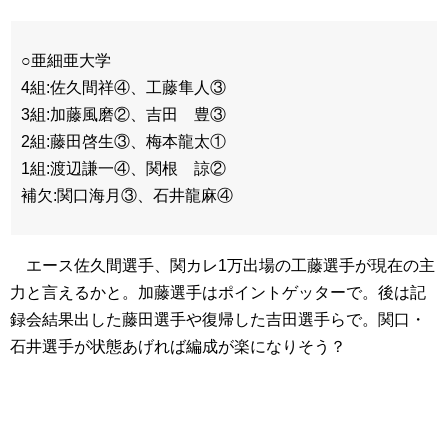
○亜細亜大学
4組:佐久間祥④、工藤隼人③
3組:加藤風磨②、吉田 豊③
2組:藤田啓生③、梅本龍太①
1組:渡辺謙一④、関根 諒②
補欠:関口海月③、石井龍麻④
エース佐久間選手、関カレ1万出場の工藤選手が現在の主
力と言えるかと。加藤選手はポイントゲッターで。後は記
録会結果出した藤田選手や復帰した吉田選手らで。関口・
石井選手が状態あげれば編成が楽になりそう？