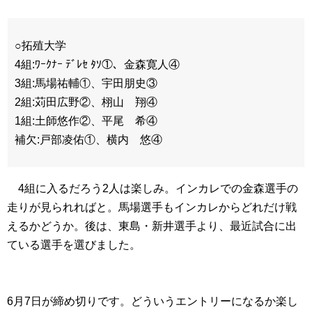
○拓殖大学
4組:ﾜｰｸﾅｰ ﾃﾞﾚｾ ﾀｿ①、金森寛人④
3組:馬場祐輔①、宇田朋史③
2組:苅田広野②、栩山 翔④
1組:土師悠作②、平尾 希④
補欠:戸部凌佑①、横内 悠④
4組に入るだろう2人は楽しみ。インカレでの金森選手の
走りが見られればと。馬場選手もインカレからどれだけ戦
えるかどうか。後は、東島・新井選手より、最近試合に出
ている選手を選びました。
6月7日が締め切りです。どういうエントリーになるか楽し