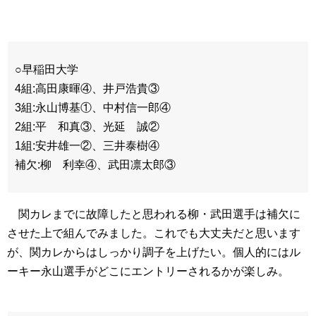
○早稲田大学
4組:高田康暉④、井戸浩貴③
3組:永山博基①、中村信一郎④
2組:平 和真③、光延 誠②
1組:安井雄一②、三井泰樹④
補欠:柳 利幸④、武田凛太郎③
関カレまでに故障したと思われる柳・武田選手は補欠に
させた上で組んでみました。これでも大丈夫だと思います
が、関カレからはしっかり調子を上げたい。個人的にはル
ーキー永山選手がどこにエントリーされるかが楽しみ。