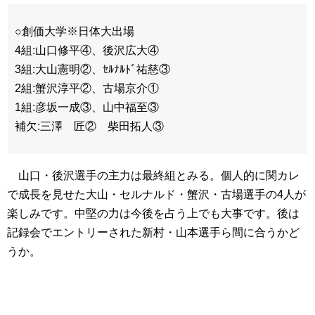
○創価大学※日体大出場
4組:山口修平④、後沢広大④
3組:大山憲明②、ｾﾙﾅﾙﾄﾞ祐慈③
2組:蟹沢淳平②、古場京介①
1組:彦坂一成③、山中福至③
補欠:三澤 匠② 柴田拓人③
山口・後沢選手の主力は最終組とみる。個人的に関カレ
で成長を見せた大山・セルナルド・蟹沢・古場選手の4人が
楽しみです。中堅の力は今後を占う上でも大事です。後は
記録会でエントリーされた新村・山本選手ら間に合うかど
うか。