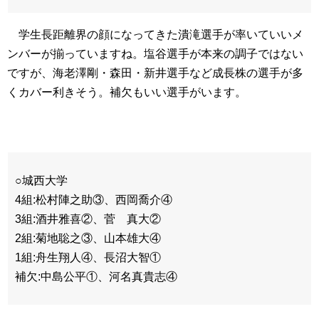
学生長距離界の顔になってきた潰滝選手が率いていいメ
ンバーが揃っていますね。塩谷選手が本来の調子ではない
ですが、海老澤剛・森田・新井選手など成長株の選手が多
くカバー利きそう。補欠もいい選手がいます。
○城西大学
4組:松村陣之助③、西岡喬介④
3組:酒井雅喜②、菅 真大②
2組:菊地聡之③、山本雄大④
1組:舟生翔人④、長沼大智①
補欠:中島公平①、河名真貴志④