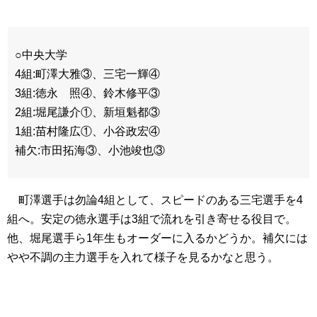
○中央大学
4組:町澤大雅③、三宅一輝④
3組:徳永 照④、鈴木修平③
2組:堀尾謙介①、新垣魁都③
1組:苗村隆広①、小谷政宏④
補欠:市田拓海③、小池竣也③
町澤選手は勿論4組として、スピードのある三宅選手を4
組へ。安定の徳永選手は3組で流れを引き寄せる役目で。
他、堀尾選手ら1年生もオーダーに入るかどうか。補欠には
やや不調の主力選手を入れて様子を見るかなと思う。