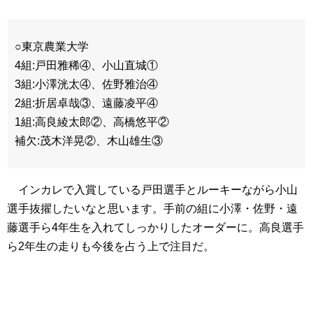
○東京農業大学
4組:戸田雅稀④、小山直城①
3組:小澤洸太④、佐野雅治④
2組:折居卓哉③、遠藤凌平④
1組:高良綾太郎②、高橋悠平②
補欠:茂木洋晃②、木山雄生③
インカレで入賞している戸田選手とルーキーながら小山
選手抜擢したいなと思います。手前の組に小澤・佐野・遠
藤選手ら4年生を入れてしっかりしたオーダーに。高良選手
ら2年生の走りも今後を占う上で注目だ。